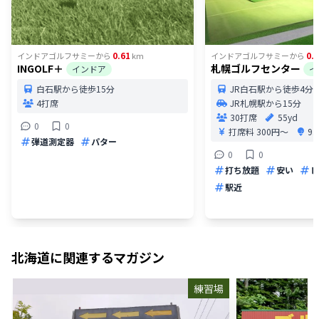
0.61
0.
インドアゴルフサミー
から
km
インドアゴルフサミー
から
INGOLF＋
札幌ゴルフセンター
インドア
イ
白石駅から徒歩15分
JR白石駅から徒歩4分
4打席
JR札幌駅から15分
30打席
55yd
0
0
打席料
300円〜
9
弾道測定器
パター
0
0
打ち放題
安い
レ
駅近
北海道
に関連するマガジン
練習場