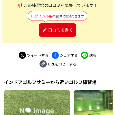
この
練習場
の口コミを募集しています！
ログイン不要
で簡単に投稿できます
口コミを書く
ツイートする
シェアする
送る
URLをコピーする
インドアゴルフサミー
から近いゴルフ練習場