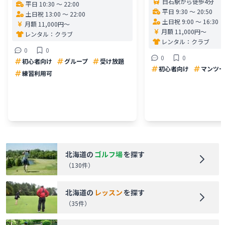
白石駅から徒歩4分
平日 10:30 〜 22:00
平日 9:30 〜 20:50
土日祝 13:00 〜 22:00
土日祝 9:00 〜 16:30
月額 11,000円〜
月額 11,000円〜
レンタル：
クラブ
レンタル：
クラブ
0
0
0
0
初心者向け
グループ
受け放題
初心者向け
マンツー
練習利用可
北海道
の
ゴルフ場
を探す
（
130
件）
北海道
の
レッスン
を探す
（
35
件）