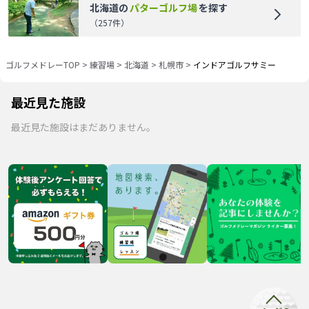
北海道
の
パターゴルフ場
を探す
（
257
件）
ゴルフメドレーTOP
>
練習場
>
北海道
>
札幌市
>
インドアゴルフサミー
最近見た施設
最近見た施設はまだありません。