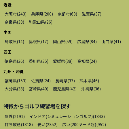
近畿
大阪府
(
243
)
兵庫県
(
200
)
京都府
(
63
)
滋賀県
(
37
)
奈良県
(
38
)
和歌山県
(
26
)
中国
鳥取県
(
14
)
島根県
(
17
)
岡山県
(
59
)
広島県
(
84
)
山口県
(
41
)
四国
徳島県
(
26
)
香川県
(
35
)
愛媛県
(
38
)
高知県
(
24
)
九州・沖縄
福岡県
(
153
)
佐賀県
(
24
)
長崎県
(
37
)
熊本県
(
46
)
大分県
(
38
)
宮崎県
(
40
)
鹿児島県
(
42
)
沖縄県
(
36
)
特徴から
ゴルフ練習場
を探す
屋外
(
2191
)
インドア(シミュレーションゴルフ)
(
1843
)
打ち放題
(
1818
)
安い
(
2352
)
広い(200ヤード超)
(
952
)