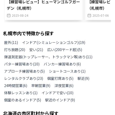
【練習場レビュー】ヒューマンゴルフガー
【練習場レビュ
デン（札幌市）
（札幌市）
2025-08-24
2025-07-06
札幌市
内で特徴から探す
屋外
(
11
)
インドア(シミュレーションゴルフ)
(
19
)
打ち放題
(
20
)
安い
(
21
)
広い(200ヤード超)
(
5
)
弾道測定器(トップレーサー、トラックマン等)あり
(
11
)
パター練習場あり
(
10
)
バンカー練習場あり
(
6
)
アプローチ練習場あり
(
5
)
ショートコースあり
(
1
)
レンタルクラブあり
(
23
)
個室打席あり
(
5
)
駅近
(
9
)
24時間営業
(
6
)
早朝営業
(
9
)
深夜営業
(
6
)
体験レッスンあり
(
1
)
インドアで安い
(
10
)
個室のあるインドア
(
5
)
駅近のインドア
(
9
)
北海道
の
市区町村から探す