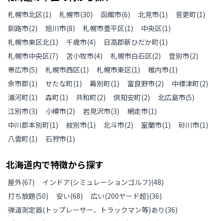
札幌市北区
(
1
)
札幌市
(
30
)
函館市
(
6
)
北見市
(
1
)
音更町
(
1
)
釧路市
(
2
)
旭川市
(
8
)
札幌市豊平区
(
1
)
中央区
(
1
)
札幌市東区北
(
1
)
千歳市
(
4
)
日高郡新ひだか町
(
1
)
札幌市中央区
(
7
)
苫小牧市
(
4
)
札幌市白石区
(
2
)
登別市
(
2
)
帯広市
(
5
)
札幌市西区
(
1
)
札幌市東区
(
1
)
稚内市
(
1
)
余市郡
(
1
)
せたな町
(
1
)
幕別町
(
1
)
富良野市
(
2
)
中標津町
(
2
)
浦河町
(
1
)
森町
(
1
)
共和町
(
2
)
倶知安町
(
2
)
北広島市
(
5
)
江別市
(
3
)
小樽市
(
2
)
岩見沢市
(
3
)
網走市
(
1
)
中川郡本別町
(
1
)
紋別市
(
1
)
北斗市
(
2
)
室蘭市
(
1
)
砂川市
(
1
)
八雲町
(
1
)
石狩市
(
1
)
北海道
内で特徴から探す
屋外
(
67
)
インドア(シミュレーションゴルフ)
(
48
)
打ち放題
(
50
)
安い
(
68
)
広い(200ヤード超)
(
36
)
弾道測定器(トップレーサー、トラックマン等)あり
(
36
)