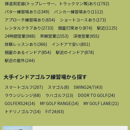
弾道測定器(トップレーサー、トラックマン等)あり
(
1792
)
パター練習場あり
(
1349
)
バンカー練習場あり
(
1112
)
アプローチ練習場あり
(
654
)
ショートコースあり
(
173
)
レンタルクラブあり
(
2733
)
個室打席あり
(
874
)
駅近
(
1125
)
24時間営業
(
988
)
早朝営業
(
1553
)
深夜営業
(
955
)
体験レッスンあり
(
366
)
インドアで安い
(
801
)
個室のあるインドア
(
854
)
駅近のインドア
(
878
)
駅近の屋外
(
244
)
大手インドアゴルフ練習場
から探す
スマートゴルフ
(
207
)
スマゴル
(
8
)
SWING24/7
(
43
)
ラウンジレンジ
(
68
)
ラハゴルフ
(
13
)
DOOR TO GOLF
(
24
)
GOLFERS24
(
14
)
MY GOLF RANGE
(
14
)
MY GOLF LANE
(
21
)
トナリノゴルフ
(
14
)
FiT24
(
43
)