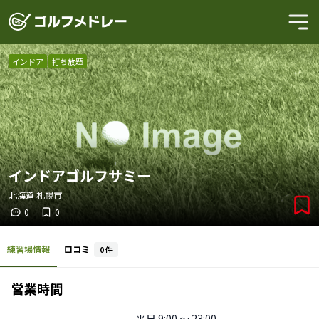
インドア
打ち放題
インドアゴルフサミー
北海道
札幌市
0
0
練習場情報
口コミ
0
件
営業時間
平日
9:00 〜 23:00