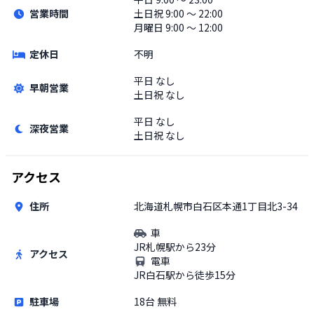
営業時間
土日祝
9:00 〜 22:00
月曜日 9:00 〜 12:00
定休日
不明
平日
なし
早朝営業
土日祝
なし
平日
なし
深夜営業
土日祝
なし
アクセス
住所
北海道札幌市白石区本通1丁目北3-34
車
JR札幌駅から23分
アクセス
電車
JR白石駅から徒歩15分
駐車場
18台 無料