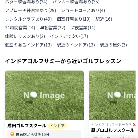
パター練習場あり
(
34
)
バンカー練習場あり
(
35
)
アプローチ練習場あり
(
29
)
ショートコースあり
(
4
)
レンタルクラブあり
(
49
)
個室打席あり
(
13
)
駅近
(
16
)
24時間営業
(
14
)
早朝営業
(
22
)
深夜営業
(
14
)
体験レッスンあり
(
2
)
インドアで安い
(
17
)
個室のあるインドア
(
13
)
駅近のインドア
(
13
)
駅近の屋外
(
3
)
インドアゴルフサミー
から近いゴルフレッスン
0.
インドアゴルフサミー
から
成田ゴルフスクール
インドア
原プロゴルフスクール
白石駅から徒歩15分