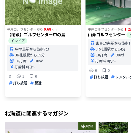
0.68
1.23
平岸ゴルフセンター
から
km
平岸ゴルフセンター
から
【閉鎖】ゴルフセンター中の島
山鼻ゴルフセンター
イ
インドア
山鼻19条駅から徒歩1
中の島駅から徒歩7分
JR札幌駅から14分
JR札幌駅から15分
18打席
30yd
18打席
30yd
打席料
0円〜
打席料
0円〜
0
0
3
1
0
打ち放題
レンタルク
打ち放題
駅近
北海道
に関連するマガジン
練習場