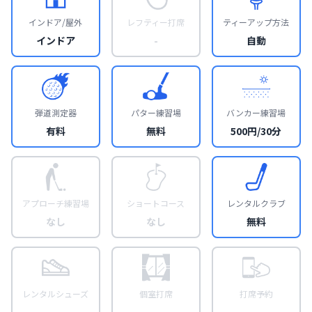
インドア/屋外
レフティー打席
ティーアップ方法
インドア
-
自動
弾道測定器
パター練習場
バンカー練習場
有料
無料
500円/30分
アプローチ練習場
ショートコース
レンタルクラブ
なし
なし
無料
レンタルシューズ
個室打席
打席予約
-
-
-