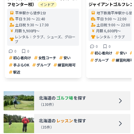
フセンター校）
ジャイアントゴルフレ
インドア
平岸駅から徒歩1分
地下鉄南平岸駅から徒歩
平日 9:30 〜 21:40
平日 9:00 〜 22:00
土日祝 9:30 〜 17:30
土日祝 9:00 〜 22:00
月額 9,900円〜
月額 6,600円〜
レンタル：
クラブ、シューズ、グロー
レンタル：
クラブ
ブ
0
0
0
0
初心者向け
安い
初心者向け
女性コーチ
安い
グループ
練習利用可
手ぶらOK
グループ
練習利用可
駅近
北海道
の
ゴルフ場
を探す
（
130
件）
北海道
の
レッスン
を探す
（
35
件）