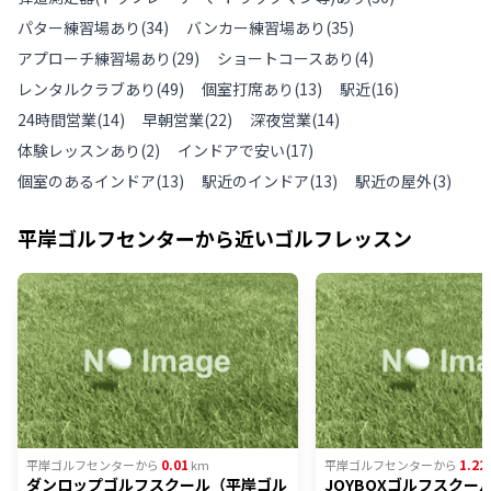
パター練習場あり
(
34
)
バンカー練習場あり
(
35
)
アプローチ練習場あり
(
29
)
ショートコースあり
(
4
)
レンタルクラブあり
(
49
)
個室打席あり
(
13
)
駅近
(
16
)
24時間営業
(
14
)
早朝営業
(
22
)
深夜営業
(
14
)
体験レッスンあり
(
2
)
インドアで安い
(
17
)
個室のあるインドア
(
13
)
駅近のインドア
(
13
)
駅近の屋外
(
3
)
平岸ゴルフセンター
から近いゴルフレッスン
0.01
1.22
平岸ゴルフセンター
から
km
平岸ゴルフセンター
から
ダンロップゴルフスクール（平岸ゴル
JOYBOXゴルフスクール