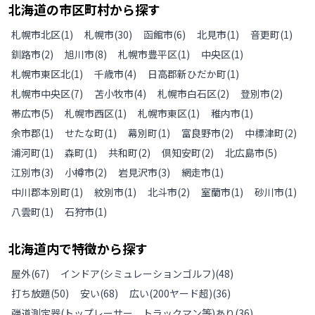
北海道
の
市区町村から探す
札幌市北区
(
1
)
札幌市
(
30
)
函館市
(
6
)
北見市
(
1
)
音更町
(
1
)
釧路市
(
2
)
旭川市
(
8
)
札幌市豊平区
(
1
)
中央区
(
1
)
札幌市東区北
(
1
)
千歳市
(
4
)
日高郡新ひだか町
(
1
)
札幌市中央区
(
7
)
苫小牧市
(
4
)
札幌市白石区
(
2
)
登別市
(
2
)
帯広市
(
5
)
札幌市西区
(
1
)
札幌市東区
(
1
)
稚内市
(
1
)
余市郡
(
1
)
せたな町
(
1
)
幕別町
(
1
)
富良野市
(
2
)
中標津町
(
2
)
浦河町
(
1
)
森町
(
1
)
共和町
(
2
)
倶知安町
(
2
)
北広島市
(
5
)
江別市
(
3
)
小樽市
(
2
)
岩見沢市
(
3
)
網走市
(
1
)
中川郡本別町
(
1
)
紋別市
(
1
)
北斗市
(
2
)
室蘭市
(
1
)
砂川市
(
1
)
八雲町
(
1
)
石狩市
(
1
)
北海道
内で特徴から探す
屋外
(
67
)
インドア(シミュレーションゴルフ)
(
48
)
打ち放題
(
50
)
安い
(
68
)
広い(200ヤード超)
(
36
)
弾道測定器(トップレーサー、トラックマン等)あり
(
36
)