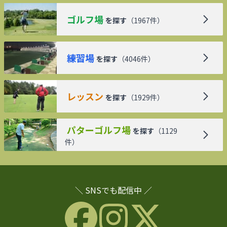
ゴルフ場
を探す
（
1967
件）
練習場
を探す
（
4046
件）
レッスン
を探す
（
1929
件）
パターゴルフ場
を探す
（
1129
件）
＼ SNSでも配信中 ／