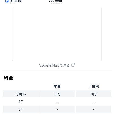
駐車場
7台 無料
Google Mapで見る
料金
平日
土日祝
打席料
0円
0円
1F
-
-
2F
-
-