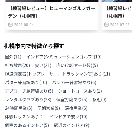
【練習場レビュー】ヒューマンゴルフガー
【練習場レビュ
デン（札幌市）
（札幌市）
2025-08-24
2025-07-06
札幌市
内で特徴から探す
屋外
(
11
)
インドア(シミュレーションゴルフ)
(
19
)
打ち放題
(
20
)
安い
(
21
)
広い(200ヤード超)
(
5
)
弾道測定器(トップレーサー、トラックマン等)あり
(
11
)
パター練習場あり
(
10
)
バンカー練習場あり
(
6
)
アプローチ練習場あり
(
5
)
ショートコースあり
(
1
)
レンタルクラブあり
(
23
)
個室打席あり
(
5
)
駅近
(
9
)
24時間営業
(
6
)
早朝営業
(
9
)
深夜営業
(
6
)
体験レッスンあり
(
1
)
インドアで安い
(
10
)
個室のあるインドア
(
5
)
駅近のインドア
(
9
)