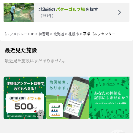
北海道
の
パターゴルフ場
を探す
（
257
件）
ゴルフメドレーTOP
>
練習場
>
北海道
>
札幌市
>
平岸ゴルフセンター
最近見た施設
最近見た施設はまだありません。