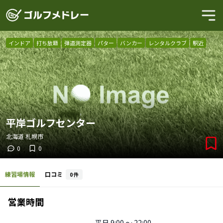
インドア
打ち放題
弾道測定器
パター
バンカー
レンタルクラブ
駅近
平岸ゴルフセンター
北海道
札幌市
0
0
練習場情報
口コミ
0
件
営業時間
平日
9:00 〜 22:00