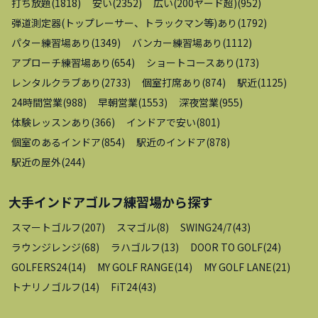
打ち放題
(
1818
)
安い
(
2352
)
広い(200ヤード超)
(
952
)
弾道測定器(トップレーサー、トラックマン等)あり
(
1792
)
パター練習場あり
(
1349
)
バンカー練習場あり
(
1112
)
アプローチ練習場あり
(
654
)
ショートコースあり
(
173
)
レンタルクラブあり
(
2733
)
個室打席あり
(
874
)
駅近
(
1125
)
24時間営業
(
988
)
早朝営業
(
1553
)
深夜営業
(
955
)
体験レッスンあり
(
366
)
インドアで安い
(
801
)
個室のあるインドア
(
854
)
駅近のインドア
(
878
)
駅近の屋外
(
244
)
大手インドアゴルフ練習場
から探す
スマートゴルフ
(
207
)
スマゴル
(
8
)
SWING24/7
(
43
)
ラウンジレンジ
(
68
)
ラハゴルフ
(
13
)
DOOR TO GOLF
(
24
)
GOLFERS24
(
14
)
MY GOLF RANGE
(
14
)
MY GOLF LANE
(
21
)
トナリノゴルフ
(
14
)
FiT24
(
43
)