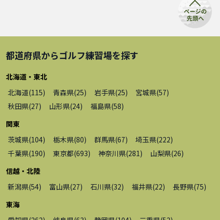
都道府県から
ゴルフ練習場
を探す
北海道・東北
北海道
(
115
)
青森県
(
25
)
岩手県
(
25
)
宮城県
(
57
)
秋田県
(
27
)
山形県
(
24
)
福島県
(
58
)
関東
茨城県
(
104
)
栃木県
(
80
)
群馬県
(
67
)
埼玉県
(
222
)
千葉県
(
190
)
東京都
(
693
)
神奈川県
(
281
)
山梨県
(
26
)
信越・北陸
新潟県
(
54
)
富山県
(
27
)
石川県
(
32
)
福井県
(
22
)
長野県
(
75
)
東海
愛知県
(
262
)
岐阜県
(
63
)
静岡県
(
104
)
三重県
(
52
)