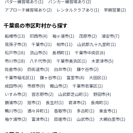
パター練習場あり
(
1
)
バンカー練習場あり
(
2
)
アプローチ練習場あり
(
2
)
レンタルクラブあり
(
1
)
早朝営業
(
2
)
千葉県
の
市区町村から探す
船橋市
(
13
)
印西市
(
4
)
袖ヶ浦市
(
1
)
茂原市
(
2
)
浦安市
(
7
)
我孫子市
(
3
)
千葉市
(
21
)
柏市
(
11
)
山武郡九十九里町
(
1
)
松戸市
(
16
)
流山市
(
5
)
長柄町
(
1
)
千葉市中央区
(
6
)
市川市
(
18
)
八千代市
(
8
)
千葉市美浜区
(
1
)
木更津市
(
5
)
佐倉市
(
6
)
四街道市
(
3
)
白井市
(
3
)
鎌ケ谷市
(
2
)
千葉市稲毛区
(
1
)
鎌ヶ谷市
(
1
)
富里市
(
4
)
大田区
(
1
)
成田市
(
4
)
市原市
(
9
)
館山市
(
2
)
千葉市若葉区
(
1
)
いすみ市
(
2
)
習志野市
(
2
)
山武郡芝山町
(
1
)
野田市
(
4
)
勝浦市
(
2
)
旭市
(
2
)
長生村
(
1
)
君津市
(
2
)
長南町
(
1
)
鴨川市
(
1
)
酒々井町
(
1
)
香取市
(
3
)
多古町
(
1
)
東金市
(
1
)
袖ケ浦市
(
2
)
富津市
(
1
)
匝瑳市
(
1
)
山武市
(
1
)
大網白里市
(
1
)