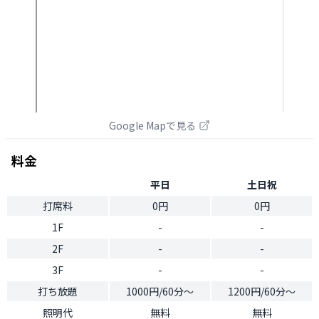
Google Mapで見る
料金
平日
土日祝
打席料
0円
0円
1F
-
-
2F
-
-
3F
-
-
打ち放題
1000円/60分〜
1200円/60分〜
照明代
無料
無料