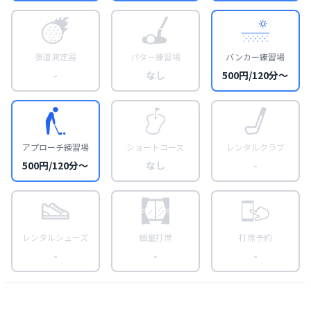
弾道測定器
パター練習場
バンカー練習場
-
なし
500円/120分〜
アプローチ練習場
ショートコース
レンタルクラブ
500円/120分〜
なし
-
レンタルシューズ
個室打席
打席予約
-
-
-