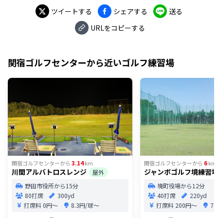
ツイートする
シェアする
送る
URLをコピーする
関宿ゴルフセンター
から近いゴルフ練習場
3.14
6
関宿ゴルフセンター
から
km
関宿ゴルフセンター
から
km
川間アルバトロスレンジ
ジャンボゴルフ境練習
屋外
野田市役所から15分
境町役場から12分
80打席
300yd
40打席
220yd
打席料
0円〜
8.3円/球〜
打席料
200円〜
7