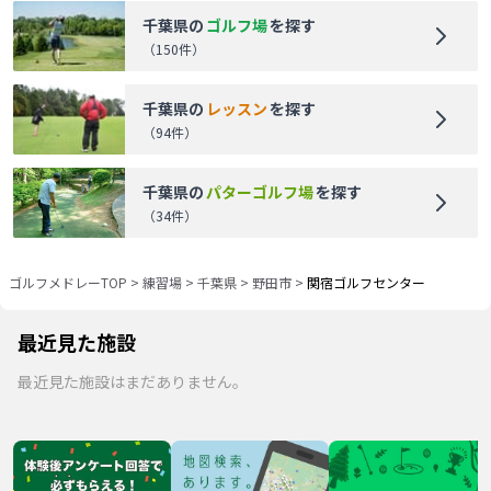
千葉県
の
ゴルフ場
を探す
（
150
件）
千葉県
の
レッスン
を探す
（
94
件）
千葉県
の
パターゴルフ場
を探す
（
34
件）
ゴルフメドレーTOP
>
練習場
>
千葉県
>
野田市
>
関宿ゴルフセンター
最近見た施設
最近見た施設はまだありません。