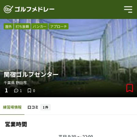
屋外
打ち放題
バンカー
アプローチ
関宿ゴルフセンター
千葉県
野田市
1
1
0
練習場情報
口コミ
1
件
営業時間
平日
9:30 〜 22:00