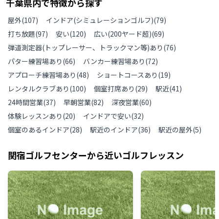
千葉県
内で特徴から探す
屋外
(
107
)
インドア(シミュレーションゴルフ)
(
79
)
打ち放題
(
97
)
安い
(
120
)
広い(200ヤード超)
(
69
)
弾道測定器(トップレーサー、トラックマン等)あり
(
76
)
パター練習場あり
(
66
)
バンカー練習場あり
(
72
)
アプローチ練習場あり
(
48
)
ショートコースあり
(
19
)
レンタルクラブあり
(
100
)
個室打席あり
(
29
)
駅近
(
41
)
24時間営業
(
37
)
早朝営業
(
82
)
深夜営業
(
60
)
体験レッスンあり
(
20
)
インドアで安い
(
32
)
個室のあるインドア
(
28
)
駅近のインドア
(
36
)
駅近の屋外
(
5
)
関宿ゴルフセンター
から近いゴルフレッスン