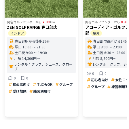
7.08
8.3
関宿ゴルフセンター
から
km
関宿ゴルフセンター
から
k
ZEN GOLF RANGE 春日部店
アコーディア・ゴルフ
部
インドア
屋外
春日部駅から徒歩19分
春日部市役所から14分
平日 10:00 〜 21:30
平日 8:00 〜 23:00
土日祝 9:00 〜 19:30
土日祝 6:30 〜 23:00
月額 14,300円〜
月額 8,800円〜
レンタル：
クラブ、シューズ、グロー
レンタル：
クラブ、シ
ブ
0
0
0
0
初心者向け
女性コー
初心者向け
手ぶらOK
グループ
グループ
練習利用可
受け放題
練習利用可