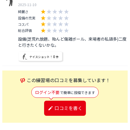
2025-11-10
綺麗さ
設備の充実
コスパ
総合評価
設備(芝荒れ放題、殆んど傷雑ボール、来場者の私語多)二度
と行きたくないかな。
0
ナイスショット！
件
この
練習場
の口コミを募集しています！
ログイン不要
で簡単に投稿できます
口コミを書く