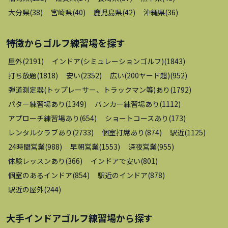
大分県
(
38
)
宮崎県
(
40
)
鹿児島県
(
42
)
沖縄県
(
36
)
特徴から
ゴルフ練習場
を探す
屋外
(
2191
)
インドア(シミュレーションゴルフ)
(
1843
)
打ち放題
(
1818
)
安い
(
2352
)
広い(200ヤード超)
(
952
)
弾道測定器(トップレーサー、トラックマン等)あり
(
1792
)
パター練習場あり
(
1349
)
バンカー練習場あり
(
1112
)
アプローチ練習場あり
(
654
)
ショートコースあり
(
173
)
レンタルクラブあり
(
2733
)
個室打席あり
(
874
)
駅近
(
1125
)
24時間営業
(
988
)
早朝営業
(
1553
)
深夜営業
(
955
)
体験レッスンあり
(
366
)
インドアで安い
(
801
)
個室のあるインドア
(
854
)
駅近のインドア
(
878
)
駅近の屋外
(
244
)
大手インドアゴルフ練習場
から探す