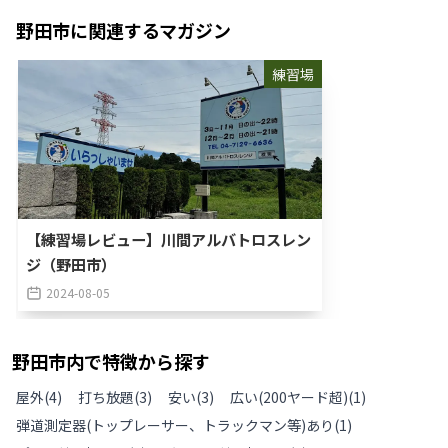
野田市
に関連するマガジン
練習場
【練習場レビュー】川間アルバトロスレン
ジ（野田市）
2024-08-05
野田市
内で特徴から探す
屋外
(
4
)
打ち放題
(
3
)
安い
(
3
)
広い(200ヤード超)
(
1
)
弾道測定器(トップレーサー、トラックマン等)あり
(
1
)