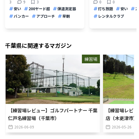
3
9
3
0
0
安い
200ヤード超
弾道測定器
打ち放題
安い
2
バンカー
アプローチ
早朝
レンタルクラブ
千葉県
に関連するマガジン
練習場
【練習場レビュー】ゴルフパートナー 千葉
【練習場レビュ
仁戸名練習場（千葉市）
店（木更津市）
2026-06-09
2026-05-26