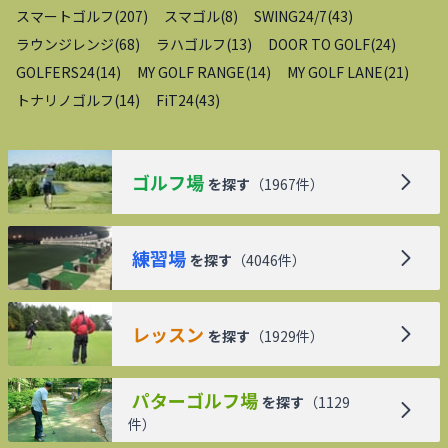
スマートゴルフ
(
207
)
スマゴル
(
8
)
SWING24/7
(
43
)
ラウンジレンジ
(
68
)
ラハゴルフ
(
13
)
DOOR TO GOLF
(
24
)
GOLFERS24
(
14
)
MY GOLF RANGE
(
14
)
MY GOLF LANE
(
21
)
トナリノゴルフ
(
14
)
FiT24
(
43
)
ゴルフ場
を探す
（
1967
件）
練習場
を探す
（
4046
件）
レッスン
を探す
（
1929
件）
パターゴルフ場
を探す
（
1129
件）