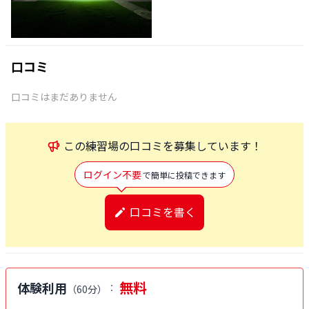
口コミ
口コミはまだありません
この
練習場
の口コミを募集しています！
ログイン不要
で簡単に投稿できます
口コミを書く
無料
体験利用
：
（
60分
）