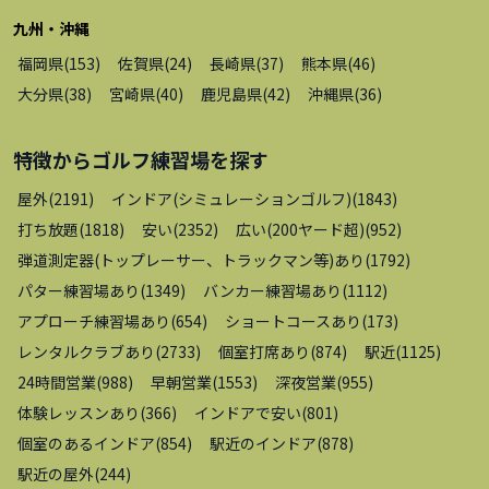
九州・沖縄
福岡県
(
153
)
佐賀県
(
24
)
長崎県
(
37
)
熊本県
(
46
)
大分県
(
38
)
宮崎県
(
40
)
鹿児島県
(
42
)
沖縄県
(
36
)
特徴から
ゴルフ練習場
を探す
屋外
(
2191
)
インドア(シミュレーションゴルフ)
(
1843
)
打ち放題
(
1818
)
安い
(
2352
)
広い(200ヤード超)
(
952
)
弾道測定器(トップレーサー、トラックマン等)あり
(
1792
)
パター練習場あり
(
1349
)
バンカー練習場あり
(
1112
)
アプローチ練習場あり
(
654
)
ショートコースあり
(
173
)
レンタルクラブあり
(
2733
)
個室打席あり
(
874
)
駅近
(
1125
)
24時間営業
(
988
)
早朝営業
(
1553
)
深夜営業
(
955
)
体験レッスンあり
(
366
)
インドアで安い
(
801
)
個室のあるインドア
(
854
)
駅近のインドア
(
878
)
駅近の屋外
(
244
)