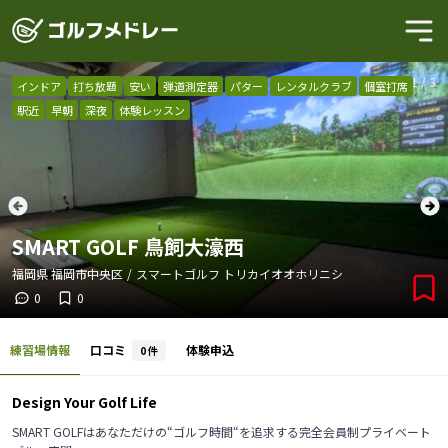
1
/
3
インドア
打ち放題
安い
弾道測定器
パター
レンタルクラブ
個室打席
駅近
早朝
深夜
体験レッスン
SMART GOLF 鳥飼大濠西
福岡県
福岡市中央区
/
スマートゴルフ トリカイオオホリニシ
0
0
練習場情報
口コミ
体験申込
0
件
Design Your Golf Life
SMART GOLFはあなただけの“ゴルフ時間“を追求する完全会員制プライベート