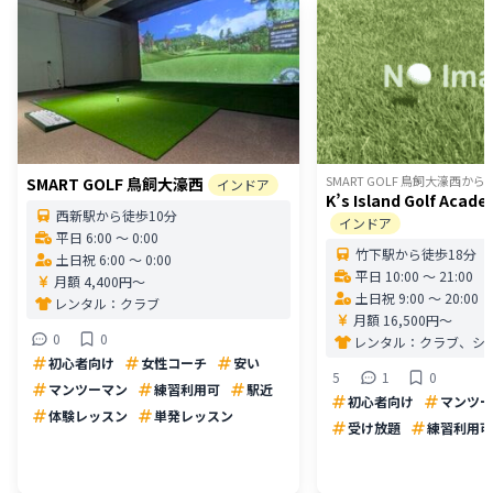
SMART GOLF 鳥飼大濠西
から
SMART GOLF 鳥飼大濠西
インドア
K’s Island Golf Aca
西新駅から徒歩10分
インドア
平日 6:00 〜 0:00
竹下駅から徒歩18分
土日祝 6:00 〜 0:00
平日 10:00 〜 21:00
月額 4,400円〜
土日祝 9:00 〜 20:00
レンタル：
クラブ
月額 16,500円〜
0
0
レンタル：
クラブ、シ
初心者向け
女性コーチ
安い
5
1
0
マンツーマン
練習利用可
駅近
初心者向け
マンツー
体験レッスン
単発レッスン
受け放題
練習利用可