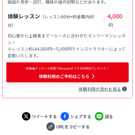
施設の見学・試打、機械の操作説明などがあります。
4,000
体験レッスン
（
レッスン60分+料金案内60
：
分
）
円
初心者から上級者まで一人一人に合わせたマンツーマンレッス
ン！

※レッスン料は4,000円〜5,000円でインストラクターによって
変動いたします。
体験後アンケート回答でAmazonギフト500円分プレゼント！
体験利用
のご予約はこちら
体験
利用
の流れを見る
ツイートする
シェアする
送る
URLをコピーする