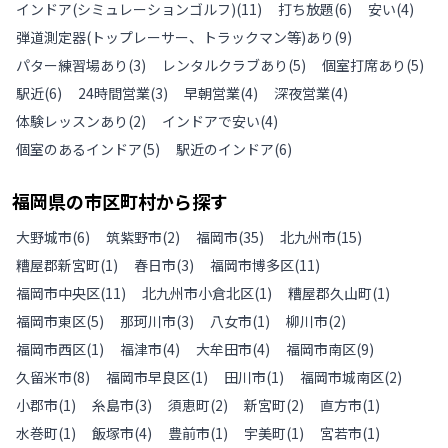
インドア(シミュレーションゴルフ)
(
11
)
打ち放題
(
6
)
安い
(
4
)
弾道測定器(トップレーサー、トラックマン等)あり
(
9
)
パター練習場あり
(
3
)
レンタルクラブあり
(
5
)
個室打席あり
(
5
)
駅近
(
6
)
24時間営業
(
3
)
早朝営業
(
4
)
深夜営業
(
4
)
体験レッスンあり
(
2
)
インドアで安い
(
4
)
個室のあるインドア
(
5
)
駅近のインドア
(
6
)
福岡県
の
市区町村から探す
大野城市
(
6
)
筑紫野市
(
2
)
福岡市
(
35
)
北九州市
(
15
)
糟屋郡新宮町
(
1
)
春日市
(
3
)
福岡市博多区
(
11
)
福岡市中央区
(
11
)
北九州市小倉北区
(
1
)
糟屋郡久山町
(
1
)
福岡市東区
(
5
)
那珂川市
(
3
)
八女市
(
1
)
柳川市
(
2
)
福岡市西区
(
1
)
福津市
(
4
)
大牟田市
(
4
)
福岡市南区
(
9
)
久留米市
(
8
)
福岡市早良区
(
1
)
田川市
(
1
)
福岡市城南区
(
2
)
小郡市
(
1
)
糸島市
(
3
)
須恵町
(
2
)
新宮町
(
2
)
直方市
(
1
)
水巻町
(
1
)
飯塚市
(
4
)
豊前市
(
1
)
宇美町
(
1
)
宮若市
(
1
)