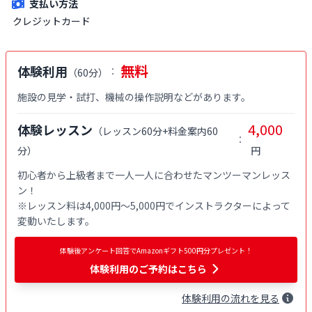
支払い方法
クレジットカード
無料
体験利用
：
（
60分
）
施設の見学・試打、機械の操作説明などがあります。
4,000
体験レッスン
（
レッスン60分+料金案内60
：
分
）
円
初心者から上級者まで一人一人に合わせたマンツーマンレッス
ン！

※レッスン料は4,000円〜5,000円でインストラクターによって
変動いたします。
体験後アンケート回答でAmazonギフト500円分プレゼント！
体験利用
のご予約はこちら
体験
利用
の流れを見る