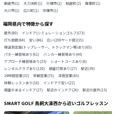
朝倉市
(
1
)
大刀洗町
(
1
)
行橋市
(
1
)
粕屋町
(
2
)
篠栗町
(
1
)
大川市
(
1
)
広川町
(
1
)
宗像市
(
1
)
福岡県
内で特徴から探す
屋外
(
80
)
インドア(シミュレーションゴルフ)
(
73
)
打ち放題
(
84
)
安い
(
86
)
広い(200ヤード超)
(
15
)
弾道測定器(トップレーサー、トラックマン等)あり
(
65
)
パター練習場あり
(
61
)
バンカー練習場あり
(
44
)
アプローチ練習場あり
(
23
)
ショートコースあり
(
6
)
レンタルクラブあり
(
120
)
個室打席あり
(
27
)
駅近
(
39
)
24時間営業
(
32
)
早朝営業
(
75
)
深夜営業
(
45
)
体験レッスンあり
(
16
)
インドアで安い
(
22
)
個室のあるインドア
(
27
)
駅近のインドア
(
26
)
駅近の屋外
(
13
)
SMART GOLF 鳥飼大濠西
から近いゴルフレッスン