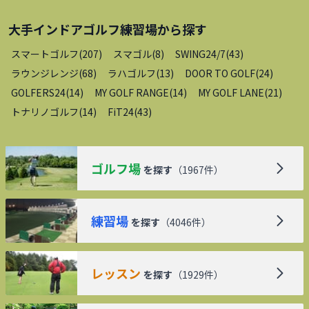
大手インドアゴルフ練習場
から探す
スマートゴルフ
(
207
)
スマゴル
(
8
)
SWING24/7
(
43
)
ラウンジレンジ
(
68
)
ラハゴルフ
(
13
)
DOOR TO GOLF
(
24
)
GOLFERS24
(
14
)
MY GOLF RANGE
(
14
)
MY GOLF LANE
(
21
)
トナリノゴルフ
(
14
)
FiT24
(
43
)
ゴルフ場
を探す
（
1967
件）
練習場
を探す
（
4046
件）
レッスン
を探す
（
1929
件）