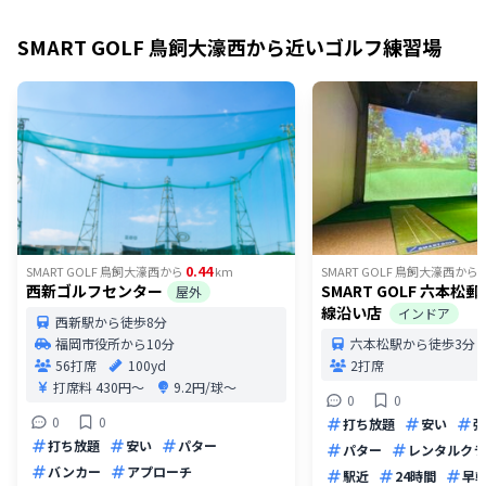
SMART GOLF 鳥飼大濠西
から近いゴルフ練習場
0.44
SMART GOLF 鳥飼大濠西
から
km
SMART GOLF 鳥飼大濠西
から
西新ゴルフセンター
SMART GOLF 六本松
屋外
線沿い店
インドア
西新駅から徒歩8分
福岡市役所から10分
六本松駅から徒歩3分
56打席
100yd
2打席
打席料
430円〜
9.2円/球〜
0
0
0
0
打ち放題
安い
弾
打ち放題
安い
パター
パター
レンタルクラ
バンカー
アプローチ
駅近
24時間
早