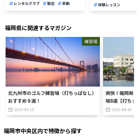
レンタルクラブ
駅近
早朝
体験レッスン
福岡県
に関連するマガジン
練習場
北九州市のゴルフ練習場（打ちっぱなし）
爽快！福岡県で
おすすめ９選！
場8選【打ちっ
2023-05-15
2021-04-20
福岡市中央区
内で特徴から探す