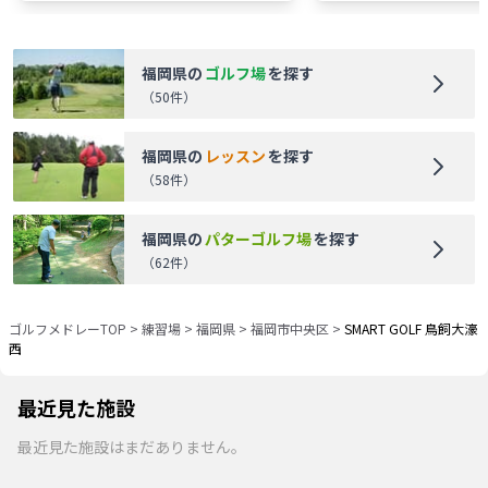
福岡県
の
ゴルフ場
を探す
（
50
件）
福岡県
の
レッスン
を探す
（
58
件）
福岡県
の
パターゴルフ場
を探す
（
62
件）
ゴルフメドレーTOP
>
練習場
>
福岡県
>
福岡市中央区
>
SMART GOLF 鳥飼大濠
西
最近見た施設
最近見た施設はまだありません。