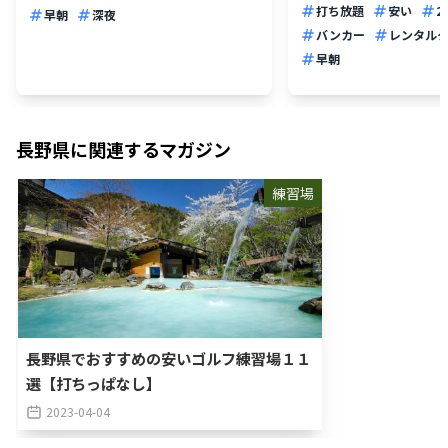
打ち放題
安い
2
早朝
深夜
バンカー
レンタル
早朝
長野県
に関連するマガジン
練習場
長野県でおすすめの安いゴルフ練習場１１
選【打ちっぱなし】
2023-04-04