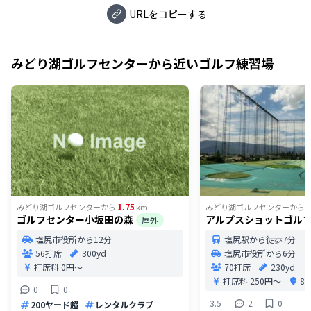
URLをコピーする
みどり湖ゴルフセンター
から近いゴルフ練習場
1.75
6
みどり湖ゴルフセンター
から
km
みどり湖ゴルフセンター
から
ゴルフセンター小坂田の森
アルプスショットゴル
屋外
塩尻市役所から12分
塩尻駅から徒歩7分
56打席
300yd
塩尻市役所から6分
打席料
0円〜
70打席
230yd
打席料
250円〜
8
0
0
3.5
2
0
200ヤード超
レンタルクラブ