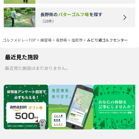
長野県
の
パターゴルフ場
を探す
（
10
件）
ゴルフメドレーTOP
>
練習場
>
長野県
>
塩尻市
>
みどり湖ゴルフセンター
最近見た施設
最近見た施設はまだありません。