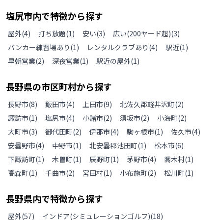
塩尻市
内で特徴から探す
屋外
(
4
)
打ち放題
(
1
)
安い
(
3
)
広い(200ヤード超)
(
3
)
バンカー練習場あり
(
1
)
レンタルクラブあり
(
4
)
駅近
(
1
)
早朝営業
(
2
)
深夜営業
(
1
)
駅近の屋外
(
1
)
長野県
の
市区町村から探す
長野市
(
8
)
飯田市
(
4
)
上田市
(
9
)
北佐久郡軽井沢町
(
2
)
諏訪市
(
1
)
塩尻市
(
4
)
小諸市
(
2
)
須坂市
(
2
)
小海町
(
2
)
大町市
(
3
)
御代田町
(
2
)
伊那市
(
4
)
駒ヶ根市
(
1
)
佐久市
(
4
)
安曇野市
(
4
)
中野市
(
1
)
北安曇郡池田町
(
1
)
松本市
(
6
)
下諏訪町
(
1
)
木曽町
(
1
)
辰野町
(
1
)
茅野市
(
4
)
喬木村
(
1
)
高森町
(
1
)
千曲市
(
2
)
宮田村
(
1
)
小布施町
(
2
)
松川町
(
1
)
長野県
内で特徴から探す
屋外
(
57
)
インドア(シミュレーションゴルフ)
(
18
)