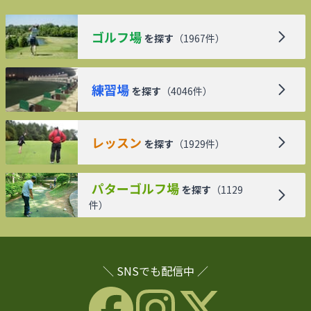
ゴルフ場
を探す
（
1967
件）
練習場
を探す
（
4046
件）
レッスン
を探す
（
1929
件）
パターゴルフ場
を探す
（
1129
件）
＼ SNSでも配信中 ／