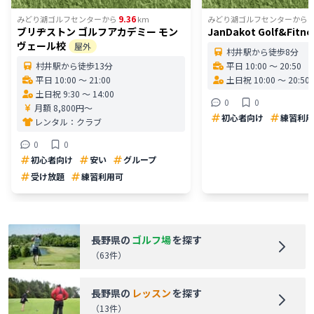
9.36
1
みどり湖ゴルフセンター
から
km
みどり湖ゴルフセンター
から
ブリヂストン ゴルフアカデミー モン
JanDakot Golf&Fitne
ヴェール校
屋外
村井駅から徒歩8分
村井駅から徒歩13分
平日 10:00 〜 20:50
平日 10:00 〜 21:00
土日祝 10:00 〜 20:50
土日祝 9:30 〜 14:00
0
0
月額 8,800円〜
初心者向け
練習利用
レンタル：
クラブ
0
0
初心者向け
安い
グループ
受け放題
練習利用可
長野県
の
ゴルフ場
を探す
（
63
件）
長野県
の
レッスン
を探す
（
13
件）