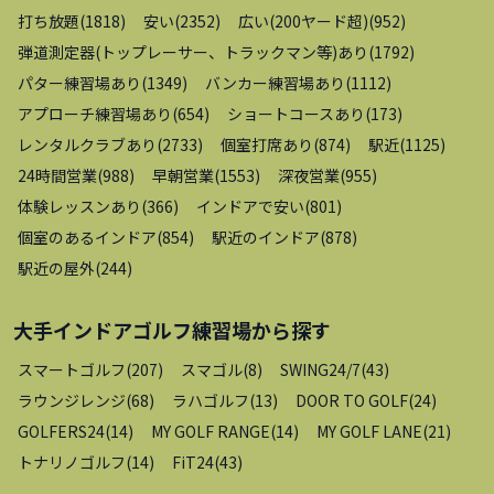
打ち放題
(
1818
)
安い
(
2352
)
広い(200ヤード超)
(
952
)
弾道測定器(トップレーサー、トラックマン等)あり
(
1792
)
パター練習場あり
(
1349
)
バンカー練習場あり
(
1112
)
アプローチ練習場あり
(
654
)
ショートコースあり
(
173
)
レンタルクラブあり
(
2733
)
個室打席あり
(
874
)
駅近
(
1125
)
24時間営業
(
988
)
早朝営業
(
1553
)
深夜営業
(
955
)
体験レッスンあり
(
366
)
インドアで安い
(
801
)
個室のあるインドア
(
854
)
駅近のインドア
(
878
)
駅近の屋外
(
244
)
大手インドアゴルフ練習場
から探す
スマートゴルフ
(
207
)
スマゴル
(
8
)
SWING24/7
(
43
)
ラウンジレンジ
(
68
)
ラハゴルフ
(
13
)
DOOR TO GOLF
(
24
)
GOLFERS24
(
14
)
MY GOLF RANGE
(
14
)
MY GOLF LANE
(
21
)
トナリノゴルフ
(
14
)
FiT24
(
43
)