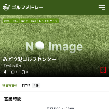
屋外
安い
200ヤード超
レンタルクラブ
みどり湖ゴルフセンター
長野県
塩尻市
4
1
0
練習場情報
口コミ
1
件
営業時間
平日
5:00 〜 23:00