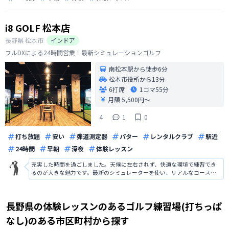
i8 GOLF 松本店
長野県
松本市
インドア
フルDXによる24時間営業！最新シミュレーションゴルフ
南松本駅から徒歩6分
松本市役所から13分
6打席
1コマ
55分
月額 5,500円〜
4
1
0
打ち放題
安い
弾道測定器
パター
レンタルクラブ
駅近
24時間
早朝
深夜
体験レッスン
充実した時間を過ごしました。天候に左右されず、快適な環境で練習でき
るのが大きな魅力です。最新のシミュレーターを使い、リアルなコース体
験ができるため、スイングやパッティングの感覚を磨くのに最適です。ま
た、プロのインストラクターによる指導も受けられ、技術向上に役立ちま
した。設備が整っており、友人と一緒に
長野県
の
体験レッスンのあるゴルフ練習場(打ちっぱ
なし)のある
市区町村から探す