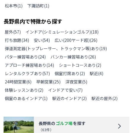
松本市
(
1
)
下諏訪町
(
1
)
長野県
内で特徴から探す
屋外
(
57
)
インドア(シミュレーションゴルフ)
(
18
)
打ち放題
(
34
)
安い
(
54
)
広い(200ヤード超)
(
26
)
弾道測定器(トップレーサー、トラックマン等)あり
(
19
)
パター練習場あり
(
24
)
バンカー練習場あり
(
26
)
アプローチ練習場あり
(
14
)
ショートコースあり
(
2
)
レンタルクラブあり
(
57
)
個室打席あり
(
2
)
駅近
(
4
)
24時間営業
(
6
)
早朝営業
(
25
)
深夜営業
(
5
)
体験レッスンあり
(
2
)
インドアで安い
(
7
)
個室のあるインドア
(
1
)
駅近のインドア
(
2
)
駅近の屋外
(
2
)
長野県
の
ゴルフ場
を探す
（
63
件）