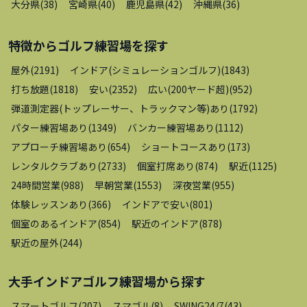
大分県
(
38
)
宮崎県
(
40
)
鹿児島県
(
42
)
沖縄県
(
36
)
特徴から
ゴルフ練習場
を探す
屋外
(
2191
)
インドア(シミュレーションゴルフ)
(
1843
)
打ち放題
(
1818
)
安い
(
2352
)
広い(200ヤード超)
(
952
)
弾道測定器(トップレーサー、トラックマン等)あり
(
1792
)
パター練習場あり
(
1349
)
バンカー練習場あり
(
1112
)
アプローチ練習場あり
(
654
)
ショートコースあり
(
173
)
レンタルクラブあり
(
2733
)
個室打席あり
(
874
)
駅近
(
1125
)
24時間営業
(
988
)
早朝営業
(
1553
)
深夜営業
(
955
)
体験レッスンあり
(
366
)
インドアで安い
(
801
)
個室のあるインドア
(
854
)
駅近のインドア
(
878
)
駅近の屋外
(
244
)
大手インドアゴルフ練習場
から探す
スマートゴルフ
(
207
)
スマゴル
(
8
)
SWING24/7
(
43
)