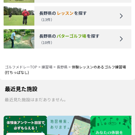
長野県
の
レッスン
を探す
（
13
件）
長野県
の
パターゴルフ場
を探す
（
10
件）
ゴルフメドレーTOP
>
練習場
>
長野県
>
体験レッスンのあるゴルフ練習場
(打ちっぱなし)
最近見た施設
最近見た施設はまだありません。