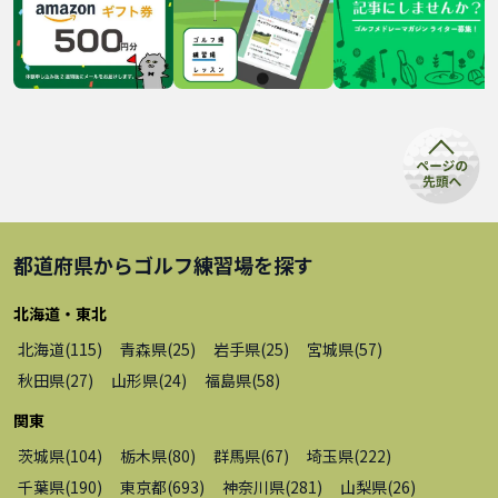
都道府県から
ゴルフ練習場
を探す
北海道・東北
北海道
(
115
)
青森県
(
25
)
岩手県
(
25
)
宮城県
(
57
)
秋田県
(
27
)
山形県
(
24
)
福島県
(
58
)
関東
茨城県
(
104
)
栃木県
(
80
)
群馬県
(
67
)
埼玉県
(
222
)
千葉県
(
190
)
東京都
(
693
)
神奈川県
(
281
)
山梨県
(
26
)