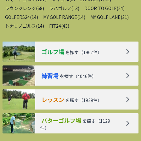
ラウンジレンジ
(
68
)
ラハゴルフ
(
13
)
DOOR TO GOLF
(
24
)
GOLFERS24
(
14
)
MY GOLF RANGE
(
14
)
MY GOLF LANE
(
21
)
トナリノゴルフ
(
14
)
FiT24
(
43
)
ゴルフ場
を探す
（
1967
件）
練習場
を探す
（
4046
件）
レッスン
を探す
（
1929
件）
パターゴルフ場
を探す
（
1129
件）