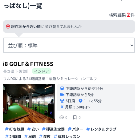
っぱなし)一覧
2
検索結果
件
現在地から近い順
に並び替えてみませんか
i8 GOLF＆FITNESS
長野県
下諏訪町
インドア
フルDXによる24時間営業！最新シミュレーションゴルフ
下諏訪駅から徒歩16分
下諏訪駅から5分
6打席
1コマ
55分
月額 5,500円〜
0
0
打ち放題
安い
弾道測定器
パター
レンタルクラブ
24時間
早朝
深夜
体験レッスン