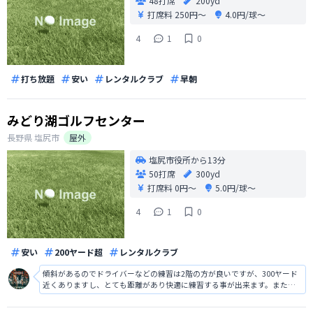
48打席
200yd
打席料
250円〜
4.0円/球〜
4
1
0
打ち放題
安い
レンタルクラブ
早朝
みどり湖ゴルフセンター
長野県
塩尻市
屋外
塩尻市役所から13分
50打席
300yd
打席料
0円〜
5.0円/球〜
4
1
0
安い
200ヤード超
レンタルクラブ
傾斜があるのでドライバーなどの練習は2階の方が良いですが、300ヤード
近くありますし、とても距離があり快適に練習する事が出来ます。また、
風が涼しく夏場でも比較的涼しいですし、球も1球5円と格安で大変ありが
たいです。