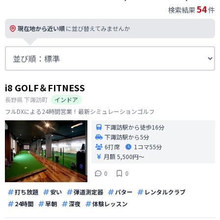
54
検索結果
件
現在地から近い順
に並び替えてみませんか
i8 GOLF＆FITNESS
長野県
下諏訪町
インドア
フルDXによる24時間営業！最新シミュレーションゴルフ
下諏訪駅から徒歩16分
下諏訪駅から5分
6打席
1コマ
55分
月額 5,500円〜
0
0
打ち放題
安い
弾道測定器
パター
レンタルクラブ
24時間
早朝
深夜
体験レッスン