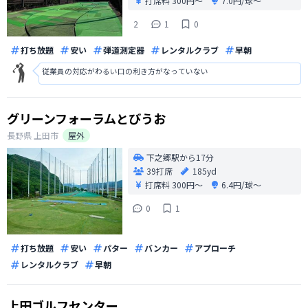
打席料
300円〜
7.0円/球〜
2
1
0
打ち放題
安い
弾道測定器
レンタルクラブ
早朝
従業員の対応がわるい口の利き方がなっていない
グリーンフォーラムとびうお
長野県
上田市
屋外
下之郷駅から17分
39打席
185yd
打席料
300円〜
6.4円/球〜
0
1
打ち放題
安い
パター
バンカー
アプローチ
レンタルクラブ
早朝
上田ゴルフセンター