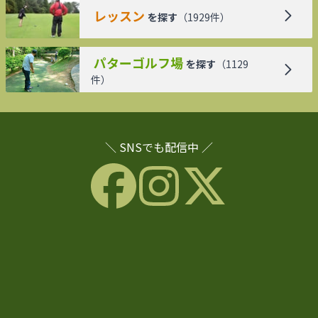
レッスン
を探す
（
1929
件）
パターゴルフ場
を探す
（
1129
件）
＼ SNSでも配信中 ／