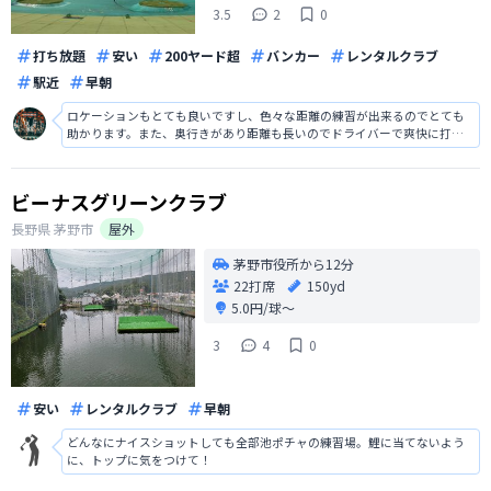
3.5
2
0
打ち放題
安い
200ヤード超
バンカー
レンタルクラブ
駅近
早朝
ロケーションもとても良いですし、色々な距離の練習が出来るのでとても
助かります。また、奥行きがあり距離も長いのでドライバーで爽快に打て
ますし、ロビーにはくつろげるスペースもあるのでゆっくり出来ます。た
だ、風が強い日が多いですし、冬場はとにかく寒いです。
ビーナスグリーンクラブ
長野県
茅野市
屋外
茅野市役所から12分
22打席
150yd
5.0円/球〜
3
4
0
安い
レンタルクラブ
早朝
どんなにナイスショットしても全部池ポチャの練習場。鯉に当てないよう
に、トップに気をつけて！