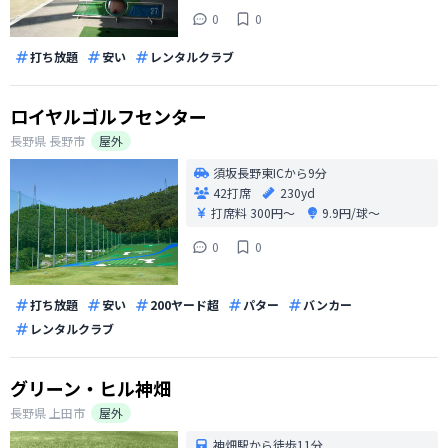
0
0
打ち放題
安い
レンタルクラブ
ロイヤルゴルフセンター
長野県
長野市
屋外
須坂長野東ICから9分
42打席
230yd
打席料
300円〜
9.9円/球〜
0
0
打ち放題
安い
200ヤード超
パター
バンカー
レンタルクラブ
グリーン・ヒル神畑
長野県
上田市
屋外
神畑駅から徒歩11分