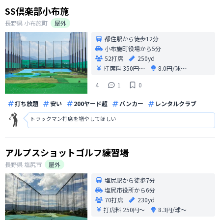
SS倶楽部小布施
長野県
小布施町
屋外
都住駅から徒歩12分
小布施町役場から5分
52打席
250yd
打席料
350円〜
8.0円/球〜
4
1
0
打ち放題
安い
200ヤード超
バンカー
レンタルクラブ
トラックマン打席を増やしてほしい
アルプスショットゴルフ練習場
長野県
塩尻市
屋外
塩尻駅から徒歩7分
塩尻市役所から6分
70打席
230yd
打席料
250円〜
8.3円/球〜