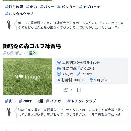
打ち放題
安い
パター
バンカー
アプローチ
レンタルクラブ
ボールの質が悪いのか、打球がナックルボールみたいにブレる。良い当た
りでもぜんぜん距離が出なくてがっかりしていたが、たまたまコースボー
ルが出てきてドライバーで打ったらそれなりに距離が出たのでボールの質
を疑ってしまった。改善を望む。
諏訪湖の森ゴルフ練習場
長野県
諏訪市
屋外
上諏訪駅から徒歩136分
諏訪市役所から20分
27打席
273yd
打席料
300円〜
5.0円/球〜
3
2
0
安い
200ヤード超
バンカー
レンタルクラブ
前のゴルフ場での練習場なので、仕方ないとは、思いましたが大声で話を
している人がいる。気が散って、凄くうるさい。ゴルフ練習場で貼り紙も
ないので、注意すること出来ない。 コルフ場で大声の中では打たない‼️ 是
非、貼り紙。 そうすれば、注意することも可能になります。