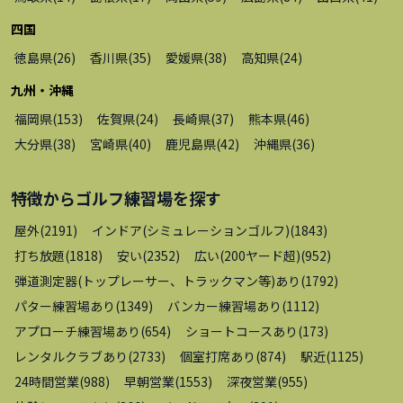
四国
徳島県
(
26
)
香川県
(
35
)
愛媛県
(
38
)
高知県
(
24
)
九州・沖縄
福岡県
(
153
)
佐賀県
(
24
)
長崎県
(
37
)
熊本県
(
46
)
大分県
(
38
)
宮崎県
(
40
)
鹿児島県
(
42
)
沖縄県
(
36
)
特徴から
ゴルフ練習場
を探す
屋外
(
2191
)
インドア(シミュレーションゴルフ)
(
1843
)
打ち放題
(
1818
)
安い
(
2352
)
広い(200ヤード超)
(
952
)
弾道測定器(トップレーサー、トラックマン等)あり
(
1792
)
パター練習場あり
(
1349
)
バンカー練習場あり
(
1112
)
アプローチ練習場あり
(
654
)
ショートコースあり
(
173
)
レンタルクラブあり
(
2733
)
個室打席あり
(
874
)
駅近
(
1125
)
24時間営業
(
988
)
早朝営業
(
1553
)
深夜営業
(
955
)