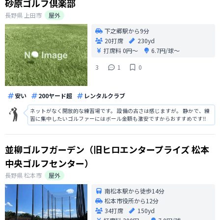
砂原ゴルフ倶楽部
長野県
上田市
屋外
下之郷駅から9分
20打席
230yd
打席料
0円〜
6.7円/球〜
3
1
0
安い
200ヤード超
レンタルクラブ
ネットがなく開放的な練習場です。 設備の古さは感じますが。 静かで、練
習に集中したいゴルファーにはボール金額も激安ですからおすすめです‼️
並柳ゴルフガーデン（旧ヒロエンタープライズ 松本
中央ゴルフセンター）
長野県
松本市
屋外
南松本駅から徒歩14分
松本市役所から12分
34打席
150yd