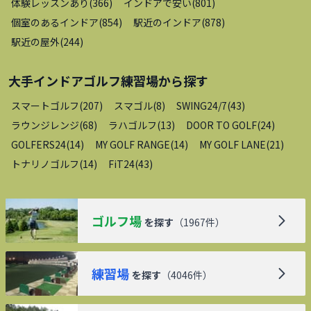
体験レッスンあり
(
366
)
インドアで安い
(
801
)
個室のあるインドア
(
854
)
駅近のインドア
(
878
)
駅近の屋外
(
244
)
大手インドアゴルフ練習場
から探す
スマートゴルフ
(
207
)
スマゴル
(
8
)
SWING24/7
(
43
)
ラウンジレンジ
(
68
)
ラハゴルフ
(
13
)
DOOR TO GOLF
(
24
)
GOLFERS24
(
14
)
MY GOLF RANGE
(
14
)
MY GOLF LANE
(
21
)
トナリノゴルフ
(
14
)
FiT24
(
43
)
ゴルフ場
を探す
（
1967
件）
練習場
を探す
（
4046
件）