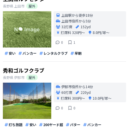
長野県
上田市
屋外
上田駅から徒歩18分
上田市役所から5分
32打席
152yd
打席料
320円〜
8.0円/球〜
0
1
安い
バンカー
レンタルクラブ
早朝
秀和ゴルフクラブ
長野県
伊那市
屋外
伊那市役所から14分
60打席
220yd
打席料
300円〜
10.0円/球〜
0
0
打ち放題
安い
200ヤード超
パター
バンカー