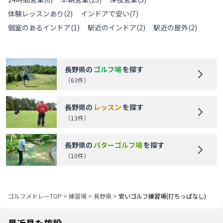
体験レッスンあり
(
2
)
インドアで安い
(
7
)
個室のあるインドア
(
1
)
駅近のインドア
(
2
)
駅近の屋外
(
2
)
長野県
の
ゴルフ場
を探す
（
63
件）
長野県
の
レッスン
を探す
（
13
件）
長野県
の
パターゴルフ場
を探す
（
10
件）
ゴルフメドレーTOP
>
練習場
>
長野県
>
安いゴルフ練習場(打ちっぱなし)
最近見た施設