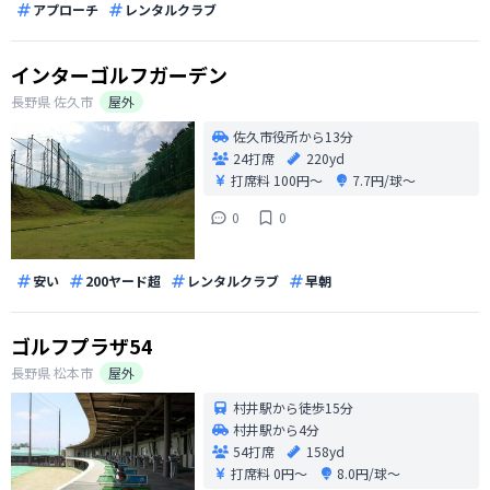
アプローチ
レンタルクラブ
インターゴルフガーデン
長野県
佐久市
屋外
佐久市役所から13分
24打席
220yd
打席料
100円〜
7.7円/球〜
0
0
安い
200ヤード超
レンタルクラブ
早朝
ゴルフプラザ54
長野県
松本市
屋外
村井駅から徒歩15分
村井駅から4分
54打席
158yd
打席料
0円〜
8.0円/球〜