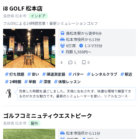
i8 GOLF 松本店
長野県
松本市
インドア
フルDXによる24時間営業！最新シミュレーションゴルフ
南松本駅から徒歩6分
松本市役所から13分
6打席
1コマ
55分
月額 5,500円〜
4
1
0
打ち放題
安い
弾道測定器
パター
レンタルクラブ
駅近
24時間
早朝
深夜
体験レッスン
充実した時間を過ごしました。天候に左右されず、快適な環境で練習でき
るのが大きな魅力です。最新のシミュレーターを使い、リアルなコース体
験ができるため、スイングやパッティングの感覚を磨くのに最適です。ま
た、プロのインストラクターによる指導も受けられ、技術向上に役立ちま
した。設備が整っており、友人と一緒に
ゴルフコミニュティウエストピーク
長野県
松本市
屋外
松本市役所から11分