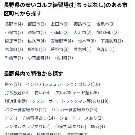
長野県
の
安いゴルフ練習場(打ちっぱなし)のある
市
区町村から探す
長野市
(
4
)
飯田市
(
3
)
上田市
(
6
)
諏訪市
(
1
)
塩尻市
(
3
)
小諸市
(
2
)
須坂市
(
1
)
小海町
(
2
)
大町市
(
2
)
御代田町
(
2
)
伊那市
(
3
)
佐久市
(
4
)
安曇野市
(
4
)
松本市
(
6
)
下諏訪町
(
1
)
木曽町
(
1
)
辰野町
(
1
)
茅野市
(
3
)
喬木村
(
1
)
高森町
(
1
)
千曲市
(
1
)
小布施町
(
1
)
松川町
(
1
)
長野県
内で特徴から探す
屋外
(
57
)
インドア(シミュレーションゴルフ)
(
18
)
打ち放題
(
34
)
安い
(
54
)
広い(200ヤード超)
(
26
)
弾道測定器(トップレーサー、トラックマン等)あり
(
19
)
パター練習場あり
(
24
)
バンカー練習場あり
(
26
)
アプローチ練習場あり
(
14
)
ショートコースあり
(
2
)
レンタルクラブあり
(
57
)
個室打席あり
(
2
)
駅近
(
4
)
24時間営業
(
6
)
早朝営業
(
25
)
深夜営業
(
5
)