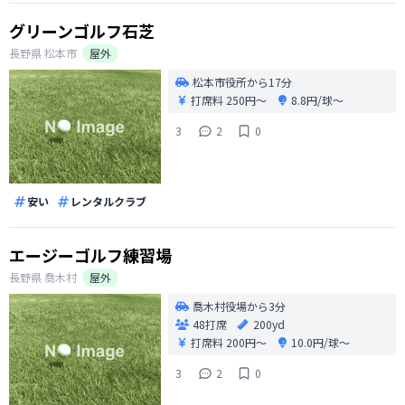
グリーンゴルフ石芝
長野県
松本市
屋外
松本市役所から17分
打席料
250円〜
8.8円/球〜
3
2
0
安い
レンタルクラブ
エージーゴルフ練習場
長野県
喬木村
屋外
喬木村役場から3分
48打席
200yd
打席料
200円〜
10.0円/球〜
3
2
0