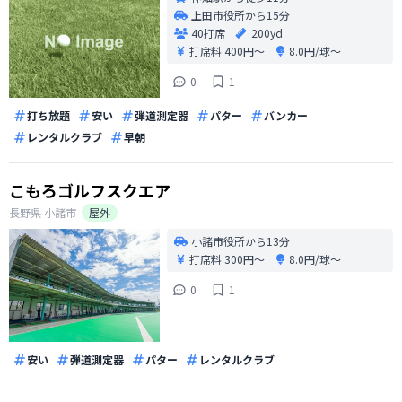
上田市役所から15分
40打席
200yd
打席料
400円〜
8.0円/球〜
0
1
打ち放題
安い
弾道測定器
パター
バンカー
レンタルクラブ
早朝
こもろゴルフスクエア
長野県
小諸市
屋外
小諸市役所から13分
打席料
300円〜
8.0円/球〜
0
1
安い
弾道測定器
パター
レンタルクラブ