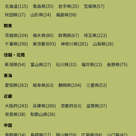
北海道
(
115
)
青森県
(
25
)
岩手県
(
25
)
宮城県
(
57
)
秋田県
(
27
)
山形県
(
24
)
福島県
(
58
)
関東
茨城県
(
104
)
栃木県
(
80
)
群馬県
(
67
)
埼玉県
(
222
)
千葉県
(
190
)
東京都
(
693
)
神奈川県
(
281
)
山梨県
(
26
)
信越・北陸
新潟県
(
54
)
富山県
(
27
)
石川県
(
32
)
福井県
(
22
)
長野県
(
75
)
東海
愛知県
(
262
)
岐阜県
(
63
)
静岡県
(
104
)
三重県
(
52
)
近畿
大阪府
(
243
)
兵庫県
(
200
)
京都府
(
63
)
滋賀県
(
37
)
奈良県
(
38
)
和歌山県
(
26
)
中国
鳥取県
(
14
)
島根県
(
17
)
岡山県
(
59
)
広島県
(
84
)
山口県
(
41
)