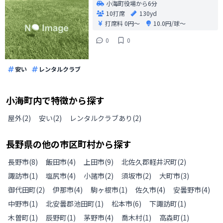
小海町役場から6分
10打席
130yd
打席料
0円〜
10.0円/球〜
0
0
安い
レンタルクラブ
小海町
内で特徴から探す
屋外
(
2
)
安い
(
2
)
レンタルクラブあり
(
2
)
長野県
の
他の
市区町村から探す
長野市
(
8
)
飯田市
(
4
)
上田市
(
9
)
北佐久郡軽井沢町
(
2
)
諏訪市
(
1
)
塩尻市
(
4
)
小諸市
(
2
)
須坂市
(
2
)
大町市
(
3
)
御代田町
(
2
)
伊那市
(
4
)
駒ヶ根市
(
1
)
佐久市
(
4
)
安曇野市
(
4
)
中野市
(
1
)
北安曇郡池田町
(
1
)
松本市
(
6
)
下諏訪町
(
1
)
木曽町
(
1
)
辰野町
(
1
)
茅野市
(
4
)
喬木村
(
1
)
高森町
(
1
)