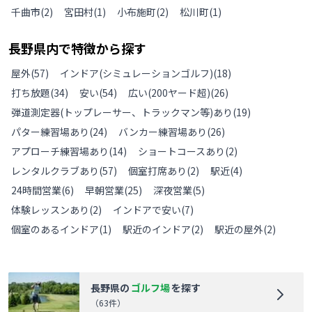
千曲市
(
2
)
宮田村
(
1
)
小布施町
(
2
)
松川町
(
1
)
長野県
内で特徴から探す
屋外
(
57
)
インドア(シミュレーションゴルフ)
(
18
)
打ち放題
(
34
)
安い
(
54
)
広い(200ヤード超)
(
26
)
弾道測定器(トップレーサー、トラックマン等)あり
(
19
)
パター練習場あり
(
24
)
バンカー練習場あり
(
26
)
アプローチ練習場あり
(
14
)
ショートコースあり
(
2
)
レンタルクラブあり
(
57
)
個室打席あり
(
2
)
駅近
(
4
)
24時間営業
(
6
)
早朝営業
(
25
)
深夜営業
(
5
)
体験レッスンあり
(
2
)
インドアで安い
(
7
)
個室のあるインドア
(
1
)
駅近のインドア
(
2
)
駅近の屋外
(
2
)
長野県
の
ゴルフ場
を探す
（
63
件）