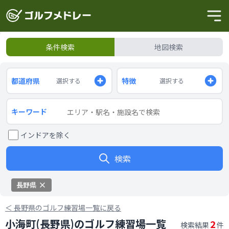
条件検索
地図検索
都道府県
特徴
選択する
選択する
キーワード
インドアを除く
検索
長野県
＜
長野県のゴルフ練習場一覧に戻る
小海町(長野県)のゴルフ練習場一覧
2
検索結果
件