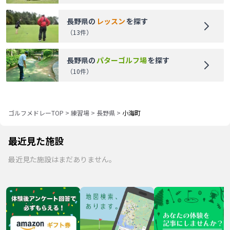
長野県
の
レッスン
を探す
（
13
件）
長野県
の
パターゴルフ場
を探す
（
10
件）
ゴルフメドレーTOP
>
練習場
>
長野県
>
小海町
最近見た施設
最近見た施設はまだありません。