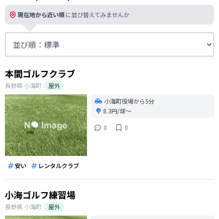
現在地から近い順
に並び替えてみませんか
本間ゴルフクラブ
長野県
小海町
屋外
小海町役場から5分
8.3円/球〜
0
0
安い
レンタルクラブ
小海ゴルフ練習場
長野県
小海町
屋外