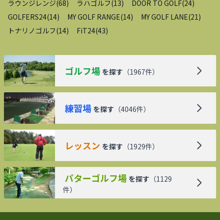
ラウンジレンジ
(
68
)
ラハゴルフ
(
13
)
DOOR TO GOLF
(
24
)
GOLFERS24
(
14
)
MY GOLF RANGE
(
14
)
MY GOLF LANE
(
21
)
トナリノゴルフ
(
14
)
FiT24
(
43
)
ゴルフ場
を探す
（
1967
件）
練習場
を探す
（
4046
件）
レッスン
を探す
（
1929
件）
パターゴルフ場
を探す
（
1129
件）