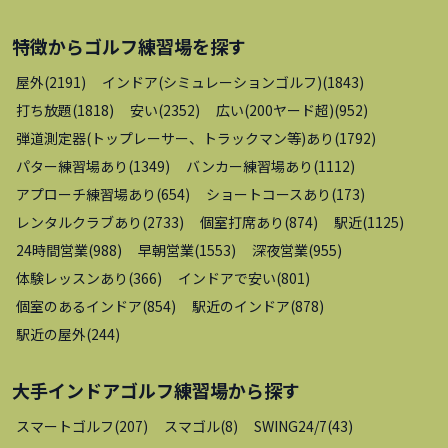
特徴から
ゴルフ練習場
を探す
屋外
(
2191
)
インドア(シミュレーションゴルフ)
(
1843
)
打ち放題
(
1818
)
安い
(
2352
)
広い(200ヤード超)
(
952
)
弾道測定器(トップレーサー、トラックマン等)あり
(
1792
)
パター練習場あり
(
1349
)
バンカー練習場あり
(
1112
)
アプローチ練習場あり
(
654
)
ショートコースあり
(
173
)
レンタルクラブあり
(
2733
)
個室打席あり
(
874
)
駅近
(
1125
)
24時間営業
(
988
)
早朝営業
(
1553
)
深夜営業
(
955
)
体験レッスンあり
(
366
)
インドアで安い
(
801
)
個室のあるインドア
(
854
)
駅近のインドア
(
878
)
駅近の屋外
(
244
)
大手インドアゴルフ練習場
から探す
スマートゴルフ
(
207
)
スマゴル
(
8
)
SWING24/7
(
43
)