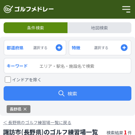
条件検索
地図検索
都道府県
特徴
選択する
選択する
キーワード
インドアを除く
検索
長野県
＜
長野県のゴルフ練習場一覧に戻る
諏訪市(長野県)のゴルフ練習場一覧
1
検索結果
件