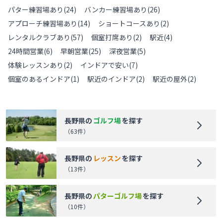
パター練習場あり
(
24
)
バンカー練習場あり
(
26
)
アプローチ練習場あり
(
14
)
ショートコースあり
(
2
)
レンタルクラブあり
(
57
)
個室打席あり
(
2
)
駅近
(
4
)
24時間営業
(
6
)
早朝営業
(
25
)
深夜営業
(
5
)
体験レッスンあり
(
2
)
インドアで安い
(
7
)
個室のあるインドア
(
1
)
駅近のインドア
(
2
)
駅近の屋外
(
2
)
長野県
の
ゴルフ場
を探す
（
63
件）
長野県
の
レッスン
を探す
（
13
件）
長野県
の
パターゴルフ場
を探す
（
10
件）