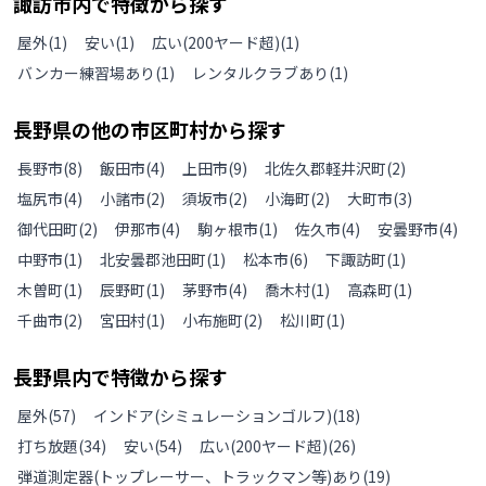
諏訪市
内で特徴から探す
屋外
(
1
)
安い
(
1
)
広い(200ヤード超)
(
1
)
バンカー練習場あり
(
1
)
レンタルクラブあり
(
1
)
長野県
の
他の
市区町村から探す
長野市
(
8
)
飯田市
(
4
)
上田市
(
9
)
北佐久郡軽井沢町
(
2
)
塩尻市
(
4
)
小諸市
(
2
)
須坂市
(
2
)
小海町
(
2
)
大町市
(
3
)
御代田町
(
2
)
伊那市
(
4
)
駒ヶ根市
(
1
)
佐久市
(
4
)
安曇野市
(
4
)
中野市
(
1
)
北安曇郡池田町
(
1
)
松本市
(
6
)
下諏訪町
(
1
)
木曽町
(
1
)
辰野町
(
1
)
茅野市
(
4
)
喬木村
(
1
)
高森町
(
1
)
千曲市
(
2
)
宮田村
(
1
)
小布施町
(
2
)
松川町
(
1
)
長野県
内で特徴から探す
屋外
(
57
)
インドア(シミュレーションゴルフ)
(
18
)
打ち放題
(
34
)
安い
(
54
)
広い(200ヤード超)
(
26
)
弾道測定器(トップレーサー、トラックマン等)あり
(
19
)