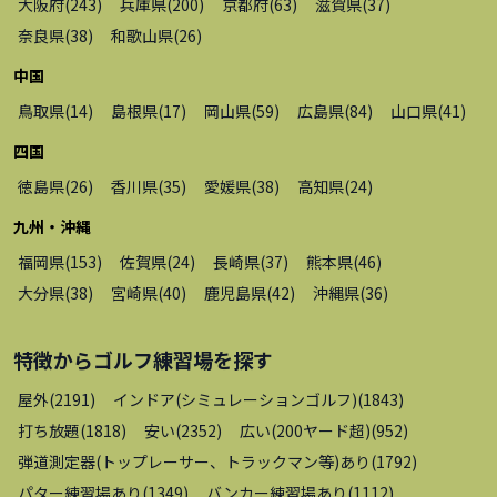
大阪府
(
243
)
兵庫県
(
200
)
京都府
(
63
)
滋賀県
(
37
)
奈良県
(
38
)
和歌山県
(
26
)
中国
鳥取県
(
14
)
島根県
(
17
)
岡山県
(
59
)
広島県
(
84
)
山口県
(
41
)
四国
徳島県
(
26
)
香川県
(
35
)
愛媛県
(
38
)
高知県
(
24
)
九州・沖縄
福岡県
(
153
)
佐賀県
(
24
)
長崎県
(
37
)
熊本県
(
46
)
大分県
(
38
)
宮崎県
(
40
)
鹿児島県
(
42
)
沖縄県
(
36
)
特徴から
ゴルフ練習場
を探す
屋外
(
2191
)
インドア(シミュレーションゴルフ)
(
1843
)
打ち放題
(
1818
)
安い
(
2352
)
広い(200ヤード超)
(
952
)
弾道測定器(トップレーサー、トラックマン等)あり
(
1792
)
パター練習場あり
(
1349
)
バンカー練習場あり
(
1112
)