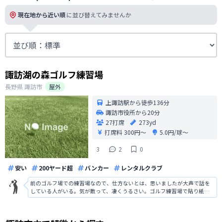
現在地から近い順
に並び替えてみませんか
諏訪湖の森ゴルフ練習場
長野県
諏訪市
屋外
上諏訪駅から徒歩136分
諏訪市役所から20分
27打席
273yd
打席料
300円〜
5.0円/球〜
3
2
0
安い
200ヤード超
バンカー
レンタルクラブ
前のゴルフ場での練習場なので、仕方ないとは、思いましたが大声で話を
している人がいる。気が散って、凄くうるさい。ゴルフ練習場で貼り紙も
ないので、注意すること出来ない。 コルフ場で大声の中では打たない‼️ 是
非、貼り紙。 そうすれば、注意することも可能になります。