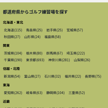
都道府県から
ゴルフ練習場
を探す
北海道・東北
北海道
(
115
)
青森県
(
25
)
岩手県
(
25
)
宮城県
(
57
)
秋田県
(
27
)
山形県
(
24
)
福島県
(
58
)
関東
茨城県
(
104
)
栃木県
(
80
)
群馬県
(
67
)
埼玉県
(
222
)
千葉県
(
190
)
東京都
(
693
)
神奈川県
(
281
)
山梨県
(
26
)
信越・北陸
新潟県
(
54
)
富山県
(
27
)
石川県
(
32
)
福井県
(
22
)
長野県
(
75
)
東海
愛知県
(
262
)
岐阜県
(
63
)
静岡県
(
104
)
三重県
(
52
)
近畿