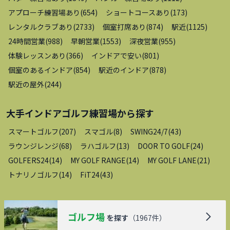
アプローチ練習場あり
(
654
)
ショートコースあり
(
173
)
レンタルクラブあり
(
2733
)
個室打席あり
(
874
)
駅近
(
1125
)
24時間営業
(
988
)
早朝営業
(
1553
)
深夜営業
(
955
)
体験レッスンあり
(
366
)
インドアで安い
(
801
)
個室のあるインドア
(
854
)
駅近のインドア
(
878
)
駅近の屋外
(
244
)
大手インドアゴルフ練習場
から探す
スマートゴルフ
(
207
)
スマゴル
(
8
)
SWING24/7
(
43
)
ラウンジレンジ
(
68
)
ラハゴルフ
(
13
)
DOOR TO GOLF
(
24
)
GOLFERS24
(
14
)
MY GOLF RANGE
(
14
)
MY GOLF LANE
(
21
)
トナリノゴルフ
(
14
)
FiT24
(
43
)
ゴルフ場
を探す
（
1967
件）