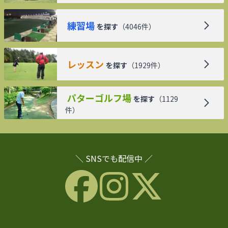
練習場
を探す
（
4046
件）
レッスン
を探す
（
1929
件）
パターゴルフ場
を探す
（
1129
件）
＼ SNSでも配信中 ／