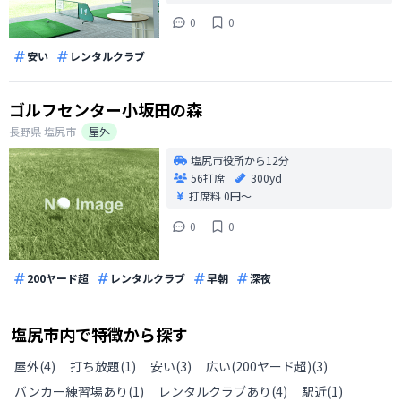
0
0
安い
レンタルクラブ
ゴルフセンター小坂田の森
長野県
塩尻市
屋外
塩尻市役所から12分
56打席
300yd
打席料
0円〜
0
0
200ヤード超
レンタルクラブ
早朝
深夜
塩尻市
内で特徴から探す
屋外
(
4
)
打ち放題
(
1
)
安い
(
3
)
広い(200ヤード超)
(
3
)
バンカー練習場あり
(
1
)
レンタルクラブあり
(
4
)
駅近
(
1
)