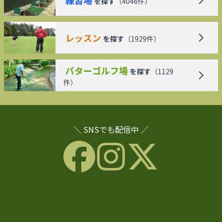
を探す
（
4046
件）
レッスン
を探す
（
1929
件）
パターゴルフ場
を探す
（
1129
件）
＼ SNSでも配信中 ／