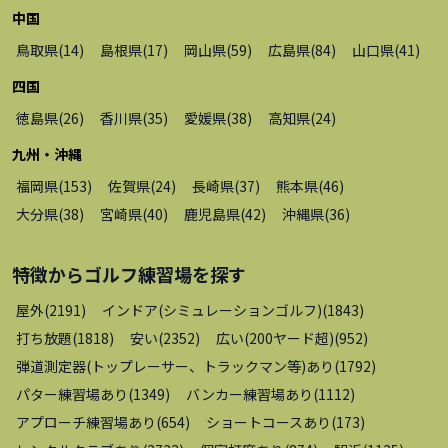
中国
鳥取県
(
14
)
島根県
(
17
)
岡山県
(
59
)
広島県
(
84
)
山口県
(
41
)
四国
徳島県
(
26
)
香川県
(
35
)
愛媛県
(
38
)
高知県
(
24
)
九州・沖縄
福岡県
(
153
)
佐賀県
(
24
)
長崎県
(
37
)
熊本県
(
46
)
大分県
(
38
)
宮崎県
(
40
)
鹿児島県
(
42
)
沖縄県
(
36
)
特徴から
ゴルフ練習場
を探す
屋外
(
2191
)
インドア(シミュレーションゴルフ)
(
1843
)
打ち放題
(
1818
)
安い
(
2352
)
広い(200ヤード超)
(
952
)
弾道測定器(トップレーサー、トラックマン等)あり
(
1792
)
パター練習場あり
(
1349
)
バンカー練習場あり
(
1112
)
アプローチ練習場あり
(
654
)
ショートコースあり
(
173
)