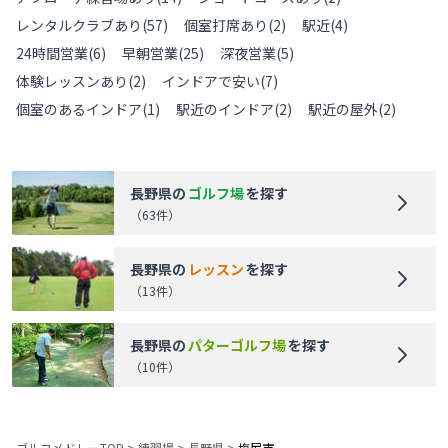
レンタルクラブあり
(
57
)
個室打席あり
(
2
)
駅近
(
4
)
24時間営業
(
6
)
早朝営業
(
25
)
深夜営業
(
5
)
体験レッスンあり
(
2
)
インドアで安い
(
7
)
個室のあるインドア
(
1
)
駅近のインドア
(
2
)
駅近の屋外
(
2
)
長野県
の
ゴルフ場
を探す
（
63
件）
長野県
の
レッスン
を探す
（
13
件）
長野県
の
パターゴルフ場
を探す
（
10
件）
ゴルフメドレーTOP
>
練習場
>
長野県
>
塩尻市