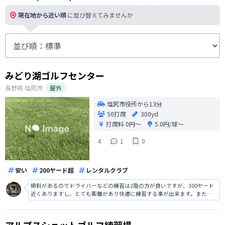
現在地から近い順
に並び替えてみませんか
みどり湖ゴルフセンター
長野県
塩尻市
屋外
塩尻市役所から13分
50打席
300yd
打席料
0円〜
5.0円/球〜
4
1
0
安い
200ヤード超
レンタルクラブ
傾斜があるのでドライバーなどの練習は2階の方が良いですが、300ヤード
近くありますし、とても距離があり快適に練習する事が出来ます。また、
風が涼しく夏場でも比較的涼しいですし、球も1球5円と格安で大変ありが
たいです。