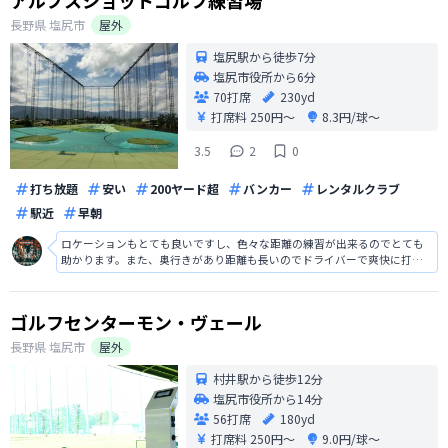
アルプスショットゴルフ練習場
長野県
塩尻市
屋外
塩尻駅から徒歩7分
塩尻市役所から6分
70打席
230yd
打席料
250円〜
8.3円/球〜
3.5
2
0
打ち放題
安い
200ヤード超
バンカー
レンタルクラブ
駅近
早朝
ロケーションもとても良いですし、色々な距離の練習が出来るのでとても
助かります。また、奥行きがあり距離も長いのでドライバーで爽快に打て
ますし、ロビーにはくつろげるスペースもあるのでゆっくり出来ます。た
だ、風が強い日が多いですし、冬場はとにかく寒いです。
ゴルフセンターモン・ヴェール
長野県
塩尻市
屋外
村井駅から徒歩12分
塩尻市役所から14分
56打席
180yd
打席料
250円〜
9.0円/球〜