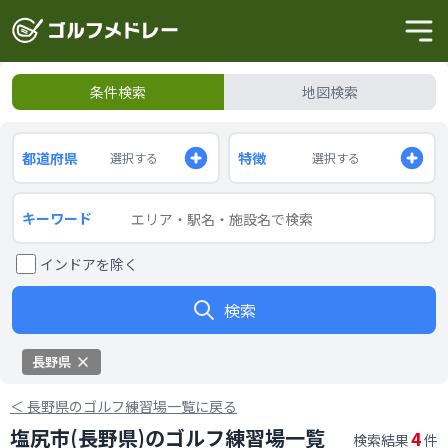
条件検索
地図検索
都道府県
特徴
選択する
選択する
キーワード
インドアを除く
検索
長野県
＜
長野県のゴルフ練習場一覧に戻る
塩尻市(長野県)のゴルフ練習場一覧
4
検索結果
件