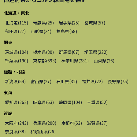
北海道・東北
北海道
(
115
)
青森県
(
25
)
岩手県
(
25
)
宮城県
(
57
)
秋田県
(
27
)
山形県
(
24
)
福島県
(
58
)
関東
茨城県
(
104
)
栃木県
(
80
)
群馬県
(
67
)
埼玉県
(
222
)
千葉県
(
190
)
東京都
(
693
)
神奈川県
(
281
)
山梨県
(
26
)
信越・北陸
新潟県
(
54
)
富山県
(
27
)
石川県
(
32
)
福井県
(
22
)
長野県
(
75
)
東海
愛知県
(
262
)
岐阜県
(
63
)
静岡県
(
104
)
三重県
(
52
)
近畿
大阪府
(
243
)
兵庫県
(
200
)
京都府
(
63
)
滋賀県
(
37
)
奈良県
(
38
)
和歌山県
(
26
)