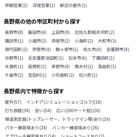
早朝営業
(
2
)
深夜営業
(
1
)
駅近の屋外
(
1
)
長野県
の
他の
市区町村から探す
長野市
(
8
)
飯田市
(
4
)
上田市
(
9
)
北佐久郡軽井沢町
(
2
)
諏訪市
(
1
)
小諸市
(
2
)
須坂市
(
2
)
小海町
(
2
)
大町市
(
3
)
御代田町
(
2
)
伊那市
(
4
)
駒ヶ根市
(
1
)
佐久市
(
4
)
安曇野市
(
4
)
中野市
(
1
)
北安曇郡池田町
(
1
)
松本市
(
6
)
下諏訪町
(
1
)
木曽町
(
1
)
辰野町
(
1
)
茅野市
(
4
)
喬木村
(
1
)
高森町
(
1
)
千曲市
(
2
)
宮田村
(
1
)
小布施町
(
2
)
松川町
(
1
)
長野県
内で特徴から探す
屋外
(
57
)
インドア(シミュレーションゴルフ)
(
18
)
打ち放題
(
34
)
安い
(
54
)
広い(200ヤード超)
(
26
)
弾道測定器(トップレーサー、トラックマン等)あり
(
19
)
パター練習場あり
(
24
)
バンカー練習場あり
(
26
)
アプローチ練習場あり
(
14
)
ショートコースあり
(
2
)