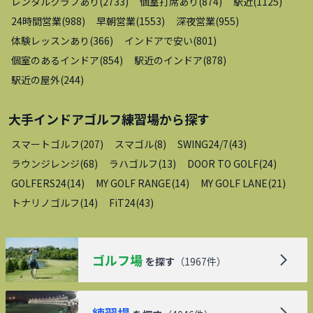
レンタルクラブあり
(
2733
)
個室打席あり
(
874
)
駅近
(
1125
)
24時間営業
(
988
)
早朝営業
(
1553
)
深夜営業
(
955
)
体験レッスンあり
(
366
)
インドアで安い
(
801
)
個室のあるインドア
(
854
)
駅近のインドア
(
878
)
駅近の屋外
(
244
)
大手インドアゴルフ練習場
から探す
スマートゴルフ
(
207
)
スマゴル
(
8
)
SWING24/7
(
43
)
ラウンジレンジ
(
68
)
ラハゴルフ
(
13
)
DOOR TO GOLF
(
24
)
GOLFERS24
(
14
)
MY GOLF RANGE
(
14
)
MY GOLF LANE
(
21
)
トナリノゴルフ
(
14
)
FiT24
(
43
)
ゴルフ場
を探す
（
1967
件）
練習場