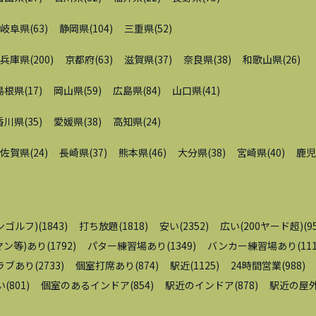
岐阜県
(
63
)
静岡県
(
104
)
三重県
(
52
)
兵庫県
(
200
)
京都府
(
63
)
滋賀県
(
37
)
奈良県
(
38
)
和歌山県
(
26
)
島根県
(
17
)
岡山県
(
59
)
広島県
(
84
)
山口県
(
41
)
香川県
(
35
)
愛媛県
(
38
)
高知県
(
24
)
佐賀県
(
24
)
長崎県
(
37
)
熊本県
(
46
)
大分県
(
38
)
宮崎県
(
40
)
鹿児
ンゴルフ)
(
1843
)
打ち放題
(
1818
)
安い
(
2352
)
広い(200ヤード超)
(
9
ン等)あり
(
1792
)
パター練習場あり
(
1349
)
バンカー練習場あり
(
11
ラブあり
(
2733
)
個室打席あり
(
874
)
駅近
(
1125
)
24時間営業
(
988
)
い
(
801
)
個室のあるインドア
(
854
)
駅近のインドア
(
878
)
駅近の屋