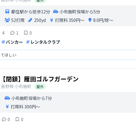
都住駅から徒歩12分
小布施町役場から5分
52打席
250yd
打席料
350円〜
8.0円/球〜
4
1
0
バンカー
レンタルクラブ
してほしい
【閉鎖】雁田ゴルフガーデン
長野県
小布施町
屋外
小布施町役場から7分
打席料
300円〜
0
0