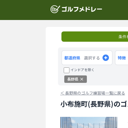
条件
都道府県
選択する
特徴
インドアを除く
長野県
＜
長野県のゴルフ練習場一覧に戻る
小布施町(長野県)の