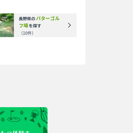
パターゴル
長野県
の
フ場
を探す
（
10
件）