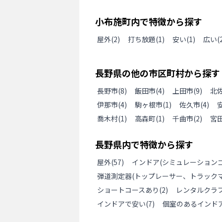
小布施町
内で特徴から探す
屋外
(
2
)
打ち放題
(
1
)
安い
(
1
)
広い(
長野県
の
他の
市区町村から探す
長野市
(
8
)
飯田市
(
4
)
上田市
(
9
)
北
伊那市
(
4
)
駒ヶ根市
(
1
)
佐久市
(
4
)
喬木村
(
1
)
高森町
(
1
)
千曲市
(
2
)
宮
長野県
内で特徴から探す
屋外
(
57
)
インドア(シミュレーションゴ
弾道測定器(トップレーサー、トラックマ
ショートコースあり
(
2
)
レンタルクラ
インドアで安い
(
7
)
個室のあるインド