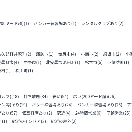
200ヤード超)
(
1
)
バンカー練習場あり
(
1
)
レンタルクラブあり
(
2
)
佐久郡軽井沢町
(
2
)
諏訪市
(
1
)
塩尻市
(
4
)
小諸市
(
2
)
須坂市
(
2
)
小
安曇野市
(
4
)
中野市
(
1
)
北安曇郡池田町
(
1
)
松本市
(
6
)
下諏訪町
(
1
)
田村
(
1
)
松川町
(
1
)
ルフ)
(
18
)
打ち放題
(
34
)
安い
(
54
)
広い(200ヤード超)
(
26
)
ン等)あり
(
19
)
パター練習場あり
(
24
)
バンカー練習場あり
(
26
)
ア
ブあり
(
57
)
個室打席あり
(
2
)
駅近
(
4
)
24時間営業
(
6
)
早朝営業
(
25
)
ア
(
1
)
駅近のインドア
(
2
)
駅近の屋外
(
2
)