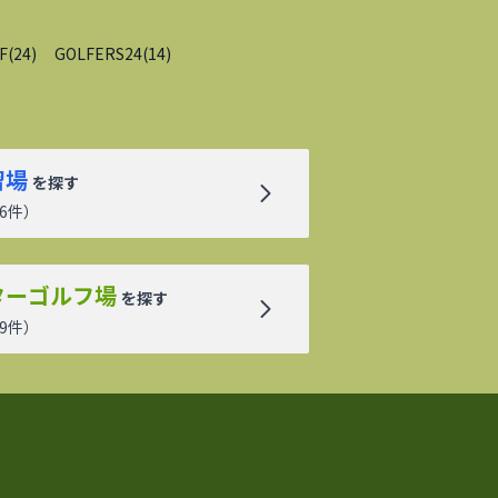
F
(
24
)
GOLFERS24
(
14
)
習場
を探す
6
件）
ターゴルフ場
を探す
9
件）