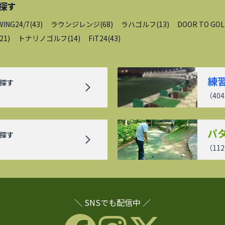
探す
WING24/7
(
43
)
ラウンジレンジ
(
68
)
ラハゴルフ
(
13
)
DOOR TO GOL
21
)
トナリノゴルフ
(
14
)
FiT24
(
43
)
練
探す
（
404
パ
探す
（
112
＼ SNSでも配信中 ／