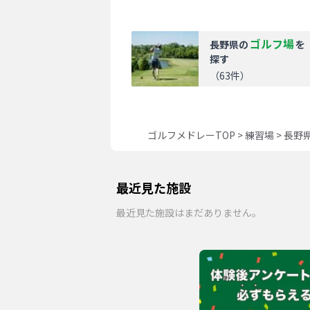
ゴルフ場
長野県
の
を
探す
（
63
件）
ゴルフメドレーTOP
>
練習場
>
長野
最近見た施設
最近見た施設はまだありません。