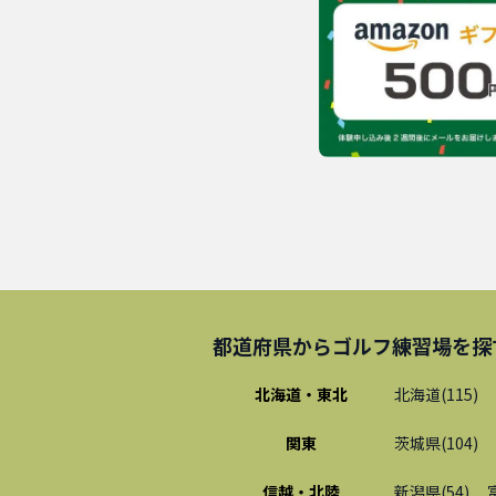
都道府県から
ゴルフ練習場
を探
北海道・東北
北海道
(
115
)
関東
茨城県
(
104
)
信越・北陸
新潟県
(
54
)