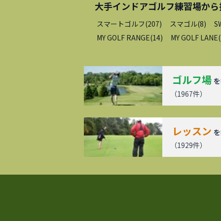
大手インドアゴルフ練習場
から
スマートゴルフ
(
207
)
スマゴル
(
8
)
S
MY GOLF RANGE
(
14
)
MY GOLF LANE
(
ゴルフ場
を
（
1967
件）
レッスン
を
（
1929
件）