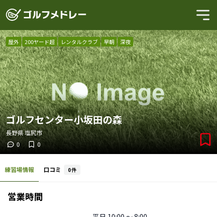
屋外
200ヤード超
レンタルクラブ
早朝
深夜
ゴルフセンター小坂田の森
長野県
塩尻市
0
0
練習場情報
口コミ
0
件
営業時間
平日
10:00 〜 8:00