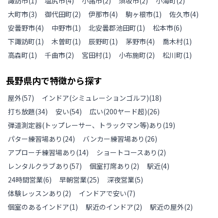
諏訪市
(
1
)
塩尻市
(
4
)
小諸市
(
2
)
須坂市
(
2
)
小海町
(
2
)
大町市
(
3
)
御代田町
(
2
)
伊那市
(
4
)
駒ヶ根市
(
1
)
佐久市
(
4
)
安曇野市
(
4
)
中野市
(
1
)
北安曇郡池田町
(
1
)
松本市
(
6
)
下諏訪町
(
1
)
木曽町
(
1
)
辰野町
(
1
)
茅野市
(
4
)
喬木村
(
1
)
高森町
(
1
)
千曲市
(
2
)
宮田村
(
1
)
小布施町
(
2
)
松川町
(
1
)
長野県
内で特徴から探す
屋外
(
57
)
インドア(シミュレーションゴルフ)
(
18
)
打ち放題
(
34
)
安い
(
54
)
広い(200ヤード超)
(
26
)
弾道測定器(トップレーサー、トラックマン等)あり
(
19
)
パター練習場あり
(
24
)
バンカー練習場あり
(
26
)
アプローチ練習場あり
(
14
)
ショートコースあり
(
2
)
レンタルクラブあり
(
57
)
個室打席あり
(
2
)
駅近
(
4
)
24時間営業
(
6
)
早朝営業
(
25
)
深夜営業
(
5
)
体験レッスンあり
(
2
)
インドアで安い
(
7
)
個室のあるインドア
(
1
)
駅近のインドア
(
2
)
駅近の屋外
(
2
)