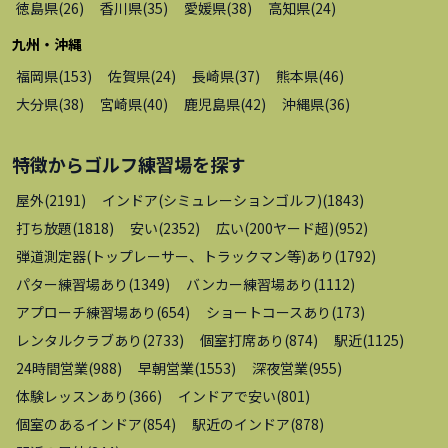
徳島県
(
26
)
香川県
(
35
)
愛媛県
(
38
)
高知県
(
24
)
九州・沖縄
福岡県
(
153
)
佐賀県
(
24
)
長崎県
(
37
)
熊本県
(
46
)
大分県
(
38
)
宮崎県
(
40
)
鹿児島県
(
42
)
沖縄県
(
36
)
特徴から
ゴルフ練習場
を探す
屋外
(
2191
)
インドア(シミュレーションゴルフ)
(
1843
)
打ち放題
(
1818
)
安い
(
2352
)
広い(200ヤード超)
(
952
)
弾道測定器(トップレーサー、トラックマン等)あり
(
1792
)
パター練習場あり
(
1349
)
バンカー練習場あり
(
1112
)
アプローチ練習場あり
(
654
)
ショートコースあり
(
173
)
レンタルクラブあり
(
2733
)
個室打席あり
(
874
)
駅近
(
1125
)
24時間営業
(
988
)
早朝営業
(
1553
)
深夜営業
(
955
)
体験レッスンあり
(
366
)
インドアで安い
(
801
)
個室のあるインドア
(
854
)
駅近のインドア
(
878
)