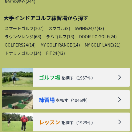
駅近の屋外
(
244
)
大手インドアゴルフ練習場
から探す
スマートゴルフ
(
207
)
スマゴル
(
8
)
SWING24/7
(
43
)
ラウンジレンジ
(
68
)
ラハゴルフ
(
13
)
DOOR TO GOLF
(
24
)
GOLFERS24
(
14
)
MY GOLF RANGE
(
14
)
MY GOLF LANE
(
21
)
トナリノゴルフ
(
14
)
FiT24
(
43
)
ゴルフ場
を探す
（
1967
件）
練習場
を探す
（
4046
件）
レッスン
を探す
（
1929
件）