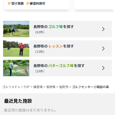
受け放題
練習利用可
長野県
の
ゴルフ場
を探す
（
63
件）
長野県
の
レッスン
を探す
（
13
件）
長野県
の
パターゴルフ場
を探す
（
10
件）
ゴルフメドレーTOP
>
練習場
>
長野県
>
塩尻市
>
ゴルフセンター小坂田の森
最近見た施設
最近見た施設はまだありません。