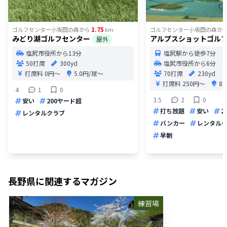
1.75
ゴルフセンター小坂田の森
から
km
ゴルフセンター小坂田の森
か
みどり湖ゴルフセンター
アルプスショットゴル
屋外
塩尻市役所から13分
塩尻駅から徒歩7分
50打席
300yd
塩尻市役所から6分
打席料
0円〜
5.0円/球〜
70打席
230yd
打席料
250円〜
8
4
1
0
3.5
2
0
安い
200ヤード超
打ち放題
安い
2
レンタルクラブ
バンカー
レンタル
早朝
長野県
に関連するマガジン
練習場