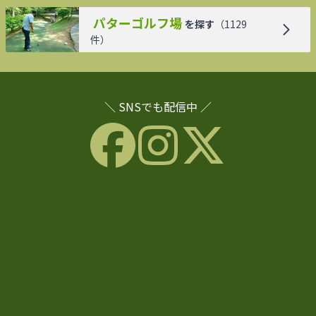
パターゴルフ場
を探す
（
1129
件）
＼ SNSでも配信中 ／