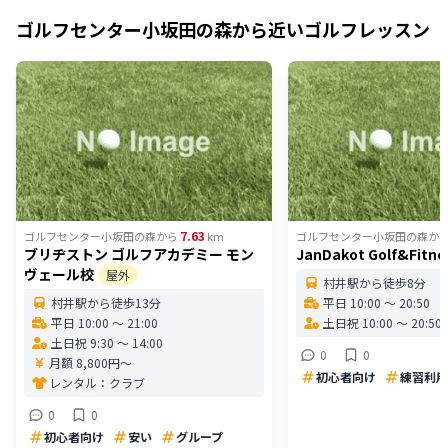
ゴルフセンター小坂田の森
から近いゴルフレッスン
7.63
ゴルフセンター小坂田の森
から
km
ゴルフセンター小坂田の森
か
ブリヂストン ゴルフアカデミー モン
JanDakot Golf&Fitne
ヴェール校
屋外
村井駅から徒歩8分
村井駅から徒歩13分
平日 10:00 〜 20:50
平日 10:00 〜 21:00
土日祝 10:00 〜 20:50
土日祝 9:30 〜 14:00
0
0
月額 8,800円〜
初心者向け
練習利用
レンタル：
クラブ
0
0
初心者向け
安い
グループ