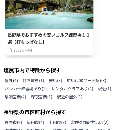
長野県でおすすめの安いゴルフ練習場１１
選【打ちっぱなし】
2023-04-04
塩尻市
内で特徴から探す
屋外
(
4
)
打ち放題
(
1
)
安い
(
3
)
広い(200ヤード超)
(
3
)
バンカー練習場あり
(
1
)
レンタルクラブあり
(
4
)
駅近
(
1
)
早朝営業
(
2
)
深夜営業
(
1
)
駅近の屋外
(
1
)
長野県
の
市区町村から探す
長野市
(
8
)
飯田市
(
4
)
上田市
(
9
)
北佐久郡軽井沢町
(
2
)