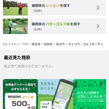
福岡県
の
レッスン
を探す
（
58
件）
福岡県
の
パターゴルフ場
を探す
（
62
件）
ゴルフメドレーTOP
>
練習場
>
福岡県
>
福津市
>
セイコウ・ゴルフガーデン
最近見た施設
最近見た施設はまだありません。