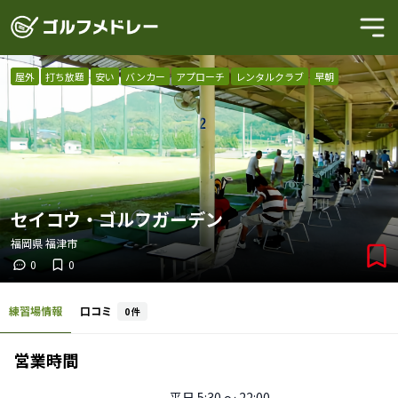
屋外
打ち放題
安い
バンカー
アプローチ
レンタルクラブ
早朝
セイコウ・ゴルフガーデン
福岡県
福津市
0
0
練習場情報
口コミ
0
件
営業時間
平日
5:30 〜 22:00