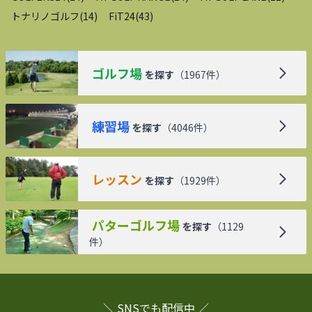
トナリノゴルフ
(
14
)
FiT24
(
43
)
ゴルフ場
を探す
（
1967
件）
練習場
を探す
（
4046
件）
レッスン
を探す
（
1929
件）
パターゴルフ場
を探す
（
1129
件）
＼ SNSでも配信中 ／