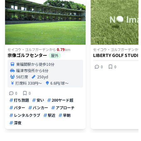
0.79
セイコウ・ゴルフガーデン
から
km
セイコウ・ゴルフガーデン
か
宗像ゴルフセンター
LIBERTY GOLF STUDI
屋外
東福間駅から徒歩10分
0
0
福津市役所から6分
56打席
250yd
打席料
330円〜
6.6円/球〜
0
0
打ち放題
安い
200ヤード超
パター
バンカー
アプローチ
レンタルクラブ
駅近
早朝
深夜