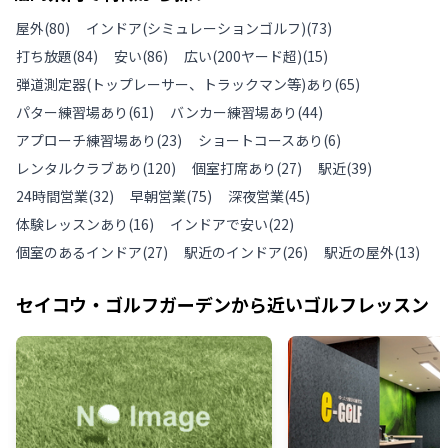
屋外
(
80
)
インドア(シミュレーションゴルフ)
(
73
)
打ち放題
(
84
)
安い
(
86
)
広い(200ヤード超)
(
15
)
弾道測定器(トップレーサー、トラックマン等)あり
(
65
)
パター練習場あり
(
61
)
バンカー練習場あり
(
44
)
アプローチ練習場あり
(
23
)
ショートコースあり
(
6
)
レンタルクラブあり
(
120
)
個室打席あり
(
27
)
駅近
(
39
)
24時間営業
(
32
)
早朝営業
(
75
)
深夜営業
(
45
)
体験レッスンあり
(
16
)
インドアで安い
(
22
)
個室のあるインドア
(
27
)
駅近のインドア
(
26
)
駅近の屋外
(
13
)
セイコウ・ゴルフガーデン
から近いゴルフレッスン