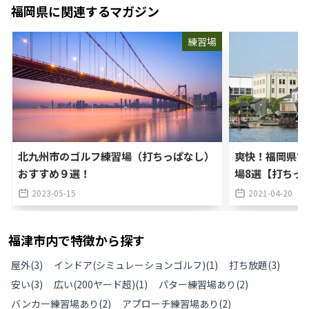
福岡県
に関連するマガジン
練習場
北九州市のゴルフ練習場（打ちっぱなし）
爽快！福岡県で
おすすめ９選！
場8選【打ちっ
2023-05-15
2021-04-20
福津市
内で特徴から探す
屋外
(
3
)
インドア(シミュレーションゴルフ)
(
1
)
打ち放題
(
3
)
安い
(
3
)
広い(200ヤード超)
(
1
)
パター練習場あり
(
2
)
バンカー練習場あり
(
2
)
アプローチ練習場あり
(
2
)