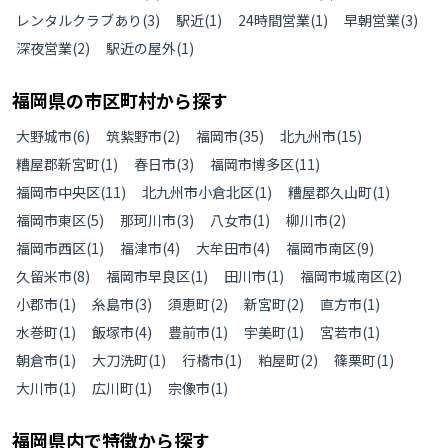
レンタルクラブあり
(
3
)
駅近
(
1
)
24時間営業
(
1
)
早朝営業
(
3
)
深夜営業
(
2
)
駅近の屋外
(
1
)
福岡県
の
市区町村から探す
大野城市
(
6
)
筑紫野市
(
2
)
福岡市
(
35
)
北九州市
(
15
)
糟屋郡新宮町
(
1
)
春日市
(
3
)
福岡市博多区
(
11
)
福岡市中央区
(
11
)
北九州市小倉北区
(
1
)
糟屋郡久山町
(
1
)
福岡市東区
(
5
)
那珂川市
(
3
)
八女市
(
1
)
柳川市
(
2
)
福岡市西区
(
1
)
福津市
(
4
)
大牟田市
(
4
)
福岡市南区
(
9
)
久留米市
(
8
)
福岡市早良区
(
1
)
田川市
(
1
)
福岡市城南区
(
2
)
小郡市
(
1
)
糸島市
(
3
)
須恵町
(
2
)
新宮町
(
2
)
直方市
(
1
)
水巻町
(
1
)
飯塚市
(
4
)
豊前市
(
1
)
宇美町
(
1
)
宮若市
(
1
)
朝倉市
(
1
)
大刀洗町
(
1
)
行橋市
(
1
)
粕屋町
(
2
)
篠栗町
(
1
)
大川市
(
1
)
広川町
(
1
)
宗像市
(
1
)
福岡県
内で特徴から探す