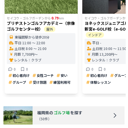
0.79
セイコウ・ゴルフガーデン
から
km
セイコウ・ゴルフガーデン
か
ブリヂストンゴルフアカデミー（宗像
ヨネックスジュニアゴ
ゴルフセンター校）
新宮e-GOLF校（e-GO
屋外
インドア
東福間駅から徒歩20分
平日 11:00 〜 22:00
平日 -
土日祝 8:00 〜 21:00
土日祝 10:00 〜 11:50
月額 7,700円〜
月額 13,200円〜
レンタル：
クラブ
レンタル：
クラブ
0
0
0
0
初心者向け
女性コーチ
安い
初心者向け
グループ
グループ
受け放題
練習利用可
体験レッスン
福岡県
の
ゴルフ場
を探す
（
50
件）