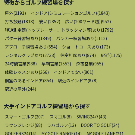
特徴から
ゴルフ練習場
を探す
屋外
(
2191
)
インドア(シミュレーションゴルフ)
(
1843
)
打ち放題
(
1818
)
安い
(
2352
)
広い(200ヤード超)
(
952
)
弾道測定器(トップレーサー、トラックマン等)あり
(
1792
)
パター練習場あり
(
1349
)
バンカー練習場あり
(
1112
)
アプローチ練習場あり
(
654
)
ショートコースあり
(
173
)
レンタルクラブあり
(
2733
)
個室打席あり
(
874
)
駅近
(
1125
)
24時間営業
(
988
)
早朝営業
(
1553
)
深夜営業
(
955
)
体験レッスンあり
(
366
)
インドアで安い
(
801
)
個室のあるインドア
(
854
)
駅近のインドア
(
878
)
駅近の屋外
(
244
)
大手インドアゴルフ練習場
から探す
スマートゴルフ
(
207
)
スマゴル
(
8
)
SWING24/7
(
43
)
ラウンジレンジ
(
68
)
ラハゴルフ
(
13
)
DOOR TO GOLF
(
24
)
GOLFERS24
(
14
)
MY GOLF RANGE
(
14
)
MY GOLF LANE
(
21
)