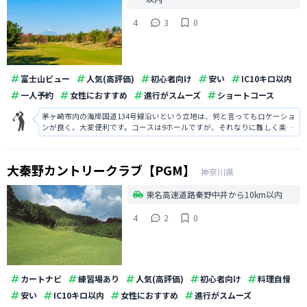
4
3
0
富士山ビュー
人気(高評価)
初心者向け
安い
IC10キロ以内
一人予約
女性におすすめ
進行がスムーズ
ショートコース
茅ヶ崎市内の海岸国道134号線沿いという立地は、何と言ってもロケーショ
ンが良く、大変便利です。コースは9ホールですが、それなりに難しく楽し
めます。進行もスムーズです。古くから地元民に愛されているゴルフ場で
す。
大秦野カントリークラブ【PGM】
神奈川県
東名高速道路秦野中井から10km以内
4
2
0
カートナビ
練習場あり
人気(高評価)
初心者向け
料理自慢
安い
IC10キロ以内
女性におすすめ
進行がスムーズ