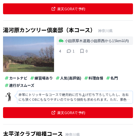
も非常に良かったです。唯一霧が深いので注意が必要でした。
楽天GORAで予約
湯河原カンツリー倶楽部（本コース）
神奈川県
小田原厚木道路小田原西から15km以内
4
1
0
カートナビ
練習場あり
人気(高評価)
料理自慢
名門
進行がスムーズ
非常にトリッキーなコースで絶対的に打ち上げ打ち下ろしでしたし、左右
にも狭くOBにもなりやすいのでかなり技術も求められます。ただ、景色は
素晴らしかったですし、食事も美味しかったです。
楽天GORAで予約
太平洋クラブ相模コース
神奈川県