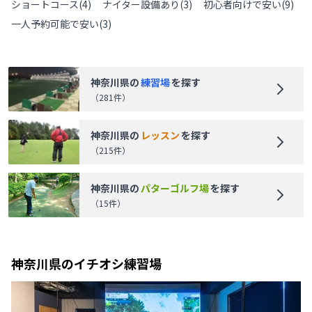
ショートコース
(
4
)
ナイター設備あり
(
3
)
初心者向けで安い
(
9
)
一人予約可能で安い
(
3
)
神奈川県
の
練習場
を探す
（
281
件）
神奈川県
の
レッスン
を探す
（
215
件）
神奈川県
の
パターゴルフ場
を探す
（
15
件）
神奈川県
のイチオシ練習場