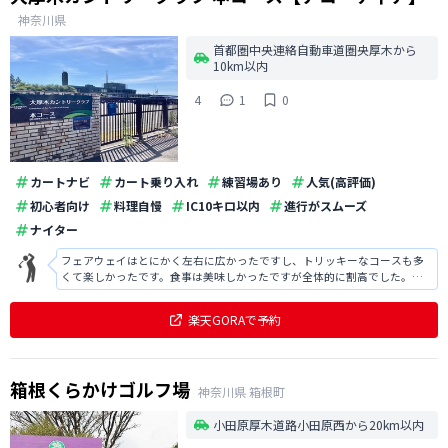
神奈川県
首都圏中央連絡自動車道圏央厚木から
10km以内
4
1
0
カートナビ
カート乗り入れ
練習場あり
人気(高評価)
初心者向け
料理自慢
IC10キロ以内
進行がスムーズ
ナイター
フェアウェイはとにかく左右に広かったですし、トリッキーなコースも多
くて楽しかったです。食事は美味しかったですが全体的に割高でした。ま
た、グリーンはボールマークがかなり残っていたりしたので気になりまし
た。
楽天GORAで予約
箱根くらかけゴルフ場
神奈川県
箱根町
小田原厚木道路小田原西から20km以内