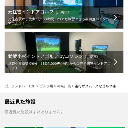
元住吉インドアゴルフ
（
川崎市
）
元住吉駅から徒歩5分!! 24時間いつでも練習できる半個室のインド
アゴルフ！
武蔵小杉インドアゴルフ byコソレン
（
川崎市
）
武蔵小杉駅徒歩6分！月額5,000円(税込)からの完全個室インドアゴ
ルフ！
ゴルフメドレーTOP
>
ゴルフ場
>
神奈川県
>
進行がスムーズなゴルフ場
最近見た施設
最近見た施設はまだありません。