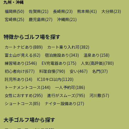
九州・沖縄
福岡県
(
50
)
佐賀県
(
21
)
長崎県
(
23
)
熊本県
(
41
)
大分県
(
23
)
宮崎県
(
25
)
鹿児島県
(
27
)
沖縄県
(
21
)
特徴から
ゴルフ場
を探す
カートナビあり
(
889
)
カート乗り入れ可
(
382
)
富士山が見える
(
62
)
宿泊施設あり
(
343
)
温泉あり
(
158
)
練習場あり
(
1546
)
EV充電器あり
(
175
)
人気(高評価)
(
780
)
初心者向け
(
677
)
料理自慢
(
790
)
安い
(
467
)
名門
(
37
)
託児所あり
(
14
)
IC10キロ以内
(
1120
)
トーナメントコース
(
144
)
一人予約可
(
186
)
女性におすすめ
(
295
)
進行がスムーズ
(
795
)
河川敷
(
57
)
ショートコース
(
85
)
ナイター設備あり
(
27
)
大手ゴルフ場
から探す