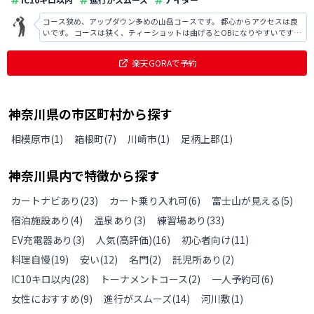
コース狭め、アップダウン多めの山岳コースです。 都心からアクセスは良
いです。 コースは狭く、ティーショットは曲げるとOBになりやすいです。
また、アップダウンが相当あるため、アイアンの距離感を合わせることに
苦労しました。 初見では、難しく神経を使うゴルフ場だと思います。
楽天GORAで予約
神奈川県
の
市区町村から探す
相模原市
(
1
)
箱根町
(
7
)
川崎市
(
1
)
足柄上郡
(
1
)
神奈川県
内で特徴から探す
カートナビあり
(
23
)
カート乗り入れ可
(
6
)
富士山が見える
(
5
)
宿泊施設あり
(
4
)
温泉あり
(
3
)
練習場あり
(
33
)
EV充電器あり
(
3
)
人気(高評価)
(
16
)
初心者向け
(
11
)
料理自慢
(
19
)
安い
(
12
)
名門
(
2
)
託児所あり
(
2
)
IC10キロ以内
(
28
)
トーナメントコース
(
2
)
一人予約可
(
6
)
女性におすすめ
(
9
)
進行がスムーズ
(
14
)
河川敷
(
1
)