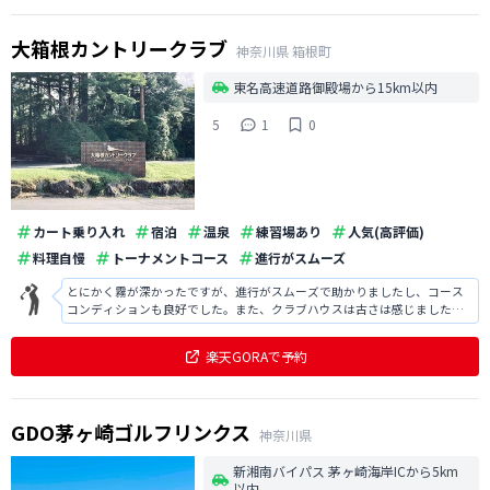
大箱根カントリークラブ
神奈川県
箱根町
東名高速道路御殿場から15km以内
5
1
0
カート乗り入れ
宿泊
温泉
練習場あり
人気(高評価)
料理自慢
トーナメントコース
進行がスムーズ
とにかく霧が深かったですが、進行がスムーズで助かりましたし、コース
コンディションも良好でした。また、クラブハウスは古さは感じました
が、掃除も行き届いていて快適で良かったです。
楽天GORAで予約
GDO茅ヶ崎ゴルフリンクス
神奈川県
新湘南バイパス 茅ヶ崎海岸ICから5km
以内