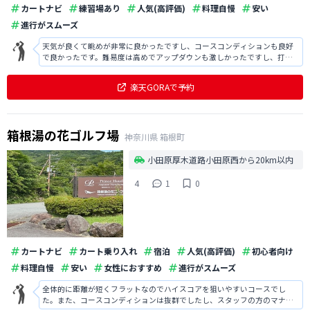
カートナビ
練習場あり
人気(高評価)
料理自慢
安い
進行がスムーズ
天気が良くて眺めが非常に良かったですし、コースコンディションも良好
で良かったです。難易度は高めでアップダウンも激しかったですし、打ち
下ろしでグリーンが見えにくかったりはしましたが、面白いコースで楽し
めました。
楽天GORAで予約
箱根湯の花ゴルフ場
神奈川県
箱根町
小田原厚木道路小田原西から20km以内
4
1
0
カートナビ
カート乗り入れ
宿泊
人気(高評価)
初心者向け
料理自慢
安い
女性におすすめ
進行がスムーズ
全体的に距離が短くフラットなのでハイスコアを狙いやすいコースでし
た。また、コースコンディションは抜群でしたし、スタッフの方のマナー