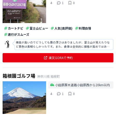
4
1
0
カートナビ
富士山ビュー
人気(高評価)
料理自慢
進行がスムーズ
標高が高いのでどうしても霧の深さはありましたが、富士山が見えたりな
ど景色は素晴らしかったです。また、食事は全体的に価格が高めではあり
ましたが、丼物など本格的で非常に美味しかったです。
楽天GORAで予約
箱根園ゴルフ場
神奈川県
箱根町
小田原厚木道路小田原西から20km以内
4
1
0