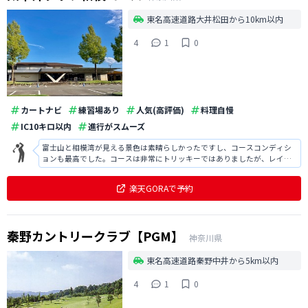
東名高速道路大井松田から10km以内
4
1
0
カートナビ
練習場あり
人気(高評価)
料理自慢
IC10キロ以内
進行がスムーズ
富士山と相模湾が見える景色は素晴らしかったですし、コースコンディシ
ョンも最高でした。コースは非常にトリッキーではありましたが、レイア
ウトが面白くラウンドしていても楽しかったです。
楽天GORAで予約
秦野カントリークラブ【PGM】
神奈川県
東名高速道路秦野中井から5km以内
4
1
0