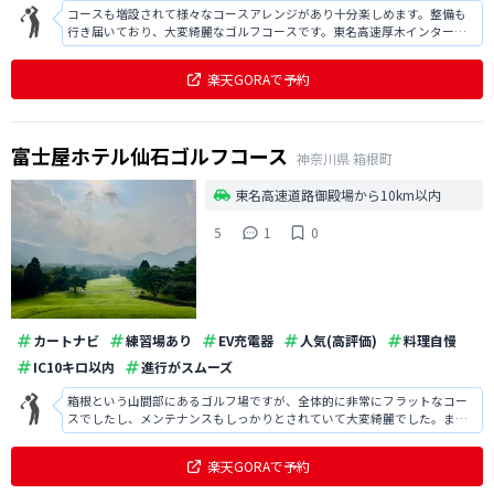
コースも増設されて様々なコースアレンジがあり十分楽しめます。整備も
行き届いており、大変綺麗なゴルフコースです。東名高速厚木インターか
ら15分という立地も便利です。
楽天GORAで予約
富士屋ホテル仙石ゴルフコース
神奈川県
箱根町
東名高速道路御殿場から10km以内
5
1
0
カートナビ
練習場あり
EV充電器
人気(高評価)
料理自慢
IC10キロ以内
進行がスムーズ
箱根という山間部にあるゴルフ場ですが、全体的に非常にフラットなコー
スでしたし、メンテナンスもしっかりとされていて大変綺麗でした。ま
た、食事もとても美味しかったですし、スタッフの方の対応やサービスも
満足でした。
楽天GORAで予約