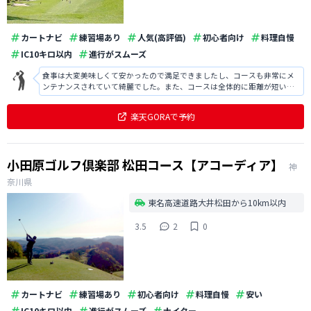
カートナビ
練習場あり
人気(高評価)
初心者向け
料理自慢
IC10キロ以内
進行がスムーズ
食事は大変美味しくて安かったので満足できましたし、コースも非常にメ
ンテナンスされていて綺麗でした。また、コースは全体的に距離が短いで
すが、トリッキーでレイアウトが面白く戦略性が高かったので楽しめまし
た。
楽天GORAで予約
小田原ゴルフ倶楽部 松田コース【アコーディア】
神
奈川県
東名高速道路大井松田から10km以内
3.5
2
0
カートナビ
練習場あり
初心者向け
料理自慢
安い
IC10キロ以内
進行がスムーズ
ナイター