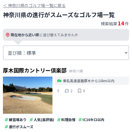
＜
神奈川県のゴルフ場一覧に戻る
神奈川県の進行がスムーズなゴルフ場一覧
14
検索結果
件
現在地から近い順
に並び替えてみませんか
厚木国際カントリー倶楽部
神奈川県
東名高速道路厚木から10km以内
5
2
0
練習場あり
人気(高評価)
料理自慢
IC10キロ以内
進行がスムーズ