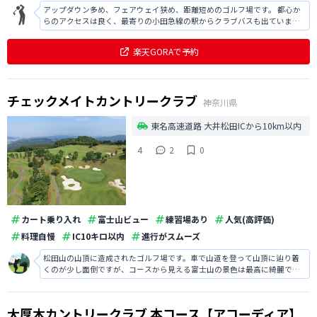
アップダウン多め、フェアウェイ狭め、距離短めのゴルフ場です。 都心か
らのアクセスは良く、最寄りの小田急線の駅からクラブバスも出ていま
す。 コースは上記に書いた他、ドッグレッグも多いため、スコアが出やす
いコースではなく、特に初見では厳しいです。 神奈川県のゴルフ場にして
楽天GORAで予約
は値段がお手頃なため、練習などに
チェックメイトカントリークラブ
神奈川県
東名高速道路 大井松田ICから10km以内
4
2
0
カート乗り入れ
富士山ビュー
練習場あり
人気(高評価)
料理自慢
IC10キロ以内
進行がスムーズ
松田山の山頂に造成されたゴルフ場です。車で山道を登って山頂に辿り着
くのが少し面倒ですが、コースから見える富士山の景色は最高に綺麗で
す。ゴルフ場のホームページから各ホールの空撮動画が見れますのでプレ
ー前の参考になります。
大厚木カントリークラブ 本コース【アコーディア】