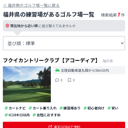
＜
福井県のゴルフ場一覧に戻る
福井県の練習場があるゴルフ場一覧
7
検索結果
件
現在地から近い順
に並び替えてみませんか
フクイカントリークラブ【アコーディア】
福井県
北陸自動車道丸岡から5km以内
0
0
カートナビ
カート乗り入れ
練習場あり
初心者向け
安い
IC10キロ以内
女性におすすめ
楽天GORAで予約