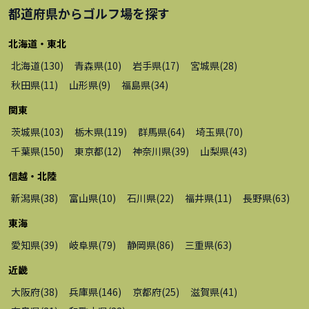
都道府県から
ゴルフ場
を探す
北海道・東北
北海道
(
130
)
青森県
(
10
)
岩手県
(
17
)
宮城県
(
28
)
秋田県
(
11
)
山形県
(
9
)
福島県
(
34
)
関東
茨城県
(
103
)
栃木県
(
119
)
群馬県
(
64
)
埼玉県
(
70
)
千葉県
(
150
)
東京都
(
12
)
神奈川県
(
39
)
山梨県
(
43
)
信越・北陸
新潟県
(
38
)
富山県
(
10
)
石川県
(
22
)
福井県
(
11
)
長野県
(
63
)
東海
愛知県
(
39
)
岐阜県
(
79
)
静岡県
(
86
)
三重県
(
63
)
近畿
大阪府
(
38
)
兵庫県
(
146
)
京都府
(
25
)
滋賀県
(
41
)