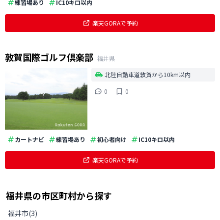
練習場あり
IC10キロ以内
楽天GORAで予約
敦賀国際ゴルフ倶楽部
福井県
北陸自動車道敦賀から10km以内
0
0
カートナビ
練習場あり
初心者向け
IC10キロ以内
楽天GORAで予約
福井県
の
市区町村から探す
福井市
(
3
)