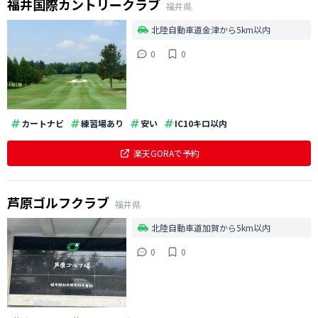
福井国際カントリークラブ
福井県
北陸自動車道金津から5km以内
0
0
カートナビ
練習場あり
安い
IC10キロ以内
楽天GORAで予約
芦原ゴルフクラブ
福井県
北陸自動車道加賀から5km以内
0
0