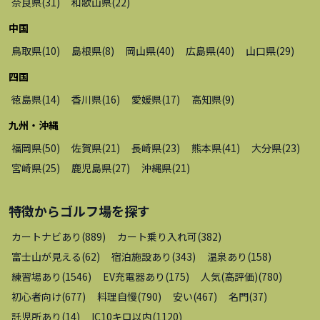
奈良県
(
31
)
和歌山県
(
22
)
中国
鳥取県
(
10
)
島根県
(
8
)
岡山県
(
40
)
広島県
(
40
)
山口県
(
29
)
四国
徳島県
(
14
)
香川県
(
16
)
愛媛県
(
17
)
高知県
(
9
)
九州・沖縄
福岡県
(
50
)
佐賀県
(
21
)
長崎県
(
23
)
熊本県
(
41
)
大分県
(
23
)
宮崎県
(
25
)
鹿児島県
(
27
)
沖縄県
(
21
)
特徴から
ゴルフ場
を探す
カートナビあり
(
889
)
カート乗り入れ可
(
382
)
富士山が見える
(
62
)
宿泊施設あり
(
343
)
温泉あり
(
158
)
練習場あり
(
1546
)
EV充電器あり
(
175
)
人気(高評価)
(
780
)
初心者向け
(
677
)
料理自慢
(
790
)
安い
(
467
)
名門
(
37
)
託児所あり
(
14
)
IC10キロ以内
(
1120
)