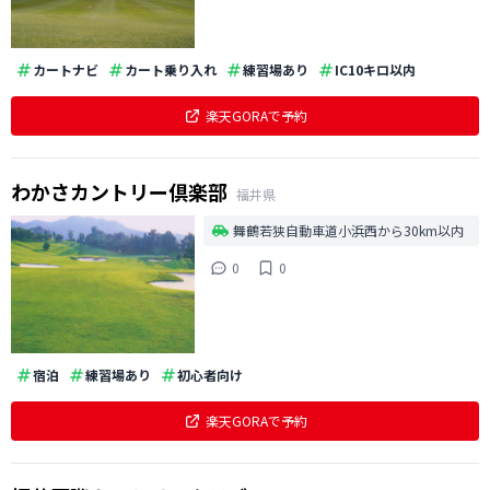
カートナビ
カート乗り入れ
練習場あり
IC10キロ以内
楽天GORAで予約
わかさカントリー倶楽部
福井県
舞鶴若狭自動車道小浜西から30km以内
0
0
宿泊
練習場あり
初心者向け
楽天GORAで予約