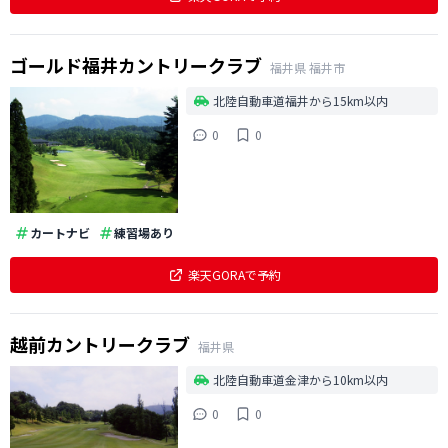
ゴールド福井カントリークラブ
福井県
福井市
北陸自動車道福井から15km以内
0
0
カートナビ
練習場あり
楽天GORAで予約
越前カントリークラブ
福井県
北陸自動車道金津から10km以内
0
0