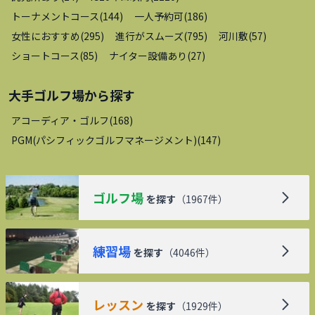
トーナメントコース
(
144
)
一人予約可
(
186
)
女性におすすめ
(
295
)
進行がスムーズ
(
795
)
河川敷
(
57
)
ショートコース
(
85
)
ナイター設備あり
(
27
)
大手ゴルフ場
から探す
アコーディア・ゴルフ
(
168
)
PGM(パシフィックゴルフマネージメント)
(
147
)
ゴルフ場
を探す
（
1967
件）
練習場
を探す
（
4046
件）
レッスン
を探す
（
1929
件）