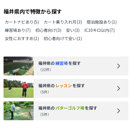
福井県
内で特徴から探す
カートナビあり
(
5
)
カート乗り入れ可
(
3
)
宿泊施設あり
(
1
)
練習場あり
(
7
)
初心者向け
(
3
)
安い
(
3
)
IC10キロ以内
(
7
)
女性におすすめ
(
1
)
初心者向けで安い
(
1
)
福井県
の
練習場
を探す
（
22
件）
福井県
の
レッスン
を探す
（
5
件）
福井県
の
パターゴルフ場
を探す
（
5
件）