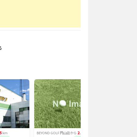
る
5
2.59
km
BEYOND GOLF 円山店
から
km
BEYOND 