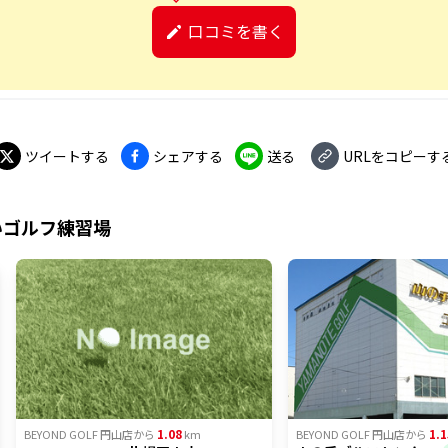
口コミを書く
ツイートする
シェアする
送る
URLをコピーす
いゴルフ練習場
1.08
1.1
BEYOND GOLF 円山店
から
km
BEYOND GOLF 円山店
から