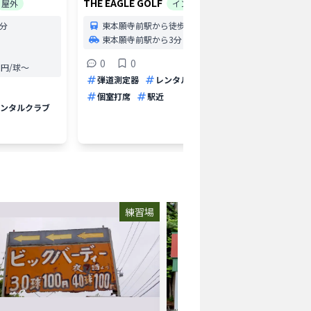
THE EAGLE GOLF
GOLF R
屋外
インドア
インド
7分
東本願寺前駅から徒歩5分
東本願寺前駅から3分
環状
環状
0
0
.0円/球〜
5打
弾道測定器
レンタルクラブ
4
個室打席
駅近
ンタルクラブ
打ち放
レンタ
練習場