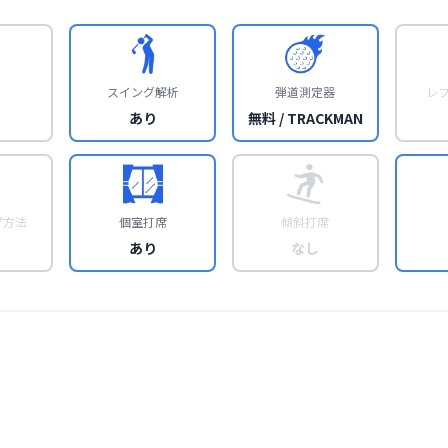
スイング解析
弾道測定器
レ
あり
無料 / TRACKMAN
プ方法
個室打席
傾斜打席
あり
なし