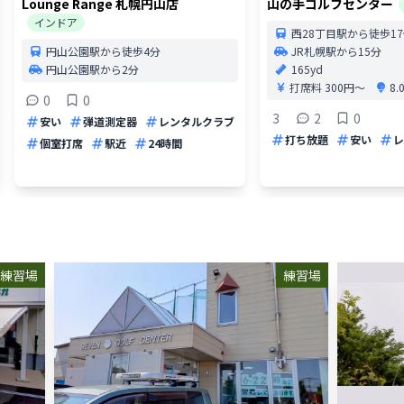
Lounge Range 札幌円山店
山の手ゴルフセンター
インドア
西28丁目駅から徒歩1
円山公園駅から徒歩4分
JR札幌駅から15分
円山公園駅から2分
165yd
打席料
300円〜
8
0
0
3
2
0
安い
弾道測定器
レンタルクラブ
打ち放題
安い
レ
個室打席
駅近
24時間
練習場
練習場