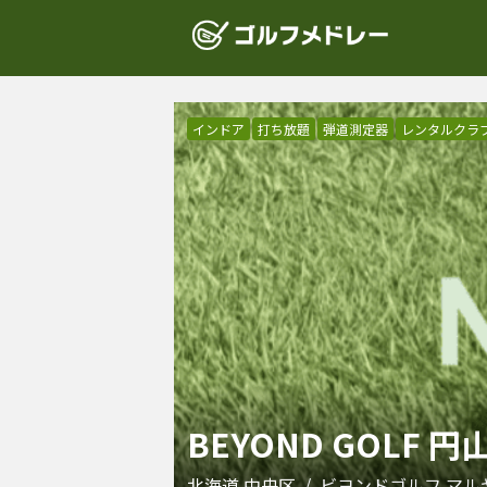
インドア
打ち放題
弾道測定器
レンタルクラ
BEYOND GOLF 円
北海道
中央区
/
ビヨンドゴルフ マル