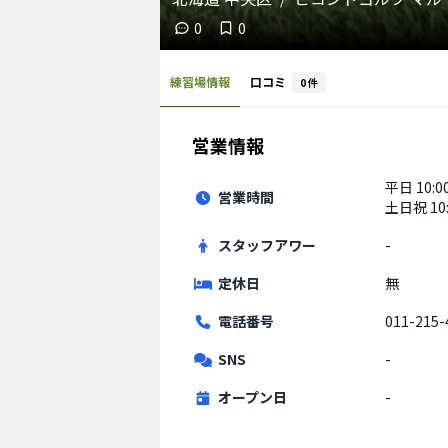
0
0
練習場情報
口コミ
0
件
営業情報
平日
10:0
営業時間
土日祝
10
スタッフアワー
-
定休日
無
電話番号
011-215-
SNS
-
オープン日
-