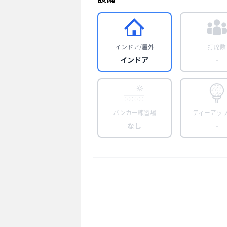
インドア/屋外
打席数
インドア
-
バンカー練習場
ティーアッ
なし
-