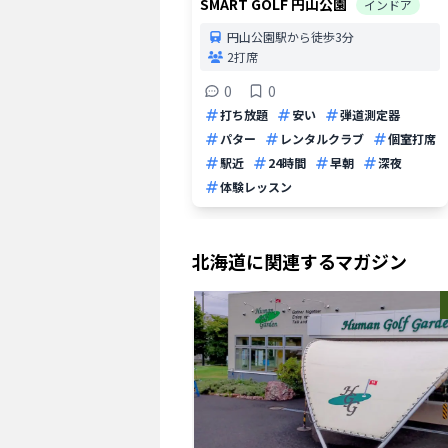
SMART GOLF 円山公園
インドア
円山公園駅から徒歩3分
2打席
0
0
打ち放題
安い
弾道測定器
パター
レンタルクラブ
個室打席
駅近
24時間
早朝
深夜
体験レッスン
北海道
に関連するマガジン