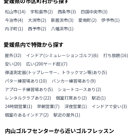
愛媛県
の
市区町村から探す
松山市
(
14
)
宇和島市
(
2
)
西条市
(
3
)
四国中央市
(
3
)
今治市
(
4
)
大洲市
(
2
)
新居浜市
(
3
)
愛南町
(
2
)
伊予市
(
1
)
内子町
(
1
)
西予市
(
2
)
八幡浜市
(
1
)
愛媛県
内で特徴から探す
屋外
(
32
)
インドア(シミュレーションゴルフ)
(
6
)
打ち放題
(
16
)
安い
(
20
)
広い(200ヤード超)
(
7
)
弾道測定器(トップレーサー、トラックマン等)あり
(
5
)
パター練習場あり
(
10
)
バンカー練習場あり
(
9
)
アプローチ練習場あり
(
5
)
ショートコースあり
(
2
)
レンタルクラブあり
(
22
)
個室打席あり
(
2
)
駅近
(
1
)
24時間営業
(
1
)
早朝営業
(
7
)
深夜営業
(
1
)
インドアで安い
(
3
)
個室のあるインドア
(
2
)
駅近の屋外
(
1
)
内山ゴルフセンター
から近いゴルフレッスン