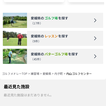
愛媛県
の
ゴルフ場
を探す
（
17
件）
愛媛県
の
レッスン
を探す
（
9
件）
愛媛県
の
パターゴルフ場
を探す
（
45
件）
ゴルフメドレーTOP
>
練習場
>
愛媛県
>
内子町
>
内山ゴルフセンター
最近見た施設
最近見た施設はまだありません。