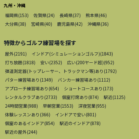
九州・沖縄
福岡県
(
153
)
佐賀県
(
24
)
長崎県
(
37
)
熊本県
(
46
)
大分県
(
38
)
宮崎県
(
40
)
鹿児島県
(
42
)
沖縄県
(
36
)
特徴から
ゴルフ練習場
を探す
屋外
(
2191
)
インドア(シミュレーションゴルフ)
(
1843
)
打ち放題
(
1818
)
安い
(
2352
)
広い(200ヤード超)
(
952
)
弾道測定器(トップレーサー、トラックマン等)あり
(
1792
)
パター練習場あり
(
1349
)
バンカー練習場あり
(
1112
)
アプローチ練習場あり
(
654
)
ショートコースあり
(
173
)
レンタルクラブあり
(
2733
)
個室打席あり
(
874
)
駅近
(
1125
)
24時間営業
(
988
)
早朝営業
(
1553
)
深夜営業
(
955
)
体験レッスンあり
(
366
)
インドアで安い
(
801
)
個室のあるインドア
(
854
)
駅近のインドア
(
878
)
駅近の屋外
(
244
)