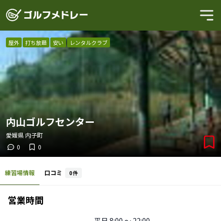
屋外
打ち放題
安い
レンタルクラブ
内山ゴルフセンター
愛媛県
内子町
0
0
練習場情報
口コミ
0
件
営業時間
平日
8:00 〜 22:00