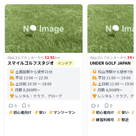
32.92
34.6
内山ゴルフセンター
から
km
内山ゴルフセンター
から
スマイルゴルフスタジオ
UNDER GOLF JAPAN
インドア
土居田駅から徒歩21分
松山市駅から徒歩7分
平日 13:00 〜 22:30
平日 11:00 〜 19:00
土日祝 10:30 〜 18:00
土日祝 11:00 〜 19:00
月額 8,800円〜
月額 4,000円〜
レンタル：
クラブ、グローブ
レンタル：
クラブ、グ
0
0
0
0
初心者向け
安い
マンツーマン
初心者向け
安い
練習利用可
駅近