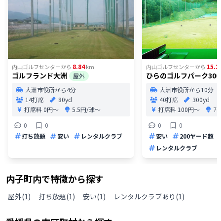
8.84
15.2
内山ゴルフセンター
から
km
内山ゴルフセンター
から
ゴルフランド大洲
ひらのゴルフパーク300
屋外
大洲市役所から4分
大洲市役所から10分
14打席
80yd
40打席
300yd
打席料
0円〜
5.5円/球〜
打席料
100円〜
7
0
0
0
0
打ち放題
安い
レンタルクラブ
安い
200ヤード超
レンタルクラブ
内子町
内で特徴から探す
屋外
(
1
)
打ち放題
(
1
)
安い
(
1
)
レンタルクラブあり
(
1
)