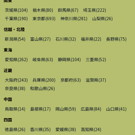
関東
茨城県
(
104
)
栃木県
(
80
)
群馬県
(
67
)
埼玉県
(
222
)
千葉県
(
190
)
東京都
(
693
)
神奈川県
(
281
)
山梨県
(
26
)
信越・北陸
新潟県
(
54
)
富山県
(
27
)
石川県
(
32
)
福井県
(
22
)
長野県
(
75
)
東海
愛知県
(
262
)
岐阜県
(
63
)
静岡県
(
104
)
三重県
(
52
)
近畿
大阪府
(
243
)
兵庫県
(
200
)
京都府
(
63
)
滋賀県
(
37
)
奈良県
(
38
)
和歌山県
(
26
)
中国
鳥取県
(
14
)
島根県
(
17
)
岡山県
(
59
)
広島県
(
84
)
山口県
(
41
)
四国
徳島県
(
26
)
香川県
(
35
)
愛媛県
(
38
)
高知県
(
24
)