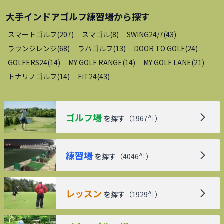
大手インドアゴルフ練習場
から探す
スマートゴルフ
(
207
)
スマゴル
(
8
)
SWING24/7
(
43
)
ラウンジレンジ
(
68
)
ラハゴルフ
(
13
)
DOOR TO GOLF
(
24
)
GOLFERS24
(
14
)
MY GOLF RANGE
(
14
)
MY GOLF LANE
(
21
)
トナリノゴルフ
(
14
)
FiT24
(
43
)
ゴルフ場
を探す
（
1967
件）
練習場
を探す
（
4046
件）
レッスン
を探す
（
1929
件）