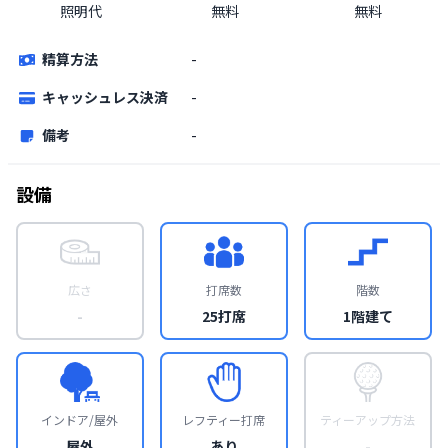
照明代
無料
無料
精算方法
-
キャッシュレス決済
-
備考
-
設備
広さ
打席数
階数
-
25打席
1階建て
インドア/屋外
レフティー打席
ティーアップ方法
屋外
あり
-