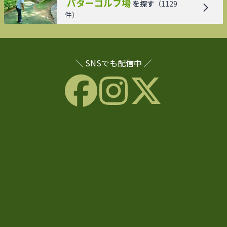
パターゴルフ場
を探す
（
1129
件）
＼ SNSでも配信中 ／