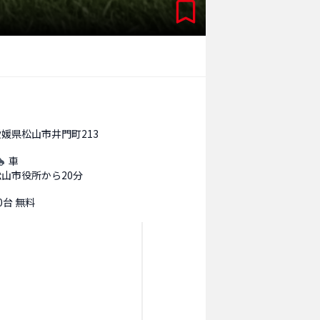
愛媛県松山市井門町213
車
松山市役所から20分
0台 無料