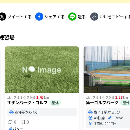
ツイートする
シェアする
送る
URLをコピーす
練習場
1.45
2.58
ゴルフオオクラ
から
km
ゴルフオオクラ
から
km
サザンパーク・ゴルフ
第一ゴルフパーク
屋外
屋外
市坪駅から7分
鷹ノ子駅から5分
48打席
170yd
0
0
打席料
200円〜
パター