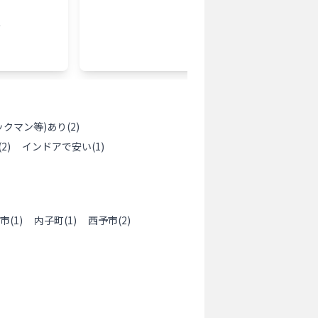
5
チ
打ち放
レンタ
ックマン等)あり
(
2
)
(
2
)
インドアで安い
(
1
)
市
(
1
)
内子町
(
1
)
西予市
(
2
)