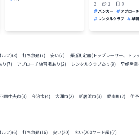
2
1
0
バンカー
アプロー
レンタルクラブ
早朝
ルフ)
(
3
)
打ち放題
(
7
)
安い
(
7
)
弾道測定器(トップレーサー、トラ
あり
(
7
)
アプローチ練習場あり
(
2
)
レンタルクラブあり
(
9
)
早朝営業
四国中央市
(
3
)
今治市
(
4
)
大洲市
(
2
)
新居浜市
(
3
)
愛南町
(
2
)
伊予
ルフ)
(
6
)
打ち放題
(
16
)
安い
(
20
)
広い(200ヤード超)
(
7
)