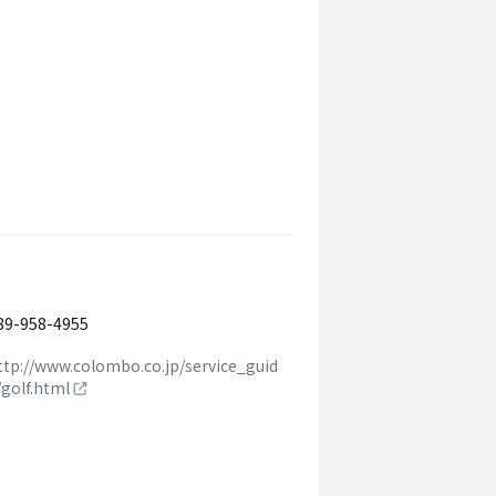
89-958-4955
ttp://www.colombo.co.jp/service_guid
/golf.html