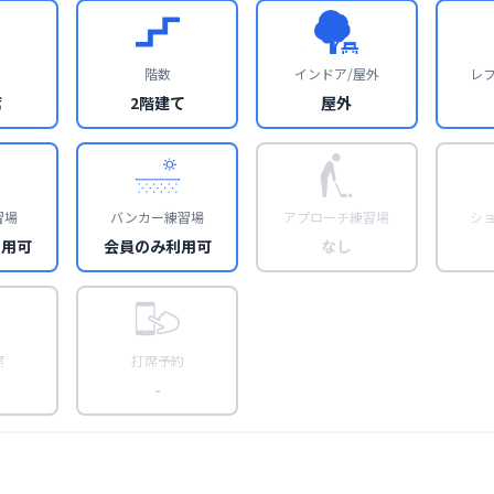
階数
インドア/屋外
レ
席
2階建て
屋外
習場
バンカー練習場
アプローチ練習場
シ
利用可
会員のみ利用可
なし
席
打席予約
-