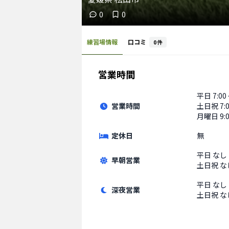
0
0
練習場情報
口コミ
0
件
営業時間
平日
7:00
営業時間
土日祝
7:
月曜日 9:0
定休日
無
平日
なし
早朝営業
土日祝
な
平日
なし
深夜営業
土日祝
な