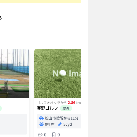
る
2.86
ゴルフオオクラ
から
km
ゴルフオオ
客野ゴルフ
ドライビ
屋外
屋外
松山市役所から11分
8打席
50yd
松山
54打
0
0
打席