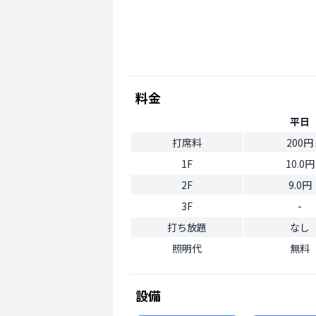
料金
平日
打席料
200円
1F
10.0円
2F
9.0円
3F
-
打ち放題
なし
照明代
無料
設備