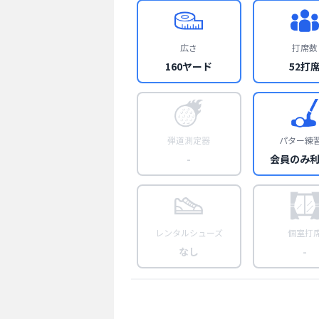
広さ
打席数
160ヤード
52打
弾道測定器
パター練
-
会員のみ
レンタルシューズ
個室打
なし
-