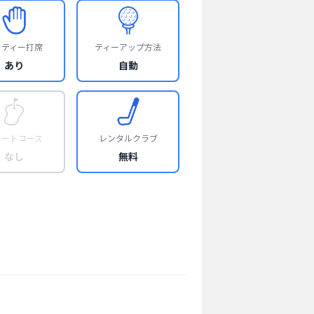
フティー打席
ティーアップ方法
あり
自動
ョートコース
レンタルクラブ
なし
無料