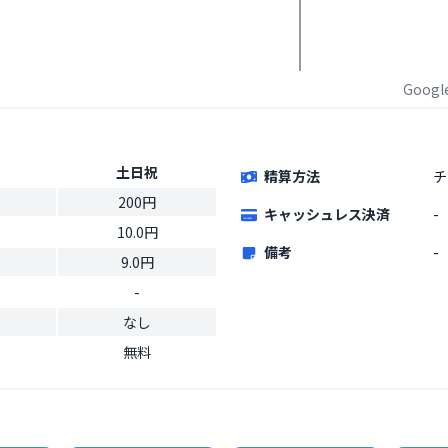
Goog
土日祝
精算方法
チ
200円
キャッシュレス決済
-
10.0円
備考
-
9.0円
-
なし
無料