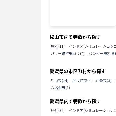
松山市
内で特徴から探す
屋外
(
11
)
インドア(シミュレーションゴ
パター練習場あり
(
7
)
バンカー練習場
愛媛県
の
市区町村から探す
松山市
(
14
)
宇和島市
(
2
)
西条市
(
3
)
八幡浜市
(
1
)
愛媛県
内で特徴から探す
屋外
(
32
)
インドア(シミュレーションゴ