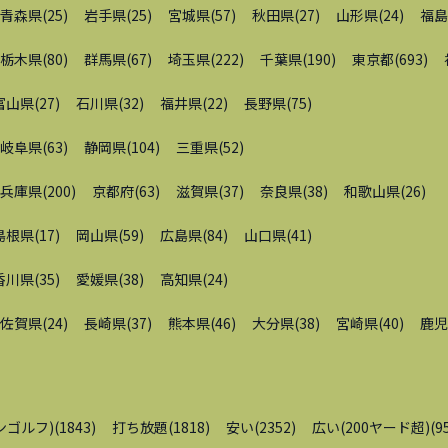
青森県
(
25
)
岩手県
(
25
)
宮城県
(
57
)
秋田県
(
27
)
山形県
(
24
)
福島
栃木県
(
80
)
群馬県
(
67
)
埼玉県
(
222
)
千葉県
(
190
)
東京都
(
693
)
富山県
(
27
)
石川県
(
32
)
福井県
(
22
)
長野県
(
75
)
岐阜県
(
63
)
静岡県
(
104
)
三重県
(
52
)
兵庫県
(
200
)
京都府
(
63
)
滋賀県
(
37
)
奈良県
(
38
)
和歌山県
(
26
)
島根県
(
17
)
岡山県
(
59
)
広島県
(
84
)
山口県
(
41
)
香川県
(
35
)
愛媛県
(
38
)
高知県
(
24
)
佐賀県
(
24
)
長崎県
(
37
)
熊本県
(
46
)
大分県
(
38
)
宮崎県
(
40
)
鹿児
ンゴルフ)
(
1843
)
打ち放題
(
1818
)
安い
(
2352
)
広い(200ヤード超)
(
9