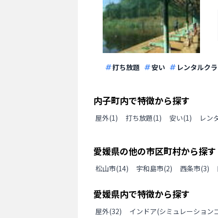
打ち放題
安い
レンタルクラ
内子町
内で特徴から探す
屋外
(
1
)
打ち放題
(
1
)
安い
(
1
)
レン
愛媛県
の
他の
市区町村から探す
松山市
(
14
)
宇和島市
(
2
)
西条市
(
3
)
愛媛県
内で特徴から探す
屋外
(
32
)
インドア(シミュレーションゴ