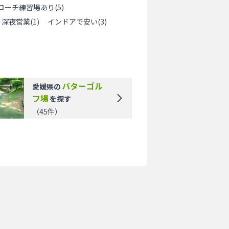
ローチ練習場あり
(
5
)
深夜営業
(
1
)
インドアで安い
(
3
)
パターゴル
愛媛県
の
フ場
を探す
（
45
件）