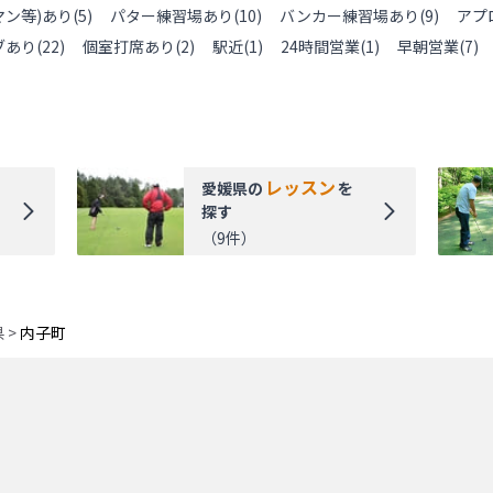
ン等)あり
(
5
)
パター練習場あり
(
10
)
バンカー練習場あり
(
9
)
アプ
ブあり
(
22
)
個室打席あり
(
2
)
駅近
(
1
)
24時間営業
(
1
)
早朝営業
(
7
)
レッスン
愛媛県
の
を
探す
（
9
件）
県
>
内子町