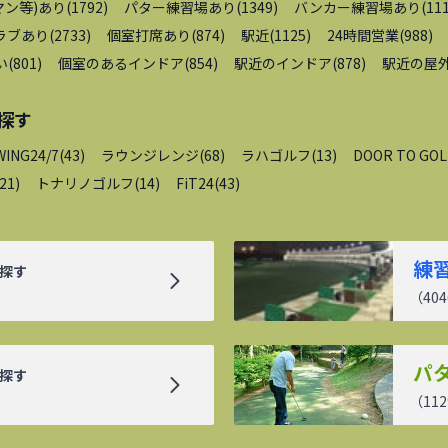
ン等)あり
(
1792
)
パター練習場あり
(
1349
)
バンカー練習場あり
(
11
ラブあり
(
2733
)
個室打席あり
(
874
)
駅近
(
1125
)
24時間営業
(
988
)
い
(
801
)
個室のあるインドア
(
854
)
駅近のインドア
(
878
)
駅近の屋
探す
WING24/7
(
43
)
ラウンジレンジ
(
68
)
ラハゴルフ
(
13
)
DOOR TO GOL
21
)
トナリノゴルフ
(
14
)
FiT24
(
43
)
練
探す
（
404
パ
探す
（
112