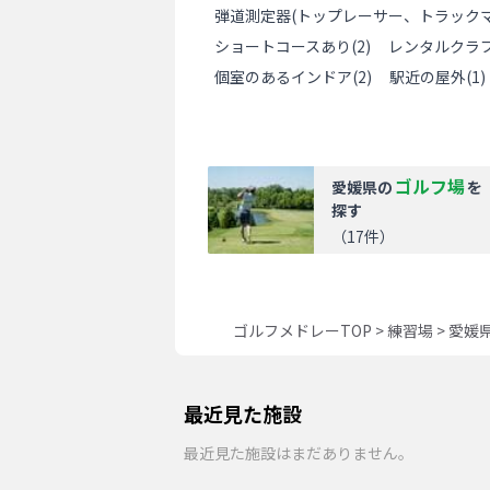
弾道測定器(トップレーサー、トラックマ
ショートコースあり
(
2
)
レンタルクラ
個室のあるインドア
(
2
)
駅近の屋外
(
1
)
ゴルフ場
愛媛県
の
を
探す
（
17
件）
ゴルフメドレーTOP
>
練習場
>
愛媛
最近見た施設
最近見た施設はまだありません。