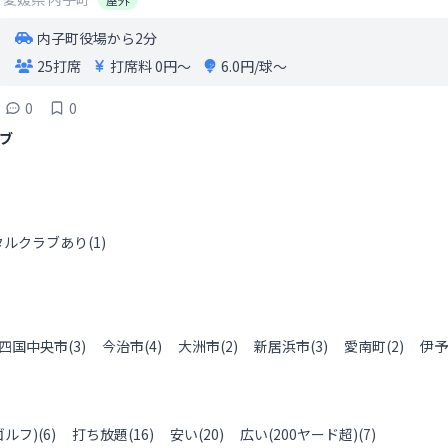
内子町役場から2分
25打席
打席料
0円〜
6.0円/球〜
0
0
ブ
タルクラブあり
(
1
)
四国中央市
(
3
)
今治市
(
4
)
大洲市
(
2
)
新居浜市
(
3
)
愛南町
(
2
)
伊予
ルフ)
(
6
)
打ち放題
(
16
)
安い
(
20
)
広い(200ヤード超)
(
7
)