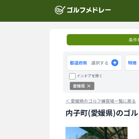
条件
都道府県
選択する
特徴
インドアを除く
愛媛県
＜
愛媛県のゴルフ練習場一覧に戻る
内子町(愛媛県)のゴ