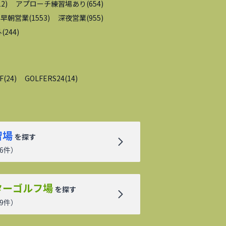
12
)
アプローチ練習場あり
(
654
)
早朝営業
(
1553
)
深夜営業
(
955
)
外
(
244
)
F
(
24
)
GOLFERS24
(
14
)
習場
を探す
6
件）
ターゴルフ場
を探す
9
件）