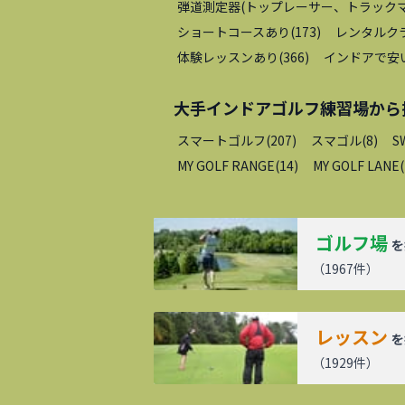
弾道測定器(トップレーサー、トラックマ
ショートコースあり
(
173
)
レンタルク
体験レッスンあり
(
366
)
インドアで安
大手インドアゴルフ練習場
から
スマートゴルフ
(
207
)
スマゴル
(
8
)
S
MY GOLF RANGE
(
14
)
MY GOLF LANE
(
ゴルフ場
を
（
1967
件）
レッスン
を
（
1929
件）