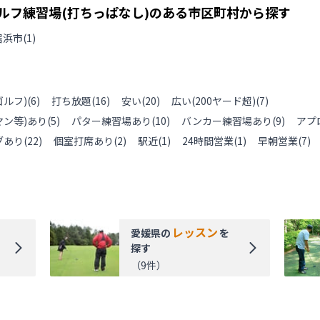
ルフ練習場(打ちっぱなし)のある
市区町村から探す
居浜市
(
1
)
ルフ)
(
6
)
打ち放題
(
16
)
安い
(
20
)
広い(200ヤード超)
(
7
)
ン等)あり
(
5
)
パター練習場あり
(
10
)
バンカー練習場あり
(
9
)
アプ
ブあり
(
22
)
個室打席あり
(
2
)
駅近
(
1
)
24時間営業
(
1
)
早朝営業
(
7
)
レッスン
愛媛県
の
を
探す
（
9
件）