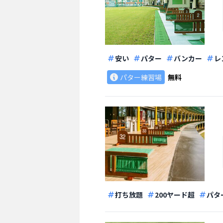
安い
パター
バンカー
レ
パター練習場
無料
打ち放題
200ヤード超
パタ