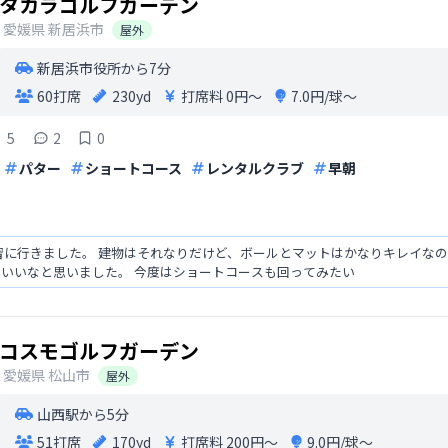
タカラゴルフガーデン
愛媛県
新居浜市
屋外
新居浜市役所から7分
60打席
230yd
打席料
0円〜
7.0円/球〜
5
2
0
パター
ショートコース
レンタルクラブ
早朝
練習に行きました。 建物はそれなりだけど、ボールとマットはかなりキレイな
いいなと思いました。 今度はショートコースも回ってみたい
コスモゴルフガーデン
愛媛県
松山市
屋外
山西駅から5分
51打席
170yd
打席料
200円〜
9.0円/球〜