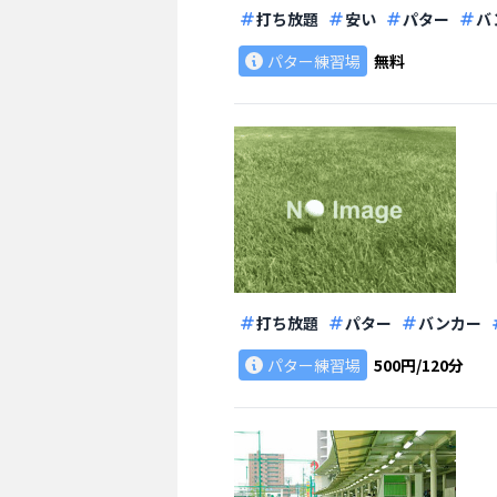
打ち放題
安い
パター
バ
パター練習場
無料
打ち放題
パター
バンカー
パター練習場
500円/120分