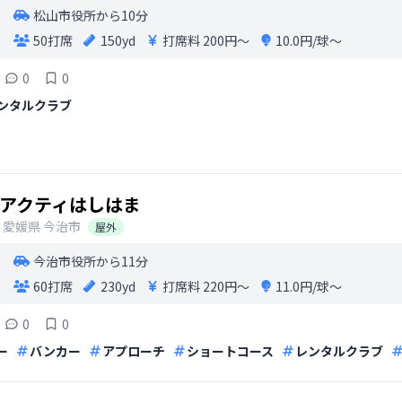
松山市役所から10分
50打席
150yd
打席料
200円〜
10.0円/球〜
0
0
ンタルクラブ
アクティはしはま
愛媛県
今治市
屋外
今治市役所から11分
60打席
230yd
打席料
220円〜
11.0円/球〜
0
0
ー
バンカー
アプローチ
ショートコース
レンタルクラブ