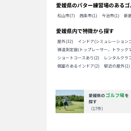
愛媛県
の
パター練習場のあるゴ
松山市
(
7
)
西条市
(
1
)
今治市
(
1
)
新
愛媛県
内で特徴から探す
屋外
(
32
)
インドア(シミュレーションゴ
弾道測定器(トップレーサー、トラックマ
ショートコースあり
(
2
)
レンタルクラ
個室のあるインドア
(
2
)
駅近の屋外
(
1
)
ゴルフ場
愛媛県
の
を
探す
（
17
件）