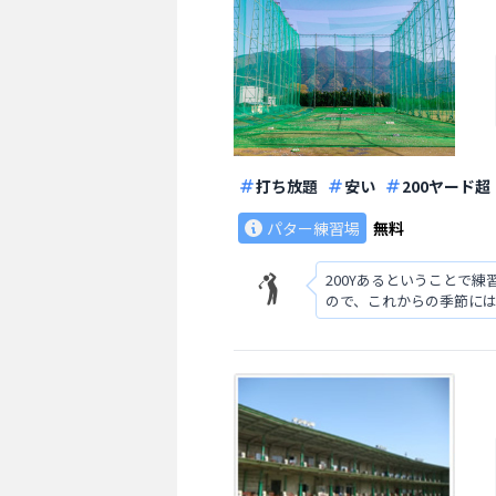
打ち放題
安い
200ヤード超
パター練習場
無料
200Yあるということで
ので、これからの季節には