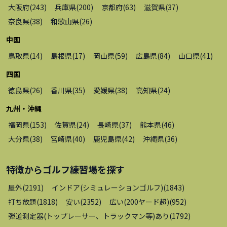
大阪府
(
243
)
兵庫県
(
200
)
京都府
(
63
)
滋賀県
(
37
)
奈良県
(
38
)
和歌山県
(
26
)
中国
鳥取県
(
14
)
島根県
(
17
)
岡山県
(
59
)
広島県
(
84
)
山口県
(
41
)
四国
徳島県
(
26
)
香川県
(
35
)
愛媛県
(
38
)
高知県
(
24
)
九州・沖縄
福岡県
(
153
)
佐賀県
(
24
)
長崎県
(
37
)
熊本県
(
46
)
大分県
(
38
)
宮崎県
(
40
)
鹿児島県
(
42
)
沖縄県
(
36
)
特徴から
ゴルフ練習場
を探す
屋外
(
2191
)
インドア(シミュレーションゴルフ)
(
1843
)
打ち放題
(
1818
)
安い
(
2352
)
広い(200ヤード超)
(
952
)
弾道測定器(トップレーサー、トラックマン等)あり
(
1792
)