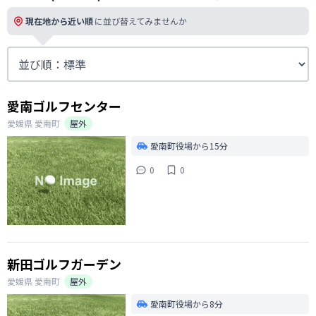
現在地から近い順
に並び替えてみませんか
愛南ゴルフセンター
愛媛県
愛南町
屋外
愛南町役場から15分
0
0
新田ゴルフガーデン
愛媛県
愛南町
屋外
愛南町役場から8分