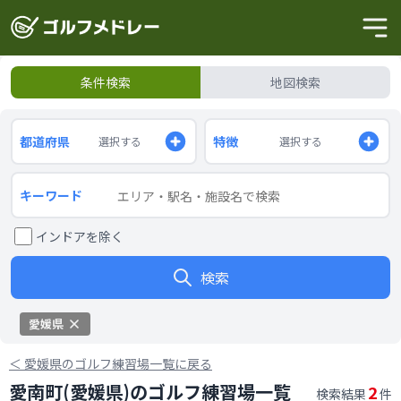
条件検索
地図検索
都道府県
特徴
選択する
選択する
キーワード
インドアを除く
検索
愛媛県
＜
愛媛県のゴルフ練習場一覧に戻る
愛南町(愛媛県)のゴルフ練習場一覧
2
検索結果
件