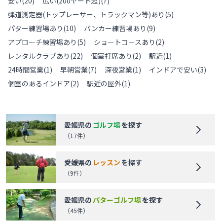
安い
(
20
)
広い(200ヤード超)
(
7
)
弾道測定器(トップレーサー、トラックマン等)あり
(
5
)
パター練習場あり
(
10
)
バンカー練習場あり
(
9
)
アプローチ練習場あり
(
5
)
ショートコースあり
(
2
)
レンタルクラブあり
(
22
)
個室打席あり
(
2
)
駅近
(
1
)
24時間営業
(
1
)
早朝営業
(
7
)
深夜営業
(
1
)
インドアで安い
(
3
)
個室のあるインドア
(
2
)
駅近の屋外
(
1
)
愛媛県
の
ゴルフ場
を探す
（
17
件）
愛媛県
の
レッスン
を探す
（
9
件）
愛媛県
の
パターゴルフ場
を探す
（
45
件）