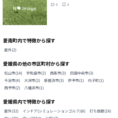
0
0
愛南町
内で特徴から探す
屋外
(
2
)
愛媛県
の
他の
市区町村から探す
松山市
(
14
)
宇和島市
(
2
)
西条市
(
3
)
四国中央市
(
3
)
今治市
(
4
)
大洲市
(
2
)
新居浜市
(
3
)
伊予市
(
1
)
内子町
(
1
)
西予市
(
2
)
八幡浜市
(
1
)
愛媛県
内で特徴から探す
屋外
(
32
)
インドア(シミュレーションゴルフ)
(
6
)
打ち放題
(
16
)