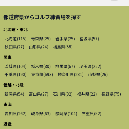
都道府県から
ゴルフ練習場
を探す
北海道・東北
北海道
(
115
)
青森県
(
25
)
岩手県
(
25
)
宮城県
(
57
)
秋田県
(
27
)
山形県
(
24
)
福島県
(
58
)
関東
茨城県
(
104
)
栃木県
(
80
)
群馬県
(
67
)
埼玉県
(
222
)
千葉県
(
190
)
東京都
(
693
)
神奈川県
(
281
)
山梨県
(
26
)
信越・北陸
新潟県
(
54
)
富山県
(
27
)
石川県
(
32
)
福井県
(
22
)
長野県
(
75
)
東海
愛知県
(
262
)
岐阜県
(
63
)
静岡県
(
104
)
三重県
(
52
)
近畿