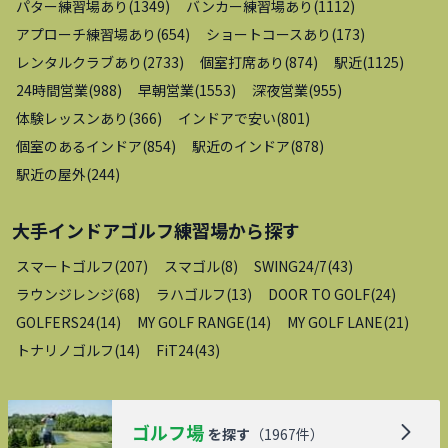
パター練習場あり
(
1349
)
バンカー練習場あり
(
1112
)
アプローチ練習場あり
(
654
)
ショートコースあり
(
173
)
レンタルクラブあり
(
2733
)
個室打席あり
(
874
)
駅近
(
1125
)
24時間営業
(
988
)
早朝営業
(
1553
)
深夜営業
(
955
)
体験レッスンあり
(
366
)
インドアで安い
(
801
)
個室のあるインドア
(
854
)
駅近のインドア
(
878
)
駅近の屋外
(
244
)
大手インドアゴルフ練習場
から探す
スマートゴルフ
(
207
)
スマゴル
(
8
)
SWING24/7
(
43
)
ラウンジレンジ
(
68
)
ラハゴルフ
(
13
)
DOOR TO GOLF
(
24
)
GOLFERS24
(
14
)
MY GOLF RANGE
(
14
)
MY GOLF LANE
(
21
)
トナリノゴルフ
(
14
)
FiT24
(
43
)
ゴルフ場
を探す
（
1967
件）