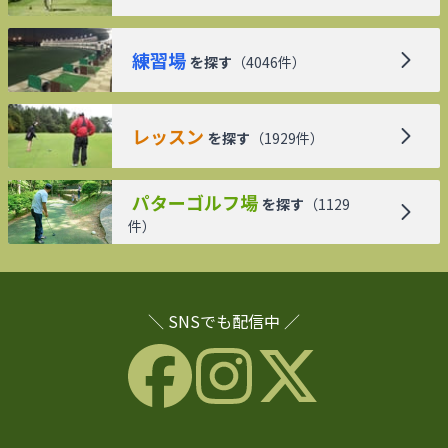
練習場
を探す
（
4046
件）
レッスン
を探す
（
1929
件）
パターゴルフ場
を探す
（
1129
件）
＼ SNSでも配信中 ／