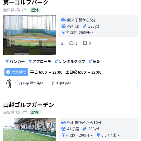
第一ゴルフパーク
愛媛県
松山市
屋外
鷹ノ子駅から5分
48打席
170yd
打席料
200円〜
2
1
0
バンカー
アプローチ
レンタルクラブ
早朝
営業時間
平日
6:00 〜 23:00
土日祝
6:00 〜 23:00
打ち放題が無い 一球10円は高い
山越ゴルフガーデン
愛媛県
松山市
屋外
松山市役所から10分
41打席
200yd
打席料
200円〜
9.0円/球〜