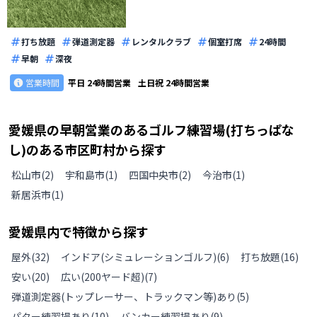
打ち放題
弾道測定器
レンタルクラブ
個室打席
24時間
早朝
深夜
営業時間
平日
24時間営業
土日祝
24時間営業
愛媛県
の
早朝営業のあるゴルフ練習場(打ちっぱな
し)のある
市区町村から探す
松山市
(
2
)
宇和島市
(
1
)
四国中央市
(
2
)
今治市
(
1
)
新居浜市
(
1
)
愛媛県
内で特徴から探す
屋外
(
32
)
インドア(シミュレーションゴルフ)
(
6
)
打ち放題
(
16
)
安い
(
20
)
広い(200ヤード超)
(
7
)
弾道測定器(トップレーサー、トラックマン等)あり
(
5
)
パター練習場あり
(
10
)
バンカー練習場あり
(
9
)