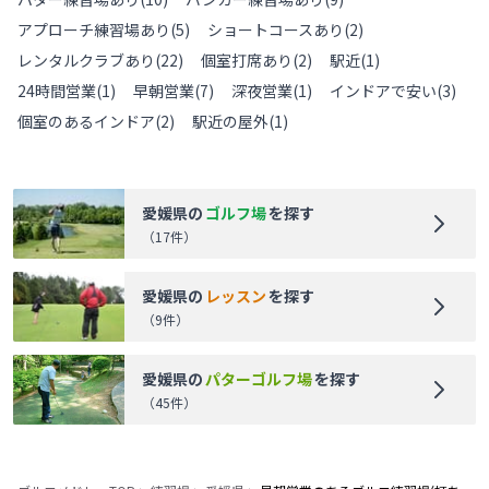
アプローチ練習場あり
(
5
)
ショートコースあり
(
2
)
レンタルクラブあり
(
22
)
個室打席あり
(
2
)
駅近
(
1
)
24時間営業
(
1
)
早朝営業
(
7
)
深夜営業
(
1
)
インドアで安い
(
3
)
個室のあるインドア
(
2
)
駅近の屋外
(
1
)
愛媛県
の
ゴルフ場
を探す
（
17
件）
愛媛県
の
レッスン
を探す
（
9
件）
愛媛県
の
パターゴルフ場
を探す
（
45
件）