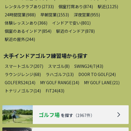
レンタルクラブあり
(
2733
)
個室打席あり
(
874
)
駅近
(
1125
)
24時間営業
(
988
)
早朝営業
(
1553
)
深夜営業
(
955
)
体験レッスンあり
(
366
)
インドアで安い
(
801
)
個室のあるインドア
(
854
)
駅近のインドア
(
878
)
駅近の屋外
(
244
)
大手インドアゴルフ練習場
から探す
スマートゴルフ
(
207
)
スマゴル
(
8
)
SWING24/7
(
43
)
ラウンジレンジ
(
68
)
ラハゴルフ
(
13
)
DOOR TO GOLF
(
24
)
GOLFERS24
(
14
)
MY GOLF RANGE
(
14
)
MY GOLF LANE
(
21
)
トナリノゴルフ
(
14
)
FiT24
(
43
)
ゴルフ場
を探す
（
1967
件）