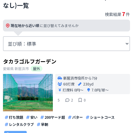
なし)一覧
7
検索結果
件
現在地から近い順
に並び替えてみませんか
タカラゴルフガーデン
愛媛県
新居浜市
屋外
新居浜市役所から7分
60打席
230yd
打席料
0円〜
7.0円/球〜
5
2
0
打ち放題
安い
200ヤード超
パター
ショートコース
レンタルクラブ
早朝