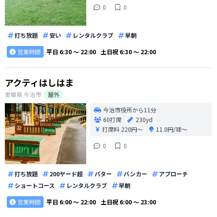
0
0
打ち放題
安い
レンタルクラブ
早朝
営業時間
平日
6:30 〜 22:00
土日祝
6:30 〜 22:00
アクティはしはま
愛媛県
今治市
屋外
今治市役所から11分
60打席
230yd
打席料
220円〜
11.0円/球〜
0
0
打ち放題
200ヤード超
パター
バンカー
アプローチ
ショートコース
レンタルクラブ
早朝
営業時間
平日
6:00 〜 22:00
土日祝
6:00 〜 23:00