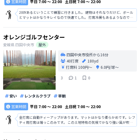
営業時間
平日
7:00 〜 22:00
土日祝
7:00 〜 22:00
200Yあるということで練習に行きました。 建物はそれなりだけど、ボール
とマットはかなりキレイなので快適でした。 打席冷房もあるようなので、
これからの季節にはいいなと思いました。 今度はショートコースも回って
みたい
オレンジゴルフセンター
愛媛県
四国中央市
屋外
四国中央市役所から16分
40打席
180yd
打席料
100円〜
6.0円/球〜
3
1
0
安い
レンタルクラブ
早朝
営業時間
平日
7:00 〜 22:00
土日祝
7:00 〜 22:00
全打席に自動ティーアップがあります。マットはかなり柔らかめです。レフ
ティ用打席は端っこのみです。 この土地特有の気候でかなり強い風が吹き
やすく、天候状況によりサイドや奥のネットが低くなったりするので、た
とえ1階からの打球でも高く飛ばしたり遠くに飛ばす方はネット越えに要注
意です。 早朝営業は平日土日