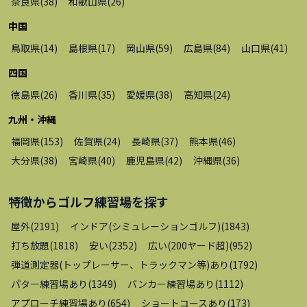
奈良県
(
38
)
和歌山県
(
26
)
中国
鳥取県
(
14
)
島根県
(
17
)
岡山県
(
59
)
広島県
(
84
)
山口県
(
41
)
四国
徳島県
(
26
)
香川県
(
35
)
愛媛県
(
38
)
高知県
(
24
)
九州・沖縄
福岡県
(
153
)
佐賀県
(
24
)
長崎県
(
37
)
熊本県
(
46
)
大分県
(
38
)
宮崎県
(
40
)
鹿児島県
(
42
)
沖縄県
(
36
)
特徴から
ゴルフ練習場
を探す
屋外
(
2191
)
インドア(シミュレーションゴルフ)
(
1843
)
打ち放題
(
1818
)
安い
(
2352
)
広い(200ヤード超)
(
952
)
弾道測定器(トップレーサー、トラックマン等)あり
(
1792
)
パター練習場あり
(
1349
)
バンカー練習場あり
(
1112
)
アプローチ練習場あり
(
654
)
ショートコースあり
(
173
)