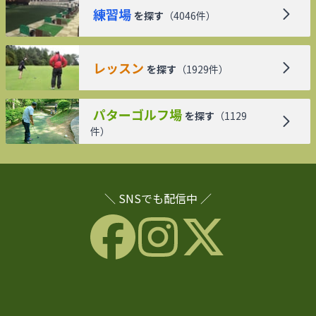
練習場
を探す
（
4046
件）
レッスン
を探す
（
1929
件）
パターゴルフ場
を探す
（
1129
件）
＼ SNSでも配信中 ／