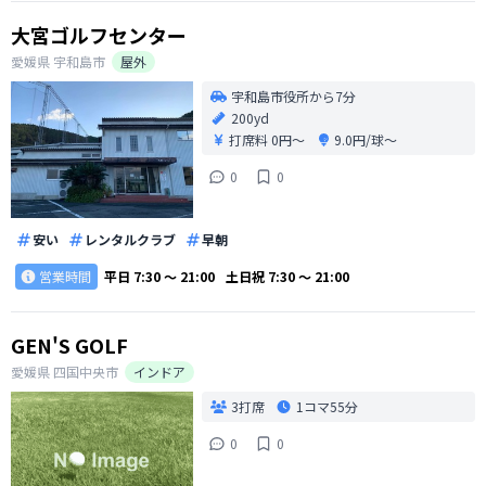
大宮ゴルフセンター
愛媛県
宇和島市
屋外
宇和島市役所から7分
200yd
打席料
0円〜
9.0円/球〜
0
0
安い
レンタルクラブ
早朝
営業時間
平日
7:30 〜 21:00
土日祝
7:30 〜 21:00
GEN'S GOLF
愛媛県
四国中央市
インドア
3打席
1コマ
55分
0
0