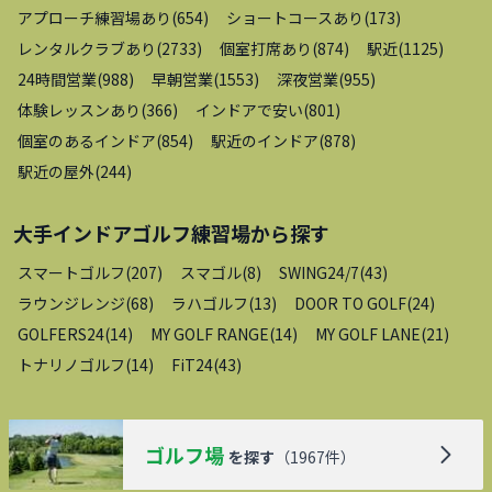
アプローチ練習場あり
(
654
)
ショートコースあり
(
173
)
レンタルクラブあり
(
2733
)
個室打席あり
(
874
)
駅近
(
1125
)
24時間営業
(
988
)
早朝営業
(
1553
)
深夜営業
(
955
)
体験レッスンあり
(
366
)
インドアで安い
(
801
)
個室のあるインドア
(
854
)
駅近のインドア
(
878
)
駅近の屋外
(
244
)
大手インドアゴルフ練習場
から探す
スマートゴルフ
(
207
)
スマゴル
(
8
)
SWING24/7
(
43
)
ラウンジレンジ
(
68
)
ラハゴルフ
(
13
)
DOOR TO GOLF
(
24
)
GOLFERS24
(
14
)
MY GOLF RANGE
(
14
)
MY GOLF LANE
(
21
)
トナリノゴルフ
(
14
)
FiT24
(
43
)
ゴルフ場
を探す
（
1967
件）