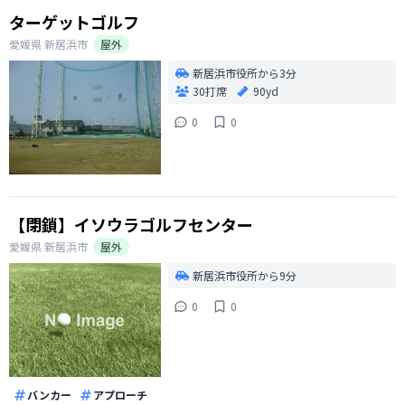
ターゲットゴルフ
愛媛県
新居浜市
屋外
新居浜市役所から3分
30打席
90yd
0
0
【閉鎖】イソウラゴルフセンター
愛媛県
新居浜市
屋外
新居浜市役所から9分
0
0
バンカー
アプローチ