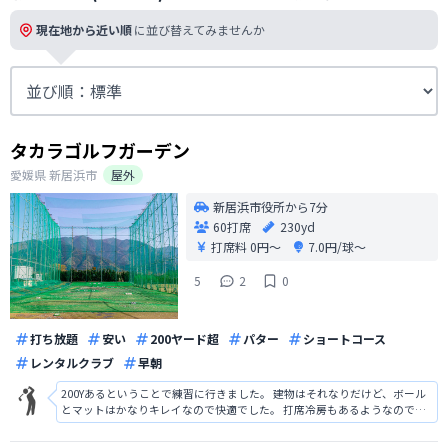
現在地から近い順
に並び替えてみませんか
タカラゴルフガーデン
愛媛県
新居浜市
屋外
新居浜市役所から7分
60打席
230yd
打席料
0円〜
7.0円/球〜
5
2
0
打ち放題
安い
200ヤード超
パター
ショートコース
レンタルクラブ
早朝
200Yあるということで練習に行きました。 建物はそれなりだけど、ボール
とマットはかなりキレイなので快適でした。 打席冷房もあるようなので、
これからの季節にはいいなと思いました。 今度はショートコースも回って
みたい