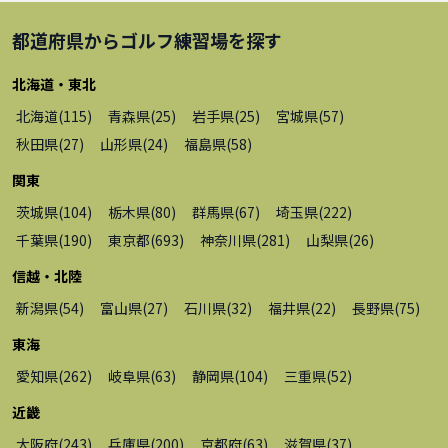
都道府県から
ゴルフ練習場
を探す
北海道・東北
北海道
(
115
)
青森県
(
25
)
岩手県
(
25
)
宮城県
(
57
)
秋田県
(
27
)
山形県
(
24
)
福島県
(
58
)
関東
茨城県
(
104
)
栃木県
(
80
)
群馬県
(
67
)
埼玉県
(
222
)
千葉県
(
190
)
東京都
(
693
)
神奈川県
(
281
)
山梨県
(
26
)
信越・北陸
新潟県
(
54
)
富山県
(
27
)
石川県
(
32
)
福井県
(
22
)
長野県
(
75
)
東海
愛知県
(
262
)
岐阜県
(
63
)
静岡県
(
104
)
三重県
(
52
)
近畿
大阪府
(
243
)
兵庫県
(
200
)
京都府
(
63
)
滋賀県
(
37
)