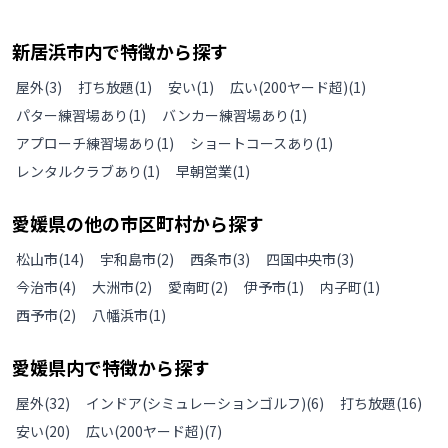
新居浜市
内で特徴から探す
屋外
(
3
)
打ち放題
(
1
)
安い
(
1
)
広い(200ヤード超)
(
1
)
パター練習場あり
(
1
)
バンカー練習場あり
(
1
)
アプローチ練習場あり
(
1
)
ショートコースあり
(
1
)
レンタルクラブあり
(
1
)
早朝営業
(
1
)
愛媛県
の
他の
市区町村から探す
松山市
(
14
)
宇和島市
(
2
)
西条市
(
3
)
四国中央市
(
3
)
今治市
(
4
)
大洲市
(
2
)
愛南町
(
2
)
伊予市
(
1
)
内子町
(
1
)
西予市
(
2
)
八幡浜市
(
1
)
愛媛県
内で特徴から探す
屋外
(
32
)
インドア(シミュレーションゴルフ)
(
6
)
打ち放題
(
16
)
安い
(
20
)
広い(200ヤード超)
(
7
)