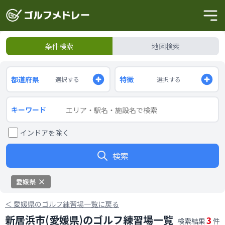
条件検索
地図検索
都道府県
特徴
選択する
選択する
キーワード
インドアを除く
検索
愛媛県
＜
愛媛県のゴルフ練習場一覧に戻る
新居浜市(愛媛県)のゴルフ練習場一覧
3
検索結果
件