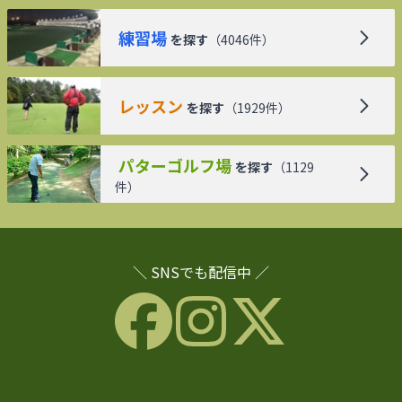
練習場
を探す
（
4046
件）
レッスン
を探す
（
1929
件）
パターゴルフ場
を探す
（
1129
件）
＼ SNSでも配信中 ／