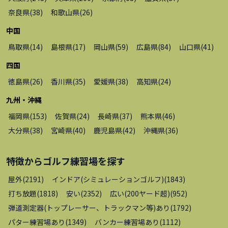
奈良県
(
38
)
和歌山県
(
26
)
中国
鳥取県
(
14
)
島根県
(
17
)
岡山県
(
59
)
広島県
(
84
)
山口県
(
41
)
四国
徳島県
(
26
)
香川県
(
35
)
愛媛県
(
38
)
高知県
(
24
)
九州・沖縄
福岡県
(
153
)
佐賀県
(
24
)
長崎県
(
37
)
熊本県
(
46
)
大分県
(
38
)
宮崎県
(
40
)
鹿児島県
(
42
)
沖縄県
(
36
)
特徴から
ゴルフ練習場
を探す
屋外
(
2191
)
インドア(シミュレーションゴルフ)
(
1843
)
打ち放題
(
1818
)
安い
(
2352
)
広い(200ヤード超)
(
952
)
弾道測定器(トップレーサー、トラックマン等)あり
(
1792
)
パター練習場あり
(
1349
)
バンカー練習場あり
(
1112
)