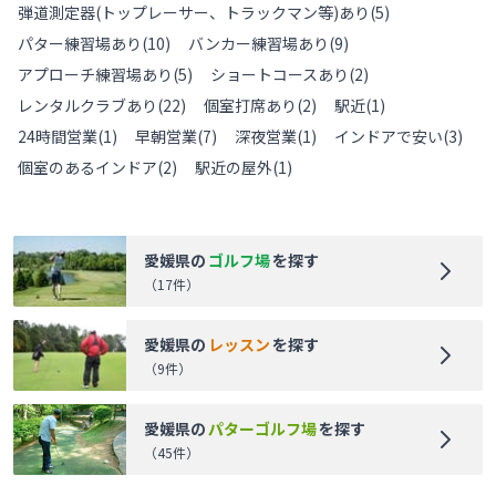
弾道測定器(トップレーサー、トラックマン等)あり
(
5
)
パター練習場あり
(
10
)
バンカー練習場あり
(
9
)
アプローチ練習場あり
(
5
)
ショートコースあり
(
2
)
レンタルクラブあり
(
22
)
個室打席あり
(
2
)
駅近
(
1
)
24時間営業
(
1
)
早朝営業
(
7
)
深夜営業
(
1
)
インドアで安い
(
3
)
個室のあるインドア
(
2
)
駅近の屋外
(
1
)
愛媛県
の
ゴルフ場
を探す
（
17
件）
愛媛県
の
レッスン
を探す
（
9
件）
愛媛県
の
パターゴルフ場
を探す
（
45
件）