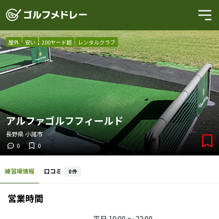
屋外
安い
200ヤード超
レンタルクラブ
アルファゴルフフィールド
長野県
小諸市
0
0
練習場情報
口コミ
0
件
営業時間
平日
10:00 〜 22:00