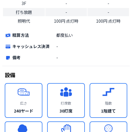
3F
-
-
打ち放題
-
-
照明代
100円 点灯時
100円 点灯時
精算方法
都度払い
キャッシュレス決済
-
備考
-
設備
広さ
打席数
階数
240ヤード
30打席
1階建て