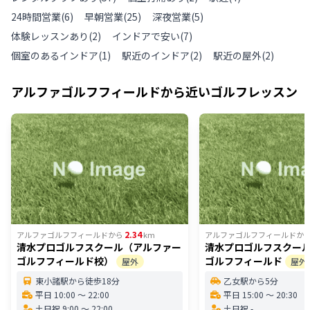
24時間営業
(
6
)
早朝営業
(
25
)
深夜営業
(
5
)
体験レッスンあり
(
2
)
インドアで安い
(
7
)
個室のあるインドア
(
1
)
駅近のインドア
(
2
)
駅近の屋外
(
2
)
アルファゴルフフィールド
から近いゴルフレッスン
2.34
アルファゴルフフィールド
から
km
アルファゴルフフィールド
か
清水プロゴルフスクール（アルファー
清水プロゴルフスクー
ゴルフフィールド校）
ゴルフフィールド
屋外
屋外
東小諸駅から徒歩18分
乙女駅から5分
平日 10:00 〜 22:00
平日 15:00 〜 20:30
土日祝 9:00 〜 22:00
土日祝 -