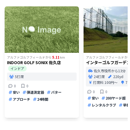
5.11
アルファゴルフフィールド
から
km
アルファゴルフフィールド
か
INDOOR GOLF SONIX 佐久店
インターゴルフガーデ
インドア
佐久市役所から13分
5打席
24打席
220yd
打席料
100円〜
7
0
0
0
0
安い
弾道測定器
パター
安い
200ヤード超
アプローチ
24時間
レンタルクラブ
早朝