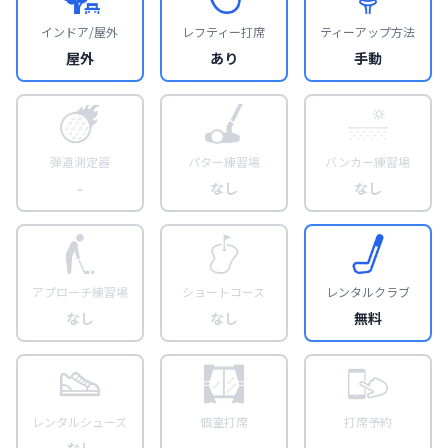
インドア/屋外
レフティー打席
ティーアップ方法
屋外
あり
手動
弾道測定器
パター練習場
バンカー練習場
-
なし
なし
アプローチ練習場
ショートコース
レンタルクラブ
なし
なし
無料
レンタルシューズ
個室打席
打席予約
なし
-
-