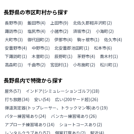
長野県
の
市区町村から探す
長野市
(
8
)
飯田市
(
4
)
上田市
(
9
)
北佐久郡軽井沢町
(
2
)
諏訪市
(
1
)
塩尻市
(
4
)
小諸市
(
2
)
須坂市
(
2
)
小海町
(
2
)
大町市
(
3
)
御代田町
(
2
)
伊那市
(
4
)
駒ヶ根市
(
1
)
佐久市
(
4
)
安曇野市
(
4
)
中野市
(
1
)
北安曇郡池田町
(
1
)
松本市
(
6
)
下諏訪町
(
1
)
木曽町
(
1
)
辰野町
(
1
)
茅野市
(
4
)
喬木村
(
1
)
高森町
(
1
)
千曲市
(
2
)
宮田村
(
1
)
小布施町
(
2
)
松川町
(
1
)
長野県
内で特徴から探す
屋外
(
57
)
インドア(シミュレーションゴルフ)
(
18
)
打ち放題
(
34
)
安い
(
54
)
広い(200ヤード超)
(
26
)
弾道測定器(トップレーサー、トラックマン等)あり
(
19
)
パター練習場あり
(
24
)
バンカー練習場あり
(
26
)
アプローチ練習場あり
(
14
)
ショートコースあり
(
2
)
レンタルクラブあり
(
57
)
個室打席あり
(
2
)
駅近
(
4
)