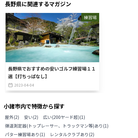
長野県
に関連するマガジン
練習場
長野県でおすすめの安いゴルフ練習場１１
選【打ちっぱなし】
2023-04-04
小諸市
内で特徴から探す
屋外
(
2
)
安い
(
2
)
広い(200ヤード超)
(
1
)
弾道測定器(トップレーサー、トラックマン等)あり
(
1
)
パター練習場あり
(
1
)
レンタルクラブあり
(
2
)