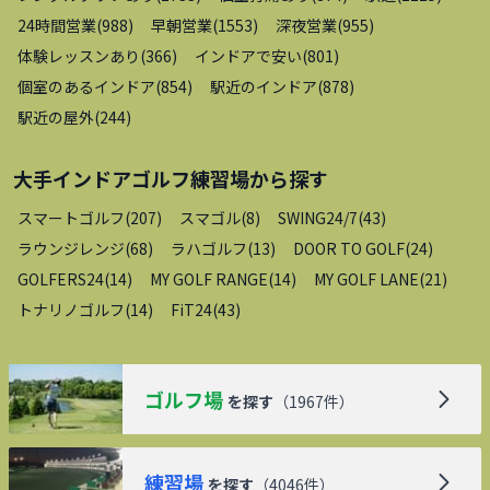
24時間営業
(
988
)
早朝営業
(
1553
)
深夜営業
(
955
)
体験レッスンあり
(
366
)
インドアで安い
(
801
)
個室のあるインドア
(
854
)
駅近のインドア
(
878
)
駅近の屋外
(
244
)
大手インドアゴルフ練習場
から探す
スマートゴルフ
(
207
)
スマゴル
(
8
)
SWING24/7
(
43
)
ラウンジレンジ
(
68
)
ラハゴルフ
(
13
)
DOOR TO GOLF
(
24
)
GOLFERS24
(
14
)
MY GOLF RANGE
(
14
)
MY GOLF LANE
(
21
)
トナリノゴルフ
(
14
)
FiT24
(
43
)
ゴルフ場
を探す
（
1967
件）
練習場
を探す
（
4046
件）