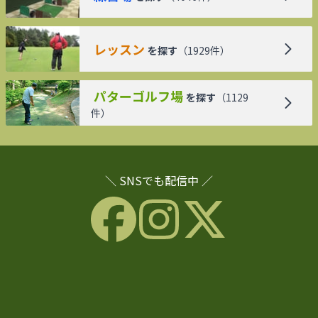
レッスン
を探す
（
1929
件）
パターゴルフ場
を探す
（
1129
件）
＼ SNSでも配信中 ／