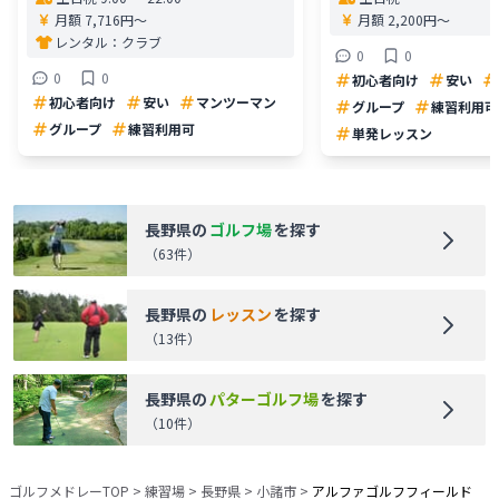
月額 7,716円〜
月額 2,200円〜
レンタル：
クラブ
0
0
0
0
初心者向け
安い
初心者向け
安い
マンツーマン
グループ
練習利用可
グループ
練習利用可
単発レッスン
長野県
の
ゴルフ場
を探す
（
63
件）
長野県
の
レッスン
を探す
（
13
件）
長野県
の
パターゴルフ場
を探す
（
10
件）
ゴルフメドレーTOP
>
練習場
>
長野県
>
小諸市
>
アルファゴルフフィールド