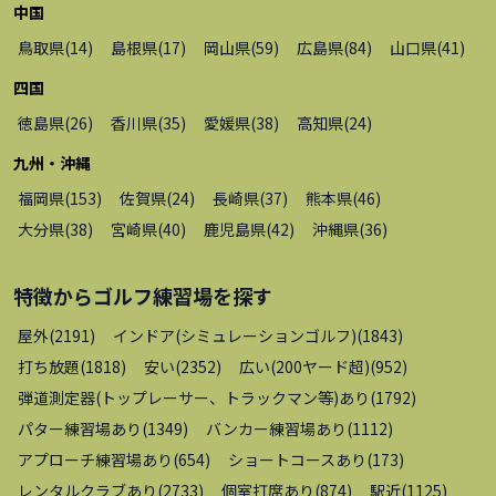
中国
鳥取県
(
14
)
島根県
(
17
)
岡山県
(
59
)
広島県
(
84
)
山口県
(
41
)
四国
徳島県
(
26
)
香川県
(
35
)
愛媛県
(
38
)
高知県
(
24
)
九州・沖縄
福岡県
(
153
)
佐賀県
(
24
)
長崎県
(
37
)
熊本県
(
46
)
大分県
(
38
)
宮崎県
(
40
)
鹿児島県
(
42
)
沖縄県
(
36
)
特徴から
ゴルフ練習場
を探す
屋外
(
2191
)
インドア(シミュレーションゴルフ)
(
1843
)
打ち放題
(
1818
)
安い
(
2352
)
広い(200ヤード超)
(
952
)
弾道測定器(トップレーサー、トラックマン等)あり
(
1792
)
パター練習場あり
(
1349
)
バンカー練習場あり
(
1112
)
アプローチ練習場あり
(
654
)
ショートコースあり
(
173
)
レンタルクラブあり
(
2733
)
個室打席あり
(
874
)
駅近
(
1125
)