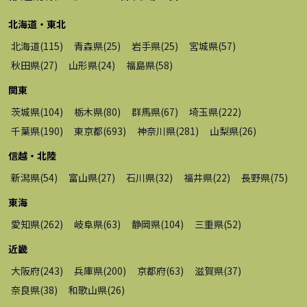
北海道・東北
北海道
(
115
)
青森県
(
25
)
岩手県
(
25
)
宮城県
(
57
)
秋田県
(
27
)
山形県
(
24
)
福島県
(
58
)
関東
茨城県
(
104
)
栃木県
(
80
)
群馬県
(
67
)
埼玉県
(
222
)
千葉県
(
190
)
東京都
(
693
)
神奈川県
(
281
)
山梨県
(
26
)
信越・北陸
新潟県
(
54
)
富山県
(
27
)
石川県
(
32
)
福井県
(
22
)
長野県
(
75
)
東海
愛知県
(
262
)
岐阜県
(
63
)
静岡県
(
104
)
三重県
(
52
)
近畿
大阪府
(
243
)
兵庫県
(
200
)
京都府
(
63
)
滋賀県
(
37
)
奈良県
(
38
)
和歌山県
(
26
)