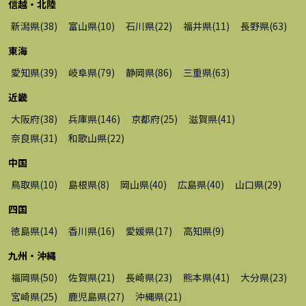
信越・北陸
新潟県
(
38
)
富山県
(
10
)
石川県
(
22
)
福井県
(
11
)
長野県
(
63
)
東海
愛知県
(
39
)
岐阜県
(
79
)
静岡県
(
86
)
三重県
(
63
)
近畿
大阪府
(
38
)
兵庫県
(
146
)
京都府
(
25
)
滋賀県
(
41
)
奈良県
(
31
)
和歌山県
(
22
)
中国
鳥取県
(
10
)
島根県
(
8
)
岡山県
(
40
)
広島県
(
40
)
山口県
(
29
)
四国
徳島県
(
14
)
香川県
(
16
)
愛媛県
(
17
)
高知県
(
9
)
九州・沖縄
福岡県
(
50
)
佐賀県
(
21
)
長崎県
(
23
)
熊本県
(
41
)
大分県
(
23
)
宮崎県
(
25
)
鹿児島県
(
27
)
沖縄県
(
21
)