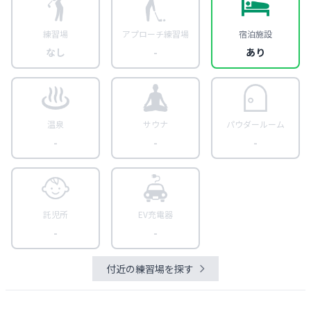
練習場
アプローチ練習場
宿泊施設
なし
-
あり
温泉
サウナ
パウダールーム
-
-
-
託児所
EV充電器
-
-
付近の練習場を探す