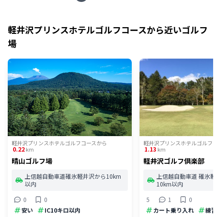
軽井沢プリンスホテルゴルフコース
から近いゴルフ
場
軽井沢プリンスホテルゴルフコース
から
軽井沢プリンスホテルゴルフ
0.22
1.13
km
km
晴山ゴルフ場
軽井沢ゴルフ倶楽部
上信越自動車道碓氷軽井沢から10km
上信越自動車道 碓氷軽
以内
10km以内
0
0
5
1
0
安い
IC10キロ以内
カート乗り入れ
練習