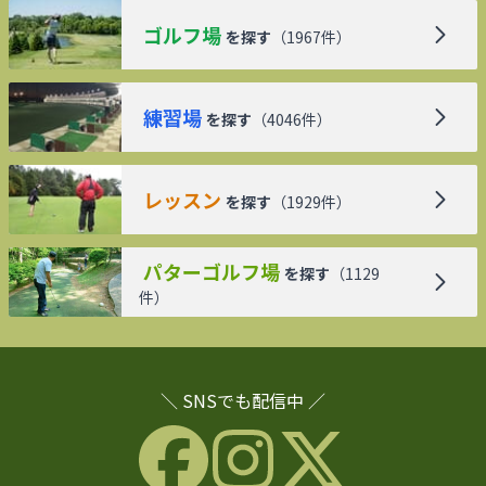
ゴルフ場
を探す
（
1967
件）
練習場
を探す
（
4046
件）
レッスン
を探す
（
1929
件）
パターゴルフ場
を探す
（
1129
件）
＼ SNSでも配信中 ／