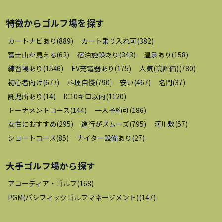
特徴から
ゴルフ場
を探す
カートナビあり
(
889
)
カート乗り入れ可
(
382
)
富士山が見える
(
62
)
宿泊施設あり
(
343
)
温泉あり
(
158
)
練習場あり
(
1546
)
EV充電器あり
(
175
)
人気(高評価)
(
780
)
初心者向け
(
677
)
料理自慢
(
790
)
安い
(
467
)
名門
(
37
)
託児所あり
(
14
)
IC10キロ以内
(
1120
)
トーナメントコース
(
144
)
一人予約可
(
186
)
女性におすすめ
(
295
)
進行がスムーズ
(
795
)
河川敷
(
57
)
ショートコース
(
85
)
ナイター設備あり
(
27
)
大手ゴルフ場
から探す
アコーディア・ゴルフ
(
168
)
PGM(パシフィックゴルフマネージメント)
(
147
)