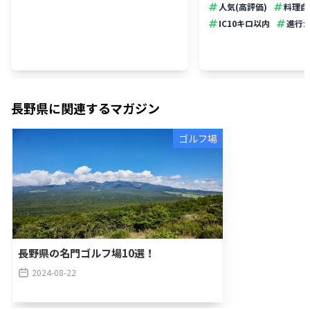
人気(高評価)
料理自
IC10キロ以内
進行
長野県
に関連するマガジン
ゴルフ場
長野県の名門ゴルフ場10選！
2024-08-22