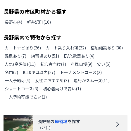
長野県
の
市区町村から探す
長野市
(
4
)
軽井沢町
(
10
)
長野県
内で特徴から探す
カートナビあり
(
26
)
カート乗り入れ可
(
22
)
宿泊施設あり
(
30
)
温泉あり
(
7
)
練習場あり
(
51
)
EV充電器あり
(
4
)
人気(高評価)
(
11
)
初心者向け
(
7
)
料理自慢
(
9
)
安い
(
5
)
名門
(
2
)
IC10キロ以内
(
27
)
トーナメントコース
(
2
)
一人予約可
(
4
)
女性におすすめ
(
3
)
進行がスムーズ
(
11
)
ショートコース
(
3
)
初心者向けで安い
(
1
)
一人予約可能で安い
(
1
)
長野県
の
練習場
を探す
（
75
件）