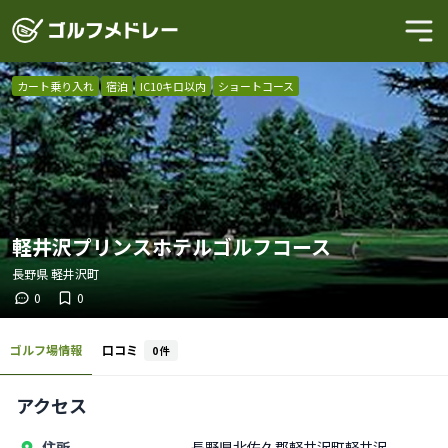
カート乗り入れ
宿泊
IC10キロ以内
ショートコース
軽井沢プリンスホテルゴルフコース
長野県
軽井沢町
0
0
ゴルフ場情報
口コミ
0
件
アクセス
住所
長野県北佐久郡軽井沢町軽井沢