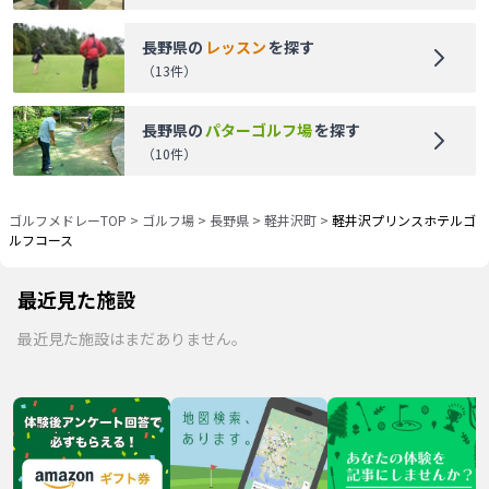
長野県
の
レッスン
を探す
（
13
件）
長野県
の
パターゴルフ場
を探す
（
10
件）
ゴルフメドレーTOP
>
ゴルフ場
>
長野県
>
軽井沢町
>
軽井沢プリンスホテルゴ
ルフコース
最近見た施設
最近見た施設はまだありません。