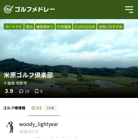
カートナビ
宿泊
練習場あり
EV充電器
IC10キロ以内
女性におすすめ
米原ゴルフ倶楽部
千葉県
市原市
3.9
10
0
ゴルフ場情報
口コミ
10
件
woody_lightyear
2026-07-27