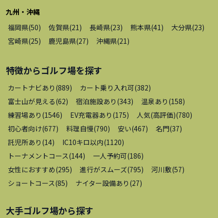
九州・沖縄
福岡県
(
50
)
佐賀県
(
21
)
長崎県
(
23
)
熊本県
(
41
)
大分県
(
23
)
宮崎県
(
25
)
鹿児島県
(
27
)
沖縄県
(
21
)
特徴から
ゴルフ場
を探す
カートナビあり
(
889
)
カート乗り入れ可
(
382
)
富士山が見える
(
62
)
宿泊施設あり
(
343
)
温泉あり
(
158
)
練習場あり
(
1546
)
EV充電器あり
(
175
)
人気(高評価)
(
780
)
初心者向け
(
677
)
料理自慢
(
790
)
安い
(
467
)
名門
(
37
)
託児所あり
(
14
)
IC10キロ以内
(
1120
)
トーナメントコース
(
144
)
一人予約可
(
186
)
女性におすすめ
(
295
)
進行がスムーズ
(
795
)
河川敷
(
57
)
ショートコース
(
85
)
ナイター設備あり
(
27
)
大手ゴルフ場
から探す