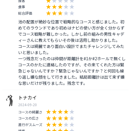
接客
食事
総合評価
池の配置が絶妙な位置で戦略的なコースと感じました。初
めてのラウンドであり初めはナビの使い方が全く分からず
でコース戦略が難しかった。しかし前の組みの男性キャデ
ィーさんに教えてもらいその後は活用し助かりました。

コースは綺麗であり面白い設計でまたチャレンジしてみた
いと思いました。

一つ残念だったのは仲間が距離計を#1か#2ホールで無くし
コースのかたに連絡したのですが、その来てくれた方は緊
急じゃないんですか？緊急じゃないんですか？と何回も繰
り返し嫌な顔をして行きました。結局距離計は出て来ず嫌
な思いだけが残りました。残念です。
トナカイ
2024-09-20
コースの綺麗さ
コースの広さ
進行がスムーズ
接客