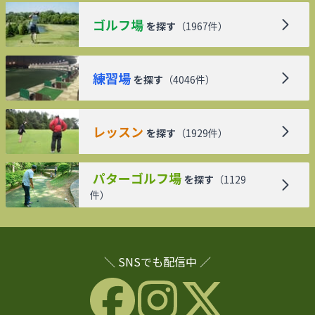
ゴルフ場
を探す
（
1967
件）
練習場
を探す
（
4046
件）
レッスン
を探す
（
1929
件）
パターゴルフ場
を探す
（
1129
件）
＼ SNSでも配信中 ／