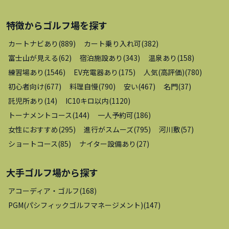
特徴から
ゴルフ場
を探す
カートナビあり
(
889
)
カート乗り入れ可
(
382
)
富士山が見える
(
62
)
宿泊施設あり
(
343
)
温泉あり
(
158
)
練習場あり
(
1546
)
EV充電器あり
(
175
)
人気(高評価)
(
780
)
初心者向け
(
677
)
料理自慢
(
790
)
安い
(
467
)
名門
(
37
)
託児所あり
(
14
)
IC10キロ以内
(
1120
)
トーナメントコース
(
144
)
一人予約可
(
186
)
女性におすすめ
(
295
)
進行がスムーズ
(
795
)
河川敷
(
57
)
ショートコース
(
85
)
ナイター設備あり
(
27
)
大手ゴルフ場
から探す
アコーディア・ゴルフ
(
168
)
PGM(パシフィックゴルフマネージメント)
(
147
)