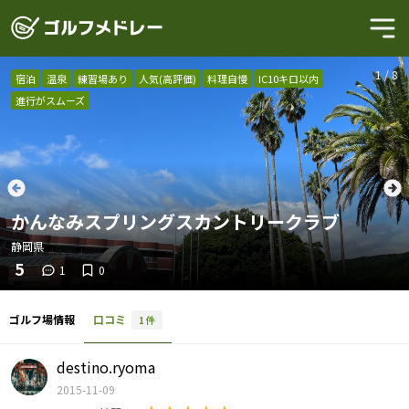
1
/
8
宿泊
温泉
練習場あり
人気(高評価)
料理自慢
IC10キロ以内
進行がスムーズ
かんなみスプリングスカントリークラブ
静岡県
5
1
0
ゴルフ場情報
口コミ
1
件
destino.ryoma
2015-11-09