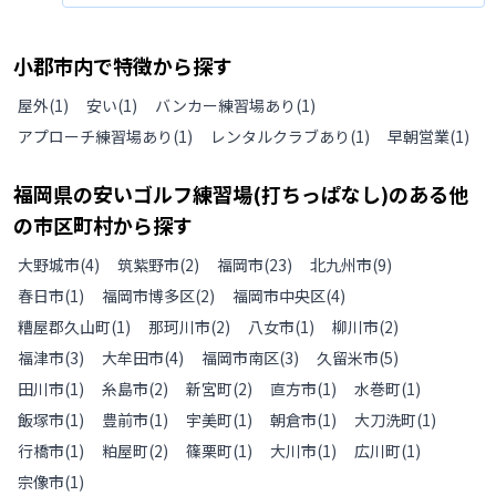
打席使用料 が550円。1球9円って高すぎ。 打席料込みで1球20円以上。もう
行けません。いつから、何故こんなに高くなつたのかな?
小郡市
内で特徴から探す
屋外
(
1
)
安い
(
1
)
バンカー練習場あり
(
1
)
アプローチ練習場あり
(
1
)
レンタルクラブあり
(
1
)
早朝営業
(
1
)
福岡県
の
安いゴルフ練習場(打ちっぱなし)のある
他
の
市区町村から探す
大野城市
(
4
)
筑紫野市
(
2
)
福岡市
(
23
)
北九州市
(
9
)
春日市
(
1
)
福岡市博多区
(
2
)
福岡市中央区
(
4
)
糟屋郡久山町
(
1
)
那珂川市
(
2
)
八女市
(
1
)
柳川市
(
2
)
福津市
(
3
)
大牟田市
(
4
)
福岡市南区
(
3
)
久留米市
(
5
)
田川市
(
1
)
糸島市
(
2
)
新宮町
(
2
)
直方市
(
1
)
水巻町
(
1
)
飯塚市
(
1
)
豊前市
(
1
)
宇美町
(
1
)
朝倉市
(
1
)
大刀洗町
(
1
)
行橋市
(
1
)
粕屋町
(
2
)
篠栗町
(
1
)
大川市
(
1
)
広川町
(
1
)
宗像市
(
1
)