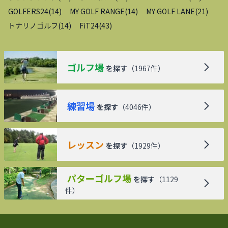
GOLFERS24
(
14
)
MY GOLF RANGE
(
14
)
MY GOLF LANE
(
21
)
トナリノゴルフ
(
14
)
FiT24
(
43
)
ゴルフ場
を探す
（
1967
件）
練習場
を探す
（
4046
件）
レッスン
を探す
（
1929
件）
パターゴルフ場
を探す
（
1129
件）