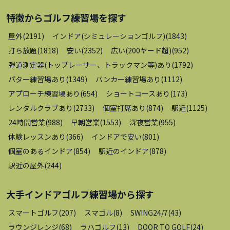
特徴から
ゴルフ練習場
を探す
屋外
(
2191
)
インドア(シミュレーションゴルフ)
(
1843
)
打ち放題
(
1818
)
安い
(
2352
)
広い(200ヤード超)
(
952
)
弾道測定器(トップレーサー、トラックマン等)あり
(
1792
)
パター練習場あり
(
1349
)
バンカー練習場あり
(
1112
)
アプローチ練習場あり
(
654
)
ショートコースあり
(
173
)
レンタルクラブあり
(
2733
)
個室打席あり
(
874
)
駅近
(
1125
)
24時間営業
(
988
)
早朝営業
(
1553
)
深夜営業
(
955
)
体験レッスンあり
(
366
)
インドアで安い
(
801
)
個室のあるインドア
(
854
)
駅近のインドア
(
878
)
駅近の屋外
(
244
)
大手インドアゴルフ練習場
から探す
スマートゴルフ
(
207
)
スマゴル
(
8
)
SWING24/7
(
43
)
ラウンジレンジ
(
68
)
ラハゴルフ
(
13
)
DOOR TO GOLF
(
24
)