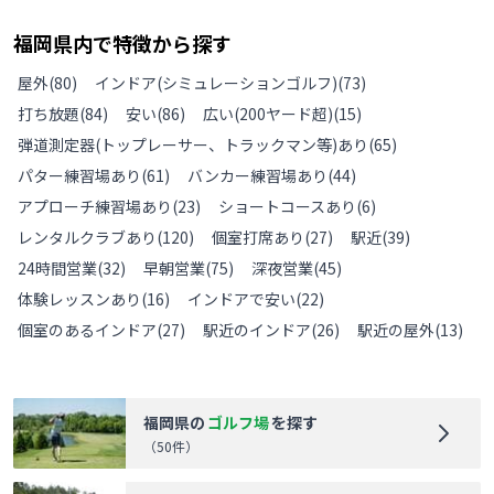
福岡県
内で特徴から探す
屋外
(
80
)
インドア(シミュレーションゴルフ)
(
73
)
打ち放題
(
84
)
安い
(
86
)
広い(200ヤード超)
(
15
)
弾道測定器(トップレーサー、トラックマン等)あり
(
65
)
パター練習場あり
(
61
)
バンカー練習場あり
(
44
)
アプローチ練習場あり
(
23
)
ショートコースあり
(
6
)
レンタルクラブあり
(
120
)
個室打席あり
(
27
)
駅近
(
39
)
24時間営業
(
32
)
早朝営業
(
75
)
深夜営業
(
45
)
体験レッスンあり
(
16
)
インドアで安い
(
22
)
個室のあるインドア
(
27
)
駅近のインドア
(
26
)
駅近の屋外
(
13
)
福岡県
の
ゴルフ場
を探す
（
50
件）