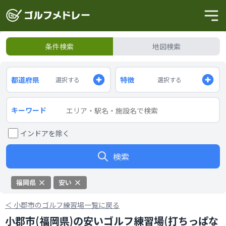
条件検索
地図検索
都道府県
特徴
選択する
選択する
キーワード
インドアを除く
検索
福岡県
安い
＜
小郡市のゴルフ練習場一覧に戻る
小郡市(福岡県)の安いゴルフ練習場(打ちっぱな