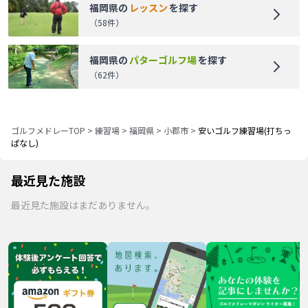
福岡県
の
レッスン
を探す
（
58
件）
福岡県
の
パターゴルフ場
を探す
（
62
件）
ゴルフメドレーTOP
>
練習場
>
福岡県
>
小郡市
>
安いゴルフ練習場(打ちっ
ぱなし)
最近見た施設
最近見た施設はまだありません。