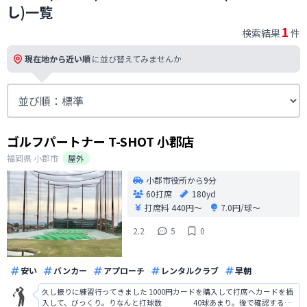
し)一覧
1
検索結果
件
現在地から近い順
に並び替えてみませんか
ゴルフパートナー T-SHOT 小郡店
福岡県
小郡市
屋外
小郡市役所から9分
60打席
180yd
打席料
440円〜
7.0円/球〜
2.2
5
0
安い
バンカー
アプローチ
レンタルクラブ
早朝
久し振りに練習行ってきました 1000円カードを購入して打席へカードを插
入して、びっくり。りなんと打球数 40球あまり。後で確認すると