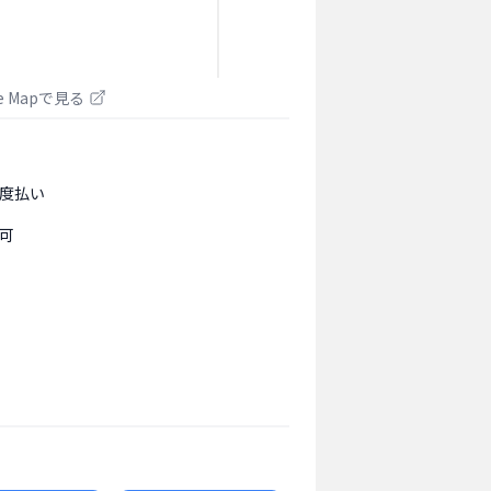
le Mapで見る
度払い
可