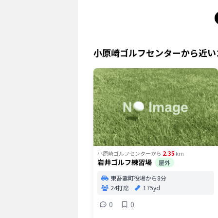
小原崎ゴルフセンター
から近い
2.35
小原崎ゴルフセンター
から
km
岩井ゴルフ練習場
屋外
東吾妻町役場から8分
24打席
175yd
0
0