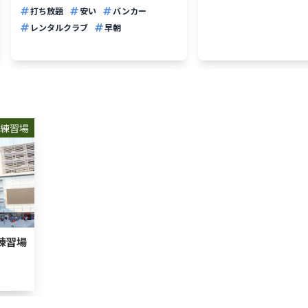
打ち放題
安い
バンカー
レンタルクラブ
早朝
練習場
練習場