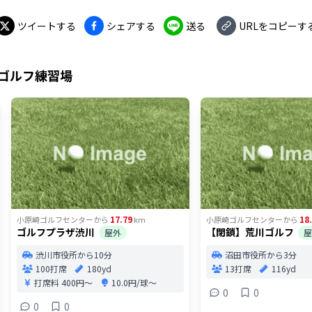
ツイートする
シェアする
送る
URLをコピーす
ゴルフ練習場
17.79
18
小原崎ゴルフセンター
から
km
小原崎ゴルフセンター
から
ゴルフプラザ渋川
【閉鎖】荒川ゴルフ
屋外
屋
渋川市役所から10分
沼田市役所から3分
100打席
180yd
13打席
116yd
打席料
400円〜
10.0円/球〜
0
0
0
0