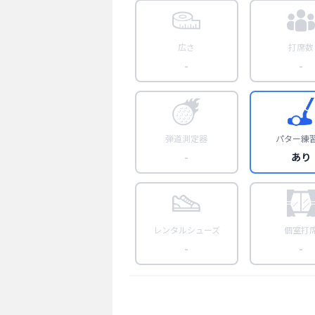
広さ
打席数
-
-
弾道測定器
パター練
-
あり
レンタルシューズ
個室打
-
-