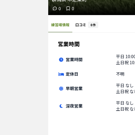
0
0
練習場情報
口コミ
0
件
営業時間
平日
10:0
営業時間
土日祝
10
定休日
不明
平日
なし
早朝営業
土日祝
な
平日
なし
深夜営業
土日祝
な