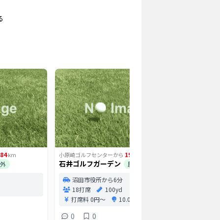
る
.84
19.82
km
小原崎ゴルフセンター
から
km
小原崎ゴル
石井ゴルフガーデン
ふる森ゴ
外
屋外
沼田市役所から6分
長野
18打席
100yd
打席
打席料
0円〜
10.0円/球〜
0
0
0
バン