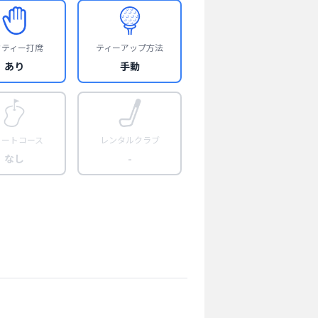
フティー打席
ティーアップ方法
あり
手動
ョートコース
レンタルクラブ
なし
-