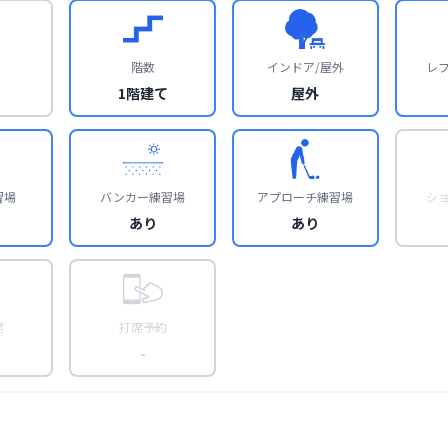
階数
インドア/屋外
レ
1階建て
屋外
習場
バンカー練習場
アプローチ練習場
シ
あり
あり
席
打席予約
-