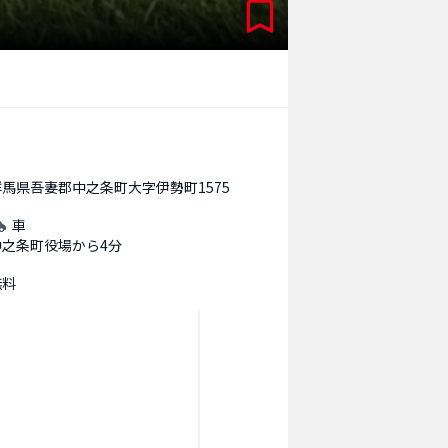
群馬県吾妻郡中之条町大字伊勢町1575
車
中之条町役場から4分
無料