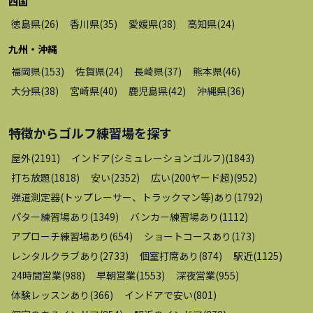
四国
徳島県
(
26
)
香川県
(
35
)
愛媛県
(
38
)
高知県
(
24
)
九州・沖縄
福岡県
(
153
)
佐賀県
(
24
)
長崎県
(
37
)
熊本県
(
46
)
大分県
(
38
)
宮崎県
(
40
)
鹿児島県
(
42
)
沖縄県
(
36
)
特徴から
ゴルフ練習場
を探す
屋外
(
2191
)
インドア(シミュレーションゴルフ)
(
1843
)
打ち放題
(
1818
)
安い
(
2352
)
広い(200ヤード超)
(
952
)
弾道測定器(トップレーサー、トラックマン等)あり
(
1792
)
パター練習場あり
(
1349
)
バンカー練習場あり
(
1112
)
アプローチ練習場あり
(
654
)
ショートコースあり
(
173
)
レンタルクラブあり
(
2733
)
個室打席あり
(
874
)
駅近
(
1125
)
24時間営業
(
988
)
早朝営業
(
1553
)
深夜営業
(
955
)
体験レッスンあり
(
366
)
インドアで安い
(
801
)