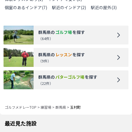
個室のあるインドア
(
7
)
駅近のインドア
(
2
)
駅近の屋外
(
3
)
群馬県
の
ゴルフ場
を探す
（
64
件）
群馬県
の
レッスン
を探す
（
9
件）
群馬県
の
パターゴルフ場
を探す
（
22
件）
ゴルフメドレーTOP
>
練習場
>
群馬県
>
玉村町
最近見た施設