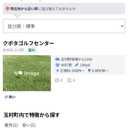
現在地から近い順
に並び替えてみませんか
クボタゴルフセンター
群馬県
玉村町
屋外
玉村町役場から10分
40打席
180yd
打席料
200円〜
6.0円/球〜
0
0
安い
玉村町
内で特徴から探す
屋外
(
1
)
安い
(
1
)