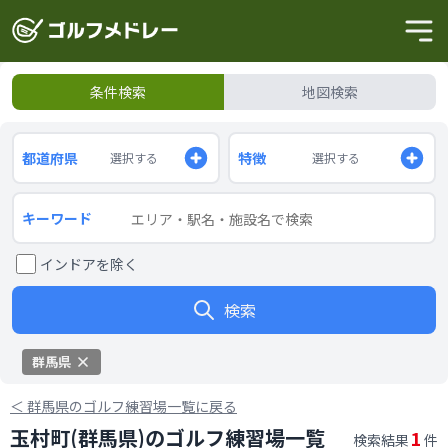
条件検索
地図検索
都道府県
特徴
選択する
選択する
キーワード
インドアを除く
検索
群馬県
＜
群馬県のゴルフ練習場一覧に戻る
玉村町(群馬県)のゴルフ練習場一覧
1
検索結果
件