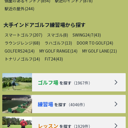
個室のあるインドア
(
854
)
駅近のインドア
(
878
)
駅近の屋外
(
244
)
大手インドアゴルフ練習場
から探す
スマートゴルフ
(
207
)
スマゴル
(
8
)
SWING24/7
(
43
)
ラウンジレンジ
(
68
)
ラハゴルフ
(
13
)
DOOR TO GOLF
(
24
)
GOLFERS24
(
14
)
MY GOLF RANGE
(
14
)
MY GOLF LANE
(
21
)
トナリノゴルフ
(
14
)
FiT24
(
43
)
ゴルフ場
を探す
（
1967
件）
練習場
を探す
（
4046
件）
レッスン
を探す
（
1929
件）