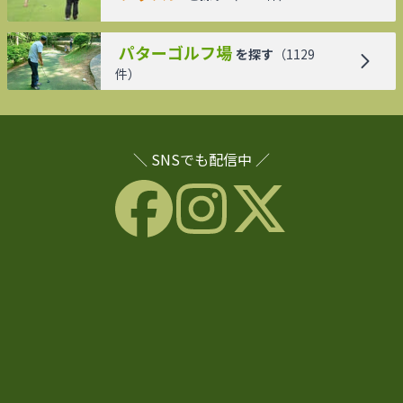
パターゴルフ場
を探す
（
1129
件）
＼ SNSでも配信中 ／