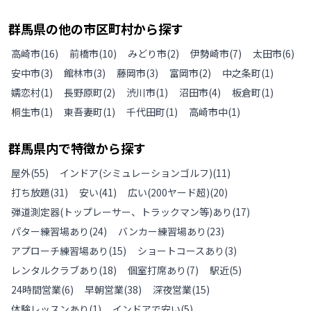
群馬県
の
他の
市区町村から探す
高崎市
(
16
)
前橋市
(
10
)
みどり市
(
2
)
伊勢崎市
(
7
)
太田市
(
6
)
安中市
(
3
)
館林市
(
3
)
藤岡市
(
3
)
富岡市
(
2
)
中之条町
(
1
)
嬬恋村
(
1
)
長野原町
(
2
)
渋川市
(
1
)
沼田市
(
4
)
板倉町
(
1
)
桐生市
(
1
)
東吾妻町
(
1
)
千代田町
(
1
)
高崎市中
(
1
)
群馬県
内で特徴から探す
屋外
(
55
)
インドア(シミュレーションゴルフ)
(
11
)
打ち放題
(
31
)
安い
(
41
)
広い(200ヤード超)
(
20
)
弾道測定器(トップレーサー、トラックマン等)あり
(
17
)
パター練習場あり
(
24
)
バンカー練習場あり
(
23
)
アプローチ練習場あり
(
15
)
ショートコースあり
(
3
)
レンタルクラブあり
(
18
)
個室打席あり
(
7
)
駅近
(
5
)
24時間営業
(
6
)
早朝営業
(
38
)
深夜営業
(
15
)
体験レッスンあり
(
1
)
インドアで安い
(
5
)