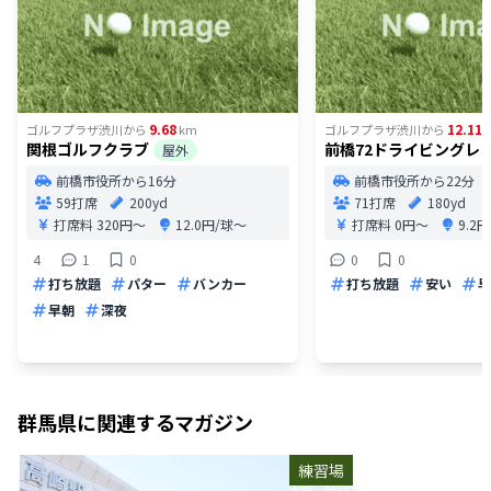
9.68
12.11
ゴルフプラザ渋川
から
km
ゴルフプラザ渋川
から
関根ゴルフクラブ
前橋72ドライビングレ
屋外
前橋市役所から16分
前橋市役所から22分
59打席
200yd
71打席
180yd
打席料
320円〜
12.0円/球〜
打席料
0円〜
9.2
4
1
0
0
0
打ち放題
パター
バンカー
打ち放題
安い
早
早朝
深夜
群馬県
に関連するマガジン
練習場