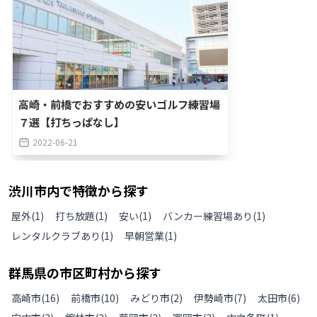
高崎・前橋でおすすめの安いゴルフ練習場
７選【打ちっぱなし】
2022-06-21
渋川市
内で特徴から探す
屋外
(
1
)
打ち放題
(
1
)
安い
(
1
)
バンカー練習場あり
(
1
)
レンタルクラブあり
(
1
)
早朝営業
(
1
)
群馬県
の
市区町村から探す
高崎市
(
16
)
前橋市
(
10
)
みどり市
(
2
)
伊勢崎市
(
7
)
太田市
(
6
)