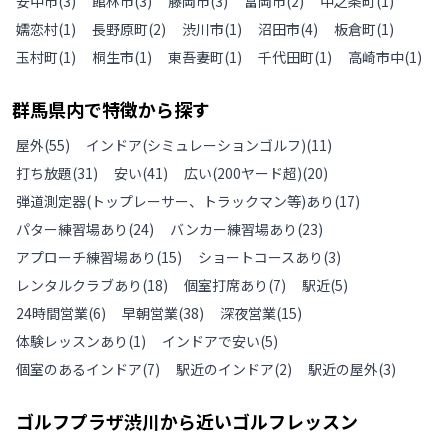
安中市
(
3
)
館林市
(
3
)
藤岡市
(
3
)
富岡市
(
2
)
中之条町
(
1
)
嬬恋村
(
1
)
長野原町
(
2
)
渋川市
(
1
)
沼田市
(
4
)
板倉町
(
1
)
玉村町
(
1
)
桐生市
(
1
)
東吾妻町
(
1
)
千代田町
(
1
)
高崎市中
(
1
)
群馬県
内で特徴から探す
屋外
(
55
)
インドア(シミュレーションゴルフ)
(
11
)
打ち放題
(
31
)
安い
(
41
)
広い(200ヤード超)
(
20
)
弾道測定器(トップレーサー、トラックマン等)あり
(
17
)
パター練習場あり
(
24
)
バンカー練習場あり
(
23
)
アプローチ練習場あり
(
15
)
ショートコースあり
(
3
)
レンタルクラブあり
(
18
)
個室打席あり
(
7
)
駅近
(
5
)
24時間営業
(
6
)
早朝営業
(
38
)
深夜営業
(
15
)
体験レッスンあり
(
1
)
インドアで安い
(
5
)
個室のあるインドア
(
7
)
駅近のインドア
(
2
)
駅近の屋外
(
3
)
ゴルフプラザ渋川
から近いゴルフレッスン