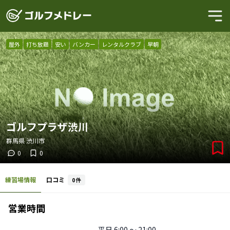
屋外
打ち放題
安い
バンカー
レンタルクラブ
早朝
ゴルフプラザ渋川
群馬県
渋川市
0
0
練習場情報
口コミ
0
件
営業時間
平日
6:00 〜 21:00