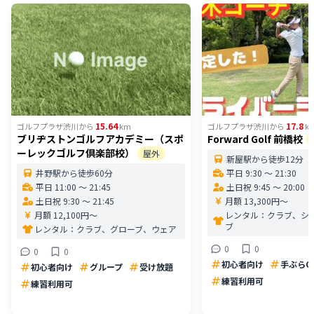
15.64
17.8
ゴルフプラザ渋川
から
km
ゴルフプラザ渋川
から
k
ブリヂストンゴルフアカデミー（スポ
Forward Golf 前橋校
ーレックゴルフ倶楽部校）
屋外
新屋駅から徒歩12分
井野駅から徒歩60分
平日 9:30 〜 21:30
平日 11:00 〜 21:45
土日祝 9:45 〜 20:00
土日祝 9:30 〜 21:45
月額 13,300円〜
月額 12,100円〜
レンタル：
クラブ、シ
ブ
レンタル：
クラブ、グローブ、ウェア
0
0
0
0
初心者向け
手ぶらO
初心者向け
グループ
受け放題
練習利用可
練習利用可