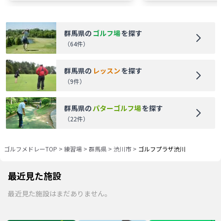
群馬県
の
ゴルフ場
を探す
（
64
件）
群馬県
の
レッスン
を探す
（
9
件）
群馬県
の
パターゴルフ場
を探す
（
22
件）
ゴルフメドレーTOP
>
練習場
>
群馬県
>
渋川市
>
ゴルフプラザ渋川
最近見た施設
最近見た施設はまだありません。