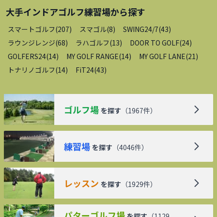
大手インドアゴルフ練習場
から探す
スマートゴルフ
(
207
)
スマゴル
(
8
)
SWING24/7
(
43
)
ラウンジレンジ
(
68
)
ラハゴルフ
(
13
)
DOOR TO GOLF
(
24
)
GOLFERS24
(
14
)
MY GOLF RANGE
(
14
)
MY GOLF LANE
(
21
)
トナリノゴルフ
(
14
)
FiT24
(
43
)
ゴルフ場
を探す
（
1967
件）
練習場
を探す
（
4046
件）
レッスン
を探す
（
1929
件）
パターゴルフ場
を探す
（
1129