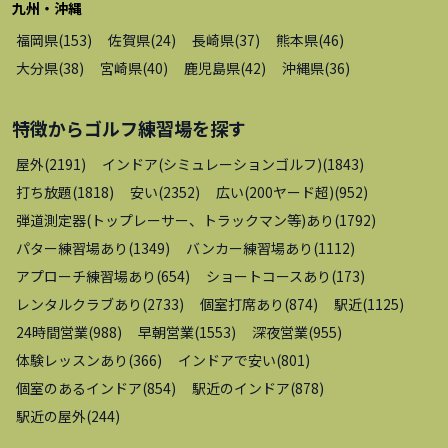
九州・沖縄
福岡県
(
153
)
佐賀県
(
24
)
長崎県
(
37
)
熊本県
(
46
)
大分県
(
38
)
宮崎県
(
40
)
鹿児島県
(
42
)
沖縄県
(
36
)
特徴から
ゴルフ練習場
を探す
屋外
(
2191
)
インドア(シミュレーションゴルフ)
(
1843
)
打ち放題
(
1818
)
安い
(
2352
)
広い(200ヤード超)
(
952
)
弾道測定器(トップレーサー、トラックマン等)あり
(
1792
)
パター練習場あり
(
1349
)
バンカー練習場あり
(
1112
)
アプローチ練習場あり
(
654
)
ショートコースあり
(
173
)
レンタルクラブあり
(
2733
)
個室打席あり
(
874
)
駅近
(
1125
)
24時間営業
(
988
)
早朝営業
(
1553
)
深夜営業
(
955
)
体験レッスンあり
(
366
)
インドアで安い
(
801
)
個室のあるインドア
(
854
)
駅近のインドア
(
878
)
駅近の屋外
(
244
)