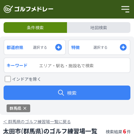
条件検索
地図検索
都道府県
特徴
選択する
選択する
キーワード
インドアを除く
検索
群馬県
＜
群馬県のゴルフ練習場一覧に戻る
太田市(群馬県)のゴルフ練習場一覧
6
検索結果
件