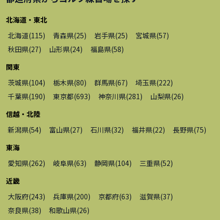
北海道・東北
北海道
(
115
)
青森県
(
25
)
岩手県
(
25
)
宮城県
(
57
)
秋田県
(
27
)
山形県
(
24
)
福島県
(
58
)
関東
茨城県
(
104
)
栃木県
(
80
)
群馬県
(
67
)
埼玉県
(
222
)
千葉県
(
190
)
東京都
(
693
)
神奈川県
(
281
)
山梨県
(
26
)
信越・北陸
新潟県
(
54
)
富山県
(
27
)
石川県
(
32
)
福井県
(
22
)
長野県
(
75
)
東海
愛知県
(
262
)
岐阜県
(
63
)
静岡県
(
104
)
三重県
(
52
)
近畿
大阪府
(
243
)
兵庫県
(
200
)
京都府
(
63
)
滋賀県
(
37
)
奈良県
(
38
)
和歌山県
(
26
)