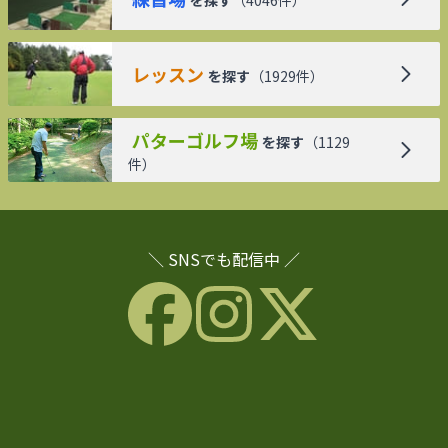
を探す
（
4046
件）
レッスン
を探す
（
1929
件）
パターゴルフ場
を探す
（
1129
件）
＼ SNSでも配信中 ／