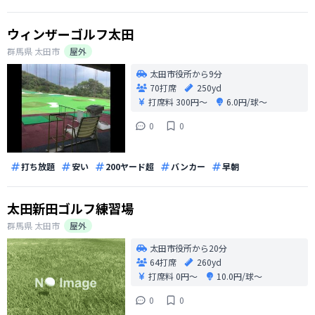
ウィンザーゴルフ太田
群馬県
太田市
屋外
太田市役所から9分
70打席
250yd
打席料
300円〜
6.0円/球〜
0
0
打ち放題
安い
200ヤード超
バンカー
早朝
太田新田ゴルフ練習場
群馬県
太田市
屋外
太田市役所から20分
64打席
260yd
打席料
0円〜
10.0円/球〜
0
0