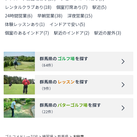
レンタルクラブあり
(
18
)
個室打席あり
(
7
)
駅近
(
5
)
24時間営業
(
6
)
早朝営業
(
38
)
深夜営業
(
15
)
体験レッスンあり
(
1
)
インドアで安い
(
5
)
個室のあるインドア
(
7
)
駅近のインドア
(
2
)
駅近の屋外
(
3
)
群馬県
の
ゴルフ場
を探す
（
64
件）
群馬県
の
レッスン
を探す
（
9
件）
群馬県
の
パターゴルフ場
を探す
（
22
件）
ゴルフメドレーTOP
>
練習場
>
群馬県
>
太田市