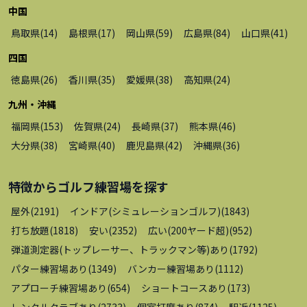
中国
鳥取県
(
14
)
島根県
(
17
)
岡山県
(
59
)
広島県
(
84
)
山口県
(
41
)
四国
徳島県
(
26
)
香川県
(
35
)
愛媛県
(
38
)
高知県
(
24
)
九州・沖縄
福岡県
(
153
)
佐賀県
(
24
)
長崎県
(
37
)
熊本県
(
46
)
大分県
(
38
)
宮崎県
(
40
)
鹿児島県
(
42
)
沖縄県
(
36
)
特徴から
ゴルフ練習場
を探す
屋外
(
2191
)
インドア(シミュレーションゴルフ)
(
1843
)
打ち放題
(
1818
)
安い
(
2352
)
広い(200ヤード超)
(
952
)
弾道測定器(トップレーサー、トラックマン等)あり
(
1792
)
パター練習場あり
(
1349
)
バンカー練習場あり
(
1112
)
アプローチ練習場あり
(
654
)
ショートコースあり
(
173
)