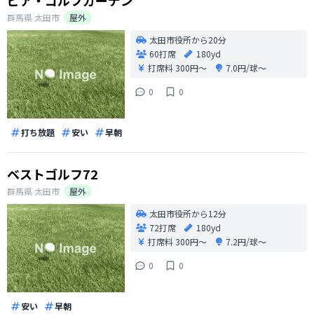
ピア・ゴルフガーデン
群馬県
太田市
屋外
太田市役所から20分
60打席
180yd
打席料
300円〜
7.0円/球〜
0
0
打ち放題
安い
早朝
ベストゴルフ72
群馬県
太田市
屋外
太田市役所から12分
72打席
180yd
打席料
300円〜
7.2円/球〜
0
0
安い
早朝