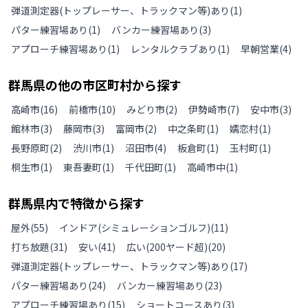
弾道測定器(トップレーサー、トラックマン等)あり
(
1
)
パター練習場あり
(
1
)
バンカー練習場あり
(
3
)
アプローチ練習場あり
(
1
)
レンタルクラブあり
(
1
)
早朝営業
(
4
)
群馬県
の
他の
市区町村から探す
高崎市
(
16
)
前橋市
(
10
)
みどり市
(
2
)
伊勢崎市
(
7
)
安中市
(
3
)
館林市
(
3
)
藤岡市
(
3
)
富岡市
(
2
)
中之条町
(
1
)
嬬恋村
(
1
)
長野原町
(
2
)
渋川市
(
1
)
沼田市
(
4
)
板倉町
(
1
)
玉村町
(
1
)
桐生市
(
1
)
東吾妻町
(
1
)
千代田町
(
1
)
高崎市中
(
1
)
群馬県
内で特徴から探す
屋外
(
55
)
インドア(シミュレーションゴルフ)
(
11
)
打ち放題
(
31
)
安い
(
41
)
広い(200ヤード超)
(
20
)
弾道測定器(トップレーサー、トラックマン等)あり
(
17
)
パター練習場あり
(
24
)
バンカー練習場あり
(
23
)
アプローチ練習場あり
(
15
)
ショートコースあり
(
3
)