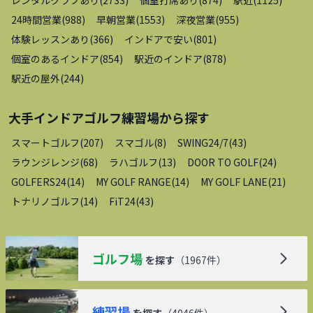
レンタルクラブあり
(
2733
)
個室打席あり
(
874
)
駅近
(
1125
)
24時間営業
(
988
)
早朝営業
(
1553
)
深夜営業
(
955
)
体験レッスンあり
(
366
)
インドアで安い
(
801
)
個室のあるインドア
(
854
)
駅近のインドア
(
878
)
駅近の屋外
(
244
)
大手インドアゴルフ練習場
から探す
スマートゴルフ
(
207
)
スマゴル
(
8
)
SWING24/7
(
43
)
ラウンジレンジ
(
68
)
ラハゴルフ
(
13
)
DOOR TO GOLF
(
24
)
GOLFERS24
(
14
)
MY GOLF RANGE
(
14
)
MY GOLF LANE
(
21
)
トナリノゴルフ
(
14
)
FiT24
(
43
)
ゴルフ場
を探す
（
1967
件）
練習場