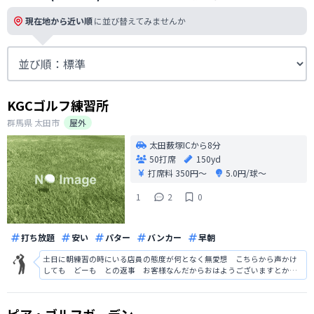
現在地から近い順
に並び替えてみませんか
KGCゴルフ練習所
群馬県
太田市
屋外
太田薮塚ICから8分
50打席
150yd
打席料
350円〜
5.0円/球〜
1
2
0
打ち放題
安い
パター
バンカー
早朝
土日に朝練習の時にいる店員の態度が何となく無愛想 こちらから声かけ
しても どーも との返事 お客様なんだからおはようございますとかい
らっしゃいませ 有難うございますは客商売だから当たり前 態度改めて
下さい。