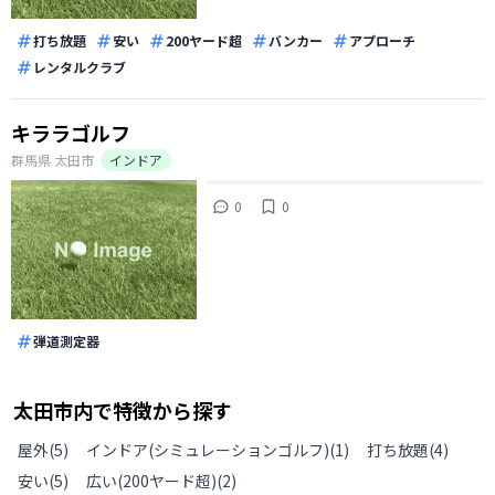
打ち放題
安い
200ヤード超
バンカー
アプローチ
レンタルクラブ
キララゴルフ
群馬県
太田市
インドア
0
0
弾道測定器
太田市
内で特徴から探す
屋外
(
5
)
インドア(シミュレーションゴルフ)
(
1
)
打ち放題
(
4
)
安い
(
5
)
広い(200ヤード超)
(
2
)