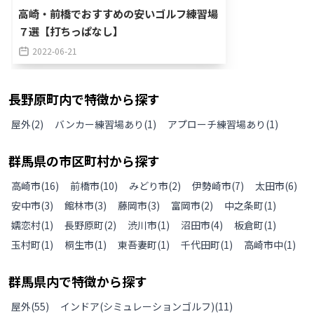
高崎・前橋でおすすめの安いゴルフ練習場
７選【打ちっぱなし】
2022-06-21
長野原町
内で特徴から探す
屋外
(
2
)
バンカー練習場あり
(
1
)
アプローチ練習場あり
(
1
)
群馬県
の
市区町村から探す
高崎市
(
16
)
前橋市
(
10
)
みどり市
(
2
)
伊勢崎市
(
7
)
太田市
(
6
)
安中市
(
3
)
館林市
(
3
)
藤岡市
(
3
)
富岡市
(
2
)
中之条町
(
1
)
嬬恋村
(
1
)
長野原町
(
2
)
渋川市
(
1
)
沼田市
(
4
)
板倉町
(
1
)
玉村町
(
1
)
桐生市
(
1
)
東吾妻町
(
1
)
千代田町
(
1
)
高崎市中
(
1
)
群馬県
内で特徴から探す
屋外
(
55
)
インドア(シミュレーションゴルフ)
(
11
)