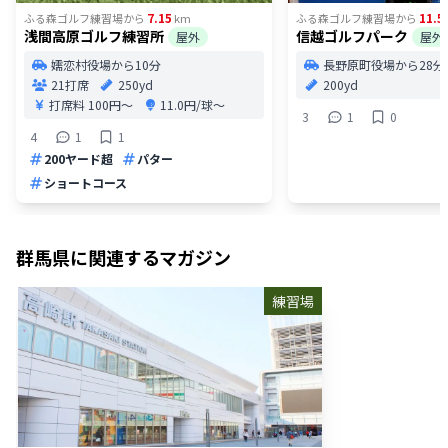
7.15
11.5
ふる森ゴルフ練習場
から
km
ふる森ゴルフ練習場
から
浅間高原ゴルフ練習所
信越ゴルフパーク
屋外
屋外
嬬恋村役場から10分
長野原町役場から28分
21打席
250yd
200yd
打席料
100円〜
11.0円/球〜
3
1
0
4
1
1
200ヤード超
パター
ショートコース
群馬県
に関連するマガジン
練習場