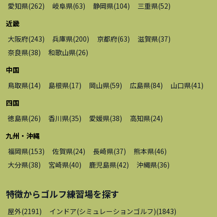
愛知県
(
262
)
岐阜県
(
63
)
静岡県
(
104
)
三重県
(
52
)
近畿
大阪府
(
243
)
兵庫県
(
200
)
京都府
(
63
)
滋賀県
(
37
)
奈良県
(
38
)
和歌山県
(
26
)
中国
鳥取県
(
14
)
島根県
(
17
)
岡山県
(
59
)
広島県
(
84
)
山口県
(
41
)
四国
徳島県
(
26
)
香川県
(
35
)
愛媛県
(
38
)
高知県
(
24
)
九州・沖縄
福岡県
(
153
)
佐賀県
(
24
)
長崎県
(
37
)
熊本県
(
46
)
大分県
(
38
)
宮崎県
(
40
)
鹿児島県
(
42
)
沖縄県
(
36
)
特徴から
ゴルフ練習場
を探す
屋外
(
2191
)
インドア(シミュレーションゴルフ)
(
1843
)