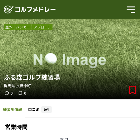
屋外
バンカー
アプローチ
ふる森ゴルフ練習場
群馬県
長野原町
0
0
練習場情報
口コミ
0
件
営業時間
平日
-