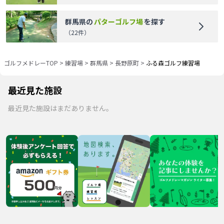
群馬県
の
パターゴルフ場
を探す
（
22
件）
ゴルフメドレーTOP
>
練習場
>
群馬県
>
長野原町
>
ふる森ゴルフ練習場
最近見た施設
最近見た施設はまだありません。