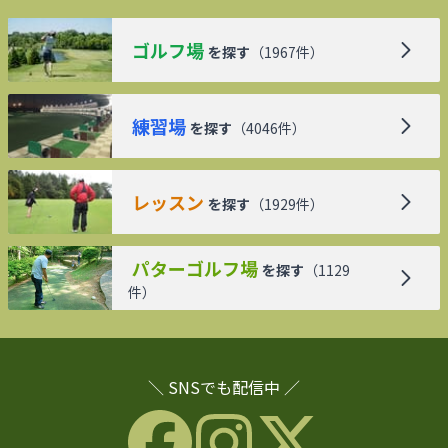
ゴルフ場
を探す
（
1967
件）
練習場
を探す
（
4046
件）
レッスン
を探す
（
1929
件）
パターゴルフ場
を探す
（
1129
件）
＼ SNSでも配信中 ／