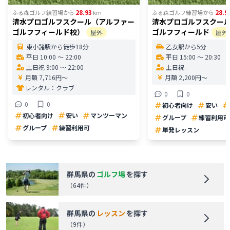
28.93
28.9
ふる森ゴルフ練習場
から
km
ふる森ゴルフ練習場
から
清水プロゴルフスクール（アルファー
清水プロゴルフスクー
ゴルフフィールド校）
ゴルフフィールド
屋外
屋外
東小諸駅から徒歩18分
乙女駅から5分
平日 10:00 〜 22:00
平日 15:00 〜 20:30
土日祝 9:00 〜 22:00
土日祝 -
月額 7,716円〜
月額 2,200円〜
レンタル：
クラブ
0
0
0
0
初心者向け
安い
初心者向け
安い
マンツーマン
グループ
練習利用可
グループ
練習利用可
単発レッスン
群馬県
の
ゴルフ場
を探す
（
64
件）
群馬県
の
レッスン
を探す
（
9
件）