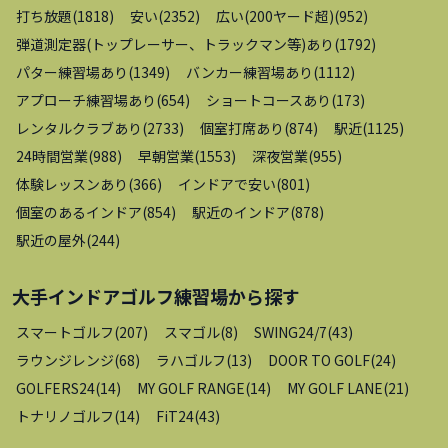
打ち放題
(
1818
)
安い
(
2352
)
広い(200ヤード超)
(
952
)
弾道測定器(トップレーサー、トラックマン等)あり
(
1792
)
パター練習場あり
(
1349
)
バンカー練習場あり
(
1112
)
アプローチ練習場あり
(
654
)
ショートコースあり
(
173
)
レンタルクラブあり
(
2733
)
個室打席あり
(
874
)
駅近
(
1125
)
24時間営業
(
988
)
早朝営業
(
1553
)
深夜営業
(
955
)
体験レッスンあり
(
366
)
インドアで安い
(
801
)
個室のあるインドア
(
854
)
駅近のインドア
(
878
)
駅近の屋外
(
244
)
大手インドアゴルフ練習場
から探す
スマートゴルフ
(
207
)
スマゴル
(
8
)
SWING24/7
(
43
)
ラウンジレンジ
(
68
)
ラハゴルフ
(
13
)
DOOR TO GOLF
(
24
)
GOLFERS24
(
14
)
MY GOLF RANGE
(
14
)
MY GOLF LANE
(
21
)
トナリノゴルフ
(
14
)
FiT24
(
43
)