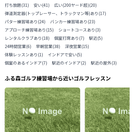
打ち放題
(
31
)
安い
(
41
)
広い(200ヤード超)
(
20
)
弾道測定器(トップレーサー、トラックマン等)あり
(
17
)
パター練習場あり
(
24
)
バンカー練習場あり
(
23
)
アプローチ練習場あり
(
15
)
ショートコースあり
(
3
)
レンタルクラブあり
(
18
)
個室打席あり
(
7
)
駅近
(
5
)
24時間営業
(
6
)
早朝営業
(
38
)
深夜営業
(
15
)
体験レッスンあり
(
1
)
インドアで安い
(
5
)
個室のあるインドア
(
7
)
駅近のインドア
(
2
)
駅近の屋外
(
3
)
ふる森ゴルフ練習場
から近いゴルフレッスン