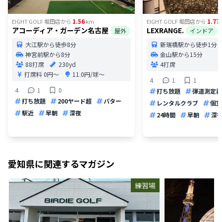
1.56
1.77
EIGHT GOLF 堀田店
から
km
EIGHT GOLF 堀田店
から
アコーディア・ガーデン名古屋
LEXRANGE.
屋外
インドア
大江駅から徒歩8分
新瑞橋駅から徒歩1分
神宮前駅から8分
金山駅から15分
88打席
230yd
4打席
打席料
0円〜
11.0円/球〜
4
1
1
4
1
0
打ち放題
弾道測定器
打ち放題
200ヤード超
パター
レンタルクラブ
個室
駅近
早朝
深夜
24時間
早朝
深
愛知県
に関連するマガジン
練習場