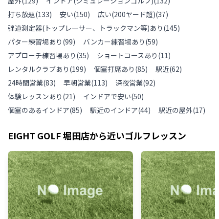
屋外
(
129
)
インドア(シミュレーションゴルフ)
(
132
)
打ち放題
(
133
)
安い
(
150
)
広い(200ヤード超)
(
37
)
弾道測定器(トップレーサー、トラックマン等)あり
(
145
)
パター練習場あり
(
99
)
バンカー練習場あり
(
59
)
アプローチ練習場あり
(
35
)
ショートコースあり
(
11
)
レンタルクラブあり
(
199
)
個室打席あり
(
85
)
駅近
(
62
)
24時間営業
(
83
)
早朝営業
(
113
)
深夜営業
(
92
)
体験レッスンあり
(
21
)
インドアで安い
(
50
)
個室のあるインドア
(
85
)
駅近のインドア
(
44
)
駅近の屋外
(
17
)
EIGHT GOLF 堀田店
から近いゴルフレッスン