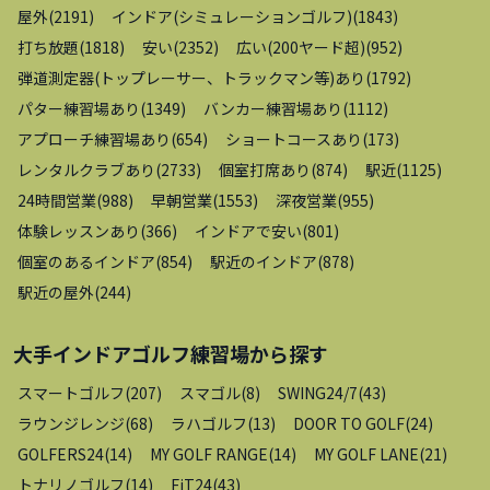
屋外
(
2191
)
インドア(シミュレーションゴルフ)
(
1843
)
打ち放題
(
1818
)
安い
(
2352
)
広い(200ヤード超)
(
952
)
弾道測定器(トップレーサー、トラックマン等)あり
(
1792
)
パター練習場あり
(
1349
)
バンカー練習場あり
(
1112
)
アプローチ練習場あり
(
654
)
ショートコースあり
(
173
)
レンタルクラブあり
(
2733
)
個室打席あり
(
874
)
駅近
(
1125
)
24時間営業
(
988
)
早朝営業
(
1553
)
深夜営業
(
955
)
体験レッスンあり
(
366
)
インドアで安い
(
801
)
個室のあるインドア
(
854
)
駅近のインドア
(
878
)
駅近の屋外
(
244
)
大手インドアゴルフ練習場
から探す
スマートゴルフ
(
207
)
スマゴル
(
8
)
SWING24/7
(
43
)
ラウンジレンジ
(
68
)
ラハゴルフ
(
13
)
DOOR TO GOLF
(
24
)
GOLFERS24
(
14
)
MY GOLF RANGE
(
14
)
MY GOLF LANE
(
21
)
トナリノゴルフ
(
14
)
FiT24
(
43
)