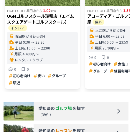
1.02
1.56
EIGHT GOLF 堀田店
から
km
EIGHT GOLF 堀田店
から
UGMゴルフスクール瑞穂店（エイム
アコーディア・ゴルフ
スクエアゲートゴルフスクール）
屋
屋外
インドア
大江駅から徒歩8分
堀田駅から徒歩3分
平日 6:00 〜 23:59
平日 9:30 〜 23:30
土日祝 6:00 〜 23:59
土日祝 10:00 〜 22:00
月額 7,700円〜
月額 4,400円〜
0
0
レンタル：
クラブ
初心者向け
女性コー
0
0
グループ
練習利用可
初心者向け
安い
グループ
駅近
愛知県
の
ゴルフ場
を探す
（
39
件）
愛知県
の
レッスン
を探す