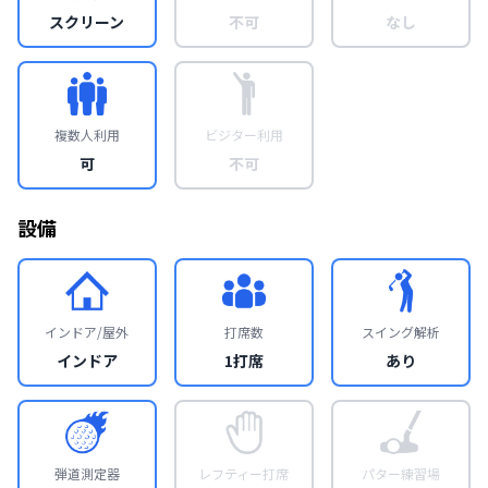
スクリーン
不可
なし
複数人利用
ビジター利用
可
不可
設備
インドア/屋外
打席数
スイング解析
インドア
1打席
あり
弾道測定器
レフティー打席
パター練習場