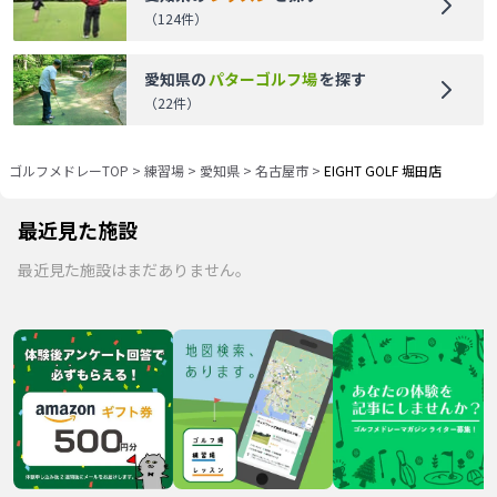
（
124
件）
愛知県
の
パターゴルフ場
を探す
（
22
件）
ゴルフメドレーTOP
>
練習場
>
愛知県
>
名古屋市
>
EIGHT GOLF 堀田店
最近見た施設
最近見た施設はまだありません。