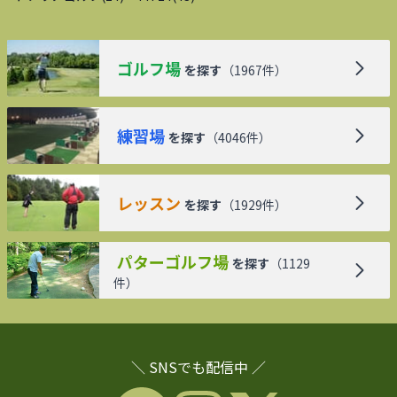
ゴルフ場
を探す
（
1967
件）
練習場
を探す
（
4046
件）
レッスン
を探す
（
1929
件）
パターゴルフ場
を探す
（
1129
件）
＼ SNSでも配信中 ／