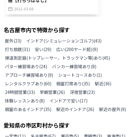
2021-03-08
名古屋市
内で特徴から探す
屋外
(
23
)
インドア(シミュレーションゴルフ)
(
43
)
打ち放題
(
31
)
安い
(
29
)
広い(200ヤード超)
(
9
)
弾道測定器(トップレーサー、トラックマン等)あり
(
45
)
パター練習場あり
(
24
)
バンカー練習場あり
(
8
)
アプローチ練習場あり
(
9
)
ショートコースあり
(
1
)
レンタルクラブあり
(
60
)
個室打席あり
(
35
)
駅近
(
36
)
24時間営業
(
33
)
早朝営業
(
26
)
深夜営業
(
23
)
体験レッスンあり
(
8
)
インドアで安い
(
17
)
個室のあるインドア
(
35
)
駅近のインドア
(
26
)
駅近の屋外
(
9
)
愛知県
の
市区町村から探す
一宮市
(
11
)
名古屋市
(
67
)
瀬戸市
(
5
)
豊明市
(
3
)
東海市
(
1
)