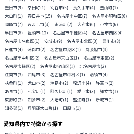
豊田市
(
9
)
幸田町
(
1
)
刈谷市
(
5
)
長久手市
(
4
)
豊山町
(
1
)
大口町
(
1
)
春日井市
(
15
)
名古屋市中区
(
7
)
名古屋市昭和区
(
6
)
岡崎市
(
7
)
みよし市
(
3
)
東浦町
(
2
)
大府市
(
6
)
小牧市
(
6
)
半田市
(
6
)
豊橋市
(
12
)
名古屋市千種区
(
4
)
名古屋市西区
(
4
)
名古屋市名東区
(
1
)
安城市
(
9
)
名古屋市北区
(
3
)
豊川市
(
3
)
日進市
(
4
)
蒲郡市
(
2
)
名古屋市港区
(
1
)
尾張旭市
(
3
)
名古屋市中川区
(
2
)
名古屋市天白区
(
1
)
名古屋市東区
(
2
)
名古屋市緑区
(
2
)
名古屋市守山区
(
1
)
北名古屋市
(
3
)
江南市
(
3
)
西尾市
(
3
)
名古屋市中村区
(
1
)
清須市
(
4
)
扶桑町
(
1
)
犬山市
(
2
)
津島市
(
2
)
稲沢市
(
4
)
弥富市
(
2
)
あま市
(
1
)
七宝町
(
1
)
阿久比町
(
1
)
愛西市
(
3
)
知立市
(
1
)
東郷町
(
2
)
知多市
(
2
)
大治町
(
1
)
蟹江町
(
1
)
新城市
(
1
)
知多郡
(
1
)
丹羽郡大口町
(
1
)
田原市
(
1
)
愛知県
内で特徴から探す