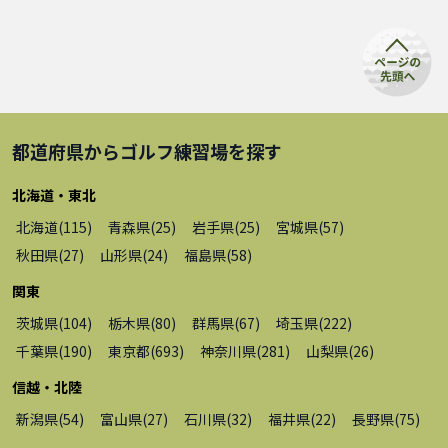
都道府県から
ゴルフ練習場
を探す
北海道・東北
北海道
(
115
)
青森県
(
25
)
岩手県
(
25
)
宮城県
(
57
)
秋田県
(
27
)
山形県
(
24
)
福島県
(
58
)
関東
茨城県
(
104
)
栃木県
(
80
)
群馬県
(
67
)
埼玉県
(
222
)
千葉県
(
190
)
東京都
(
693
)
神奈川県
(
281
)
山梨県
(
26
)
信越・北陸
新潟県
(
54
)
富山県
(
27
)
石川県
(
32
)
福井県
(
22
)
長野県
(
75
)