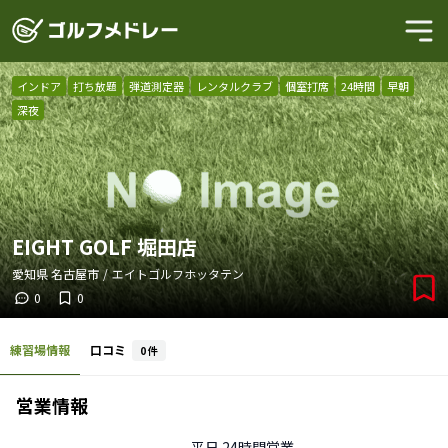
インドア
打ち放題
弾道測定器
レンタルクラブ
個室打席
24時間
早朝
深夜
EIGHT GOLF 堀田店
愛知県
名古屋市
/
エイトゴルフホッタテン
0
0
練習場情報
口コミ
0
件
営業情報
平日
24時間営業