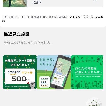
（
22
件）
ゴルフメドレーTOP
>
練習場
>
愛知県
>
名古屋市
>
マイスター玄玄ゴルフ倶楽
部
最近見た施設
最近見た施設はまだありません。