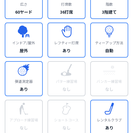
広さ
打席数
階数
60ヤード
36打席
3階建て
インドア/屋外
レフティー打席
ティーアップ方法
屋外
あり
自動
弾道測定器
パター練習場
バンカー練習場
あり
なし
なし
アプローチ練習場
ショートコース
レンタルクラブ
なし
なし
あり