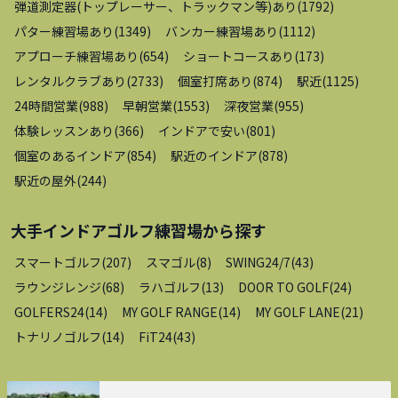
弾道測定器(トップレーサー、トラックマン等)あり
(
1792
)
パター練習場あり
(
1349
)
バンカー練習場あり
(
1112
)
アプローチ練習場あり
(
654
)
ショートコースあり
(
173
)
レンタルクラブあり
(
2733
)
個室打席あり
(
874
)
駅近
(
1125
)
24時間営業
(
988
)
早朝営業
(
1553
)
深夜営業
(
955
)
体験レッスンあり
(
366
)
インドアで安い
(
801
)
個室のあるインドア
(
854
)
駅近のインドア
(
878
)
駅近の屋外
(
244
)
大手インドアゴルフ練習場
から探す
スマートゴルフ
(
207
)
スマゴル
(
8
)
SWING24/7
(
43
)
ラウンジレンジ
(
68
)
ラハゴルフ
(
13
)
DOOR TO GOLF
(
24
)
GOLFERS24
(
14
)
MY GOLF RANGE
(
14
)
MY GOLF LANE
(
21
)
トナリノゴルフ
(
14
)
FiT24
(
43
)