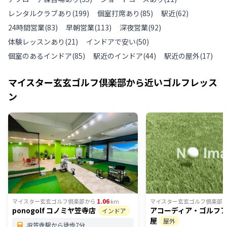
レンタルクラブあり
(
199
)
個室打席あり
(
85
)
駅近
(
62
)
24時間営業
(
83
)
早朝営業
(
113
)
深夜営業
(
92
)
体験レッスンあり
(
21
)
インドアで安い
(
50
)
個室のあるインドア
(
85
)
駅近のインドア
(
44
)
駅近の屋外
(
17
)
マイスター玄玄ゴルフ倶楽部
から近いゴルフレッス
ン
1.06
マイスター玄玄ゴルフ倶楽部
から
km
マイスター玄玄ゴルフ倶楽部
ponogolf コノミヤ笠寺店
アコーディア・ゴルフ
インドア
屋
屋外
JR笠寺駅から徒歩7分