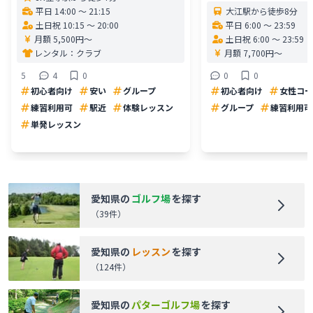
平日 14:00 〜 21:15
大江駅から徒歩8分
土日祝 10:15 〜 20:00
平日 6:00 〜 23:59
月額 5,500円〜
土日祝 6:00 〜 23:59
レンタル：
クラブ
月額 7,700円〜
5
4
0
0
0
初心者向け
安い
グループ
初心者向け
女性コー
練習利用可
駅近
体験レッスン
グループ
練習利用可
単発レッスン
愛知県
の
ゴルフ場
を探す
（
39
件）
愛知県
の
レッスン
を探す
（
124
件）
愛知県
の
パターゴルフ場
を探す