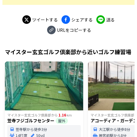
ツイートする
シェアする
送る
URLをコピーする
マイスター玄玄ゴルフ倶楽部
から近いゴルフ練習場
1.16
マイスター玄玄ゴルフ倶楽部
から
km
マイスター玄玄ゴルフ倶楽部
笠寺フジゴルフセンター
アコーディア・ガーデ
屋外
笠寺駅から徒歩3分
大江駅から徒歩8分
14打席
50yd
神宮前駅から8分