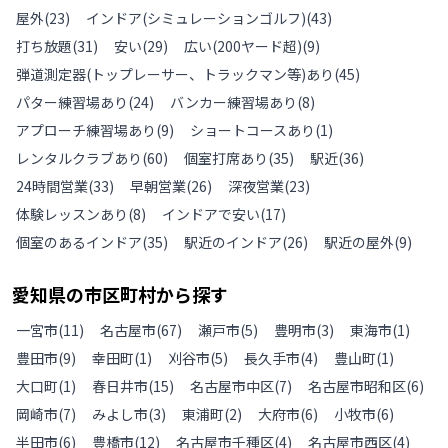
屋外
(
23
)
インドア(シミュレーションゴルフ)
(
43
)
打ち放題
(
31
)
安い
(
29
)
広い(200ヤード超)
(
9
)
弾道測定器(トップレーサー、トラックマン等)あり
(
45
)
パター練習場あり
(
24
)
バンカー練習場あり
(
8
)
アプローチ練習場あり
(
9
)
ショートコースあり
(
1
)
レンタルクラブあり
(
60
)
個室打席あり
(
35
)
駅近
(
36
)
24時間営業
(
33
)
早朝営業
(
26
)
深夜営業
(
23
)
体験レッスンあり
(
8
)
インドアで安い
(
17
)
個室のあるインドア
(
35
)
駅近のインドア
(
26
)
駅近の屋外
(
9
)
愛知県
の
市区町村から探す
一宮市
(
11
)
名古屋市
(
67
)
瀬戸市
(
5
)
豊明市
(
3
)
東海市
(
1
)
豊田市
(
9
)
幸田町
(
1
)
刈谷市
(
5
)
長久手市
(
4
)
豊山町
(
1
)
大口町
(
1
)
春日井市
(
15
)
名古屋市中区
(
7
)
名古屋市昭和区
(
6
)
岡崎市
(
7
)
みよし市
(
3
)
東浦町
(
2
)
大府市
(
6
)
小牧市
(
6
)
半田市
(
6
)
豊橋市
(
12
)
名古屋市千種区
(
4
)
名古屋市西区
(
4
)