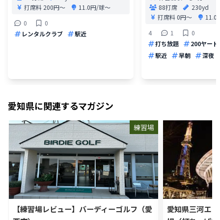
打席料
200円〜
11.0円/球〜
88打席
230yd
打席料
0円〜
11.
0
0
4
1
0
レンタルクラブ
駅近
打ち放題
200ヤード
駅近
早朝
深夜
愛知県
に関連するマガジン
練習場
【練習場レビュー】バーディーゴルフ（愛
愛知県三河エリ