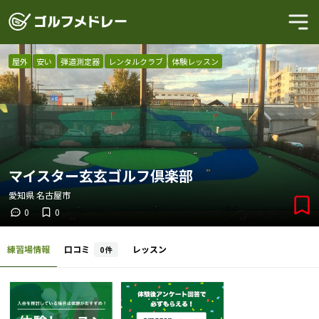
屋外
安い
弾道測定器
レンタルクラブ
体験レッスン
マイスター玄玄ゴルフ倶楽部
愛知県
名古屋市
0
0
練習場情報
口コミ
レッスン
0
件