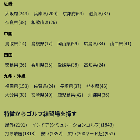
近畿
大阪府
(
243
)
兵庫県
(
200
)
京都府
(
63
)
滋賀県
(
37
)
奈良県
(
38
)
和歌山県
(
26
)
中国
鳥取県
(
14
)
島根県
(
17
)
岡山県
(
59
)
広島県
(
84
)
山口県
(
41
)
四国
徳島県
(
26
)
香川県
(
35
)
愛媛県
(
38
)
高知県
(
24
)
九州・沖縄
福岡県
(
153
)
佐賀県
(
24
)
長崎県
(
37
)
熊本県
(
46
)
大分県
(
38
)
宮崎県
(
40
)
鹿児島県
(
42
)
沖縄県
(
36
)
特徴から
ゴルフ練習場
を探す
屋外
(
2191
)
インドア(シミュレーションゴルフ)
(
1843
)
打ち放題
(
1818
)
安い
(
2352
)
広い(200ヤード超)
(
952
)