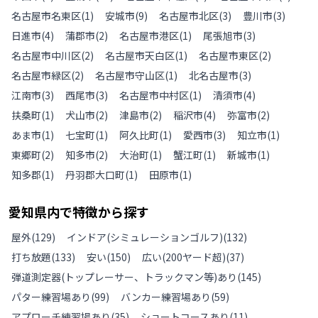
名古屋市名東区
(
1
)
安城市
(
9
)
名古屋市北区
(
3
)
豊川市
(
3
)
日進市
(
4
)
蒲郡市
(
2
)
名古屋市港区
(
1
)
尾張旭市
(
3
)
名古屋市中川区
(
2
)
名古屋市天白区
(
1
)
名古屋市東区
(
2
)
名古屋市緑区
(
2
)
名古屋市守山区
(
1
)
北名古屋市
(
3
)
江南市
(
3
)
西尾市
(
3
)
名古屋市中村区
(
1
)
清須市
(
4
)
扶桑町
(
1
)
犬山市
(
2
)
津島市
(
2
)
稲沢市
(
4
)
弥富市
(
2
)
あま市
(
1
)
七宝町
(
1
)
阿久比町
(
1
)
愛西市
(
3
)
知立市
(
1
)
東郷町
(
2
)
知多市
(
2
)
大治町
(
1
)
蟹江町
(
1
)
新城市
(
1
)
知多郡
(
1
)
丹羽郡大口町
(
1
)
田原市
(
1
)
愛知県
内で特徴から探す
屋外
(
129
)
インドア(シミュレーションゴルフ)
(
132
)
打ち放題
(
133
)
安い
(
150
)
広い(200ヤード超)
(
37
)
弾道測定器(トップレーサー、トラックマン等)あり
(
145
)
パター練習場あり
(
99
)
バンカー練習場あり
(
59
)
アプローチ練習場あり
(
35
)
ショートコースあり
(
11
)