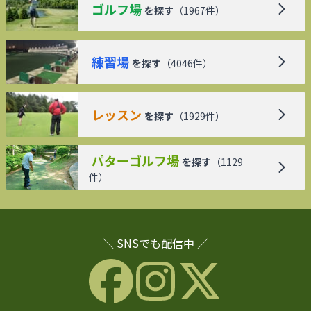
ゴルフ場
を探す
（
1967
件）
練習場
を探す
（
4046
件）
レッスン
を探す
（
1929
件）
パターゴルフ場
を探す
（
1129
件）
＼ SNSでも配信中 ／