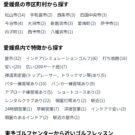
愛媛県
の
市区町村から探す
松山市
(
14
)
宇和島市
(
2
)
西条市
(
3
)
四国中央市
(
3
)
今治市
(
4
)
大洲市
(
2
)
新居浜市
(
3
)
愛南町
(
2
)
伊予市
(
1
)
内子町
(
1
)
西予市
(
2
)
八幡浜市
(
1
)
愛媛県
内で特徴から探す
屋外
(
32
)
インドア(シミュレーションゴルフ)
(
6
)
打ち放題
(
16
)
安い
(
20
)
広い(200ヤード超)
(
7
)
弾道測定器(トップレーサー、トラックマン等)あり
(
5
)
パター練習場あり
(
10
)
バンカー練習場あり
(
9
)
アプローチ練習場あり
(
5
)
ショートコースあり
(
2
)
レンタルクラブあり
(
22
)
個室打席あり
(
2
)
駅近
(
1
)
24時間営業
(
1
)
早朝営業
(
7
)
深夜営業
(
1
)
インドアで安い
(
3
)
個室のあるインドア
(
2
)
駅近の屋外
(
1
)
東予ゴルフセンター
から近いゴルフレッスン