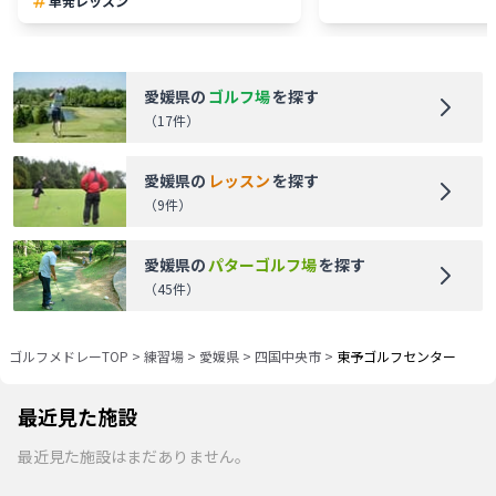
単発レッスン
愛媛県
の
ゴルフ場
を探す
（
17
件）
愛媛県
の
レッスン
を探す
（
9
件）
愛媛県
の
パターゴルフ場
を探す
（
45
件）
ゴルフメドレーTOP
>
練習場
>
愛媛県
>
四国中央市
>
東予ゴルフセンター
最近見た施設
最近見た施設はまだありません。