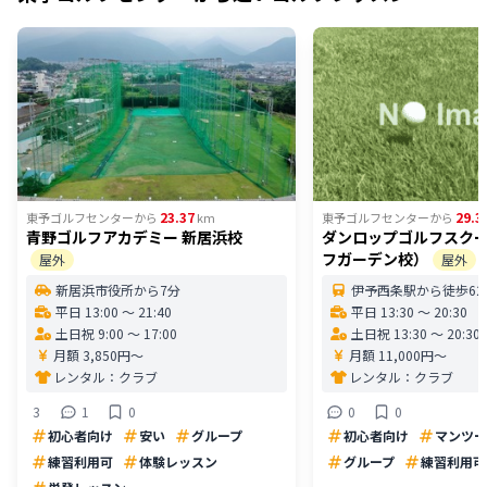
23.37
29.3
東予ゴルフセンター
から
km
東予ゴルフセンター
から
青野ゴルフアカデミー 新居浜校
ダンロップゴルフスク
フガーデン校）
屋外
屋外
新居浜市役所から7分
伊予西条駅から徒歩62
平日 13:00 〜 21:40
平日 13:30 〜 20:30
土日祝 9:00 〜 17:00
土日祝 13:30 〜 20:30
月額 3,850円〜
月額 11,000円〜
レンタル：
クラブ
レンタル：
クラブ
3
1
0
0
0
初心者向け
安い
グループ
初心者向け
マンツー
練習利用可
体験レッスン
グループ
練習利用可