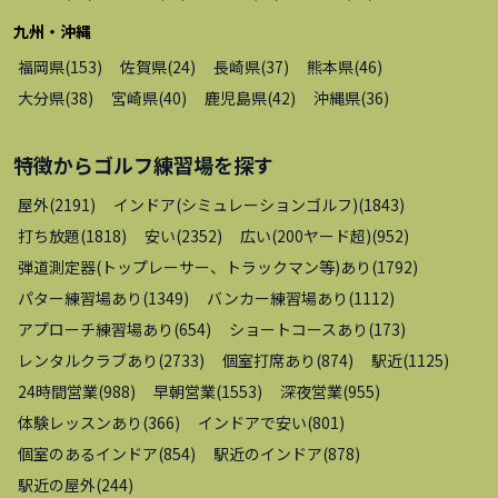
九州・沖縄
福岡県
(
153
)
佐賀県
(
24
)
長崎県
(
37
)
熊本県
(
46
)
大分県
(
38
)
宮崎県
(
40
)
鹿児島県
(
42
)
沖縄県
(
36
)
特徴から
ゴルフ練習場
を探す
屋外
(
2191
)
インドア(シミュレーションゴルフ)
(
1843
)
打ち放題
(
1818
)
安い
(
2352
)
広い(200ヤード超)
(
952
)
弾道測定器(トップレーサー、トラックマン等)あり
(
1792
)
パター練習場あり
(
1349
)
バンカー練習場あり
(
1112
)
アプローチ練習場あり
(
654
)
ショートコースあり
(
173
)
レンタルクラブあり
(
2733
)
個室打席あり
(
874
)
駅近
(
1125
)
24時間営業
(
988
)
早朝営業
(
1553
)
深夜営業
(
955
)
体験レッスンあり
(
366
)
インドアで安い
(
801
)
個室のあるインドア
(
854
)
駅近のインドア
(
878
)
駅近の屋外
(
244
)