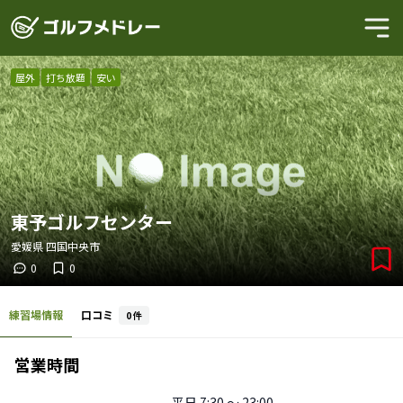
屋外
打ち放題
安い
東予ゴルフセンター
愛媛県
四国中央市
0
0
練習場情報
口コミ
0
件
営業時間
平日
7:30 〜 23:00