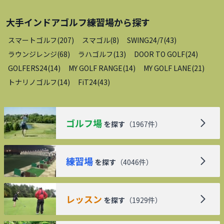
大手インドアゴルフ練習場
から探す
スマートゴルフ
(
207
)
スマゴル
(
8
)
SWING24/7
(
43
)
ラウンジレンジ
(
68
)
ラハゴルフ
(
13
)
DOOR TO GOLF
(
24
)
GOLFERS24
(
14
)
MY GOLF RANGE
(
14
)
MY GOLF LANE
(
21
)
トナリノゴルフ
(
14
)
FiT24
(
43
)
ゴルフ場
を探す
（
1967
件）
練習場
を探す
（
4046
件）
レッスン
を探す
（
1929
件）