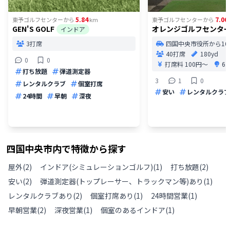
5.84
7.06
東予ゴルフセンター
から
km
東予ゴルフセンター
から
GEN'S GOLF
オレンジゴルフセンタ
インドア
3打席
四国中央市役所から16
40打席
180yd
0
0
打席料
100円〜
6
打ち放題
弾道測定器
3
1
0
レンタルクラブ
個室打席
安い
レンタルクラブ
24時間
早朝
深夜
四国中央市
内で特徴から探す
屋外
(
2
)
インドア(シミュレーションゴルフ)
(
1
)
打ち放題
(
2
)
安い
(
2
)
弾道測定器(トップレーサー、トラックマン等)あり
(
1
)
レンタルクラブあり
(
2
)
個室打席あり
(
1
)
24時間営業
(
1
)
早朝営業
(
2
)
深夜営業
(
1
)
個室のあるインドア
(
1
)