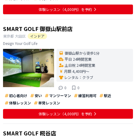
体験レッスン
（4,000円）
を予約
SMART GOLF 御嶽山駅前店
東京都
大田区
インドア
Design Your Golf Life
御嶽山駅から徒歩1分
平日 24時間営業
土日祝 24時間営業
月額 4,400円〜
レンタル：
クラブ
0
0
初心者向け
安い
マンツーマン
練習利用可
駅近
体験レッスン
単発レッスン
体験レッスン
（4,000円）
を予約
SMART GOLF 糀谷店