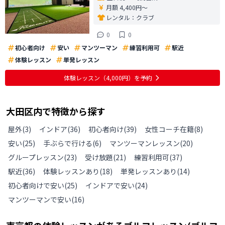
月額 4,400円〜
レンタル：
クラブ
0
0
初心者向け
安い
マンツーマン
練習利用可
駅近
体験レッスン
単発レッスン
体験レッスン
（4,000円）
を予約
大田区
内で特徴から探す
屋外
(
3
)
インドア
(
36
)
初心者向け
(
39
)
女性コーチ在籍
(
8
)
安い
(
25
)
手ぶらで行ける
(
6
)
マンツーマンレッスン
(
20
)
グループレッスン
(
23
)
受け放題
(
21
)
練習利用可
(
37
)
駅近
(
36
)
体験レッスンあり
(
18
)
単発レッスンあり
(
14
)
初心者向けで安い
(
25
)
インドアで安い
(
24
)
マンツーマンで安い
(
16
)