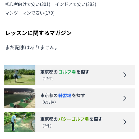
初心者向けで安い
(
301
)
インドアで安い
(
282
)
マンツーマンで安い
(
179
)
レッスンに関するマガジン
まだ記事はありません。
東京都
の
ゴルフ場
を探す
（
12
件）
東京都
の
練習場
を探す
（
693
件）
東京都
の
パターゴルフ場
を探す
（
2
件）