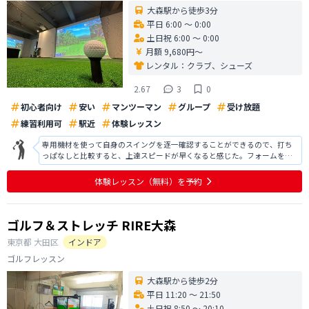
大森駅から徒歩3分
平日 6:00 〜 0:00
土日祝 6:00 〜 0:00
月額 9,680円〜
レンタル：
クラブ、シューズ
2.67
3
0
初心者向け
安い
マンツーマン
グループ
受け放題
練習利用可
駅近
体験レッスン
専用機材を使って自身のスイングを逐一確認することができるので、打ち
っぱなしと比較すると、上達スピードが早くなると感じた。フォームを固
めるには良いのでは。 グループレッスンの場合は、インストラクターは
色々な打席を周っており、その都度指導してもらうことで、理解が深まる
体験レッスン
（無料）
を予約
のだろう。インストラクターとの相性が
ゴルフ＆ストレッチ RIRE大森
東京都
大田区
インドア
ゴルフレッスン
大森駅から徒歩2分
平日 11:20 〜 21:50
土日祝 8:50 〜 20:10