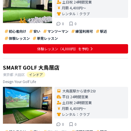
土日祝 24時間営業
月額 4,400円〜
レンタル：
クラブ
0
0
初心者向け
安い
マンツーマン
練習利用可
駅近
体験レッスン
単発レッスン
体験レッスン
（4,000円）
を予約
SMART GOLF 大鳥居店
東京都
大田区
インドア
Design Your Golf Life
大鳥居駅から徒歩2分
平日 24時間営業
土日祝 24時間営業
月額 4,400円〜
レンタル：
クラブ
0
0