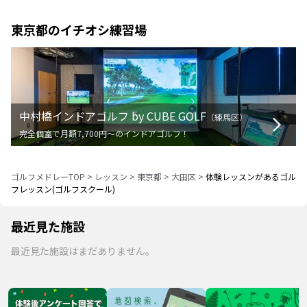
東京都
のイチオシ練習場
中村橋インドアゴルフ by CUBE GOLF
（
練馬区
）
完全個室で月額7,700円〜のインドアゴルフ！
ゴルフメドレーTOP
>
レッスン
>
東京都
>
大田区
>
体験レッスンがあるゴル
フレッスン(ゴルフスクール)
最近見た施設
最近見た施設はまだありません。