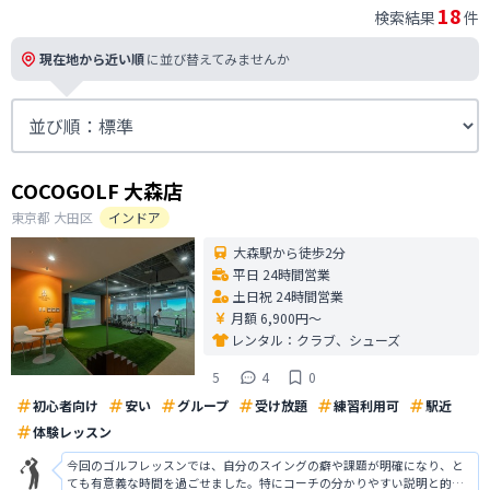
18
検索結果
件
現在地から近い順
に並び替えてみませんか
COCOGOLF 大森店
東京都
大田区
インドア
大森駅から徒歩2分
平日 24時間営業
土日祝 24時間営業
月額 6,900円〜
レンタル：
クラブ、シューズ
5
4
0
初心者向け
安い
グループ
受け放題
練習利用可
駅近
体験レッスン
今回のゴルフレッスンでは、自分のスイングの癖や課題が明確になり、と
ても有意義な時間を過ごせました。特にコーチの分かりやすい説明と的確