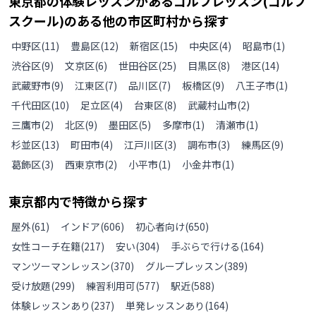
東京都
の
体験レッスンがあるゴルフレッスン(ゴルフ
スクール)のある
他の
市区町村から探す
中野区
(
11
)
豊島区
(
12
)
新宿区
(
15
)
中央区
(
4
)
昭島市
(
1
)
渋谷区
(
9
)
文京区
(
6
)
世田谷区
(
25
)
目黒区
(
8
)
港区
(
14
)
武蔵野市
(
9
)
江東区
(
7
)
品川区
(
7
)
板橋区
(
9
)
八王子市
(
1
)
千代田区
(
10
)
足立区
(
4
)
台東区
(
8
)
武蔵村山市
(
2
)
三鷹市
(
2
)
北区
(
9
)
墨田区
(
5
)
多摩市
(
1
)
清瀬市
(
1
)
杉並区
(
13
)
町田市
(
4
)
江戸川区
(
3
)
調布市
(
3
)
練馬区
(
9
)
葛飾区
(
3
)
西東京市
(
2
)
小平市
(
1
)
小金井市
(
1
)
東京都
内で特徴から探す
屋外
(
61
)
インドア
(
606
)
初心者向け
(
650
)
女性コーチ在籍
(
217
)
安い
(
304
)
手ぶらで行ける
(
164
)
マンツーマンレッスン
(
370
)
グループレッスン
(
389
)
受け放題
(
299
)
練習利用可
(
577
)
駅近
(
588
)
体験レッスンあり
(
237
)
単発レッスンあり
(
164
)