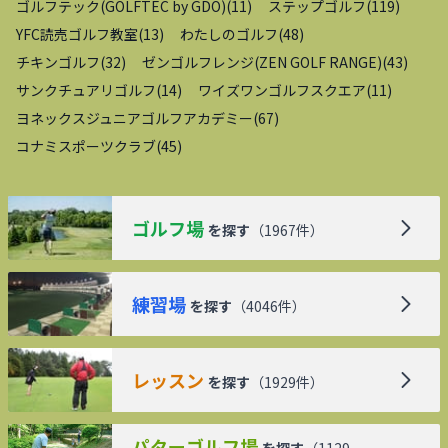
ゴルフテック(GOLFTEC by GDO)
(
11
)
ステップゴルフ
(
119
)
YFC読売ゴルフ教室
(
13
)
わたしのゴルフ
(
48
)
チキンゴルフ
(
32
)
ゼンゴルフレンジ(ZEN GOLF RANGE)
(
43
)
サンクチュアリゴルフ
(
14
)
ワイズワンゴルフスクエア
(
11
)
ヨネックスジュニアゴルフアカデミー
(
67
)
コナミスポーツクラブ
(
45
)
ゴルフ場
を探す
（
1967
件）
練習場
を探す
（
4046
件）
レッスン
を探す
（
1929
件）
パターゴルフ場
を探す
（
1129