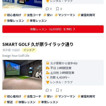
レンタル：
クラブ
0
0
初心者向け
女性コーチ
安い
マンツーマン
練習利用可
体験レッスン
単発レッスン
体験レッスン
（4,000円）
を予約
SMART GOLF 久が原ライラック通り
東京都
大田区
インドア
Design Your Golf Life
久が原駅から徒歩4分
平日 24時間営業
土日祝 24時間営業
月額 4,400円〜
レンタル：
クラブ
0
0
初心者向け
女性コーチ
安い
マンツーマン
練習利用可
駅近
体験レッスン
単発レッスン