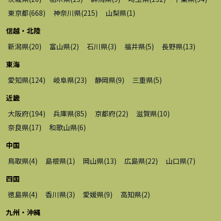
東京都
(
668
)
神奈川県
(
215
)
山梨県
(
1
)
信越・北陸
新潟県
(
20
)
富山県
(
2
)
石川県
(
3
)
福井県
(
5
)
長野県
(
13
)
東海
愛知県
(
124
)
岐阜県
(
23
)
静岡県
(
9
)
三重県
(
5
)
近畿
大阪府
(
194
)
兵庫県
(
85
)
京都府
(
22
)
滋賀県
(
10
)
奈良県
(
17
)
和歌山県
(
6
)
中国
鳥取県
(
4
)
島根県
(
1
)
岡山県
(
13
)
広島県
(
22
)
山口県
(
7
)
四国
徳島県
(
4
)
香川県
(
3
)
愛媛県
(
9
)
高知県
(
2
)
九州・沖縄