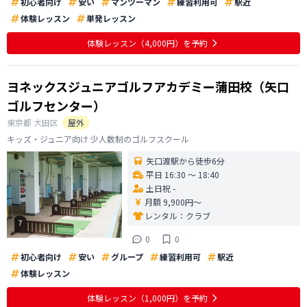
初心者向け
安い
マンツーマン
練習利用可
駅近
体験レッスン
単発レッスン
体験レッスン
（4,000円）
を予約
ヨネックスジュニアゴルフアカデミー蒲田校（矢口
ゴルフセンター）
東京都
大田区
屋外
キッズ・ジュニア向け 少人数制のゴルフスクール
矢口渡駅から徒歩6分
平日 16:30 〜 18:40
土日祝 -
月額 9,900円〜
レンタル：
クラブ
0
0
初心者向け
安い
グループ
練習利用可
駅近
体験レッスン
体験レッスン
（1,000円）
を予約