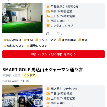
平和島駅から徒歩2分
平日 24時間営業
土日祝 24時間営業
月額 4,400円〜
レンタル：
クラブ
0
0
初心者向け
安い
マンツーマン
練習利用可
駅近
体験レッスン
単発レッスン
体験レッスン
（4,000円）
を予約
SMART GOLF 馬込山王ジャーマン通り店
東京都
大田区
インドア
Design Your Golf Life
馬込駅から徒歩13分
平日 24時間営業
土日祝 24時間営業
月額 4,400円〜