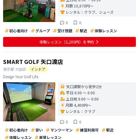
月額 10,670円〜
レンタル：
クラブ、シューズ
0
0
初心者向け
グループ
受け放題
駅近
体験レッスン
体験レッスン
（2,200円）
を予約
SMART GOLF 矢口渡店
東京都
大田区
インドア
Design Your Golf Life
矢口渡駅から徒歩2分
平日 6:00 〜 0:00
土日祝 6:00 〜 0:00
月額 4,400円〜
レンタル：
クラブ
0
0
初心者向け
安い
マンツーマン
練習利用可
駅近
体験レッスン
単発レッスン