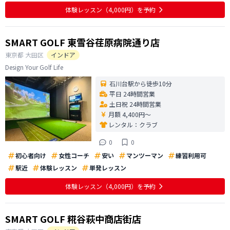
体験レッスン
（4,000円）
を予約
SMART GOLF 東雪谷荏原病院通り店
東京都
大田区
インドア
Design Your Golf Life
石川台駅から徒歩10分
平日 24時間営業
土日祝 24時間営業
月額 4,400円〜
レンタル：
クラブ
0
0
初心者向け
女性コーチ
安い
マンツーマン
練習利用可
駅近
体験レッスン
単発レッスン
体験レッスン
（4,000円）
を予約
SMART GOLF 糀谷萩中商店街店