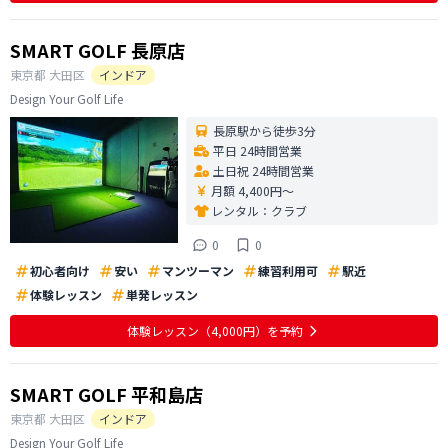
SMART GOLF 長原店
東京都
大田区
インドア
Design Your Golf Life
長原駅から徒歩3分
平日 24時間営業
土日祝 24時間営業
月額 4,400円〜
レンタル：
クラブ
0
0
初心者向け
安い
マンツーマン
練習利用可
駅近
体験レッスン
単発レッスン
体験レッスン
（4,000円）
を予約
SMART GOLF 平和島店
東京都
大田区
インドア
Design Your Golf Life