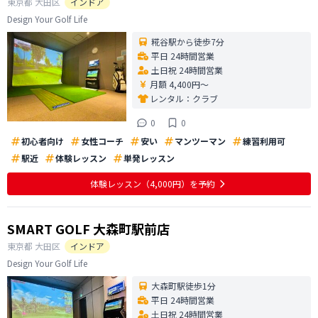
東京都
大田区
インドア
Design Your Golf Life
糀谷駅から徒歩7分
平日 24時間営業
土日祝 24時間営業
月額 4,400円〜
レンタル：
クラブ
0
0
初心者向け
女性コーチ
安い
マンツーマン
練習利用可
駅近
体験レッスン
単発レッスン
体験レッスン
（4,000円）
を予約
SMART GOLF 大森町駅前店
東京都
大田区
インドア
Design Your Golf Life
大森町駅徒歩1分
平日 24時間営業
土日祝 24時間営業