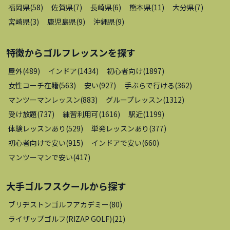
福岡県
(
58
)
佐賀県
(
7
)
長崎県
(
6
)
熊本県
(
11
)
大分県
(
7
)
宮崎県
(
3
)
鹿児島県
(
9
)
沖縄県
(
9
)
特徴から
ゴルフレッスン
を探す
屋外
(
489
)
インドア
(
1434
)
初心者向け
(
1897
)
女性コーチ在籍
(
563
)
安い
(
927
)
手ぶらで行ける
(
362
)
マンツーマンレッスン
(
883
)
グループレッスン
(
1312
)
受け放題
(
737
)
練習利用可
(
1616
)
駅近
(
1199
)
体験レッスンあり
(
529
)
単発レッスンあり
(
377
)
初心者向けで安い
(
915
)
インドアで安い
(
660
)
マンツーマンで安い
(
417
)
大手ゴルフスクール
から探す
ブリヂストンゴルフアカデミー
(
80
)
ライザップゴルフ(RIZAP GOLF)
(
21
)