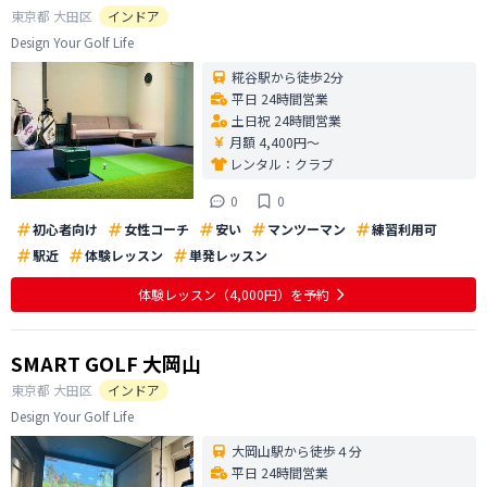
東京都
大田区
インドア
Design Your Golf Life
糀谷駅から徒歩2分
平日 24時間営業
土日祝 24時間営業
月額 4,400円〜
レンタル：
クラブ
0
0
初心者向け
女性コーチ
安い
マンツーマン
練習利用可
駅近
体験レッスン
単発レッスン
体験レッスン
（4,000円）
を予約
SMART GOLF 大岡山
東京都
大田区
インドア
Design Your Golf Life
大岡山駅から徒歩４分
平日 24時間営業