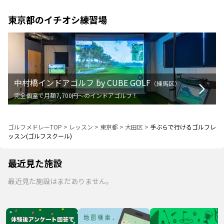
東京都
のイチオシ練習場
中村橋インドアゴルフ by CUBE GOLF
（
練馬区
）
完全個室で月額7,700円〜のインドアゴルフ！
ゴルフメドレーTOP
>
レッスン
>
東京都
>
大田区
>
手ぶらで行けるゴルフレ
ッスン(ゴルフスクール)
最近見た施設
最近見た施設はまだありません。