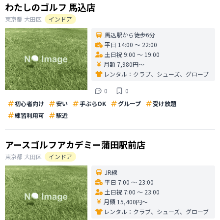
わたしのゴルフ 馬込店
東京都
大田区
インドア
馬込駅から徒歩6分
平日 14:00 〜 22:00
土日祝 9:00 〜 19:00
月額 7,980円〜
レンタル：
クラブ、シューズ、グローブ
0
0
初心者向け
安い
手ぶらOK
グループ
受け放題
練習利用可
駅近
アースゴルフアカデミー蒲田駅前店
東京都
大田区
インドア
JR線
平日 7:00 〜 23:00
土日祝 7:00 〜 23:00
月額 15,400円〜
レンタル：
クラブ、シューズ、グローブ