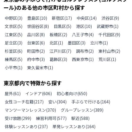
ール)のある
他の
市区町村から探す
中野区
(
3
)
豊島区
(
10
)
新宿区
(
17
)
中央区
(
14
)
渋谷区
(
9
)
文京区
(
5
)
世田谷区
(
8
)
目黒区
(
5
)
港区
(
10
)
武蔵野市
(
1
)
江東区
(
5
)
品川区
(
8
)
板橋区
(
2
)
八王子市
(
4
)
千代田区
(
9
)
足立区
(
3
)
台東区
(
6
)
北区
(
1
)
墨田区
(
3
)
立川市
(
1
)
杉並区
(
6
)
町田市
(
2
)
江戸川区
(
7
)
調布市
(
2
)
東村山市
(
2
)
練馬区
(
5
)
府中市
(
3
)
葛飾区
(
3
)
西東京市
(
1
)
荒川区
(
1
)
小平市
(
1
)
東久留米市
(
1
)
東京都
内で特徴から探す
屋外
(
61
)
インドア
(
606
)
初心者向け
(
650
)
女性コーチ在籍
(
217
)
安い
(
304
)
手ぶらで行ける
(
164
)
マンツーマンレッスン
(
370
)
グループレッスン
(
389
)
受け放題
(
299
)
練習利用可
(
577
)
駅近
(
588
)
体験レッスンあり
(
237
)
単発レッスンあり
(
164
)