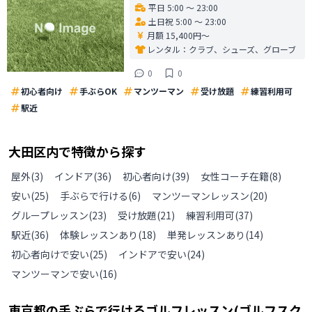
平日 5:00 〜 23:00
土日祝 5:00 〜 23:00
月額 15,400円〜
レンタル：
クラブ、シューズ、グローブ
0
0
初心者向け
手ぶらOK
マンツーマン
受け放題
練習利用可
駅近
大田区
内で特徴から探す
屋外
(
3
)
インドア
(
36
)
初心者向け
(
39
)
女性コーチ在籍
(
8
)
安い
(
25
)
手ぶらで行ける
(
6
)
マンツーマンレッスン
(
20
)
グループレッスン
(
23
)
受け放題
(
21
)
練習利用可
(
37
)
駅近
(
36
)
体験レッスンあり
(
18
)
単発レッスンあり
(
14
)
初心者向けで安い
(
25
)
インドアで安い
(
24
)
マンツーマンで安い
(
16
)
東京都
の
手ぶらで行けるゴルフレッスン(ゴルフスク