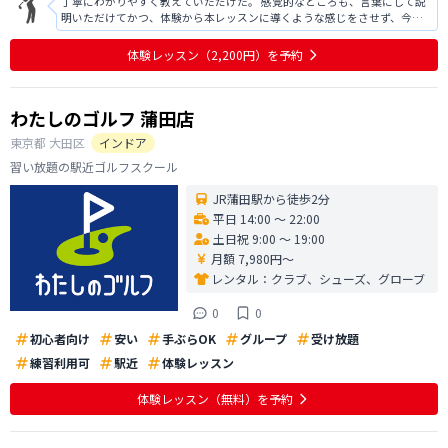
丁寧にわかりやすく教えていただけた。 感覚的なところも、言葉にして説
明いただけてかつ、体験から本レッスンに導くような感じをさせず、今後
上手くなるために打ちっぱなしではこうしたらいいよというアドバイスを
いただけた。以前より格段に、飛ぶようになり、上達の兆しが見えた。入
体験レッスン
（2,200円）
を予約
会するかどうか真剣に検討中。値段も
わたしのゴルフ 蒲田店
東京都
大田区
インドア
習い放題の駅近ゴルフスクール
JR蒲田駅から徒歩2分
平日 14:00 〜 22:00
土日祝 9:00 〜 19:00
月額 7,980円〜
レンタル：
クラブ、シューズ、グローブ
0
0
初心者向け
安い
手ぶらOK
グループ
受け放題
練習利用可
駅近
体験レッスン
体験レッスン
（無料）
を予約