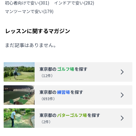
初心者向けで安い
(
301
)
インドアで安い
(
282
)
マンツーマンで安い
(
179
)
レッスンに関するマガジン
まだ記事はありません。
東京都
の
ゴルフ場
を探す
（
12
件）
東京都
の
練習場
を探す
（
693
件）
東京都
の
パターゴルフ場
を探す
（
2
件）