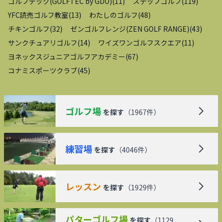
ゴルフテック(GOLFTEC by GDO)
(
11
)
ステップゴルフ
(
119
)
YFC読売ゴルフ教室
(
13
)
わたしのゴルフ
(
48
)
チキンゴルフ
(
32
)
ゼンゴルフレンジ(ZEN GOLF RANGE)
(
43
)
サンクチュアリゴルフ
(
14
)
ワイズワンゴルフスクエア
(
11
)
ヨネックスジュニアゴルフアカデミー
(
67
)
コナミスポーツクラブ
(
45
)
ゴルフ場
を探す
（
1967
件）
練習場
を探す
（
4046
件）
レッスン
を探す
（
1929
件）
パターゴルフ場
を探す
（
1129