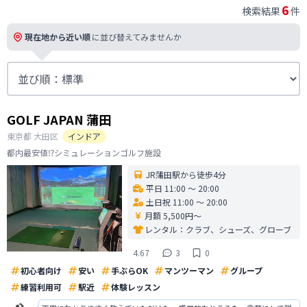
6
検索結果
件
現在地から近い順
に並び替えてみませんか
GOLF JAPAN 蒲田
東京都
大田区
インドア
都内最安値⁉️シミュレーションゴルフ施設
JR蒲田駅から徒歩4分
平日 11:00 〜 20:00
土日祝 11:00 〜 20:00
月額 5,500円〜
レンタル：
クラブ、シューズ、グローブ
4.67
3
0
初心者向け
安い
手ぶらOK
マンツーマン
グループ
練習利用可
駅近
体験レッスン