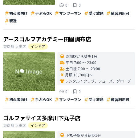
0
0
初心者向け
手ぶらOK
マンツーマン
受け放題
練習利用可
駅近
アースゴルフアカデミー田園調布店
東京都
大田区
インドア
沼部駅から徒歩1分
平日 7:00 〜 23:00
土日祝 7:00 〜 23:00
月額 18,700円〜
レンタル：
クラブ、シューズ、グローブ
0
0
初心者向け
手ぶらOK
マンツーマン
受け放題
練習利用可
ゴルファサイズ多摩川下丸子店
東京都
大田区
インドア
下丸子駅から徒歩1分