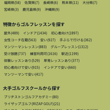
福岡県
(
58
)
佐賀県
(
7
)
長崎県
(
6
)
熊本県
(
11
)
大分県
(
7
)
宮崎県
(
3
)
鹿児島県
(
9
)
沖縄県
(
9
)
特徴から
ゴルフレッスン
を探す
屋外
(
489
)
インドア
(
1434
)
初心者向け
(
1897
)
女性コーチ在籍
(
563
)
安い
(
927
)
手ぶらで行ける
(
362
)
マンツーマンレッスン
(
883
)
グループレッスン
(
1312
)
受け放題
(
737
)
練習利用可
(
1616
)
駅近
(
1199
)
体験レッスンあり
(
529
)
単発レッスンあり
(
377
)
初心者向けで安い
(
915
)
インドアで安い
(
660
)
マンツーマンで安い
(
417
)
大手ゴルフスクール
から探す
ブリヂストンゴルフアカデミー
(
80
)
ライザップゴルフ(RIZAP GOLF)
(
21
)