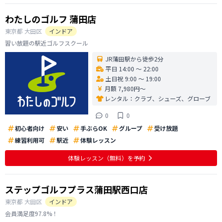
わたしのゴルフ 蒲田店
東京都
大田区
インドア
習い放題の駅近ゴルフスクール
JR蒲田駅から徒歩2分
平日 14:00 〜 22:00
土日祝 9:00 〜 19:00
月額 7,980円〜
レンタル：
クラブ、シューズ、グローブ
0
0
初心者向け
安い
手ぶらOK
グループ
受け放題
練習利用可
駅近
体験レッスン
体験レッスン
（無料）
を予約
ステップゴルフプラス蒲田駅西口店
東京都
大田区
インドア
会員満足度97.8%！