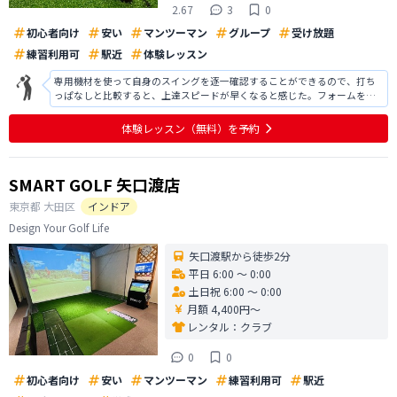
2.67
3
0
初心者向け
安い
マンツーマン
グループ
受け放題
練習利用可
駅近
体験レッスン
専用機材を使って自身のスイングを逐一確認することができるので、打ち
っぱなしと比較すると、上達スピードが早くなると感じた。フォームを固
めるには良いのでは。 グループレッスンの場合は、インストラクターは
色々な打席を周っており、その都度指導してもらうことで、理解が深まる
体験レッスン
（無料）
を予約
のだろう。インストラクターとの相性が
SMART GOLF 矢口渡店
東京都
大田区
インドア
Design Your Golf Life
矢口渡駅から徒歩2分
平日 6:00 〜 0:00
土日祝 6:00 〜 0:00
月額 4,400円〜
レンタル：
クラブ
0
0
初心者向け
安い
マンツーマン
練習利用可
駅近