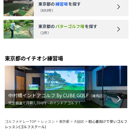
東京都
の
練習場
を探す
（
693
件）
東京都
の
パターゴルフ場
を探す
（
2
件）
東京都
のイチオシ練習場
中村橋インドアゴルフ by CUBE GOLF
（
練馬区
）
完全個室で月額7,700円〜のインドアゴルフ！
ゴルフメドレーTOP
>
レッスン
>
東京都
>
大田区
>
初心者向けで安いゴルフ
レッスン(ゴルフスクール)