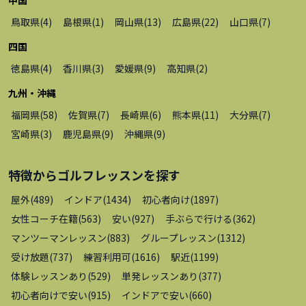
鳥取県
(
4
)
島根県
(
1
)
岡山県
(
13
)
広島県
(
22
)
山口県
(
7
)
四国
徳島県
(
4
)
香川県
(
3
)
愛媛県
(
9
)
高知県
(
2
)
九州・沖縄
福岡県
(
58
)
佐賀県
(
7
)
長崎県
(
6
)
熊本県
(
11
)
大分県
(
7
)
宮崎県
(
3
)
鹿児島県
(
9
)
沖縄県
(
9
)
特徴から
ゴルフレッスン
を探す
屋外
(
489
)
インドア
(
1434
)
初心者向け
(
1897
)
女性コーチ在籍
(
563
)
安い
(
927
)
手ぶらで行ける
(
362
)
マンツーマンレッスン
(
883
)
グループレッスン
(
1312
)
受け放題
(
737
)
練習利用可
(
1616
)
駅近
(
1199
)
体験レッスンあり
(
529
)
単発レッスンあり
(
377
)
初心者向けで安い
(
915
)
インドアで安い
(
660
)