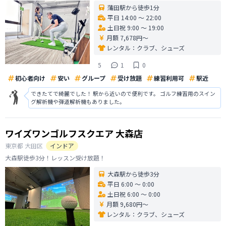
蒲田駅から徒歩1分
平日 14:00 〜 22:00
土日祝 9:00 〜 19:00
月額 7,678円〜
レンタル：
クラブ、シューズ
5
1
0
初心者向け
安い
グループ
受け放題
練習利用可
駅近
できたてで綺麗でした！ 駅から近いので便利です。 ゴルフ練習用のスイン
グ解析機や弾道解析機もありました。
ワイズワンゴルフスクエア 大森店
東京都
大田区
インドア
大森駅徒歩3分！レッスン受け放題！
大森駅から徒歩3分
平日 6:00 〜 0:00
土日祝 6:00 〜 0:00
月額 9,680円〜
レンタル：
クラブ、シューズ