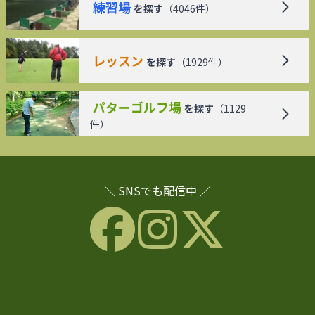
練習場
を探す
（
4046
件）
レッスン
を探す
（
1929
件）
パターゴルフ場
を探す
（
1129
件）
＼ SNSでも配信中 ／