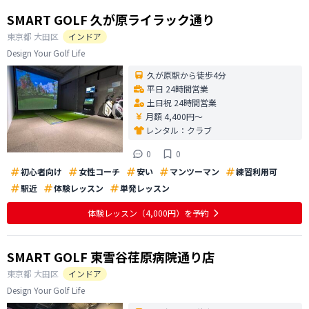
SMART GOLF 久が原ライラック通り
東京都
大田区
インドア
Design Your Golf Life
久が原駅から徒歩4分
平日 24時間営業
土日祝 24時間営業
月額 4,400円〜
レンタル：
クラブ
0
0
初心者向け
女性コーチ
安い
マンツーマン
練習利用可
駅近
体験レッスン
単発レッスン
体験レッスン
（4,000円）
を予約
SMART GOLF 東雪谷荏原病院通り店
東京都
大田区
インドア
Design Your Golf Life