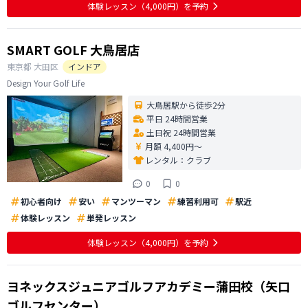
体験レッスン
（4,000円）
を予約
SMART GOLF 大鳥居店
東京都
大田区
インドア
Design Your Golf Life
大鳥居駅から徒歩2分
平日 24時間営業
土日祝 24時間営業
月額 4,400円〜
レンタル：
クラブ
0
0
初心者向け
安い
マンツーマン
練習利用可
駅近
体験レッスン
単発レッスン
体験レッスン
（4,000円）
を予約
ヨネックスジュニアゴルフアカデミー蒲田校（矢口
ゴルフセンター）