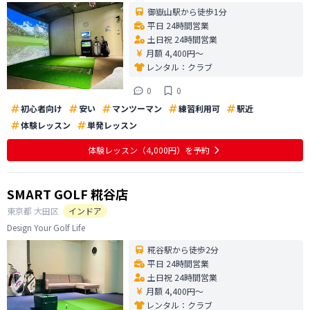
御嶽山駅から徒歩1分
平日 24時間営業
土日祝 24時間営業
月額 4,400円〜
レンタル：
クラブ
0
0
初心者向け
安い
マンツーマン
練習利用可
駅近
体験レッスン
単発レッスン
体験レッスン
（4,000円）
を予約
SMART GOLF 糀谷店
東京都
大田区
インドア
Design Your Golf Life
糀谷駅から徒歩2分
平日 24時間営業
土日祝 24時間営業
月額 4,400円〜
レンタル：
クラブ