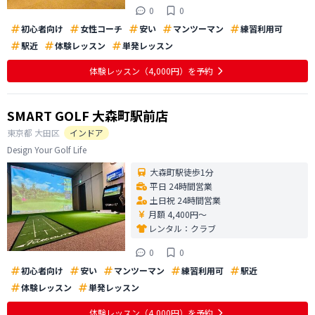
0
0
初心者向け
女性コーチ
安い
マンツーマン
練習利用可
駅近
体験レッスン
単発レッスン
体験レッスン
（4,000円）
を予約
SMART GOLF 大森町駅前店
東京都
大田区
インドア
Design Your Golf Life
大森町駅徒歩1分
平日 24時間営業
土日祝 24時間営業
月額 4,400円〜
レンタル：
クラブ
0
0
初心者向け
安い
マンツーマン
練習利用可
駅近
体験レッスン
単発レッスン
体験レッスン
（4,000円）
を予約