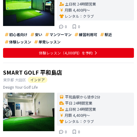
土日祝 24時間営業
月額 4,400円〜
レンタル：
クラブ
0
0
初心者向け
安い
マンツーマン
練習利用可
駅近
体験レッスン
単発レッスン
体験レッスン
（4,000円）
を予約
SMART GOLF 平和島店
東京都
大田区
インドア
Design Your Golf Life
平和島駅から徒歩2分
平日 24時間営業
土日祝 24時間営業
月額 4,400円〜
レンタル：
クラブ
0
0