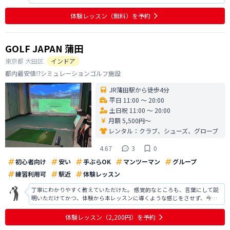
なアドバイスのおかげで、フォームの改善点をすぐに理解することができ
ました。実際に打球の安定感も増し、自信にもつながっています。今後も
体験レッスン
（無料）
を予約
定期的にレッスンを受けて、さ
GOLF JAPAN 蒲田
東京都
大田区
インドア
都内最安値⁉️シミュレーションゴルフ施設
JR蒲田駅から徒歩4分
平日 11:00 〜 20:00
土日祝 11:00 〜 20:00
月額 5,500円〜
レンタル：
クラブ、シューズ、グローブ
4.67
3
0
初心者向け
安い
手ぶらOK
マンツーマン
グループ
練習利用可
駅近
体験レッスン
丁寧にわかりやすく教えていただけた。 感覚的なところも、言葉にして説
明いただけてかつ、体験から本レッスンに導くような感じをさせず、今後
上手くなるために打ちっぱなしではこうしたらいいよというアドバイスを
いただけた。以前より格段に、飛ぶようになり、上達の兆しが見えた。入
体験レッスン
（2,200円）
を予約
会するかどうか真剣に検討中。値段も