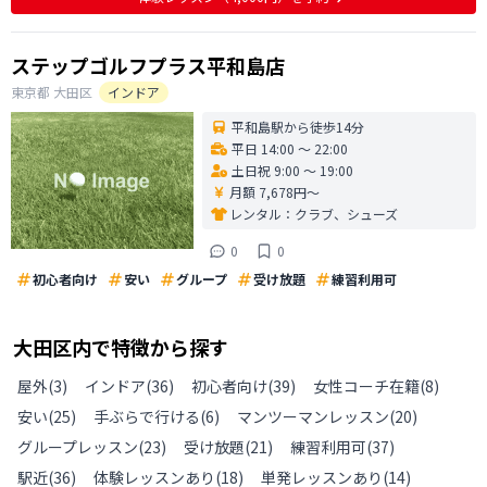
ステップゴルフプラス平和島店
東京都
大田区
インドア
平和島駅から徒歩14分
平日 14:00 〜 22:00
土日祝 9:00 〜 19:00
月額 7,678円〜
レンタル：
クラブ、シューズ
0
0
初心者向け
安い
グループ
受け放題
練習利用可
大田区
内で特徴から探す
屋外
(
3
)
インドア
(
36
)
初心者向け
(
39
)
女性コーチ在籍
(
8
)
安い
(
25
)
手ぶらで行ける
(
6
)
マンツーマンレッスン
(
20
)
グループレッスン
(
23
)
受け放題
(
21
)
練習利用可
(
37
)
駅近
(
36
)
体験レッスンあり
(
18
)
単発レッスンあり
(
14
)