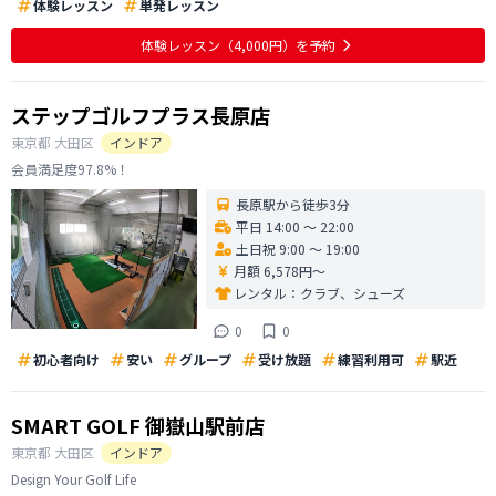
体験レッスン
単発レッスン
体験レッスン
（4,000円）
を予約
ステップゴルフプラス長原店
東京都
大田区
インドア
会員満足度97.8%！
長原駅から徒歩3分
平日 14:00 〜 22:00
土日祝 9:00 〜 19:00
月額 6,578円〜
レンタル：
クラブ、シューズ
0
0
初心者向け
安い
グループ
受け放題
練習利用可
駅近
SMART GOLF 御嶽山駅前店
東京都
大田区
インドア
Design Your Golf Life