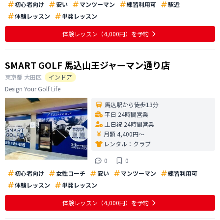
初心者向け
安い
マンツーマン
練習利用可
駅近
体験レッスン
単発レッスン
体験レッスン
（4,000円）
を予約
SMART GOLF 馬込山王ジャーマン通り店
東京都
大田区
インドア
Design Your Golf Life
馬込駅から徒歩13分
平日 24時間営業
土日祝 24時間営業
月額 4,400円〜
レンタル：
クラブ
0
0
初心者向け
女性コーチ
安い
マンツーマン
練習利用可
体験レッスン
単発レッスン
体験レッスン
（4,000円）
を予約