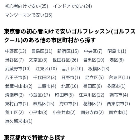
初心者向けで安い
(
25
)
インドアで安い
(
24
)
マンツーマンで安い
(
16
)
東京都
の
初心者向けで安いゴルフレッスン(ゴルフス
クール)のある
他の
市区町村から探す
中野区
(
13
)
豊島区
(
11
)
新宿区
(
15
)
中央区
(
7
)
昭島市
(
1
)
渋谷区
(
7
)
文京区
(
8
)
世田谷区
(
26
)
目黒区
(
10
)
港区
(
8
)
武蔵野市
(
10
)
江東区
(
10
)
品川区
(
10
)
板橋区
(
13
)
八王子市
(
5
)
千代田区
(
3
)
日野市
(
1
)
足立区
(
5
)
台東区
(
11
)
武蔵村山市
(
2
)
三鷹市
(
4
)
北区
(
10
)
墨田区
(
6
)
多摩市
(
1
)
清瀬市
(
2
)
杉並区
(
17
)
町田市
(
5
)
江戸川区
(
12
)
調布市
(
4
)
東村山市
(
2
)
練馬区
(
15
)
府中市
(
3
)
葛飾区
(
7
)
西東京市
(
1
)
荒川区
(
2
)
小平市
(
3
)
小金井市
(
2
)
国分寺市
(
2
)
国立市
(
1
)
東久留米市
(
1
)
東京都
内で特徴から探す