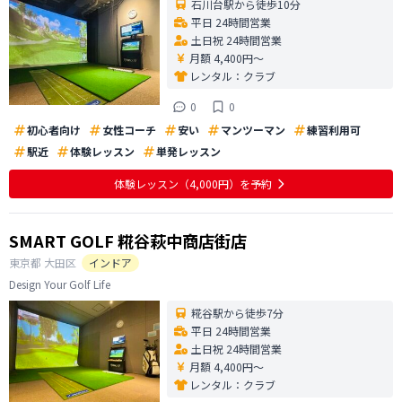
石川台駅から徒歩10分
平日 24時間営業
土日祝 24時間営業
月額 4,400円〜
レンタル：
クラブ
0
0
初心者向け
女性コーチ
安い
マンツーマン
練習利用可
駅近
体験レッスン
単発レッスン
体験レッスン
（4,000円）
を予約
SMART GOLF 糀谷萩中商店街店
東京都
大田区
インドア
Design Your Golf Life
糀谷駅から徒歩7分
平日 24時間営業
土日祝 24時間営業
月額 4,400円〜
レンタル：
クラブ