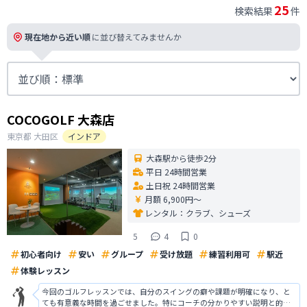
25
検索結果
件
現在地から近い順
に並び替えてみませんか
COCOGOLF 大森店
東京都
大田区
インドア
大森駅から徒歩2分
平日 24時間営業
土日祝 24時間営業
月額 6,900円〜
レンタル：
クラブ、シューズ
5
4
0
初心者向け
安い
グループ
受け放題
練習利用可
駅近
体験レッスン
今回のゴルフレッスンでは、自分のスイングの癖や課題が明確になり、と
ても有意義な時間を過ごせました。特にコーチの分かりやすい説明と的確