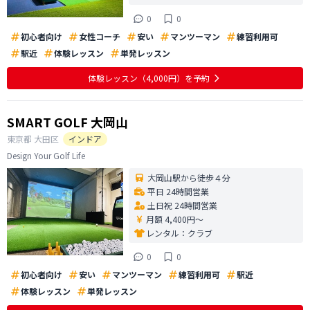
0
0
初心者向け
女性コーチ
安い
マンツーマン
練習利用可
駅近
体験レッスン
単発レッスン
体験レッスン
（4,000円）
を予約
SMART GOLF 大岡山
東京都
大田区
インドア
Design Your Golf Life
大岡山駅から徒歩４分
平日 24時間営業
土日祝 24時間営業
月額 4,400円〜
レンタル：
クラブ
0
0
初心者向け
安い
マンツーマン
練習利用可
駅近
体験レッスン
単発レッスン