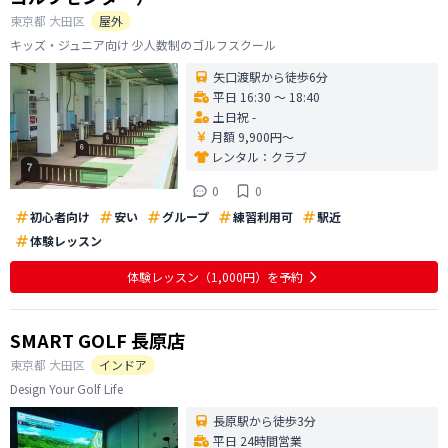
東京都
大田区
屋外
キッズ・ジュニア向け 少人数制のゴルフスクール
矢口渡駅から徒歩6分
平日 16:30 〜 18:40
土日祝 -
月額 9,900円〜
レンタル：
クラブ
0
0
初心者向け
安い
グループ
練習利用可
駅近
体験レッスン
体験レッスン
（1,000円）
を予約
SMART GOLF 長原店
東京都
大田区
インドア
Design Your Golf Life
長原駅から徒歩3分
平日 24時間営業