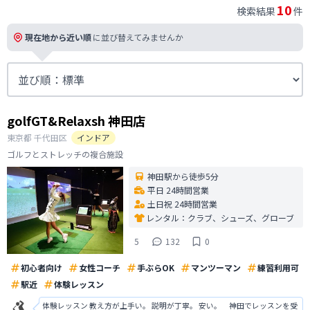
10
検索結果
件
現在地から近い順
に並び替えてみませんか
golfGT&Relaxsh 神田店
東京都
千代田区
インドア
ゴルフとストレッチの複合施設
神田駅から徒歩5分
平日 24時間営業
土日祝 24時間営業
レンタル：
クラブ、シューズ、グローブ
5
132
0
初心者向け
女性コーチ
手ぶらOK
マンツーマン
練習利用可
駅近
体験レッスン
体験レッスン 教え方が上手い。 説明が丁寧。 安い。 神田でレッスンを受