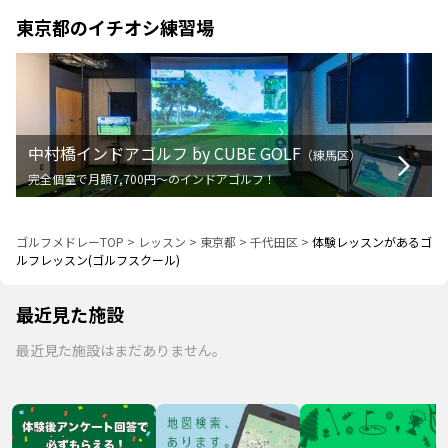
東京都
のイチオシ練習場
中村橋インドアゴルフ by CUBE GOLF
（
練馬区
）
完全個室で月額7,700円〜のインドアゴルフ！
ゴルフメドレーTOP
>
レッスン
>
東京都
>
千代田区
>
体験レッスンがあるゴ
ルフレッスン(ゴルフスクール)
最近見た施設
最近見た施設はまだありません。