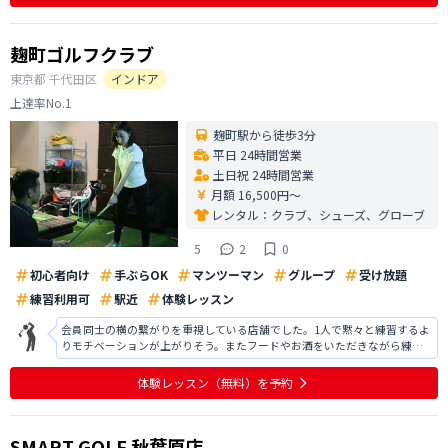
が、施設としてはとてもよいです。ありが
麹町ゴルフクラブ
東京都
千代田区
インドア
上達率No.1
麹町駅から徒歩3分
平日 24時間営業
土日祝 24時間営業
月額 16,500円〜
レンタル：
クラブ、シューズ、グローブ
5
2
0
初心者向け
手ぶらOK
マンツーマン
グループ
受け放題
練習利用可
駅近
体験レッスン
会員同士の横の繋がりを重視している店舗でした。1人で黙々と練習するよ
りモチベーションが上がりそう。またフードやお酒をいただきながら練習
することも可。長年にわたって麹町でお店を構えているとのことで、自動
ティーアップや傾斜等はないものの安定感あり。ワンポイントアドレスは
体験レッスン
（無料）
を予約
的確で、その後シミュレーターを自由
SMART GOLF 秋葉原店