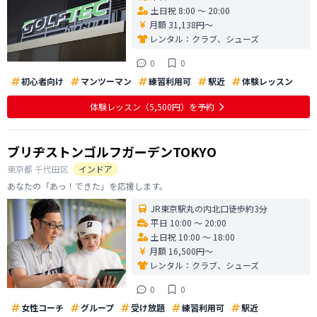
土日祝 8:00 〜 20:00
月額 31,138円〜
レンタル：
クラブ、シューズ
0
0
初心者向け
マンツーマン
練習利用可
駅近
体験レッスン
体験レッスン
（5,500円）
を予約
ブリヂストンゴルフガーデンTOKYO
東京都
千代田区
インドア
あなたの「あっ！できた」を応援します。
JR東京駅丸の内北口徒歩約3分
平日 10:00 〜 20:00
土日祝 10:00 〜 18:00
月額 16,500円〜
レンタル：
クラブ、シューズ
0
0
女性コーチ
グループ
受け放題
練習利用可
駅近