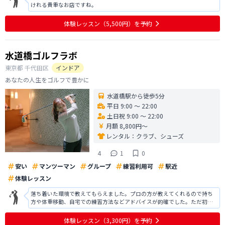
けれる貴重なお店ですね。
体験レッスン
（5,500円）
を予約
水道橋ゴルフラボ
東京都
千代田区
インドア
あなたの人生をゴルフで豊かに
水道橋駅から徒歩5分
平日 9:00 〜 22:00
土日祝 9:00 〜 22:00
月額 8,800円〜
レンタル：
クラブ、シューズ
4
1
0
安い
マンツーマン
グループ
練習利用可
駅近
体験レッスン
落ち着いた環境で教えてもらえました。プロの方が教えてくれるので持ち
方や体重移動、自宅での練習方法などアドバイスが的確でした。ただ初心
者なのでどんどん進んでいくスピードについていけず、初心者向けの施設
ではないのかなと思いました。今回は入会を見送らせていただきました
体験レッスン
（3,300円）
を予約