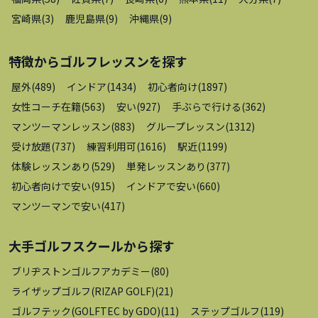
宮崎県
(
3
)
鹿児島県
(
9
)
沖縄県
(
9
)
特徴から
ゴルフレッスン
を探す
屋外
(
489
)
インドア
(
1434
)
初心者向け
(
1897
)
女性コーチ在籍
(
563
)
安い
(
927
)
手ぶらで行ける
(
362
)
マンツーマンレッスン
(
883
)
グループレッスン
(
1312
)
受け放題
(
737
)
練習利用可
(
1616
)
駅近
(
1199
)
体験レッスンあり
(
529
)
単発レッスンあり
(
377
)
初心者向けで安い
(
915
)
インドアで安い
(
660
)
マンツーマンで安い
(
417
)
大手ゴルフスクール
から探す
ブリヂストンゴルフアカデミー
(
80
)
ライザップゴルフ(RIZAP GOLF)
(
21
)
ゴルフテック(GOLFTEC by GDO)
(
11
)
ステップゴルフ
(
119
)