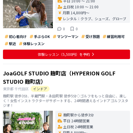
平日 10:00 〜 21:00
土日祝 10:00 〜 21:00
月額 14,800円〜
レンタル：
クラブ、シューズ、グローブ
0
0
初心者向け
手ぶらOK
マンツーマン
受け放題
練習利用可
駅近
体験レッスン
体験レッスン
（5,500円）
を予約
JoaGOLF STUDIO 麹町店（HYPERION GOLF
STUDIO 麹町店）
東京都
千代田区
インドア
麹町駅 徒歩3分、半蔵門駅・永田町駅 徒歩5分◇ゴルフをもっと自由に、楽し
く！女性インストラクターがサポートする、24時間通えるインドアゴルフスタ
ジオ！
麹町駅から徒歩3分
平日 24時間営業
土日祝 24時間営業
月額 8,800円〜