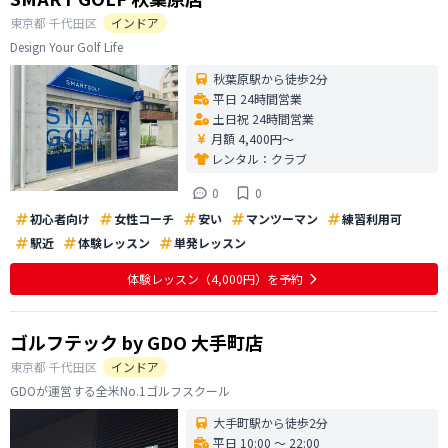
東京都
千代田区
インドア
Design Your Golf Life
秋葉原駅から徒歩2分
平日 24時間営業
土日祝 24時間営業
月額 4,400円〜
レンタル：
クラブ
0
0
初心者向け
女性コーチ
安い
マンツーマン
練習利用可
駅近
体験レッスン
単発レッスン
体験レッスン
（4,000円）
を予約
ゴルフテック by GDO 大手町店
東京都
千代田区
インドア
GDOが運営する全米No.1ゴルフスクール
大手町駅から徒歩2分
平日 10:00 〜 22:00