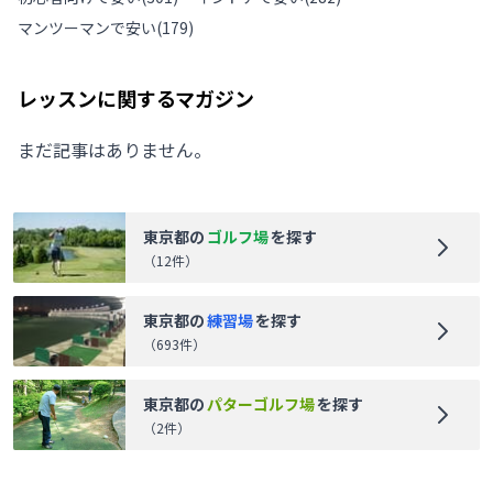
マンツーマンで安い
(
179
)
レッスンに関するマガジン
まだ記事はありません。
東京都
の
ゴルフ場
を探す
（
12
件）
東京都
の
練習場
を探す
（
693
件）
東京都
の
パターゴルフ場
を探す
（
2
件）