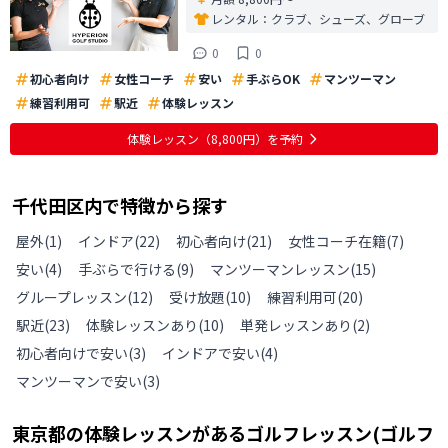
レンタル：
クラブ、シューズ、グローブ
0
0
初心者向け
女性コーチ
安い
手ぶらOK
マンツーマン
練習利用可
駅近
体験レッスン
体験レッスン
（8,800円）
を予約
千代田区
内で特徴から探す
屋外
(
1
)
インドア
(
22
)
初心者向け
(
21
)
女性コーチ在籍
(
7
)
安い
(
4
)
手ぶらで行ける
(
9
)
マンツーマンレッスン
(
15
)
グループレッスン
(
12
)
受け放題
(
10
)
練習利用可
(
20
)
駅近
(
23
)
体験レッスンあり
(
10
)
単発レッスンあり
(
2
)
初心者向けで安い
(
3
)
インドアで安い
(
4
)
マンツーマンで安い
(
3
)
東京都
の
体験レッスンがあるゴルフレッスン(ゴルフ