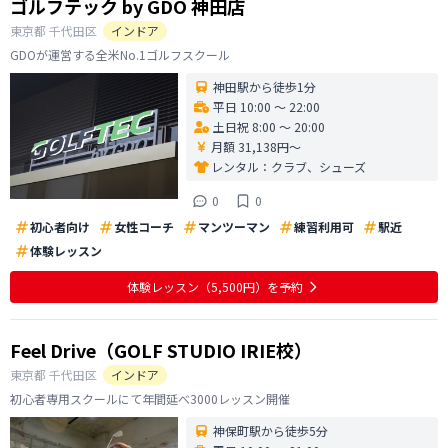
ゴルフテック by GDO 神田店
東京都
千代田区
インドア
GDOが運営する全米No.1ゴルフスクール
神田駅から徒歩1分
平日 10:00 〜 22:00
土日祝 8:00 〜 20:00
月額 31,138円〜
レンタル：
クラブ、シューズ
0
0
初心者向け
女性コーチ
マンツーマン
練習利用可
駅近
体験レッスン
体験レッスン
（5,500円）
を予約
Feel Drive（GOLF STUDIO IRIE校）
東京都
千代田区
インドア
初心者専用スクールにて年間延べ3000レッスン開催
神保町駅から徒歩5分