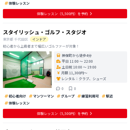
体験レッスン
体験レッスン
（5,500円）
を予約
スタイリッシュ・ゴルフ・スタジオ
東京都
千代田区
インドア
初心者から上級者まで幅広いゴルファーが対象！
神保町から徒歩4分
平日 11:00 〜 22:00
土日祝 10:00 〜 19:00
月額 11,300円〜
レンタル：
クラブ、シューズ
0
0
初心者向け
マンツーマン
グループ
練習利用可
駅近
体験レッスン
体験レッスン
（5,500円）
を予約