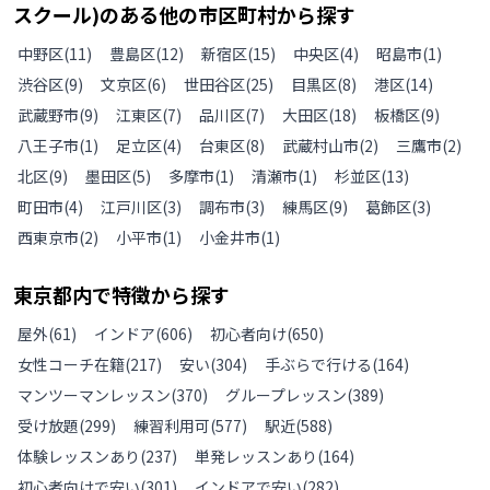
スクール)のある
他の
市区町村から探す
中野区
(
11
)
豊島区
(
12
)
新宿区
(
15
)
中央区
(
4
)
昭島市
(
1
)
渋谷区
(
9
)
文京区
(
6
)
世田谷区
(
25
)
目黒区
(
8
)
港区
(
14
)
武蔵野市
(
9
)
江東区
(
7
)
品川区
(
7
)
大田区
(
18
)
板橋区
(
9
)
八王子市
(
1
)
足立区
(
4
)
台東区
(
8
)
武蔵村山市
(
2
)
三鷹市
(
2
)
北区
(
9
)
墨田区
(
5
)
多摩市
(
1
)
清瀬市
(
1
)
杉並区
(
13
)
町田市
(
4
)
江戸川区
(
3
)
調布市
(
3
)
練馬区
(
9
)
葛飾区
(
3
)
西東京市
(
2
)
小平市
(
1
)
小金井市
(
1
)
東京都
内で特徴から探す
屋外
(
61
)
インドア
(
606
)
初心者向け
(
650
)
女性コーチ在籍
(
217
)
安い
(
304
)
手ぶらで行ける
(
164
)
マンツーマンレッスン
(
370
)
グループレッスン
(
389
)
受け放題
(
299
)
練習利用可
(
577
)
駅近
(
588
)
体験レッスンあり
(
237
)
単発レッスンあり
(
164
)
初心者向けで安い
(
301
)
インドアで安い
(
282
)