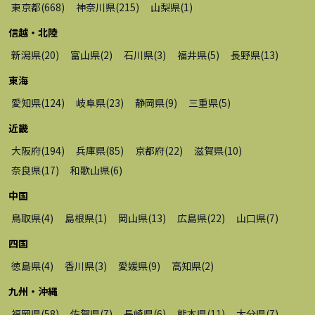
東京都
(
668
)
神奈川県
(
215
)
山梨県
(
1
)
信越・北陸
新潟県
(
20
)
富山県
(
2
)
石川県
(
3
)
福井県
(
5
)
長野県
(
13
)
東海
愛知県
(
124
)
岐阜県
(
23
)
静岡県
(
9
)
三重県
(
5
)
近畿
大阪府
(
194
)
兵庫県
(
85
)
京都府
(
22
)
滋賀県
(
10
)
奈良県
(
17
)
和歌山県
(
6
)
中国
鳥取県
(
4
)
島根県
(
1
)
岡山県
(
13
)
広島県
(
22
)
山口県
(
7
)
四国
徳島県
(
4
)
香川県
(
3
)
愛媛県
(
9
)
高知県
(
2
)
九州・沖縄
福岡県
(
58
)
佐賀県
(
7
)
長崎県
(
6
)
熊本県
(
11
)
大分県
(
7
)