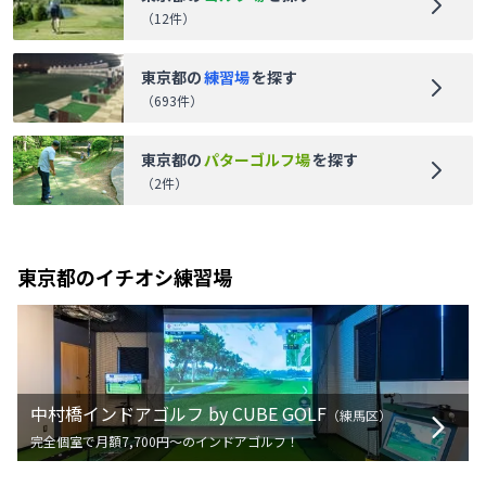
（
12
件）
東京都
の
練習場
を探す
（
693
件）
東京都
の
パターゴルフ場
を探す
（
2
件）
東京都
のイチオシ練習場
中村橋インドアゴルフ by CUBE GOLF
（
練馬区
）
完全個室で月額7,700円〜のインドアゴルフ！