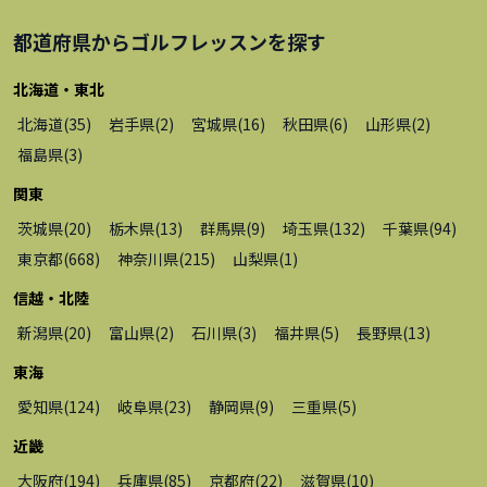
都道府県から
ゴルフレッスン
を探す
北海道・東北
北海道
(
35
)
岩手県
(
2
)
宮城県
(
16
)
秋田県
(
6
)
山形県
(
2
)
福島県
(
3
)
関東
茨城県
(
20
)
栃木県
(
13
)
群馬県
(
9
)
埼玉県
(
132
)
千葉県
(
94
)
東京都
(
668
)
神奈川県
(
215
)
山梨県
(
1
)
信越・北陸
新潟県
(
20
)
富山県
(
2
)
石川県
(
3
)
福井県
(
5
)
長野県
(
13
)
東海
愛知県
(
124
)
岐阜県
(
23
)
静岡県
(
9
)
三重県
(
5
)
近畿
大阪府
(
194
)
兵庫県
(
85
)
京都府
(
22
)
滋賀県
(
10
)