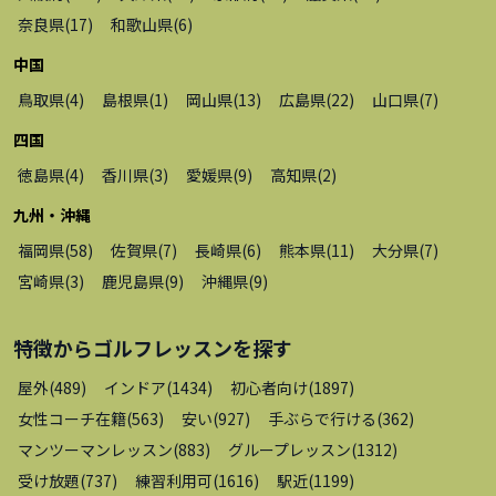
奈良県
(
17
)
和歌山県
(
6
)
中国
鳥取県
(
4
)
島根県
(
1
)
岡山県
(
13
)
広島県
(
22
)
山口県
(
7
)
四国
徳島県
(
4
)
香川県
(
3
)
愛媛県
(
9
)
高知県
(
2
)
九州・沖縄
福岡県
(
58
)
佐賀県
(
7
)
長崎県
(
6
)
熊本県
(
11
)
大分県
(
7
)
宮崎県
(
3
)
鹿児島県
(
9
)
沖縄県
(
9
)
特徴から
ゴルフレッスン
を探す
屋外
(
489
)
インドア
(
1434
)
初心者向け
(
1897
)
女性コーチ在籍
(
563
)
安い
(
927
)
手ぶらで行ける
(
362
)
マンツーマンレッスン
(
883
)
グループレッスン
(
1312
)
受け放題
(
737
)
練習利用可
(
1616
)
駅近
(
1199
)