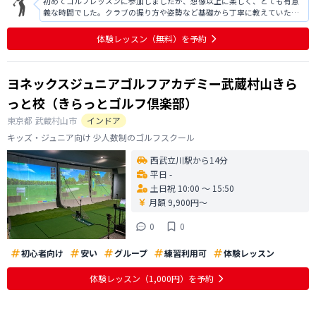
初めてゴルフレッスンに参加しましたが、想像以上に楽しく、とても有意
義な時間でした。クラブの握り方や姿勢など基礎から丁寧に教えていただ
けたので、初心者でも安心して取り組むことができました。 特に、実際に
ボールを打つ体験では、インストラクターの方も優しく分かりやすく指導
体験レッスン
（無料）
を予約
してくださり、リラックスして楽し
ヨネックスジュニアゴルフアカデミー武蔵村山きら
っと校（きらっとゴルフ倶楽部）
東京都
武蔵村山市
インドア
キッズ・ジュニア向け 少人数制のゴルフスクール
西武立川駅から14分
平日 -
土日祝 10:00 〜 15:50
月額 9,900円〜
0
0
初心者向け
安い
グループ
練習利用可
体験レッスン
体験レッスン
（1,000円）
を予約