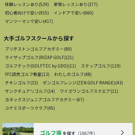
体験レッスンあり
(
529
)
単発レッスンあり
(
377
)
初心者向けで安い
(
915
)
インドアで安い
(
660
)
マンツーマンで安い
(
417
)
大手ゴルフスクール
から探す
ブリヂストンゴルフアカデミー
(
80
)
ライザップゴルフ(RIZAP GOLF)
(
21
)
ゴルフテック(GOLFTEC by GDO)
(
11
)
ステップゴルフ
(
119
)
YFC読売ゴルフ教室
(
13
)
わたしのゴルフ
(
48
)
チキンゴルフ
(
32
)
ゼンゴルフレンジ(ZEN GOLF RANGE)
(
43
)
サンクチュアリゴルフ
(
14
)
ワイズワンゴルフスクエア
(
11
)
ヨネックスジュニアゴルフアカデミー
(
67
)
コナミスポーツクラブ
(
45
)
ゴルフ場
を探す
（
1967
件）