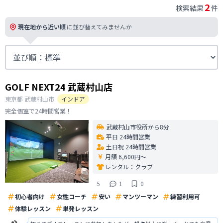
2
検索結果
件
現在地から近い順
に並び替えてみませんか
GOLF NEXT24 武蔵村山店
東京都
武蔵村山市
インドア
完全個室で24時間営業！
武蔵村山市役所から8分
平日 24時間営業
土日祝 24時間営業
月額 6,600円〜
レンタル：
クラブ
5
1
0
初心者向け
女性コーチ
安い
マンツーマン
練習利用可
体験レッスン
単発レッスン