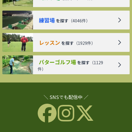
練習場
を探す
（
4046
件）
レッスン
を探す
（
1929
件）
パターゴルフ場
を探す
（
1129
件）
＼ SNSでも配信中 ／