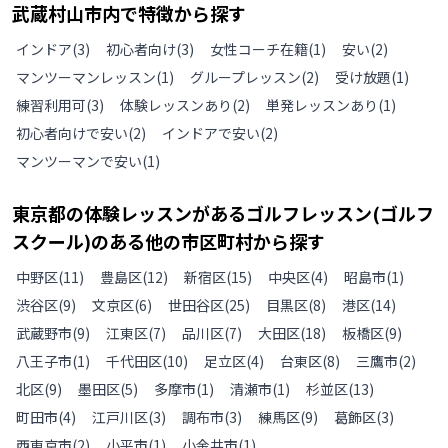
武蔵村山市
内で特徴から探す
インドア
(
3
)
初心者向け
(
3
)
女性コーチ在籍
(
1
)
安い
(
2
)
マンツーマンレッスン
(
1
)
グループレッスン
(
2
)
受け放題
(
1
)
練習利用可
(
3
)
体験レッスンあり
(
2
)
単発レッスンあり
(
1
)
初心者向けで安い
(
2
)
インドアで安い
(
2
)
マンツーマンで安い
(
1
)
東京都
の
体験レッスンがあるゴルフレッスン(ゴルフ
スクール)のある
他の
市区町村から探す
中野区
(
11
)
豊島区
(
12
)
新宿区
(
15
)
中央区
(
4
)
昭島市
(
1
)
渋谷区
(
9
)
文京区
(
6
)
世田谷区
(
25
)
目黒区
(
8
)
港区
(
14
)
武蔵野市
(
9
)
江東区
(
7
)
品川区
(
7
)
大田区
(
18
)
板橋区
(
9
)
八王子市
(
1
)
千代田区
(
10
)
足立区
(
4
)
台東区
(
8
)
三鷹市
(
2
)
北区
(
9
)
墨田区
(
5
)
多摩市
(
1
)
清瀬市
(
1
)
杉並区
(
13
)
町田市
(
4
)
江戸川区
(
3
)
調布市
(
3
)
練馬区
(
9
)
葛飾区
(
3
)
西東京市
(
2
)
小平市
(
1
)
小金井市
(
1
)