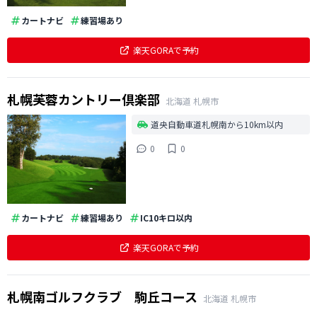
カートナビ
練習場あり
楽天GORAで予約
札幌芙蓉カントリー倶楽部
北海道
札幌市
道央自動車道札幌南から10km以内
0
0
カートナビ
練習場あり
IC10キロ以内
楽天GORAで予約
札幌南ゴルフクラブ 駒丘コース
北海道
札幌市