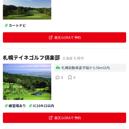
カートナビ
楽天GORAで予約
札幌テイネゴルフ倶楽部
北海道
札幌市
札樽自動車道手稲から5km以内
0
0
練習場あり
IC10キロ以内
楽天GORAで予約