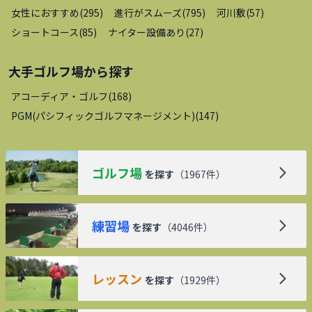
女性におすすめ
(
295
)
進行がスムーズ
(
795
)
河川敷
(
57
)
ショートコース
(
85
)
ナイター設備あり
(
27
)
大手ゴルフ場
から探す
アコーディア・ゴルフ
(
168
)
PGM(パシフィックゴルフマネージメント)
(
147
)
ゴルフ場
を探す
（
1967
件）
練習場
を探す
（
4046
件）
レッスン
を探す
（
1929
件）