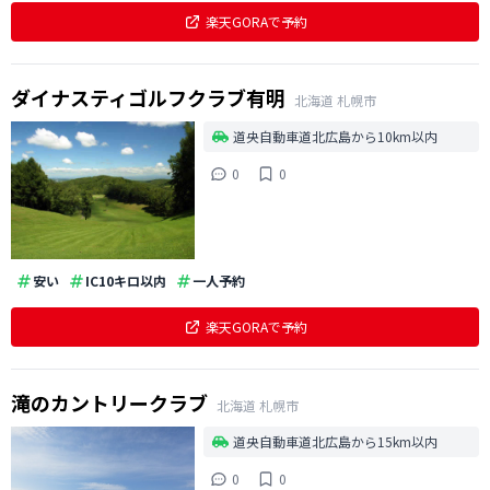
楽天GORAで予約
ダイナスティゴルフクラブ有明
北海道
札幌市
道央自動車道北広島から10km以内
0
0
安い
IC10キロ以内
一人予約
楽天GORAで予約
滝のカントリークラブ
北海道
札幌市
道央自動車道北広島から15km以内
0
0