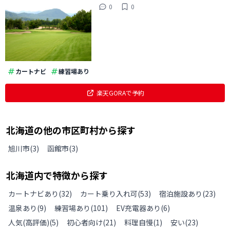
0
0
カートナビ
練習場あり
楽天GORAで予約
北海道
の
他の
市区町村から探す
旭川市
(
3
)
函館市
(
3
)
北海道
内で特徴から探す
カートナビあり
(
32
)
カート乗り入れ可
(
53
)
宿泊施設あり
(
23
)
温泉あり
(
9
)
練習場あり
(
101
)
EV充電器あり
(
6
)
人気(高評価)
(
5
)
初心者向け
(
21
)
料理自慢
(
1
)
安い
(
23
)