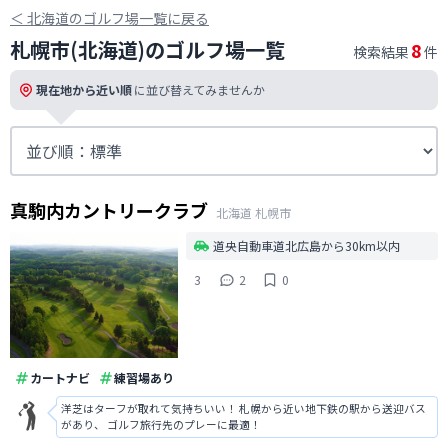
＜
北海道のゴルフ場一覧に戻る
札幌市(北海道)のゴルフ場一覧
8
検索結果
件
現在地から近い順
に並び替えてみませんか
真駒内カントリークラブ
北海道
札幌市
道央自動車道北広島から30km以内
3
2
0
カートナビ
練習場あり
洋芝はターフが取れて気持ちいい！ 札幌から近い地下鉄の駅から送迎バス
があり、 ゴルフ旅行先のプレーに最適！