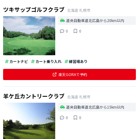
ツキサップゴルフクラブ
北海道
札幌市
道央自動車道北広島から20km以内
0
0
カートナビ
カート乗り入れ
練習場あり
楽天GORAで予約
羊ケ丘カントリークラブ
北海道
札幌市
道央自動車道北広島から15km以内
0
0