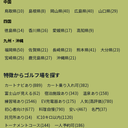
中国
鳥取県
(
10
)
島根県
(
8
)
岡山県
(
40
)
広島県
(
40
)
山口県
(
29
)
四国
徳島県
(
14
)
香川県
(
16
)
愛媛県
(
17
)
高知県
(
9
)
九州・沖縄
福岡県
(
50
)
佐賀県
(
21
)
長崎県
(
23
)
熊本県
(
41
)
大分県
(
23
)
宮崎県
(
25
)
鹿児島県
(
27
)
沖縄県
(
21
)
特徴から
ゴルフ場
を探す
カートナビあり
(
889
)
カート乗り入れ可
(
382
)
富士山が見える
(
62
)
宿泊施設あり
(
343
)
温泉あり
(
158
)
練習場あり
(
1546
)
EV充電器あり
(
175
)
人気(高評価)
(
780
)
初心者向け
(
677
)
料理自慢
(
790
)
安い
(
467
)
名門
(
37
)
託児所あり
(
14
)
IC10キロ以内
(
1120
)
トーナメントコース
(
144
)
一人予約可
(
186
)