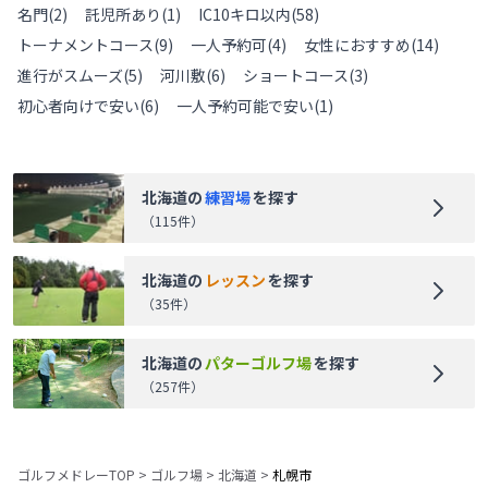
名門
(
2
)
託児所あり
(
1
)
IC10キロ以内
(
58
)
トーナメントコース
(
9
)
一人予約可
(
4
)
女性におすすめ
(
14
)
進行がスムーズ
(
5
)
河川敷
(
6
)
ショートコース
(
3
)
初心者向けで安い
(
6
)
一人予約可能で安い
(
1
)
北海道
の
練習場
を探す
（
115
件）
北海道
の
レッスン
を探す
（
35
件）
北海道
の
パターゴルフ場
を探す
（
257
件）
ゴルフメドレーTOP
>
ゴルフ場
>
北海道
>
札幌市