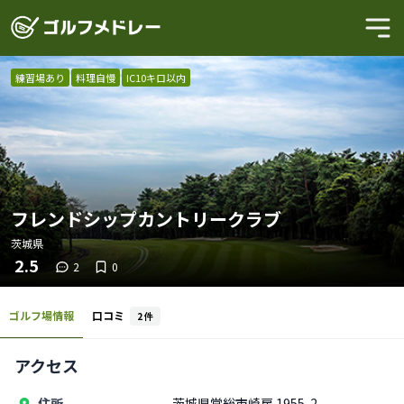
練習場あり
料理自慢
IC10キロ以内
フレンドシップカントリークラブ
茨城県
2.5
2
0
ゴルフ場情報
口コミ
2
件
アクセス
住所
茨城県常総市崎房 1955-2