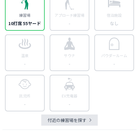
練習場
アプローチ練習場
宿泊施設
10打席 55ヤード
-
なし
温泉
サウナ
パウダールーム
-
-
-
託児所
EV充電器
-
-
付近の練習場を探す