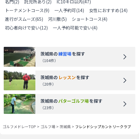
名門
(
2
)
託児所あり
(
2
)
IC10キロ以内
(
47
)
トーナメントコース
(
9
)
一人予約可
(
14
)
女性におすすめ
(
14
)
進行がスムーズ
(
65
)
河川敷
(
5
)
ショートコース
(
4
)
初心者向けで安い
(
12
)
一人予約可能で安い
(
4
)
茨城県
の
練習場
を探す
（
104
件）
茨城県
の
レッスン
を探す
（
20
件）
茨城県
の
パターゴルフ場
を探す
（
23
件）
ゴルフメドレーTOP
>
ゴルフ場
>
茨城県
>
フレンドシップカントリークラブ