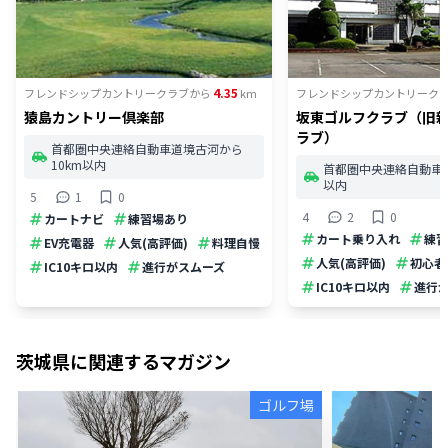
4.35
フレンドシップカントリークラブ
から
km
フレンドシップカントリーク
猿島カントリー倶楽部
坂東ゴルフクラブ（旧
ラブ）
首都圏中央連絡自動車道境古河から
10km以内
首都圏中央連絡自動車道
以内
5
1
0
4
2
0
カートナビ
練習場あり
カート乗り入れ
練習
EV充電器
人気(高評価)
料理自慢
人気(高評価)
初心者
IC10キロ以内
進行がスムーズ
IC10キロ以内
進行
茨城県
に関連するマガジン
ゴルフ場