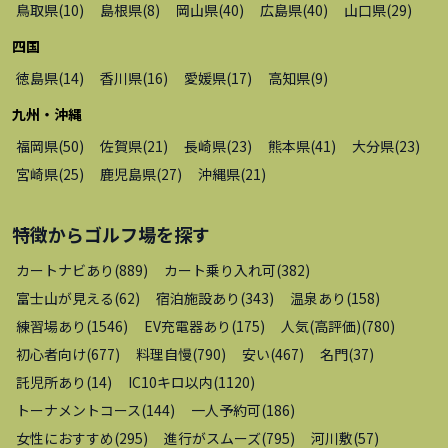
鳥取県
(
10
)
島根県
(
8
)
岡山県
(
40
)
広島県
(
40
)
山口県
(
29
)
四国
徳島県
(
14
)
香川県
(
16
)
愛媛県
(
17
)
高知県
(
9
)
九州・沖縄
福岡県
(
50
)
佐賀県
(
21
)
長崎県
(
23
)
熊本県
(
41
)
大分県
(
23
)
宮崎県
(
25
)
鹿児島県
(
27
)
沖縄県
(
21
)
特徴から
ゴルフ場
を探す
カートナビあり
(
889
)
カート乗り入れ可
(
382
)
富士山が見える
(
62
)
宿泊施設あり
(
343
)
温泉あり
(
158
)
練習場あり
(
1546
)
EV充電器あり
(
175
)
人気(高評価)
(
780
)
初心者向け
(
677
)
料理自慢
(
790
)
安い
(
467
)
名門
(
37
)
託児所あり
(
14
)
IC10キロ以内
(
1120
)
トーナメントコース
(
144
)
一人予約可
(
186
)
女性におすすめ
(
295
)
進行がスムーズ
(
795
)
河川敷
(
57
)