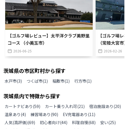
【ゴルフ場レビュー】太平洋クラブ美野里
【ゴルフ場レポ
コース （小美玉市）
（常陸大宮市）
2026-06-25
2026-02-26
茨城県
の
市区町村から探す
水戸市
(
3
)
つくば市
(
1
)
稲敷市
(
1
)
行方市
(
1
)
茨城県
内で特徴から探す
カートナビあり
(
59
)
カート乗り入れ可
(
21
)
宿泊施設あり
(
20
)
温泉あり
(
4
)
練習場あり
(
90
)
EV充電器あり
(
11
)
人気(高評価)
(
69
)
初心者向け
(
44
)
料理自慢
(
68
)
安い
(
25
)