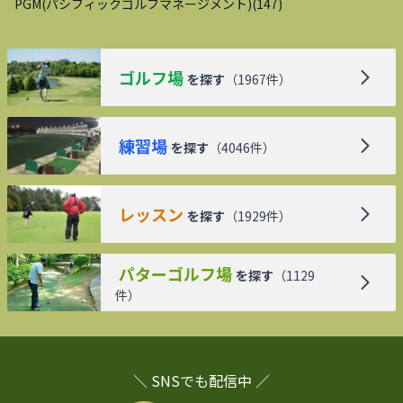
PGM(パシフィックゴルフマネージメント)
(
147
)
ゴルフ場
を探す
（
1967
件）
練習場
を探す
（
4046
件）
レッスン
を探す
（
1929
件）
パターゴルフ場
を探す
（
1129
件）
＼ SNSでも配信中 ／