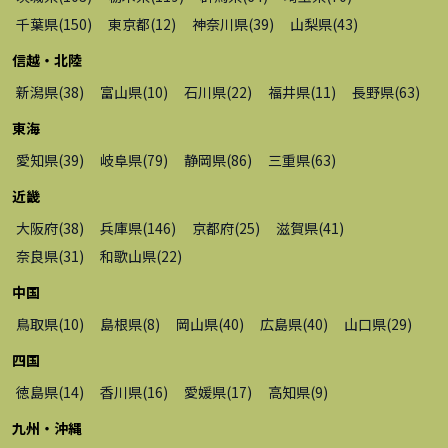
千葉県
(
150
)
東京都
(
12
)
神奈川県
(
39
)
山梨県
(
43
)
信越・北陸
新潟県
(
38
)
富山県
(
10
)
石川県
(
22
)
福井県
(
11
)
長野県
(
63
)
東海
愛知県
(
39
)
岐阜県
(
79
)
静岡県
(
86
)
三重県
(
63
)
近畿
大阪府
(
38
)
兵庫県
(
146
)
京都府
(
25
)
滋賀県
(
41
)
奈良県
(
31
)
和歌山県
(
22
)
中国
鳥取県
(
10
)
島根県
(
8
)
岡山県
(
40
)
広島県
(
40
)
山口県
(
29
)
四国
徳島県
(
14
)
香川県
(
16
)
愛媛県
(
17
)
高知県
(
9
)
九州・沖縄