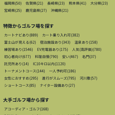
福岡県
(
50
)
佐賀県
(
21
)
長崎県
(
23
)
熊本県
(
41
)
大分県
(
23
)
宮崎県
(
25
)
鹿児島県
(
27
)
沖縄県
(
21
)
特徴から
ゴルフ場
を探す
カートナビあり
(
889
)
カート乗り入れ可
(
382
)
富士山が見える
(
62
)
宿泊施設あり
(
343
)
温泉あり
(
158
)
練習場あり
(
1546
)
EV充電器あり
(
175
)
人気(高評価)
(
780
)
初心者向け
(
677
)
料理自慢
(
790
)
安い
(
467
)
名門
(
37
)
託児所あり
(
14
)
IC10キロ以内
(
1120
)
トーナメントコース
(
144
)
一人予約可
(
186
)
女性におすすめ
(
295
)
進行がスムーズ
(
795
)
河川敷
(
57
)
ショートコース
(
85
)
ナイター設備あり
(
27
)
大手ゴルフ場
から探す
アコーディア・ゴルフ
(
168
)