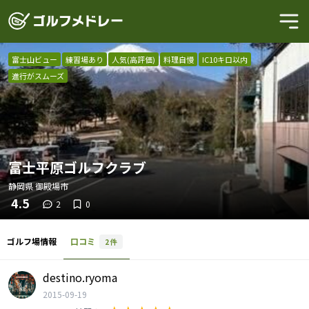
富士山ビュー
練習場あり
人気(高評価)
料理自慢
IC10キロ以内
進行がスムーズ
富士平原ゴルフクラブ
静岡県
御殿場市
4.5
2
0
ゴルフ場情報
口コミ
2
件
destino.ryoma
2015-09-19