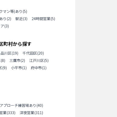
クマン等)あり
(
5
)
あり
(
2
)
駅近
(
3
)
24時間営業
(
5
)
ドア
(
3
)
区町村から探す
品川区
(
19
)
千代田区
(
20
)
区
(
8
)
三鷹市
(
2
)
江戸川区
(
5
)
区
(
9
)
小平市
(
1
)
府中市
(
1
)
アプローチ練習場あり
(
40
)
営業
(
333
)
深夜営業
(
311
)