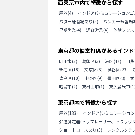
西東京市
内で特徴から探す
屋外
(
4
)
インドア(シミュレーションゴ
パター練習場あり
(
5
)
バンカー練習場
早朝営業
(
4
)
深夜営業
(
4
)
体験レッス
東京都
の
個室打席があるインド
町田市
(
3
)
葛飾区
(
3
)
港区
(
47
)
目黒
新宿区
(
18
)
文京区
(
6
)
渋谷区
(
23
)
豊島区
(
10
)
中野区
(
9
)
墨田区
(
8
)
武
昭島市
(
2
)
東村山市
(
1
)
東久留米市
(
1
東京都
内で特徴から探す
屋外
(
133
)
インドア(シミュレーション
弾道測定器(トップレーサー、トラックマ
ショートコースあり
(
5
)
レンタルクラ