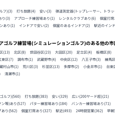
ルフ)
(
3
)
打ち放題
(
4
)
安い
(
3
)
弾道測定器(トップレーサー、トラッ
あり
(
3
)
アプローチ練習場あり
(
1
)
レンタルクラブあり
(
6
)
個室打席
ンあり
(
1
)
インドアで安い
(
2
)
個室のあるインドア
(
2
)
駅近のイン
アゴルフ練習場(シミュレーションゴルフ)のある
他の
市
区
(
13
)
北区
(
8
)
世田谷区
(
23
)
大田区
(
20
)
足立区
(
4
)
板橋区
(
8
)
江東区
(
7
)
調布市
(
1
)
武蔵野市
(
4
)
中央区
(
12
)
八王子市
(
3
)
練馬
蔵村山市
(
1
)
荒川区
(
3
)
杉並区
(
13
)
多摩市
(
2
)
小金井市
(
1
)
台東
)
清瀬市
(
1
)
ゴルフ)
(
560
)
打ち放題
(
383
)
安い
(
329
)
広い(200ヤード超)
(
21
)
ン等)あり
(
527
)
パター練習場あり
(
184
)
バンカー練習場あり
(
71
)
ブあり
(
562
)
個室打席あり
(
327
)
駅近
(
493
)
24時間営業
(
362
)
早朝