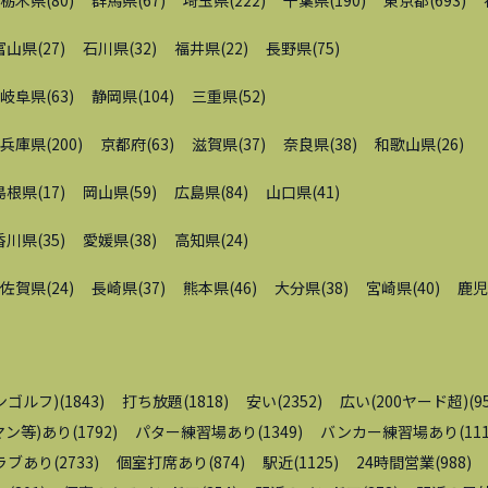
栃木県
(
80
)
群馬県
(
67
)
埼玉県
(
222
)
千葉県
(
190
)
東京都
(
693
)
富山県
(
27
)
石川県
(
32
)
福井県
(
22
)
長野県
(
75
)
岐阜県
(
63
)
静岡県
(
104
)
三重県
(
52
)
兵庫県
(
200
)
京都府
(
63
)
滋賀県
(
37
)
奈良県
(
38
)
和歌山県
(
26
)
島根県
(
17
)
岡山県
(
59
)
広島県
(
84
)
山口県
(
41
)
香川県
(
35
)
愛媛県
(
38
)
高知県
(
24
)
佐賀県
(
24
)
長崎県
(
37
)
熊本県
(
46
)
大分県
(
38
)
宮崎県
(
40
)
鹿児
ンゴルフ)
(
1843
)
打ち放題
(
1818
)
安い
(
2352
)
広い(200ヤード超)
(
9
ン等)あり
(
1792
)
パター練習場あり
(
1349
)
バンカー練習場あり
(
11
ラブあり
(
2733
)
個室打席あり
(
874
)
駅近
(
1125
)
24時間営業
(
988
)