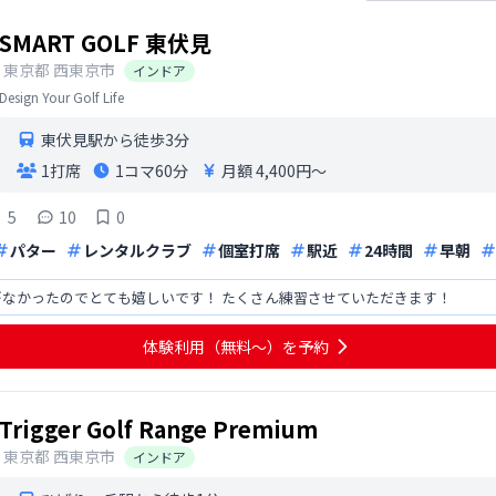
SMART GOLF 東伏見
東京都
西東京市
インドア
Design Your Golf Life
東伏見駅から徒歩3分
1打席
1コマ
60分
月額 4,400円〜
5
10
0
パター
レンタルクラブ
個室打席
駅近
24時間
早朝
なかったのでとても嬉しいです！ たくさん練習させていただきます！
体験利用（無料〜）を予約
Trigger Golf Range Premium
東京都
西東京市
インドア