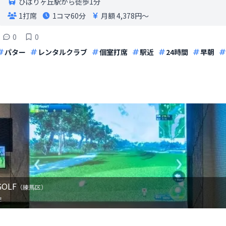
ひばりヶ丘駅から徒歩1分
1打席
1コマ
60分
月額 4,378円〜
0
0
パター
レンタルクラブ
個室打席
駅近
24時間
早朝
OLF
（
練馬区
）
！