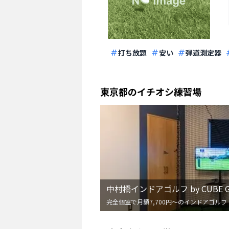
打ち放題
安い
弾道測定器
東京都
のイチオシ練習場
中村橋インドアゴルフ by CUBE G
完全個室で月額7,700円〜のインドアゴルフ