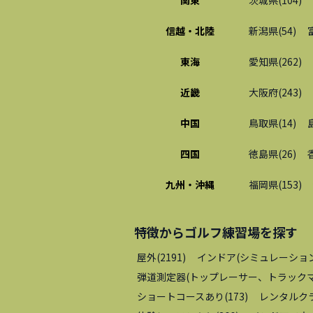
関東
茨城県
(
104
)
信越・北陸
新潟県
(
54
)
東海
愛知県
(
262
)
近畿
大阪府
(
243
)
中国
鳥取県
(
14
)
四国
徳島県
(
26
)
九州・沖縄
福岡県
(
153
)
特徴から
ゴルフ練習場
を探す
屋外
(
2191
)
インドア(シミュレーショ
弾道測定器(トップレーサー、トラックマ
ショートコースあり
(
173
)
レンタルク