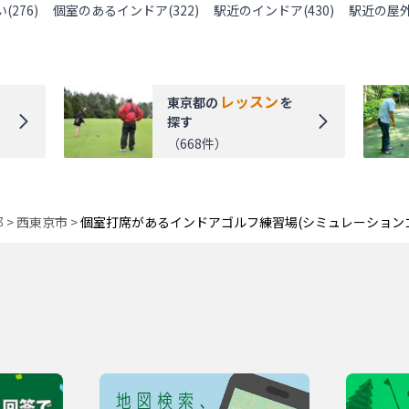
い
(
276
)
個室のあるインドア
(
322
)
駅近のインドア
(
430
)
駅近の屋
レッスン
東京都
の
を
探す
（
668
件）
都
>
西東京市
>
個室打席があるインドアゴルフ練習場(シミュレーション