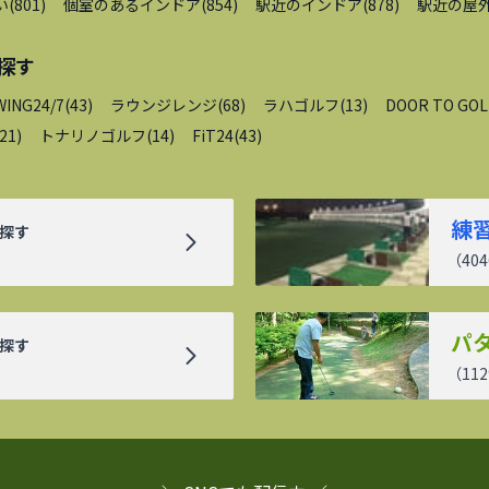
い
(
801
)
個室のあるインドア
(
854
)
駅近のインドア
(
878
)
駅近の屋
探す
WING24/7
(
43
)
ラウンジレンジ
(
68
)
ラハゴルフ
(
13
)
DOOR TO GOL
21
)
トナリノゴルフ
(
14
)
FiT24
(
43
)
練
探す
（
404
パ
探す
（
112