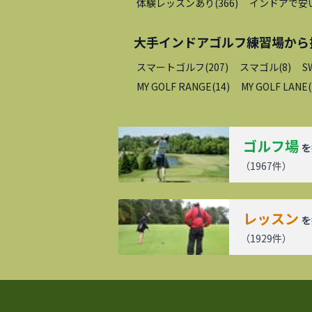
体験レッスンあり
(
366
)
インドアで安
大手インドアゴルフ練習場
から
スマートゴルフ
(
207
)
スマゴル
(
8
)
S
MY GOLF RANGE
(
14
)
MY GOLF LANE
(
ゴルフ場
を
（
1967
件）
レッスン
を
（
1929
件）