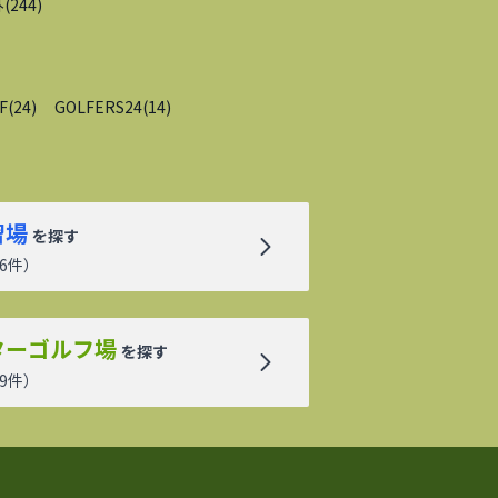
外
(
244
)
F
(
24
)
GOLFERS24
(
14
)
習場
を探す
6
件）
ターゴルフ場
を探す
9
件）