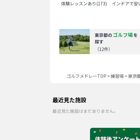
体験レッスンあり
(
173
)
インドアで安
ゴルフ場
東京都
の
を
探す
（
12
件）
ゴルフメドレーTOP
>
練習場
>
東京
最近見た施設
最近見た施設はまだありません。