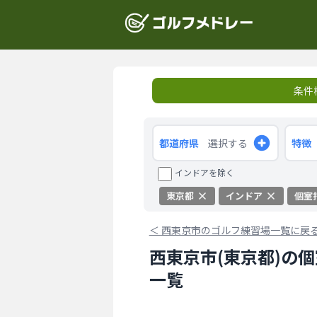
条件
都道府県
選択する
特徴
インドアを除く
東京都
インドア
個室
＜
西東京市のゴルフ練習場一覧に戻
西東京市(東京都)の
一覧