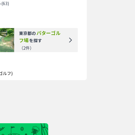
外
(
63
)
パターゴル
東京都
の
フ場
を探す
（
2
件）
ゴルフ)