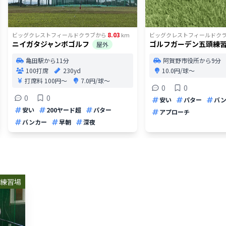
8.03
ビッグクレストフィールドクラブ
から
km
ビッグクレストフィールドク
ニイガタジャンボゴルフ
ゴルフガーデン五頭練
屋外
亀田駅から11分
阿賀野市役所から9分
100打席
230yd
10.0円/球〜
打席料
100円〜
7.0円/球〜
0
0
0
0
安い
パター
バ
安い
200ヤード超
パター
アプローチ
バンカー
早朝
深夜
練習場