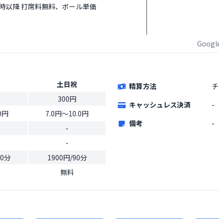
8時以降 打席料無料、ボール単価
Goog
土日祝
精算方法
チ
300円
キャッシュレス決済
-
0円
7.0円〜10.0円
備考
-
-
-
20分
1900円/90分
無料