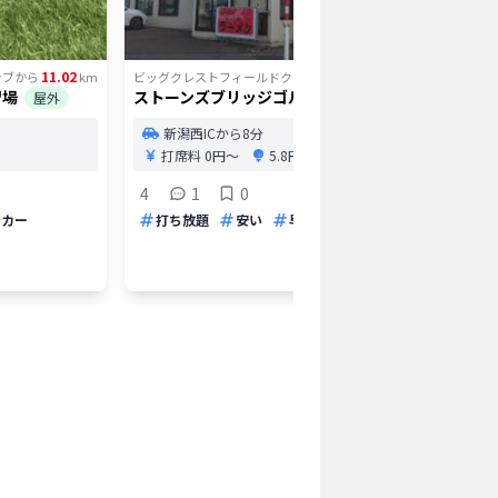
11.02
13.56
ラブ
から
km
ビッグクレストフィールドクラブ
から
km
ビッグクレ
習場
ストーンズブリッジゴルフ
ENJOY L
屋外
屋外
新潟西ICから8分
新潟
打席料
0円〜
5.8円/球〜
0
4
1
0
弾道測
ンカー
打ち放題
安い
早朝
深夜
レンタ