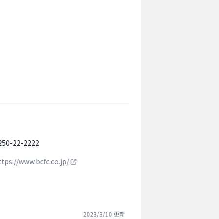
250-22-2222
ttps://www.bcfc.co.jp/
2023/3/10
更新