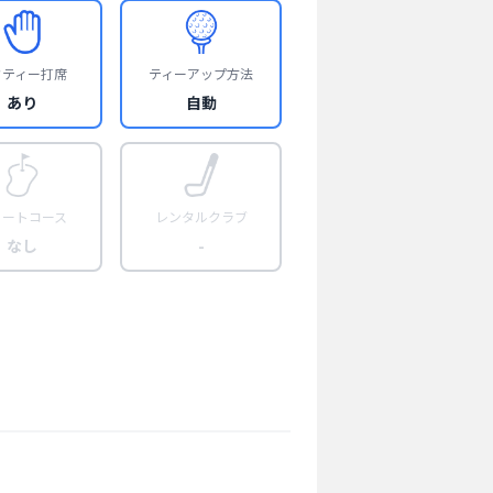
フティー打席
ティーアップ方法
あり
自動
ョートコース
レンタルクラブ
なし
-