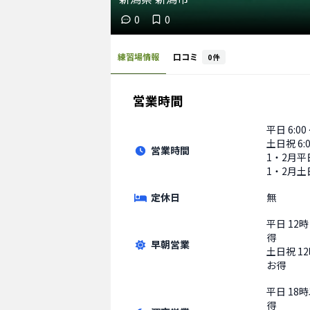
0
0
練習場情報
口コミ
0
件
営業時間
平日
6:00
土日祝
6:
営業時間
1・2月平日 
1・2月土日
定休日
無
平日
12
得
早朝営業
土日祝
1
お得
平日
18
得