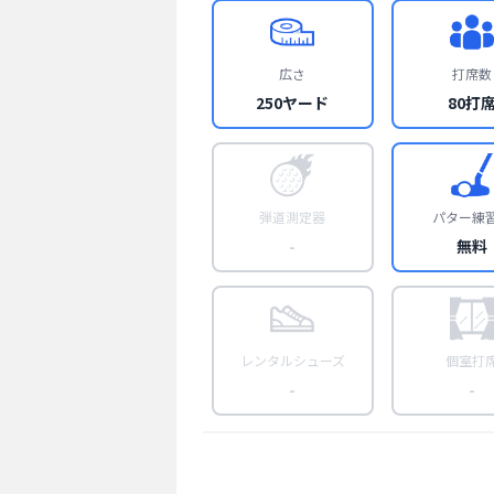
広さ
打席数
250ヤード
80打
弾道測定器
パター練
-
無料
レンタルシューズ
個室打
-
-