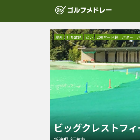
屋外
打ち放題
安い
200ヤード超
パター
ビッグクレストフィ
新潟県
新潟市