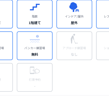
階数
インドア/屋外
レ
席
1階建て
屋外
習場
バンカー練習場
アプローチ練習場
シ
無料
なし
席
打席予約
-