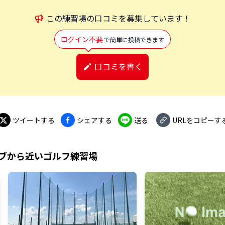
この
練習場
の口コミを募集しています！
ログイン不要
で簡単に投稿できます
口コミを書く
ツイートする
シェアする
送る
URLをコピーす
ブ
から近いゴルフ練習場