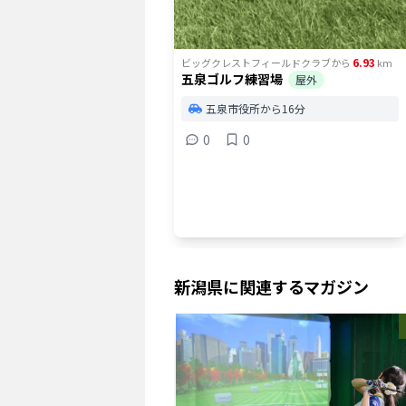
6.93
ビッグクレストフィールドクラブ
から
km
五泉ゴルフ練習場
屋外
五泉市役所から16分
0
0
新潟県
に関連するマガジン