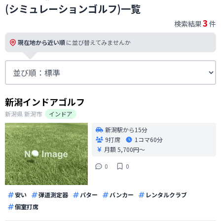
(シミュレーションゴルフ)一覧
3
検索結果
件
現在地から近い順
に並び替えてみませんか
新潟インドアゴルフ
新潟県
新潟市
インドア
新潟駅から15分
9打席
1コマ
60分
月額 5,700円〜
0
0
安い
弾道測定器
パター
バンカー
レンタルクラブ
個室打席