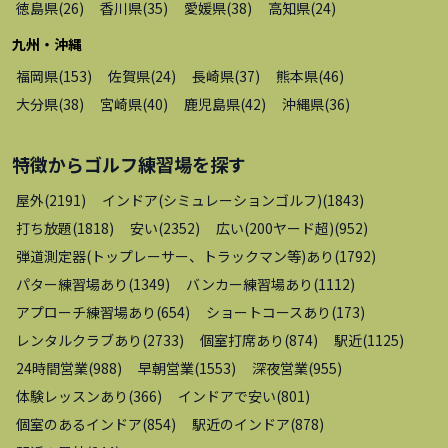
徳島県
(
26
)
香川県
(
35
)
愛媛県
(
38
)
高知県
(
24
)
九州・沖縄
福岡県
(
153
)
佐賀県
(
24
)
長崎県
(
37
)
熊本県
(
46
)
大分県
(
38
)
宮崎県
(
40
)
鹿児島県
(
42
)
沖縄県
(
36
)
特徴から
ゴルフ練習場
を探す
屋外
(
2191
)
インドア(シミュレーションゴルフ)
(
1843
)
打ち放題
(
1818
)
安い
(
2352
)
広い(200ヤード超)
(
952
)
弾道測定器(トップレーサー、トラックマン等)あり
(
1792
)
パター練習場あり
(
1349
)
バンカー練習場あり
(
1112
)
アプローチ練習場あり
(
654
)
ショートコースあり
(
173
)
レンタルクラブあり
(
2733
)
個室打席あり
(
874
)
駅近
(
1125
)
24時間営業
(
988
)
早朝営業
(
1553
)
深夜営業
(
955
)
体験レッスンあり
(
366
)
インドアで安い
(
801
)
個室のあるインドア
(
854
)
駅近のインドア
(
878
)