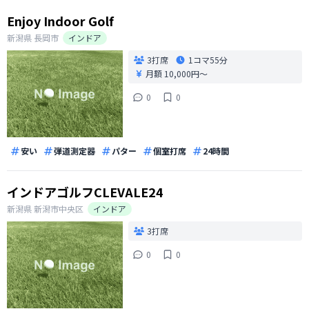
Enjoy Indoor Golf
新潟県
長岡市
インドア
3打席
1コマ
55分
月額 10,000円〜
0
0
安い
弾道測定器
パター
個室打席
24時間
インドアゴルフCLEVALE24
新潟県
新潟市中央区
インドア
3打席
0
0