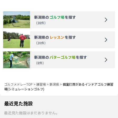
新潟県
の
ゴルフ場
を探す
（
38
件）
新潟県
の
レッスン
を探す
（
20
件）
新潟県
の
パターゴルフ場
を探す
（
8
件）
ゴルフメドレーTOP
>
練習場
>
新潟県
>
個室打席があるインドアゴルフ練習
場(シミュレーションゴルフ)
最近見た施設
最近見た施設はまだありません。