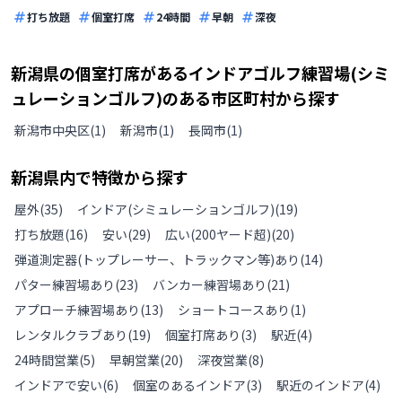
打ち放題
個室打席
24時間
早朝
深夜
新潟県
の
個室打席があるインドアゴルフ練習場(シミ
ュレーションゴルフ)のある
市区町村から探す
新潟市中央区
(
1
)
新潟市
(
1
)
長岡市
(
1
)
新潟県
内で特徴から探す
屋外
(
35
)
インドア(シミュレーションゴルフ)
(
19
)
打ち放題
(
16
)
安い
(
29
)
広い(200ヤード超)
(
20
)
弾道測定器(トップレーサー、トラックマン等)あり
(
14
)
パター練習場あり
(
23
)
バンカー練習場あり
(
21
)
アプローチ練習場あり
(
13
)
ショートコースあり
(
1
)
レンタルクラブあり
(
19
)
個室打席あり
(
3
)
駅近
(
4
)
24時間営業
(
5
)
早朝営業
(
20
)
深夜営業
(
8
)
インドアで安い
(
6
)
個室のあるインドア
(
3
)
駅近のインドア
(
4
)