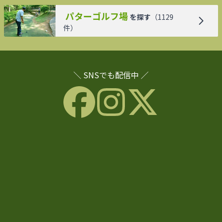
パターゴルフ場
を探す
（
1129
件）
＼ SNSでも配信中 ／