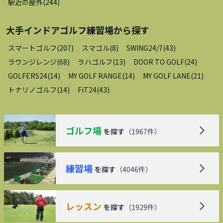
駅近の屋外
(
244
)
大手インドアゴルフ練習場
から探す
スマートゴルフ
(
207
)
スマゴル
(
8
)
SWING24/7
(
43
)
ラウンジレンジ
(
68
)
ラハゴルフ
(
13
)
DOOR TO GOLF
(
24
)
GOLFERS24
(
14
)
MY GOLF RANGE
(
14
)
MY GOLF LANE
(
21
)
トナリノゴルフ
(
14
)
FiT24
(
43
)
ゴルフ場
を探す
（
1967
件）
練習場
を探す
（
4046
件）
レッスン
を探す
（
1929
件）