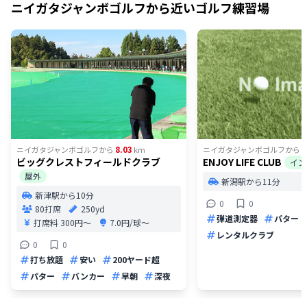
ニイガタジャンボゴルフ
から近いゴルフ練習場
8.03
8
ニイガタジャンボゴルフ
から
km
ニイガタジャンボゴルフ
から
ビッグクレストフィールドクラブ
ENJOY LIFE CLUB
イン
屋外
新潟駅から11分
新津駅から10分
0
0
80打席
250yd
弾道測定器
パター
打席料
300円〜
7.0円/球〜
レンタルクラブ
0
0
打ち放題
安い
200ヤード超
パター
バンカー
早朝
深夜