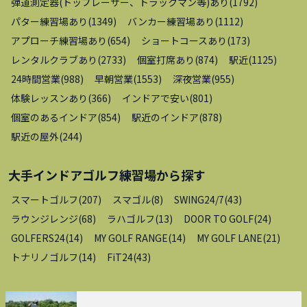
弾道測定器(トップレーサー、トラックマン等)あり
(
1792
)
パター練習場あり
(
1349
)
バンカー練習場あり
(
1112
)
アプローチ練習場あり
(
654
)
ショートコースあり
(
173
)
レンタルクラブあり
(
2733
)
個室打席あり
(
874
)
駅近
(
1125
)
24時間営業
(
988
)
早朝営業
(
1553
)
深夜営業
(
955
)
体験レッスンあり
(
366
)
インドアで安い
(
801
)
個室のあるインドア
(
854
)
駅近のインドア
(
878
)
駅近の屋外
(
244
)
大手インドアゴルフ練習場
から探す
スマートゴルフ
(
207
)
スマゴル
(
8
)
SWING24/7
(
43
)
ラウンジレンジ
(
68
)
ラハゴルフ
(
13
)
DOOR TO GOLF
(
24
)
GOLFERS24
(
14
)
MY GOLF RANGE
(
14
)
MY GOLF LANE
(
21
)
トナリノゴルフ
(
14
)
FiT24
(
43
)