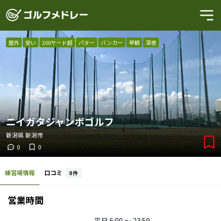
屋外
安い
200ヤード超
パター
バンカー
早朝
深夜
ニイガタジャンボゴルフ
新潟県
新潟市
0
0
練習場情報
口コミ
0
件
営業時間
平日
6:00 〜 23:59