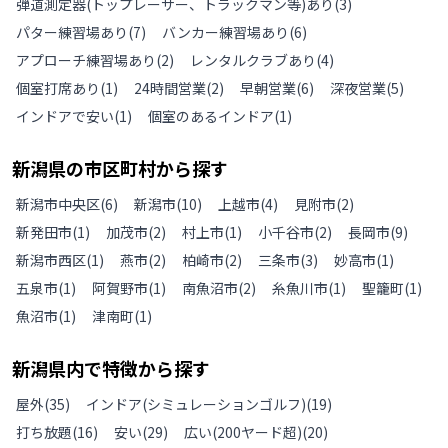
弾道測定器(トップレーサー、トラックマン等)あり
(
3
)
パター練習場あり
(
7
)
バンカー練習場あり
(
6
)
アプローチ練習場あり
(
2
)
レンタルクラブあり
(
4
)
個室打席あり
(
1
)
24時間営業
(
2
)
早朝営業
(
6
)
深夜営業
(
5
)
インドアで安い
(
1
)
個室のあるインドア
(
1
)
新潟県
の
市区町村から探す
新潟市中央区
(
6
)
新潟市
(
10
)
上越市
(
4
)
見附市
(
2
)
新発田市
(
1
)
加茂市
(
2
)
村上市
(
1
)
小千谷市
(
2
)
長岡市
(
9
)
新潟市西区
(
1
)
燕市
(
2
)
柏崎市
(
2
)
三条市
(
3
)
妙高市
(
1
)
五泉市
(
1
)
阿賀野市
(
1
)
南魚沼市
(
2
)
糸魚川市
(
1
)
聖籠町
(
1
)
魚沼市
(
1
)
津南町
(
1
)
新潟県
内で特徴から探す
屋外
(
35
)
インドア(シミュレーションゴルフ)
(
19
)
打ち放題
(
16
)
安い
(
29
)
広い(200ヤード超)
(
20
)