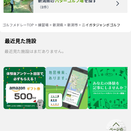
新潟県
の
パターゴルフ場
を探す
（
8
件）
ゴルフメドレーTOP
>
練習場
>
新潟県
>
新潟市
>
ニイガタジャンボゴルフ
最近見た施設
最近見た施設はまだありません。