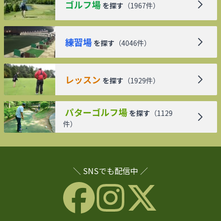
ゴルフ場
を探す
（
1967
件）
練習場
を探す
（
4046
件）
レッスン
を探す
（
1929
件）
パターゴルフ場
を探す
（
1129
件）
＼ SNSでも配信中 ／