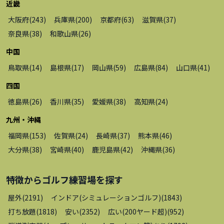
近畿
大阪府
(
243
)
兵庫県
(
200
)
京都府
(
63
)
滋賀県
(
37
)
奈良県
(
38
)
和歌山県
(
26
)
中国
鳥取県
(
14
)
島根県
(
17
)
岡山県
(
59
)
広島県
(
84
)
山口県
(
41
)
四国
徳島県
(
26
)
香川県
(
35
)
愛媛県
(
38
)
高知県
(
24
)
九州・沖縄
福岡県
(
153
)
佐賀県
(
24
)
長崎県
(
37
)
熊本県
(
46
)
大分県
(
38
)
宮崎県
(
40
)
鹿児島県
(
42
)
沖縄県
(
36
)
特徴から
ゴルフ練習場
を探す
屋外
(
2191
)
インドア(シミュレーションゴルフ)
(
1843
)
打ち放題
(
1818
)
安い
(
2352
)
広い(200ヤード超)
(
952
)