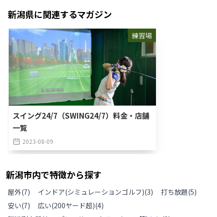
新潟県
に関連するマガジン
練習場
スイング24/7（SWING24/7）料金・店舗
一覧
2023-08-09
新潟市
内で特徴から探す
屋外
(
7
)
インドア(シミュレーションゴルフ)
(
3
)
打ち放題
(
5
)
安い
(
7
)
広い(200ヤード超)
(
4
)