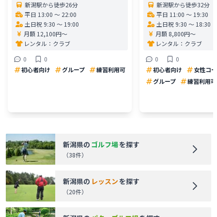
新潟駅から徒歩26分
新潟駅から徒歩32分
平日 13:00 〜 22:00
平日 11:00 〜 19:30
土日祝 9:30 〜 19:00
土日祝 9:30 〜 18:30
月額 12,100円〜
月額 8,800円〜
レンタル：
クラブ
レンタル：
クラブ
0
0
0
0
初心者向け
グループ
練習利用可
初心者向け
女性コー
グループ
練習利用可
新潟県
の
ゴルフ場
を探す
（
38
件）
新潟県
の
レッスン
を探す
（
20
件）