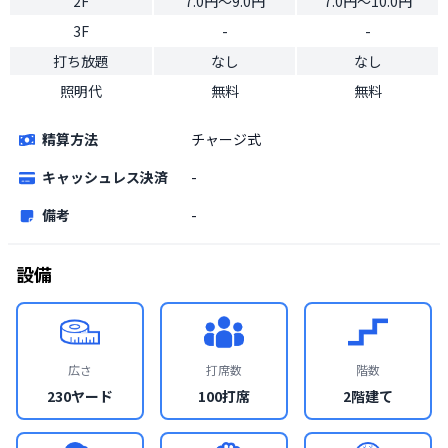
2F
7.0円〜9.0円
7.0円〜10.0円
3F
-
-
打ち放題
なし
なし
照明代
無料
無料
精算方法
チャージ式
キャッシュレス決済
-
備考
-
設備
広さ
打席数
階数
230ヤード
100打席
2階建て