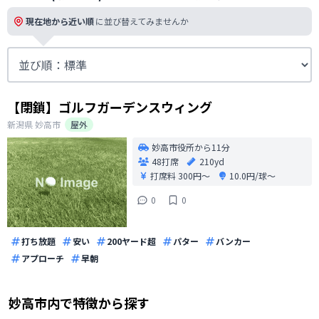
現在地から近い順
に並び替えてみませんか
【閉鎖】ゴルフガーデンスウィング
新潟県
妙高市
屋外
妙高市役所から11分
48打席
210yd
打席料
300円〜
10.0円/球〜
0
0
打ち放題
安い
200ヤード超
パター
バンカー
アプローチ
早朝
妙高市
内で特徴から探す