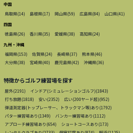
中国
鳥取県
(
14
)
島根県
(
17
)
岡山県
(
59
)
広島県
(
84
)
山口県
(
41
)
四国
徳島県
(
26
)
香川県
(
35
)
愛媛県
(
38
)
高知県
(
24
)
九州・沖縄
福岡県
(
153
)
佐賀県
(
24
)
長崎県
(
37
)
熊本県
(
46
)
大分県
(
38
)
宮崎県
(
40
)
鹿児島県
(
42
)
沖縄県
(
36
)
特徴から
ゴルフ練習場
を探す
屋外
(
2191
)
インドア(シミュレーションゴルフ)
(
1843
)
打ち放題
(
1818
)
安い
(
2352
)
広い(200ヤード超)
(
952
)
弾道測定器(トップレーサー、トラックマン等)あり
(
1792
)
パター練習場あり
(
1349
)
バンカー練習場あり
(
1112
)
アプローチ練習場あり
(
654
)
ショートコースあり
(
173
)
レンタルクラブあり
(
2733
)
個室打席あり
(
874
)
駅近
(
1125
)