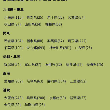
北海道・東北
北海道
(
115
)
青森県
(
25
)
岩手県
(
25
)
宮城県
(
57
)
秋田県
(
27
)
山形県
(
24
)
福島県
(
58
)
関東
茨城県
(
104
)
栃木県
(
80
)
群馬県
(
67
)
埼玉県
(
222
)
千葉県
(
190
)
東京都
(
693
)
神奈川県
(
281
)
山梨県
(
26
)
信越・北陸
新潟県
(
54
)
富山県
(
27
)
石川県
(
32
)
福井県
(
22
)
長野県
(
75
)
東海
愛知県
(
262
)
岐阜県
(
63
)
静岡県
(
104
)
三重県
(
52
)
近畿
大阪府
(
243
)
兵庫県
(
200
)
京都府
(
63
)
滋賀県
(
37
)
奈良県
(
38
)
和歌山県
(
26
)