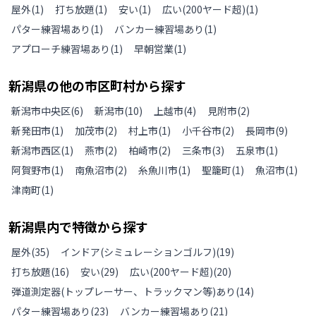
屋外
(
1
)
打ち放題
(
1
)
安い
(
1
)
広い(200ヤード超)
(
1
)
パター練習場あり
(
1
)
バンカー練習場あり
(
1
)
アプローチ練習場あり
(
1
)
早朝営業
(
1
)
新潟県
の
他の
市区町村から探す
新潟市中央区
(
6
)
新潟市
(
10
)
上越市
(
4
)
見附市
(
2
)
新発田市
(
1
)
加茂市
(
2
)
村上市
(
1
)
小千谷市
(
2
)
長岡市
(
9
)
新潟市西区
(
1
)
燕市
(
2
)
柏崎市
(
2
)
三条市
(
3
)
五泉市
(
1
)
阿賀野市
(
1
)
南魚沼市
(
2
)
糸魚川市
(
1
)
聖籠町
(
1
)
魚沼市
(
1
)
津南町
(
1
)
新潟県
内で特徴から探す
屋外
(
35
)
インドア(シミュレーションゴルフ)
(
19
)
打ち放題
(
16
)
安い
(
29
)
広い(200ヤード超)
(
20
)
弾道測定器(トップレーサー、トラックマン等)あり
(
14
)
パター練習場あり
(
23
)
バンカー練習場あり
(
21
)