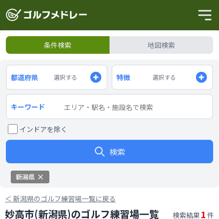
条件検索
地図検索
都道府県
特徴
選択する
選択する
キーワード
インドアを除く
検索
新潟県
＜
新潟県のゴルフ練習場一覧に戻る
妙高市(新潟県)のゴルフ練習場一覧
1
検索結果
件