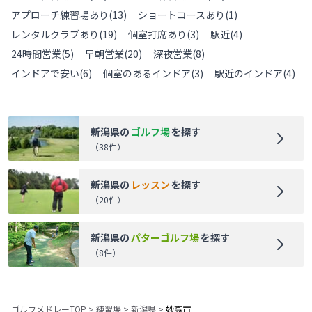
アプローチ練習場あり
(
13
)
ショートコースあり
(
1
)
レンタルクラブあり
(
19
)
個室打席あり
(
3
)
駅近
(
4
)
24時間営業
(
5
)
早朝営業
(
20
)
深夜営業
(
8
)
インドアで安い
(
6
)
個室のあるインドア
(
3
)
駅近のインドア
(
4
)
新潟県
の
ゴルフ場
を探す
（
38
件）
新潟県
の
レッスン
を探す
（
20
件）
新潟県
の
パターゴルフ場
を探す
（
8
件）
ゴルフメドレーTOP
>
練習場
>
新潟県
>
妙高市