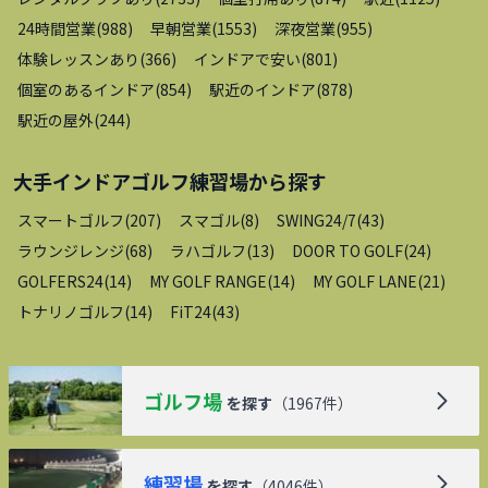
24時間営業
(
988
)
早朝営業
(
1553
)
深夜営業
(
955
)
体験レッスンあり
(
366
)
インドアで安い
(
801
)
個室のあるインドア
(
854
)
駅近のインドア
(
878
)
駅近の屋外
(
244
)
大手インドアゴルフ練習場
から探す
スマートゴルフ
(
207
)
スマゴル
(
8
)
SWING24/7
(
43
)
ラウンジレンジ
(
68
)
ラハゴルフ
(
13
)
DOOR TO GOLF
(
24
)
GOLFERS24
(
14
)
MY GOLF RANGE
(
14
)
MY GOLF LANE
(
21
)
トナリノゴルフ
(
14
)
FiT24
(
43
)
ゴルフ場
を探す
（
1967
件）
練習場
を探す
（
4046
件）