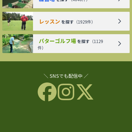
レッスン
を探す
（
1929
件）
パターゴルフ場
を探す
（
1129
件）
＼ SNSでも配信中 ／