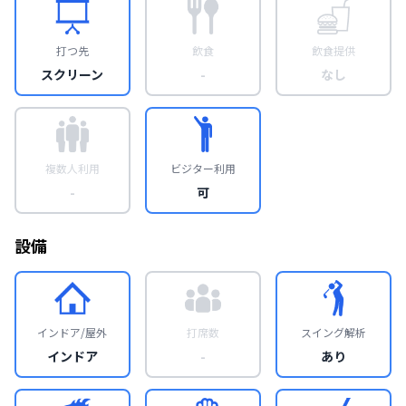
打つ先
飲食
飲食提供
スクリーン
-
なし
複数人利用
ビジター利用
-
可
設備
インドア/屋外
打席数
スイング解析
インドア
-
あり