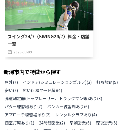
スイング24/7（SWING24/7）料金・店舗
一覧
2023-08-09
新潟市
内で特徴から探す
屋外
(
7
)
インドア(シミュレーションゴルフ)
(
3
)
打ち放題
(
5
)
安い
(
7
)
広い(200ヤード超)
(
4
)
弾道測定器(トップレーサー、トラックマン等)あり
(
3
)
パター練習場あり
(
7
)
バンカー練習場あり
(
6
)
アプローチ練習場あり
(
2
)
レンタルクラブあり
(
4
)
個室打席あり
(
1
)
24時間営業
(
2
)
早朝営業
(
6
)
深夜営業
(
5
)