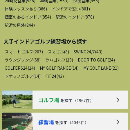
24時間営業
(
988
)
早朝営業
(
1553
)
深夜営業
(
955
)
体験レッスンあり
(
366
)
インドアで安い
(
801
)
個室のあるインドア
(
854
)
駅近のインドア
(
878
)
駅近の屋外
(
244
)
大手インドアゴルフ練習場
から探す
スマートゴルフ
(
207
)
スマゴル
(
8
)
SWING24/7
(
43
)
ラウンジレンジ
(
68
)
ラハゴルフ
(
13
)
DOOR TO GOLF
(
24
)
GOLFERS24
(
14
)
MY GOLF RANGE
(
14
)
MY GOLF LANE
(
21
)
トナリノゴルフ
(
14
)
FiT24
(
43
)
ゴルフ場
を探す
（
1967
件）
練習場
を探す
（
4046
件）