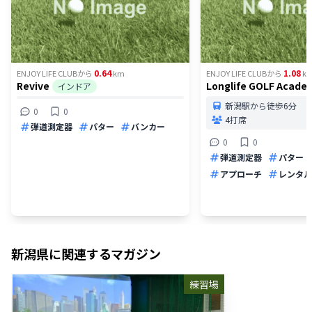
0.64
1.08
ENJOY LIFE CLUB
から
km
ENJOY LIFE CLUB
から
k
Revive
Longlife GOLF Acade
インドア
新潟駅から徒歩6分
0
0
4打席
弾道測定器
パター
バンカー
0
0
弾道測定器
パター
アプローチ
レンタル
新潟県
に関連するマガジン
練習場