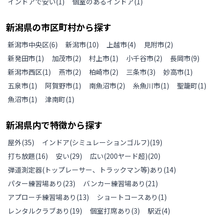
インドアで安い
(
1
)
個室のあるインドア
(
1
)
新潟県
の
市区町村から探す
新潟市中央区
(
6
)
新潟市
(
10
)
上越市
(
4
)
見附市
(
2
)
新発田市
(
1
)
加茂市
(
2
)
村上市
(
1
)
小千谷市
(
2
)
長岡市
(
9
)
新潟市西区
(
1
)
燕市
(
2
)
柏崎市
(
2
)
三条市
(
3
)
妙高市
(
1
)
五泉市
(
1
)
阿賀野市
(
1
)
南魚沼市
(
2
)
糸魚川市
(
1
)
聖籠町
(
1
)
魚沼市
(
1
)
津南町
(
1
)
新潟県
内で特徴から探す
屋外
(
35
)
インドア(シミュレーションゴルフ)
(
19
)
打ち放題
(
16
)
安い
(
29
)
広い(200ヤード超)
(
20
)
弾道測定器(トップレーサー、トラックマン等)あり
(
14
)
パター練習場あり
(
23
)
バンカー練習場あり
(
21
)
アプローチ練習場あり
(
13
)
ショートコースあり
(
1
)
レンタルクラブあり
(
19
)
個室打席あり
(
3
)
駅近
(
4
)