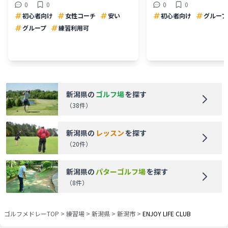
0
0
0
0
初心者向け
女性コーチ
安い
初心者向け
グループ
グループ
練習利用可
新潟県
の
ゴルフ場
を探す
（
38
件）
新潟県
の
レッスン
を探す
（
20
件）
新潟県
の
パターゴルフ場
を探す
（
8
件）
ゴルフメドレーTOP
>
練習場
>
新潟県
>
新潟市
>
ENJOY LIFE CLUB