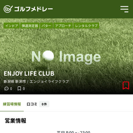
インドア
弾道測定器
パター
アプローチ
レンタルクラブ
ENJOY LIFE CLUB
新潟県
新潟市
/
エンジョイライフクラブ
0
0
練習場情報
口コミ
0
件
営業情報
平日
8:00 〜 23:00