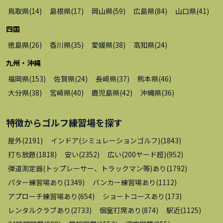
鳥取県
(
14
)
島根県
(
17
)
岡山県
(
59
)
広島県
(
84
)
山口県
(
41
)
四国
徳島県
(
26
)
香川県
(
35
)
愛媛県
(
38
)
高知県
(
24
)
九州・沖縄
福岡県
(
153
)
佐賀県
(
24
)
長崎県
(
37
)
熊本県
(
46
)
大分県
(
38
)
宮崎県
(
40
)
鹿児島県
(
42
)
沖縄県
(
36
)
特徴から
ゴルフ練習場
を探す
屋外
(
2191
)
インドア(シミュレーションゴルフ)
(
1843
)
打ち放題
(
1818
)
安い
(
2352
)
広い(200ヤード超)
(
952
)
弾道測定器(トップレーサー、トラックマン等)あり
(
1792
)
パター練習場あり
(
1349
)
バンカー練習場あり
(
1112
)
アプローチ練習場あり
(
654
)
ショートコースあり
(
173
)
レンタルクラブあり
(
2733
)
個室打席あり
(
874
)
駅近
(
1125
)