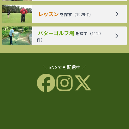
レッスン
を探す
（
1929
件）
パターゴルフ場
を探す
（
1129
件）
＼ SNSでも配信中 ／