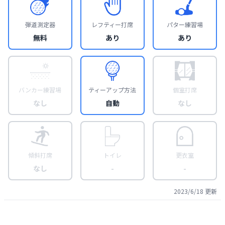
弾道測定器
レフティー打席
パター練習場
無料
あり
あり
バンカー練習場
ティーアップ方法
個室打席
なし
自動
なし
傾斜打席
トイレ
更衣室
なし
-
-
2023/6/18
更新